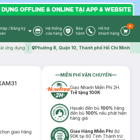
0
nhập
/
Đăng ký
Hệ thống
Bảo
Hỗ trợ
User Icon
Store Icon
Warranty Icon
Phone Icon
Cart I
oản
cửa hàng
hành
khách hàng
ải ứng dụng
Phường 8, Quận 10, Thành phố Hồ Chí Minh
Map icon
MIỄN PHÍ VẬN CHUYỂN
0XAM31
Giao Nhanh Miễn Phí 2H.
Trễ tặng 100K
Hasaki đền bù
100%
hãng
đền bù
100%
nếu phát hiện
hàng giả
Giao Hàng Miễn Phí
(từ
chọn giao hàng
90K tại 60 Tỉnh Thành trừ