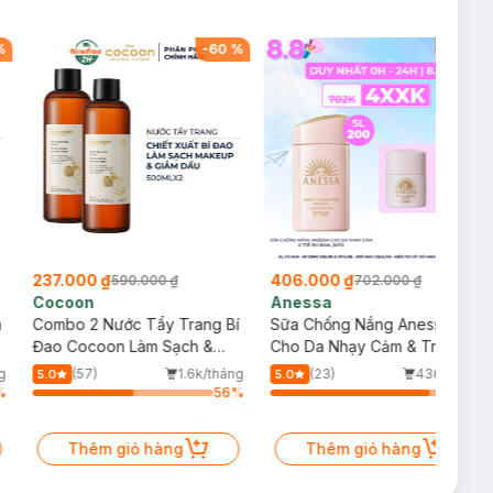
%
-
60
%
-
42
%
237.000 ₫
406.000 ₫
590.000 ₫
702.000 ₫
Cocoon
Anessa
m
Combo 2 Nước Tẩy Trang Bí
Sữa Chống Nắng Anessa
Đao Cocoon Làm Sạch &
Cho Da Nhạy Cảm & Trẻ Em
Giảm Dầu 500ml
60ml (Mới)
g
(57)
1.6k/tháng
(23)
436/tháng
5.0
5.0
%
56
%
88
%
Thêm giỏ hàng
Thêm giỏ hàng