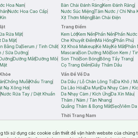
ớc Hoa Nam
Bàn Chải Đánh Răng
Kem Đánh Răng
Thân
Nước Hoa Cao Cấp
Nước Súc Miệng
Tăm Nước / Chỉ Nha 
Kín
Xịt Thơm Miệng
Bàn Chải Điện
Mặt
Trang Điểm
ữa Rửa Mặt
Kem Lót
Kem Nền
Phấn Nền
Phấn Nước
t Da Mặt
Che Khuyết Điểm
Má Hồng
Phấn Phủ
ân Bằng Da
Serum / Tinh Chất
Xịt Khoá Makeup
Kẻ Mày
Kẻ Mắt
Phấn 
n / Sữa Dưỡng
Mascara
Son Dưỡng Môi
Son Kem / Tin
 Dưỡng
Dưỡng Mắt
Dưỡng Môi
Son Thỏi
Son Bóng
Bông Tẩy Trang
Mặt
Cọ Trang Điểm
Giấy Thấm Dầu
 Khỏe
Vấn Đề Về Da
ân
Chống Muỗi
Khẩu Trang
Da Dầu / Lỗ Chân Lông To
Da Khô / M
t Nạ Xông Hơi
Da Lão Hóa
Da Mụn
Da Nhạy Cảm / Kí
g
Nước Rửa Tay / Diệt Khuẩn
Da Nhạy Cảm / Kích Ứng
Da Xỉn Màu
Thâm / Nám / Tàn Nhang
Quầng Thâm & Bọng Mắt
Sẹo
Viêm Da
Thời Trang Nam
ữ
Áo Hai Dây Nữ
Áo Polo Nữ
Áo Polo Nam
Áo Thun Nam
Áo Tank T
Tank Top Nữ
Quần Dài Nữ
Quần Lót Nam
Quần Short Nam
g tôi sử dụng các cookie cần thiết để vận hành website của chúng t
n Short Nữ