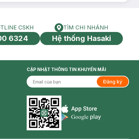
TLINE CSKH
TÌM CHI NHÁNH
HOTLINE CSKH
Tìm chi nhánh
00 6324
Hệ thống Hasaki
tín toàn cầu
CẬP NHẬT THÔNG TIN KHUYẾN MÃI
Đăng ký
Appstore icon
Goolge Play icon