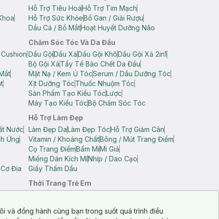
Hỗ Trợ Tiêu Hoá
Hỗ Trợ Tim Mạch
Khoa
Hỗ Trợ Sức Khỏe
Bổ Gan / Giải Rượu
Dầu Cá / Bổ Mắt
Hoạt Huyết Dưỡng Não
Chăm Sóc Tóc Và Da Đầu
 Cushion
Dầu Gội
Dầu Xả
Dầu Gội Khô
Dầu Gội Xả 2in1
Bộ Gội Xả
Tẩy Tế Bào Chết Da Đầu
Mắt
Mặt Nạ / Kem Ủ Tóc
Serum / Dầu Dưỡng Tóc
t
Xịt Dưỡng Tóc
Thuốc Nhuộm Tóc
Sản Phẩm Tạo Kiểu Tóc
Lược
Máy Tạo Kiểu Tóc
Bộ Chăm Sóc Tóc
Hỗ Trợ Làm Đẹp
ất Nước
Làm Đẹp Da
Làm Đẹp Tóc
Hỗ Trợ Giảm Cân
ch Ứng
Vitamin / Khoáng Chất
Bông / Mút Trang Điểm
Cọ Trang Điểm
Bấm Mi
Mi Giả
Miếng Dán Kích Mí
Nhíp / Dao Cạo
 Cơ Địa
Giấy Thấm Dầu
Thời Trang Trẻ Em
op Nam
Áo Dây Trẻ Em
Áo Thun Trẻ Em
Áo Sát Nách Trẻ Em
Quần Short Trẻ Em
ôi và đồng hành cùng bạn trong suốt quá trình điều