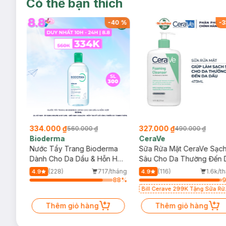
Có thể bạn thích
-
39
%
-
40
%
-
3
334.000 ₫
327.000 ₫
560.000 ₫
490.000 ₫
Bioderma
CeraVe
rma
Nước Tẩy Trang Bioderma
Sữa Rửa Mặt CeraVe Sạc
m
Dành Cho Da Dầu & Hỗn Hợp
Sâu Cho Da Thường Đến 
500ml
Dầu 473ml
/tháng
(228)
717/tháng
(116)
1.6k/t
4.9
4.9
32
%
88
%
Bill Cerave 299K Tặng Sữa Rử
Mặt Cerave 30ml (SL có hạn)
Thêm giỏ hàng
Thêm giỏ hàng