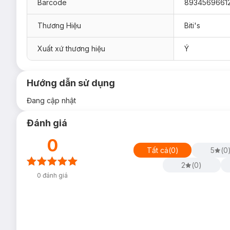
Barcode
8934569661
Thương Hiệu
Biti's
Xuất xứ thương hiệu
Ý
Hướng dẫn sử dụng
Đang cập nhật
Đánh giá
0
Tất cả
(
0
)
5
(
0
2
(
0
)
0
đánh giá