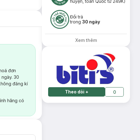
huyện, toàn Quốc từ 249K)
Đổi trả
trong
30 ngày
Xem thêm
 hoá đơn
 ngày. 30
không đăng kí
Theo dõi
+
0
ính hãng có