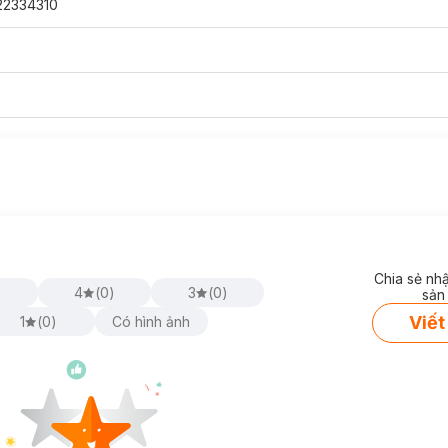
22334310
Chia sẻ nh
)
4
(
0
)
3
(
0
)
sản
Viết
1
(
0
)
Có hình ảnh