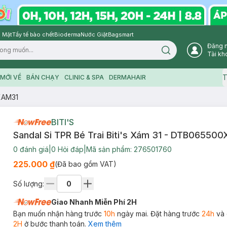
 Mặt
Tẩy tế bào chết
Bioderma
Nước Giặt
Bagsmart
Đăng 
Search icon
Tài kh
T
MỚI VỀ
BÁN CHẠY
CLINIC & SPA
DERMAHAIR
0XAM31
BITI'S
Sandal Si TPR Bé Trai Biti's Xám 31 - DTB06550
0
đánh giá
|
0
Hỏi đáp
|
Mã sản phẩm:
276501760
225.000 ₫
(Đã bao gồm VAT)
Số lượng:
Giao Nhanh Miễn Phí 2H
Bạn muốn nhận hàng trước
10h
ngày mai. Đặt hàng trước
24h
và 
2H
ở bước thanh toán.
Xem thêm