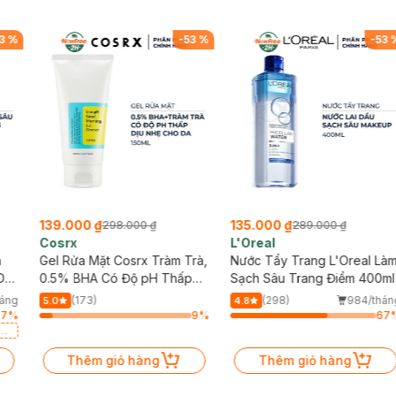
3
%
-
53
%
-
53
139.000 ₫
135.000 ₫
298.000 ₫
289.000 ₫
Cosrx
L'Oreal
h
Gel Rửa Mặt Cosrx Tràm Trà,
Nước Tẩy Trang L'Oreal Là
Da
0.5% BHA Có Độ pH Thấp
Sạch Sâu Trang Điểm 400ml
150ml
háng
(173)
(298)
984/thán
5.0
4.8
97
%
9
%
67
a
Thêm giỏ hàng
Thêm giỏ hàng