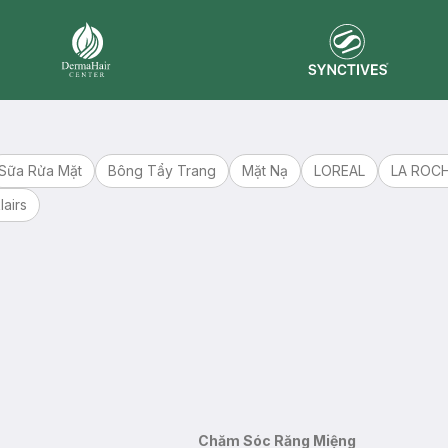
Synctives
Dermahair
Sữa Rửa Mặt
Bông Tẩy Trang
Mặt Nạ
LOREAL
LA ROC
lairs
Chăm Sóc Răng Miệng