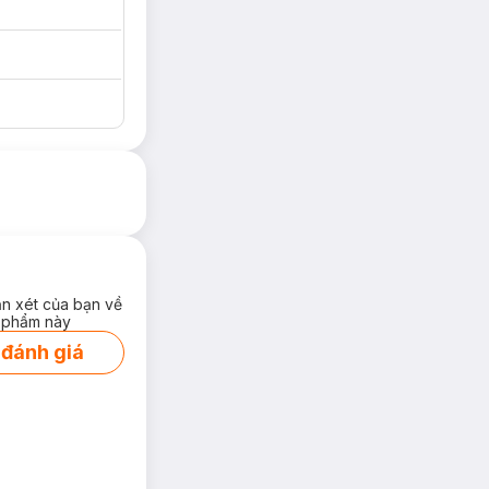
ận xét của bạn về
 phẩm này
 đánh giá