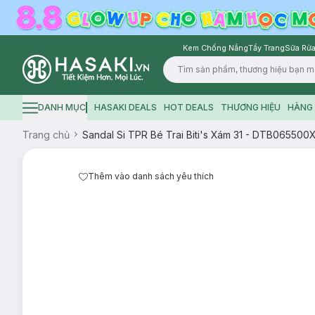
Kem Chống Nắng
Tẩy Trang
Sữa Rửa
Logo
DANH MỤC
HASAKI DEALS
HOT DEALS
THƯƠNG HIỆU
HÀNG 
Hamburger icon
Trang chủ
Sandal Si TPR Bé Trai Biti's Xám 31 - DTB06550
Thêm vào danh sách yêu thích