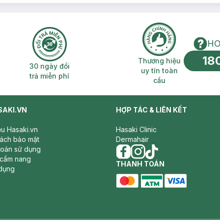
HO
18
n phí 2H
30 ngày đổi trả miễn phí
Thương hiệu uy 
Thương hiệu
30 ngày đổi
uy tín toàn
trả miễn phí
cầu
SAKI.VN
HỢP TÁC & LIÊN KẾT
iệu Hasaki.vn
Hasaki Clinic
sách bảo mật
Dermahair
hoản sử dụng
 cẩm nang
facebook
THANH TOÁN
instagram
tiktok
dụng
master card
ATM card
visa card