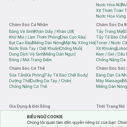
Nước Hoa Nữ
Nư
Xịt Thơm Toàn 
Nước Hoa Vùng 
Chăm Sóc Cá Nhân
Chăm Sóc Da 
Băng Vệ Sinh
Khăn Giấy / Khăn Ướt
Tẩy Trang Mặt
S
Khử Mùi / Làm Thơm Phòng
Dao Cạo Râu
Tẩy Tế Bào Chế
Bọt Cạo Râu
Miếng Dán Nóng
Mặt Nạ Xông Hơi
Toner / Nước C
Nước Rửa Tay / Diệt Khuẩn
Chống Muỗi
Xịt Khoáng
Lotio
Dung Dịch Vệ Sinh
Miếng Dán Ngực
Kem / Gel / Dầu
Bông / Mút Trang Điểm
Chống Nắng Da 
Chăm Sóc Cơ Thể
Chăm Sóc Sức
Sữa Tắm
Xà Phòng
Tẩy Tế Bào Chết Body
Băng Dán Cá Nh
Dưỡng Thể
Dưỡng Da Tay / Chân
Máy Massage
Mặ
Chống Nắng Cơ Thể
Miếng Dán Nón
Gia Dụng & Đời Sống
Thời Trang Nữ
Khăn Tắm
Bông Tắm / Phụ Kiện Tắm
Áo Crop Top N
Notice about cookies usage
Cookie Consent
BIỂU NGỮ COOKIE
Phụ Kiện Điện Thoại
Quạt Cầm Tay / Quạt Mini
Áo Thun Nữ
Áo 
Chúng tôi quan tâm đến quyền riêng tư của bạn. Chún
Khử Mùi / Làm Thơm Phòng
Nước Giặt
Nước Xả
Quần Lót Nữ
Quầ