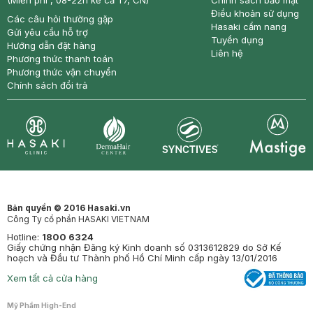
(Miễn phí , 08-22h kể cả T7, CN)
Chính sách bảo mật
Điều khoản sử dụng
Các câu hỏi thường gặp
Hasaki cẩm nang
Gửi yêu cầu hỗ trợ
Tuyển dụng
Hướng dẫn đặt hàng
Liên hệ
Phương thức thanh toán
Phương thức vận chuyển
Chính sách đổi trả
Synctives
Clinic
Dermahair
Mastige
Bản quyền © 2016 Hasaki.vn
Công Ty cổ phần HASAKI VIETNAM
Hotline:
1800 6324
Giấy chứng nhận Đăng ký Kinh doanh số 0313612829 do Sở Kế
hoạch và Đầu tư Thành phố Hồ Chí Minh cấp ngày 13/01/2016
Xem tất cả cửa hàng
Mỹ Phẩm High-End