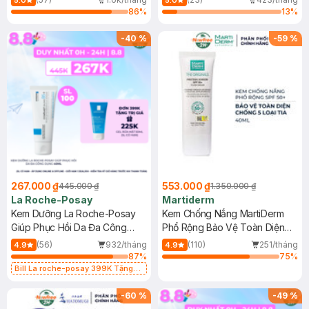
5.0
5.0
86
%
13
%
-
40
%
-
59
%
267.000 ₫
553.000 ₫
445.000 ₫
1.350.000 ₫
La Roche-Posay
Martiderm
Kem Dưỡng La Roche-Posay
Kem Chống Nắng MartiDerm
Giúp Phục Hồi Da Đa Công
Phổ Rộng Bảo Vệ Toàn Diện
Dụng 40ml
40ml
(56)
932/tháng
(110)
251/tháng
4.9
4.9
87
%
75
%
Bill La roche-posay 399K Tặng
Gel rửa mặt da dầu nhạy cảm 50ml
(SL có hạn)
-
60
%
-
49
%