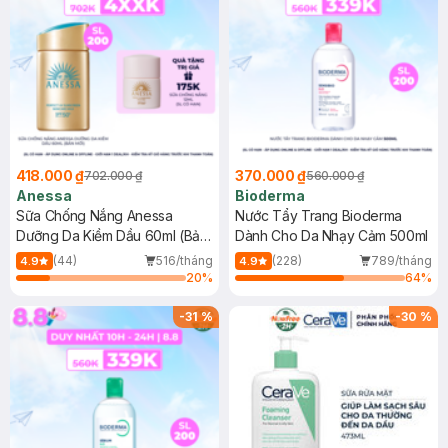
418.000 ₫
370.000 ₫
702.000 ₫
560.000 ₫
Anessa
Bioderma
Sữa Chống Nắng Anessa
Nước Tẩy Trang Bioderma
Dưỡng Da Kiềm Dầu 60ml (Bản
Dành Cho Da Nhạy Cảm 500ml
Mới)
(44)
516/tháng
(228)
789/tháng
4.9
4.9
20
%
64
%
-
31
%
-
30
%