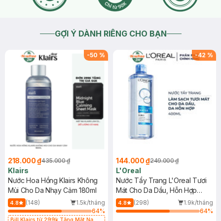
GỢI Ý DÀNH RIÊNG CHO BẠN
-
50
%
-
42
%
218.000 ₫
144.000 ₫
435.000 ₫
249.000 ₫
Klairs
L'Oreal
Nước Hoa Hồng Klairs Không
Nước Tẩy Trang L'Oreal Tươi
Mùi Cho Da Nhạy Cảm 180ml
Mát Cho Da Dầu, Hỗn Hợp
400ml
(148)
1.5k/tháng
(298)
1.9k/tháng
4.8
4.8
64
%
64
%
Bill Klairs từ 299k Tặng Mặt Nạ