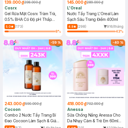
139.000 ₫
145.000 ₫
298.000 ₫
289.000 ₫
Cosrx
L'Oreal
Gel Rửa Mặt Cosrx Tràm Trà,
Nước Tẩy Trang L'Oreal Làm
0.5% BHA Có Độ pH Thấp
Sạch Sâu Trang Điểm 400ml
150ml
(173)
(298)
916/tháng
5.0
4.8
8
%
43
%
-
59
%
-
40
%
243.000 ₫
418.000 ₫
590.000 ₫
702.000 ₫
Cocoon
Anessa
Combo 2 Nước Tẩy Trang Bí
Sữa Chống Nắng Anessa Cho
Đao Cocoon Làm Sạch & Giảm
Da Nhạy Cảm & Trẻ Em 60ml
Dầu 500ml
(Mới)
(57)
1.6k/tháng
(23)
423/tháng