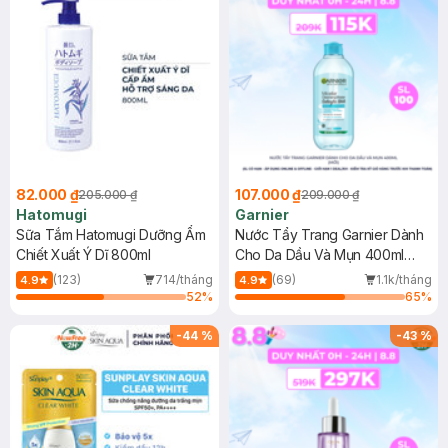
82.000 ₫
107.000 ₫
205.000 ₫
209.000 ₫
Hatomugi
Garnier
Sữa Tắm Hatomugi Dưỡng Ẩm
Nước Tẩy Trang Garnier Dành
Chiết Xuất Ý Dĩ 800ml
Cho Da Dầu Và Mụn 400ml
(Mới)
(123)
714/tháng
(69)
1.1k/tháng
4.9
4.9
52
%
65
%
-
44
%
-
43
%