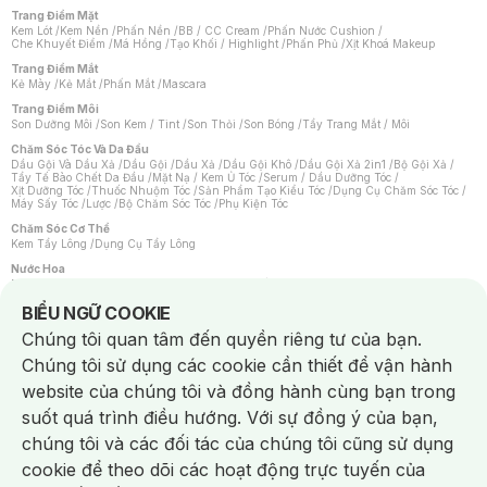
Trang Điểm Mặt
Kem Lót
/
Kem Nền
/
Phấn Nền
/
BB / CC Cream
/
Phấn Nước Cushion
/
Che Khuyết Điểm
/
Má Hồng
/
Tạo Khối / Highlight
/
Phấn Phủ
/
Xịt Khoá Makeup
Trang Điểm Mắt
Kẻ Mày
/
Kẻ Mắt
/
Phấn Mắt
/
Mascara
Trang Điểm Môi
Son Dưỡng Môi
/
Son Kem / Tint
/
Son Thỏi
/
Son Bóng
/
Tẩy Trang Mắt / Môi
Chăm Sóc Tóc Và Da Đầu
Dầu Gội Và Dầu Xả
/
Dầu Gội
/
Dầu Xả
/
Dầu Gội Khô
/
Dầu Gội Xả 2in1
/
Bộ Gội Xả
/
Tẩy Tế Bào Chết Da Đầu
/
Mặt Nạ / Kem Ủ Tóc
/
Serum / Dầu Dưỡng Tóc
/
Xịt Dưỡng Tóc
/
Thuốc Nhuộm Tóc
/
Sản Phẩm Tạo Kiểu Tóc
/
Dụng Cụ Chăm Sóc Tóc
/
Máy Sấy Tóc
/
Lược
/
Bộ Chăm Sóc Tóc
/
Phụ Kiện Tóc
Chăm Sóc Cơ Thể
Kem Tẩy Lông
/
Dụng Cụ Tẩy Lông
Nước Hoa
Nước Hoa Nữ
/
Nước Hoa Nam
/
Nước Hoa Cao Cấp
/
Xịt Thơm Toàn Thân
/
Nước Hoa Vùng Kín
Notice about cookies usage
BIỂU NGỮ COOKIE
Chăm Sóc Cá Nhân
Chúng tôi quan tâm đến quyền riêng tư của bạn.
Chống Muỗi
/
Khẩu Trang
/
Máy Massage
/
Mặt Nạ Xông Hơi
/
Nước Rửa Tay
/
Sản Phẩm Chăm Sóc Khác
/
Bàn Chải Đánh Răng
/
Bàn Chải Điện
/
Chúng tôi sử dụng các cookie cần thiết để vận hành
Hỗ Trợ Trắng Răng
/
Kem Đánh Răng
/
Máy Tăm Nước
/
Nước Súc Miệng
/
Tăm / Chỉ Nha Khoa
/
Xịt Thơm Miệng
/
Dung Dịch Vệ Sinh
/
Dưỡng Vùng Kín
/
website của chúng tôi và đồng hành cùng bạn trong
Khăn Ướt Vệ Sinh Vùng Kín
/
Băng Vệ Sinh
/
Tampon
/
Bọt Cạo Râu
/
Dao Cạo Râu
/
Máy Cạo Râu
suốt quá trình điều hướng. Với sự đồng ý của bạn,
Vấn Đề Về Da
chúng tôi và các đối tác của chúng tôi cũng sử dụng
Da Dầu / Lỗ Chân Lông To
/
Da Khô / Mất Nước
/
Da Lão Hóa
/
Da Mụn
/
Da Nhạy Cảm / Kích Ứng
/
Da Xỉn Màu
/
Thâm / Nám / Tàn Nhang
/
cookie để theo dõi các hoạt động trực tuyến của
Quầng Thâm & Bọng Mắt
/
Sẹo
/
Viêm Da Cơ Địa