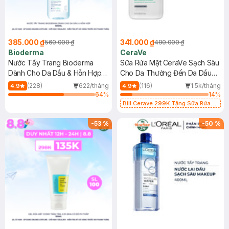
385.000 ₫
341.000 ₫
560.000 ₫
490.000 ₫
Bioderma
CeraVe
Nước Tẩy Trang Bioderma
Sữa Rửa Mặt CeraVe Sạch Sâu
Dành Cho Da Dầu & Hỗn Hợp
Cho Da Thường Đến Da Dầu
500ml
473ml
(228)
622/tháng
(116)
1.5k/tháng
4.9
4.9
64
%
14
%
Bill Cerave 299K Tặng Sữa Rửa
Mặt Cerave 30ml (SL có hạn)
-
53
%
-
50
%