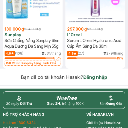
130.000 ₫
297.000 ₫
234.000 ₫
519.000 ₫
Sunplay
L'Oreal
Sữa Chống Nắng Sunplay Skin
Serum L'Oreal Hyaluronic Acid
Aqua Dưỡng Da Sáng Mịn 55g
Cấp Ẩm Sáng Da 30ml
(108)
531/tháng
(27)
279/tháng
4.9
4.9
85
%
19
%
Bill 199K Sunplay tặng Tinh Chất
Chống Nắng 7g trị giá 30K (SL có
hạn)
Bạn đã có tài khoản Hasaki?
Đăng nhập
return
nowfree
price
HỖ TRỢ KHÁCH HÀNG
VỀ HASAKI.VN
Hotline:
1800 6324
Giới thiệu Hasaki.vn