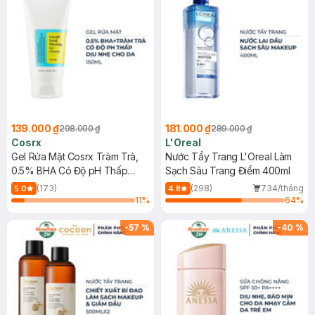
139.000 ₫
181.000 ₫
298.000 ₫
289.000 ₫
Cosrx
L'Oreal
Gel Rửa Mặt Cosrx Tràm Trà,
Nước Tẩy Trang L'Oreal Làm
0.5% BHA Có Độ pH Thấp
Sạch Sâu Trang Điểm 400ml
150ml
(173)
(298)
734/tháng
5.0
4.8
11
%
64
%
-
57
%
-
40
%