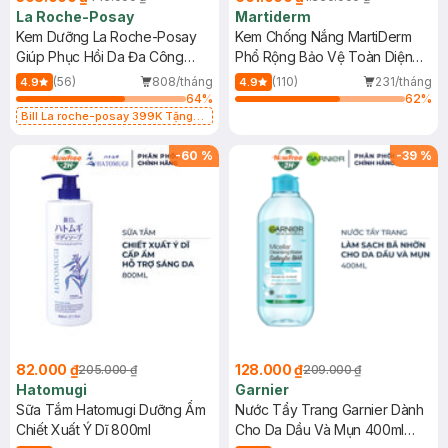
La Roche-Posay
Martiderm
Kem Dưỡng La Roche-Posay
Kem Chống Nắng MartiDerm
Giúp Phục Hồi Da Đa Công
Phổ Rộng Bảo Vệ Toàn Diện
Dụng 40ml
40ml
(56)
808/tháng
(110)
231/tháng
4.9
4.9
64
%
62
%
Bill La roche-posay 399K Tặng
Gel rửa mặt da dầu nhạy cảm 50ml
(SL có hạn)
-
60
%
-
39
%
82.000 ₫
128.000 ₫
205.000 ₫
209.000 ₫
Hatomugi
Garnier
Sữa Tắm Hatomugi Dưỡng Ẩm
Nước Tẩy Trang Garnier Dành
Chiết Xuất Ý Dĩ 800ml
Cho Da Dầu Và Mụn 400ml