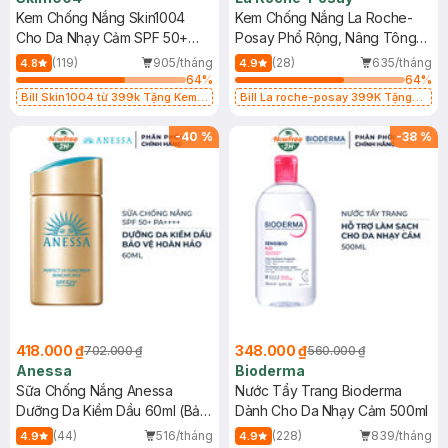
Kem Chống Nắng Skin1004
Kem Chống Nắng La Roche-
Cho Da Nhạy Cảm SPF 50+
Posay Phổ Rộng, Nâng Tông
50ml
Kiềm Dầu 50ml
(119)
905/tháng
(28)
635/tháng
4.8
4.9
64
%
64
%
Bill Skin1004 từ 399k Tặng Kem
Bill La roche-posay 399K Tặng
Chống Nắng Cho Da Nhạy Cảm
Gel rửa mặt da dầu nhạy cảm 50ml
SPF 50+ 20ml (SL Có Hạn)
(SL có hạn)
-
40
%
-
38
%
418.000 ₫
348.000 ₫
702.000 ₫
560.000 ₫
Anessa
Bioderma
Sữa Chống Nắng Anessa
Nước Tẩy Trang Bioderma
Dưỡng Da Kiềm Dầu 60ml (Bản
Dành Cho Da Nhạy Cảm 500ml
Mới)
(44)
516/tháng
(228)
839/tháng
4.9
4.9