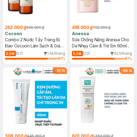
252.000 ₫
418.000 ₫
590.000 ₫
702.000 ₫
Cocoon
Anessa
Combo 2 Nước Tẩy Trang Bí
Sữa Chống Nắng Anessa Cho
Đao Cocoon Làm Sạch & Giảm
Da Nhạy Cảm & Trẻ Em 60ml
Dầu 500ml
(Mới)
(57)
1.5k/tháng
(23)
423/tháng
5.0
5.0
81
%
81
%
-
31
%
-
55
%
308.000 ₫
601.000 ₫
445.000 ₫
1.350.000 ₫