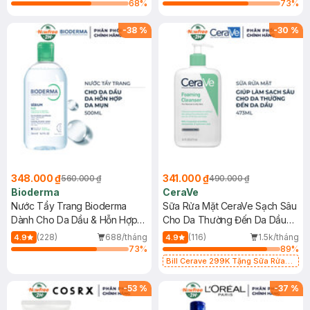
68
%
73
%
-
38
%
-
30
%
348.000 ₫
341.000 ₫
560.000 ₫
490.000 ₫
Bioderma
CeraVe
Nước Tẩy Trang Bioderma
Sữa Rửa Mặt CeraVe Sạch Sâu
Dành Cho Da Dầu & Hỗn Hợp
Cho Da Thường Đến Da Dầu
500ml
473ml
(228)
688/tháng
(116)
1.5k/tháng
4.9
4.9
73
%
89
%
Bill Cerave 299K Tặng Sữa Rửa
Mặt Cerave 30ml (SL có hạn)
-
53
%
-
37
%