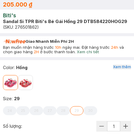
205.000 ₫
Biti's
Sandal Si TPR Biti's Bé Gái Hồng 29 DTB584220HOG29
(SKU:
276501862
)
Giao Nhanh Miễn Phí 2H
Bạn muốn nhận hàng trước
10h
ngày mai. Đặt hàng trước
24h
và
chọn giao hàng
2H
ở bước thanh toán.
Xem chi tiết
Xem thêm
Color
:
Hồng
Size
:
29
24
25
26
27
28
29
30
Số lượng: