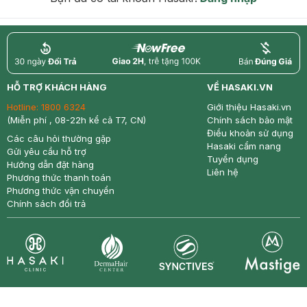
return
nowfree
price
HỖ TRỢ KHÁCH HÀNG
VỀ HASAKI.VN
Hotline:
1800 6324
Giới thiệu Hasaki.vn
(Miễn phí , 08-22h kể cả T7, CN)
Chính sách bảo mật
Điều khoản sử dụng
Các câu hỏi thường gặp
Hasaki cẩm nang
Gửi yêu cầu hỗ trợ
Tuyển dụng
Hướng dẫn đặt hàng
Liên hệ
Phương thức thanh toán
Phương thức vận chuyển
Chính sách đổi trả
Synctives
Clinic
Dermahair
Mastige