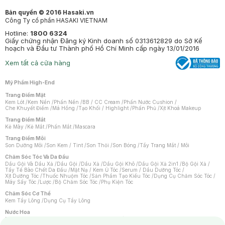
Bản quyền © 2016 Hasaki.vn
Công Ty cổ phần HASAKI VIETNAM
Hotline:
1800 6324
Giấy chứng nhận Đăng ký Kinh doanh số 0313612829 do Sở Kế
hoạch và Đầu tư Thành phố Hồ Chí Minh cấp ngày 13/01/2016
Xem tất cả cửa hàng
Mỹ Phẩm High-End
Trang Điểm Mặt
Kem Lót
/
Kem Nền
/
Phấn Nền
/
BB / CC Cream
/
Phấn Nước Cushion
/
Che Khuyết Điểm
/
Má Hồng
/
Tạo Khối / Highlight
/
Phấn Phủ
/
Xịt Khoá Makeup
Trang Điểm Mắt
Kẻ Mày
/
Kẻ Mắt
/
Phấn Mắt
/
Mascara
Trang Điểm Môi
Son Dưỡng Môi
/
Son Kem / Tint
/
Son Thỏi
/
Son Bóng
/
Tẩy Trang Mắt / Môi
Chăm Sóc Tóc Và Da Đầu
Dầu Gội Và Dầu Xả
/
Dầu Gội
/
Dầu Xả
/
Dầu Gội Khô
/
Dầu Gội Xả 2in1
/
Bộ Gội Xả
/
Tẩy Tế Bào Chết Da Đầu
/
Mặt Nạ / Kem Ủ Tóc
/
Serum / Dầu Dưỡng Tóc
/
Xịt Dưỡng Tóc
/
Thuốc Nhuộm Tóc
/
Sản Phẩm Tạo Kiểu Tóc
/
Dụng Cụ Chăm Sóc Tóc
/
Máy Sấy Tóc
/
Lược
/
Bộ Chăm Sóc Tóc
/
Phụ Kiện Tóc
Chăm Sóc Cơ Thể
Kem Tẩy Lông
/
Dụng Cụ Tẩy Lông
Nước Hoa
Nước Hoa Nữ
/
Nước Hoa Nam
/
Nước Hoa Cao Cấp
/
Xịt Thơm Toàn Thân
/