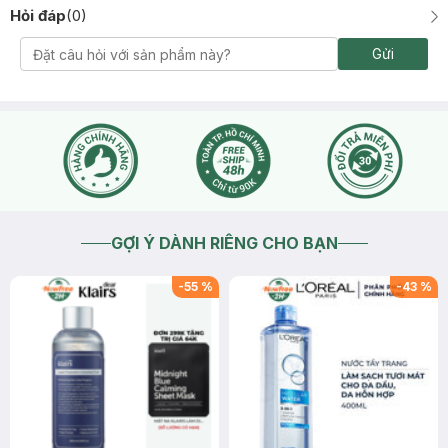
Hỏi đáp
(
0
)
Gửi
GỢI Ý DÀNH RIÊNG CHO BẠN
-
55
%
-
43
%