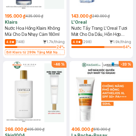
195.000 ₫
143.000 ₫
435.000 ₫
249.000 ₫
Klairs
L'Oreal
Nước Hoa Hồng Klairs Không
Nước Tẩy Trang L'Oreal Tươi
Mùi Cho Da Nhạy Cảm 180ml
Mát Cho Da Dầu, Hỗn Hợp
400ml
(148)
1.7k/tháng
(298)
1.9k/tháng
4.8
4.8
24
%
64
%
Bill Klairs từ 299k Tặng Mặt Nạ
Làm Dịu Da & Kiểm Soát Dầu Nhờn
25ml (SL Có Hạn)
-
46
%
-
33
%
266.000 ₫
406.000 ₫
495.000 ₫
610.000 ₫
Skin1004
La Roche-Posay