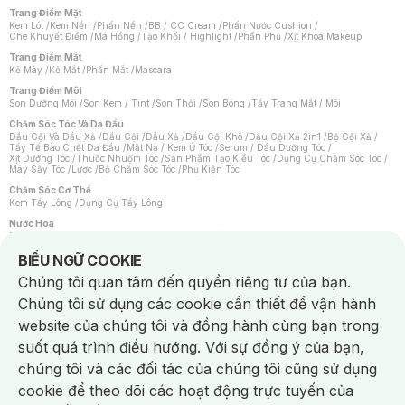
Trang Điểm Mặt
Kem Lót
/
Kem Nền
/
Phấn Nền
/
BB / CC Cream
/
Phấn Nước Cushion
/
Che Khuyết Điểm
/
Má Hồng
/
Tạo Khối / Highlight
/
Phấn Phủ
/
Xịt Khoá Makeup
Trang Điểm Mắt
Kẻ Mày
/
Kẻ Mắt
/
Phấn Mắt
/
Mascara
Trang Điểm Môi
Son Dưỡng Môi
/
Son Kem / Tint
/
Son Thỏi
/
Son Bóng
/
Tẩy Trang Mắt / Môi
Chăm Sóc Tóc Và Da Đầu
Dầu Gội Và Dầu Xả
/
Dầu Gội
/
Dầu Xả
/
Dầu Gội Khô
/
Dầu Gội Xả 2in1
/
Bộ Gội Xả
/
Tẩy Tế Bào Chết Da Đầu
/
Mặt Nạ / Kem Ủ Tóc
/
Serum / Dầu Dưỡng Tóc
/
Xịt Dưỡng Tóc
/
Thuốc Nhuộm Tóc
/
Sản Phẩm Tạo Kiểu Tóc
/
Dụng Cụ Chăm Sóc Tóc
/
Máy Sấy Tóc
/
Lược
/
Bộ Chăm Sóc Tóc
/
Phụ Kiện Tóc
Chăm Sóc Cơ Thể
Kem Tẩy Lông
/
Dụng Cụ Tẩy Lông
Nước Hoa
Nước Hoa Nữ
/
Nước Hoa Nam
/
Nước Hoa Cao Cấp
/
Xịt Thơm Toàn Thân
/
Nước Hoa Vùng Kín
Notice about cookies usage
BIỂU NGỮ COOKIE
Chăm Sóc Cá Nhân
Chúng tôi quan tâm đến quyền riêng tư của bạn.
Chống Muỗi
/
Khẩu Trang
/
Máy Massage
/
Mặt Nạ Xông Hơi
/
Nước Rửa Tay
/
Sản Phẩm Chăm Sóc Khác
/
Bàn Chải Đánh Răng
/
Bàn Chải Điện
/
Chúng tôi sử dụng các cookie cần thiết để vận hành
Hỗ Trợ Trắng Răng
/
Kem Đánh Răng
/
Máy Tăm Nước
/
Nước Súc Miệng
/
Tăm / Chỉ Nha Khoa
/
Xịt Thơm Miệng
/
Dung Dịch Vệ Sinh
/
Dưỡng Vùng Kín
/
website của chúng tôi và đồng hành cùng bạn trong
Khăn Ướt Vệ Sinh Vùng Kín
/
Băng Vệ Sinh
/
Tampon
/
Bọt Cạo Râu
/
Dao Cạo Râu
/
Máy Cạo Râu
suốt quá trình điều hướng. Với sự đồng ý của bạn,
Vấn Đề Về Da
chúng tôi và các đối tác của chúng tôi cũng sử dụng
Da Dầu / Lỗ Chân Lông To
/
Da Khô / Mất Nước
/
Da Lão Hóa
/
Da Mụn
/
Da Nhạy Cảm / Kích Ứng
/
Da Xỉn Màu
/
Thâm / Nám / Tàn Nhang
/
cookie để theo dõi các hoạt động trực tuyến của
Quầng Thâm & Bọng Mắt
/
Sẹo
/
Viêm Da Cơ Địa