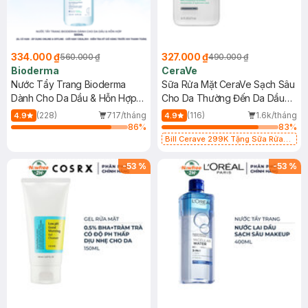
334.000 ₫
327.000 ₫
560.000 ₫
490.000 ₫
Bioderma
CeraVe
Nước Tẩy Trang Bioderma
Sữa Rửa Mặt CeraVe Sạch Sâu
Dành Cho Da Dầu & Hỗn Hợp
Cho Da Thường Đến Da Dầu
500ml
473ml
(228)
717/tháng
(116)
1.6k/tháng
4.9
4.9
86
%
83
%
Bill Cerave 299K Tặng Sữa Rửa
Mặt Cerave 30ml (SL có hạn)
-
53
%
-
53
%