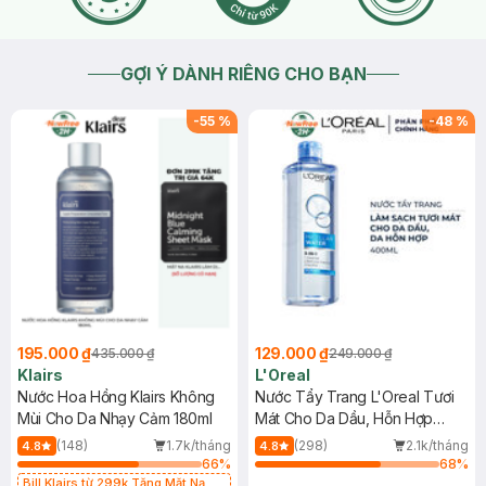
GỢI Ý DÀNH RIÊNG CHO BẠN
-
55
%
-
48
%
195.000 ₫
129.000 ₫
435.000 ₫
249.000 ₫
Klairs
L'Oreal
Nước Hoa Hồng Klairs Không
Nước Tẩy Trang L'Oreal Tươi
Mùi Cho Da Nhạy Cảm 180ml
Mát Cho Da Dầu, Hỗn Hợp
400ml
(148)
1.7k/tháng
(298)
2.1k/tháng
4.8
4.8
66
%
68
%
Bill Klairs từ 299k Tặng Mặt Nạ