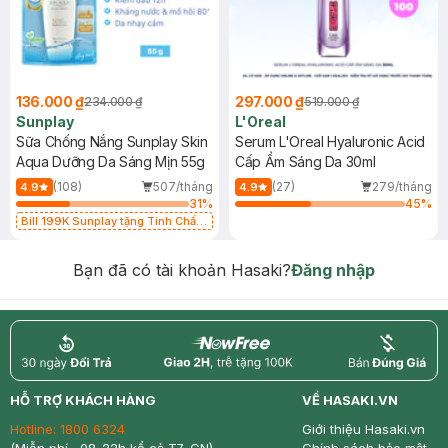
136.000 ₫
297.000 ₫
234.000 ₫
519.000 ₫
Sunplay
L'Oreal
Sữa Chống Nắng Sunplay Skin
Serum L'Oreal Hyaluronic Acid
Aqua Dưỡng Da Sáng Mịn 55g
Cấp Ẩm Sáng Da 30ml
(108)
507/tháng
(27)
279/tháng
4.9
4.9
31
%
45
%
Bill 199K Sunplay tặng Tinh Chất
Chống Nắng 7g trị giá 30K (SL có
hạn)
Bạn đã có tài khoản Hasaki?
Đăng nhập
return
nowfree
price
HỖ TRỢ KHÁCH HÀNG
VỀ HASAKI.VN
Hotline:
1800 6324
Giới thiệu Hasaki.vn