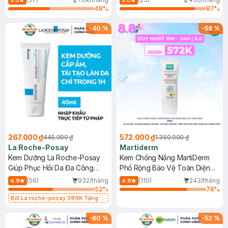
5.0
5.0
48
%
87
%
-
40
%
-
58
%
267.000 ₫
572.000 ₫
445.000 ₫
1.350.000 ₫
La Roche-Posay
Martiderm
Kem Dưỡng La Roche-Posay
Kem Chống Nắng MartiDerm
Giúp Phục Hồi Da Đa Công
Phổ Rộng Bảo Vệ Toàn Diện
Dụng 40ml
40ml
(56)
932/tháng
(110)
243/tháng
4.9
4.9
52
%
78
%
Bill La roche-posay 399K Tặng
Gel rửa mặt da dầu nhạy cảm 50ml
(SL có hạn)
-
60
%
-
52
%