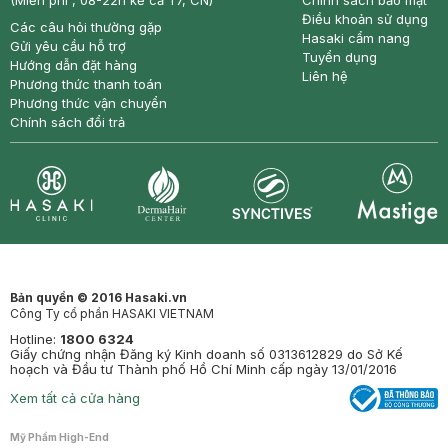
(Miễn phí , 08-22h kể cả T7, CN)
Chính sách bảo mật
Điều khoản sử dụng
Các câu hỏi thường gặp
Hasaki cẩm nang
Gửi yêu cầu hỗ trợ
Tuyển dụng
Hướng dẫn đặt hàng
Liên hệ
Phương thức thanh toán
Phương thức vận chuyển
Chính sách đổi trả
Synctives
Clinic
Dermahair
Mastige
Bản quyền © 2016 Hasaki.vn
Công Ty cổ phần HASAKI VIETNAM
Hotline:
1800 6324
Giấy chứng nhận Đăng ký Kinh doanh số 0313612829 do Sở Kế
hoạch và Đầu tư Thành phố Hồ Chí Minh cấp ngày 13/01/2016
Xem tất cả cửa hàng
Mỹ Phẩm High-End