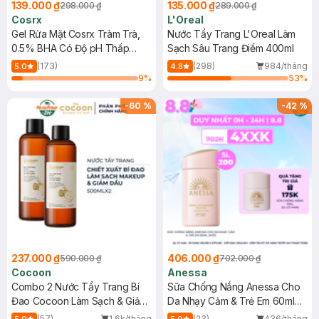
139.000 ₫
135.000 ₫
298.000 ₫
289.000 ₫
Cosrx
L'Oreal
Gel Rửa Mặt Cosrx Tràm Trà,
Nước Tẩy Trang L'Oreal Làm
0.5% BHA Có Độ pH Thấp
Sạch Sâu Trang Điểm 400ml
150ml
(173)
(298)
984/tháng
5.0
4.8
9
%
53
%
-
60
%
-
42
%
237.000 ₫
406.000 ₫
590.000 ₫
702.000 ₫
Cocoon
Anessa
Combo 2 Nước Tẩy Trang Bí
Sữa Chống Nắng Anessa Cho
Đao Cocoon Làm Sạch & Giảm
Da Nhạy Cảm & Trẻ Em 60ml
Dầu 500ml
(Mới)
(57)
1.6k/tháng
(23)
436/tháng