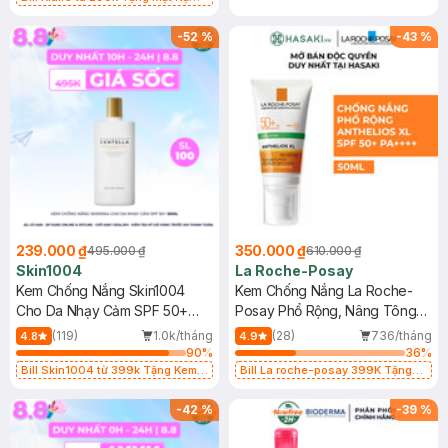
Làm Dịu Da & Kiểm Soát Dầu Nhờn
25ml (SL Có Hạn)
-
52
%
-
43
%
239.000 ₫
350.000 ₫
495.000 ₫
610.000 ₫
Skin1004
La Roche-Posay
Kem Chống Nắng Skin1004
Kem Chống Nắng La Roche-
Cho Da Nhạy Cảm SPF 50+
Posay Phổ Rộng, Nâng Tông
50ml
Kiềm Dầu 50ml
(119)
1.0k/tháng
(28)
736/tháng
4.8
4.9
90
%
36
%
Bill Skin1004 từ 399k Tặng Kem
Bill La roche-posay 399K Tặng
Chống Nắng Cho Da Nhạy Cảm
Gel rửa mặt da dầu nhạy cảm 50ml
SPF 50+ 20ml (SL Có Hạn)
(SL có hạn)
-
42
%
-
39
%