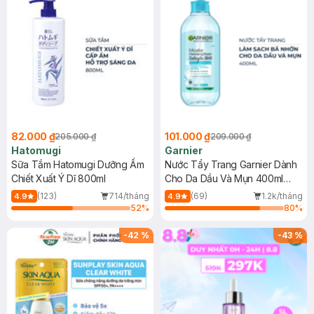
82.000 ₫
101.000 ₫
205.000 ₫
209.000 ₫
Hatomugi
Garnier
Sữa Tắm Hatomugi Dưỡng Ẩm
Nước Tẩy Trang Garnier Dành
Chiết Xuất Ý Dĩ 800ml
Cho Da Dầu Và Mụn 400ml
(Mới)
(123)
714/tháng
(69)
1.2k/tháng
4.9
4.9
52
%
80
%
-
42
%
-
43
%