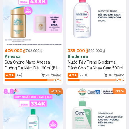
406.000 ₫
339.000 ₫
702.000 ₫
560.000 ₫
Anessa
Bioderma
Sữa Chống Nắng Anessa
Nước Tẩy Trang Bioderma
Dưỡng Da Kiềm Dầu 60ml (Bản
Dành Cho Da Nhạy Cảm 500ml
Mới)
(44)
531/tháng
(228)
861/tháng
4.9
4.9
87
%
25
%
-
40
%
-
33
%