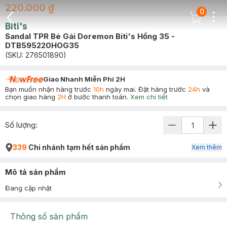
220.000 ₫
0
Dots
Cart Icon
Biti's
Back Icon
Sandal TPR Bé Gái Doremon Biti's Hồng 35 -
DTB595220HOG35
(SKU:
276501890
)
Giao Nhanh Miễn Phí 2H
Bạn muốn nhận hàng trước
10h
ngày mai. Đặt hàng trước
24h
và
chọn giao hàng
2H
ở bước thanh toán.
Xem chi tiết
Số lượng:
339
Chi nhánh tạm hết sản phẩm
Xem thêm
Mô tả sản phẩm
Đang cập nhật
Thông số sản phẩm