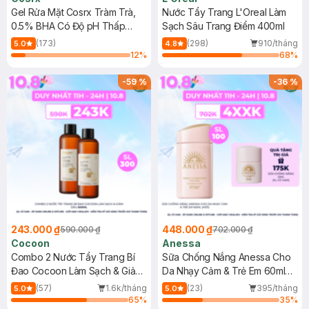
Gel Rửa Mặt Cosrx Tràm Trà,
Nước Tẩy Trang L'Oreal Làm
0.5% BHA Có Độ pH Thấp
Sạch Sâu Trang Điểm 400ml
150ml
(173)
(298)
910/tháng
5.0
4.8
12
%
68
%
-
59
%
-
36
%
243.000 ₫
448.000 ₫
590.000 ₫
702.000 ₫
Cocoon
Anessa
Combo 2 Nước Tẩy Trang Bí
Sữa Chống Nắng Anessa Cho
Đao Cocoon Làm Sạch & Giảm
Da Nhạy Cảm & Trẻ Em 60ml
Dầu 500ml
(Mới)
(57)
1.6k/tháng
(23)
395/tháng
5.0
5.0
65
%
35
%