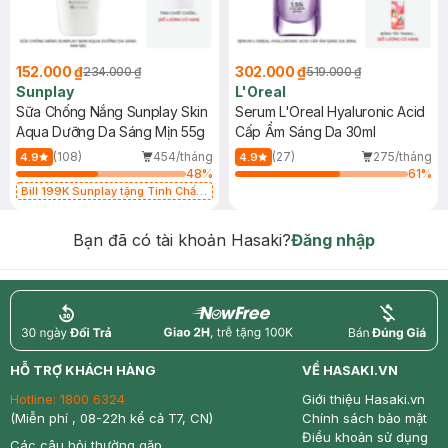
152.000 ₫
302.000 ₫
234.000 ₫
519.000 ₫
Sunplay
L'Oreal
Sữa Chống Nắng Sunplay Skin
Serum L'Oreal Hyaluronic Acid
Aqua Dưỡng Da Sáng Mịn 55g
Cấp Ẩm Sáng Da 30ml
(108)
454/tháng
(27)
275/tháng
4.9
4.9
48
%
61
%
Bill 199K Sunplay tặng Tinh Chất
Chống Nắng 7g trị giá 30K (SL có
hạn)
Bạn đã có tài khoản Hasaki?
Đăng nhập
return
nowfree
price
HỖ TRỢ KHÁCH HÀNG
VỀ HASAKI.VN
Hotline:
1800 6324
Giới thiệu Hasaki.vn
(Miễn phí , 08-22h kể cả T7, CN)
Chính sách bảo mật
Điều khoản sử dụng
Các câu hỏi thường gặp