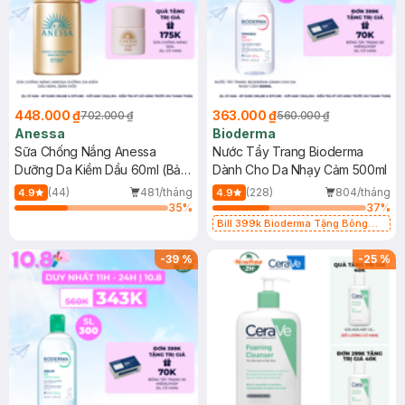
448.000 ₫
363.000 ₫
702.000 ₫
560.000 ₫
Anessa
Bioderma
Sữa Chống Nắng Anessa
Nước Tẩy Trang Bioderma
Dưỡng Da Kiềm Dầu 60ml (Bản
Dành Cho Da Nhạy Cảm 500ml
Mới)
(44)
481/tháng
(228)
804/tháng
4.9
4.9
35
%
37
%
Bill 399k Bioderma Tặng Bông
Tẩy Trang Hộp 50 Miếng (SL có
hạn)
-
39
%
-
25
%