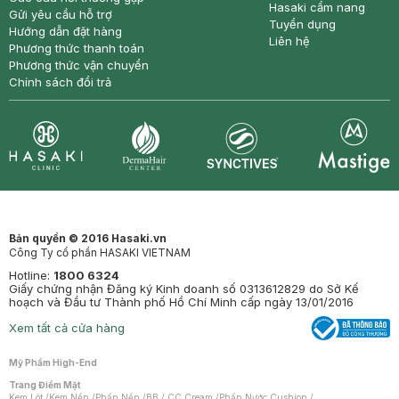
Hasaki cẩm nang
Gửi yêu cầu hỗ trợ
Tuyển dụng
Hướng dẫn đặt hàng
Liên hệ
Phương thức thanh toán
Phương thức vận chuyển
Chính sách đổi trả
Synctives
Clinic
Dermahair
Mastige
Bản quyền © 2016 Hasaki.vn
Công Ty cổ phần HASAKI VIETNAM
Hotline:
1800 6324
Giấy chứng nhận Đăng ký Kinh doanh số 0313612829 do Sở Kế
hoạch và Đầu tư Thành phố Hồ Chí Minh cấp ngày 13/01/2016
Xem tất cả cửa hàng
Mỹ Phẩm High-End
Trang Điểm Mặt
Kem Lót
/
Kem Nền
/
Phấn Nền
/
BB / CC Cream
/
Phấn Nước Cushion
/