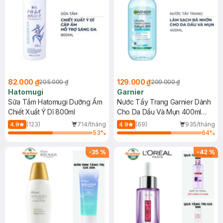
82.000 ₫
129.000 ₫
205.000 ₫
209.000 ₫
Hatomugi
Garnier
Sữa Tắm Hatomugi Dưỡng Ẩm
Nước Tẩy Trang Garnier Dành
Chiết Xuất Ý Dĩ 800ml
Cho Da Dầu Và Mụn 400ml
(Mới)
(123)
714/tháng
(69)
935/tháng
4.9
4.9
53
%
64
%
-
35
%
-
42
%