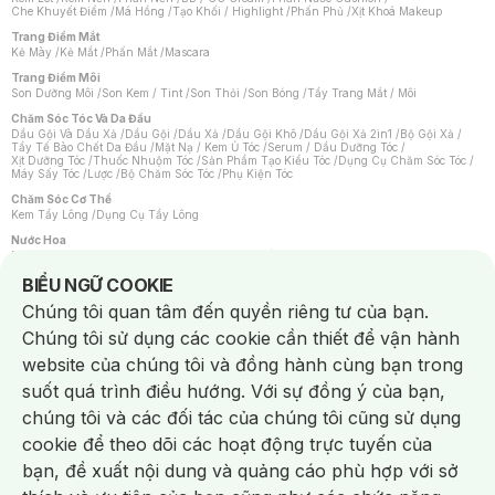
Che Khuyết Điểm
/
Má Hồng
/
Tạo Khối / Highlight
/
Phấn Phủ
/
Xịt Khoá Makeup
Trang Điểm Mắt
Kẻ Mày
/
Kẻ Mắt
/
Phấn Mắt
/
Mascara
Trang Điểm Môi
Son Dưỡng Môi
/
Son Kem / Tint
/
Son Thỏi
/
Son Bóng
/
Tẩy Trang Mắt / Môi
Chăm Sóc Tóc Và Da Đầu
Dầu Gội Và Dầu Xả
/
Dầu Gội
/
Dầu Xả
/
Dầu Gội Khô
/
Dầu Gội Xả 2in1
/
Bộ Gội Xả
/
Tẩy Tế Bào Chết Da Đầu
/
Mặt Nạ / Kem Ủ Tóc
/
Serum / Dầu Dưỡng Tóc
/
Xịt Dưỡng Tóc
/
Thuốc Nhuộm Tóc
/
Sản Phẩm Tạo Kiểu Tóc
/
Dụng Cụ Chăm Sóc Tóc
/
Máy Sấy Tóc
/
Lược
/
Bộ Chăm Sóc Tóc
/
Phụ Kiện Tóc
Chăm Sóc Cơ Thể
Kem Tẩy Lông
/
Dụng Cụ Tẩy Lông
Nước Hoa
Nước Hoa Nữ
/
Nước Hoa Nam
/
Nước Hoa Cao Cấp
/
Xịt Thơm Toàn Thân
/
Nước Hoa Vùng Kín
Notice about cookies usage
BIỂU NGỮ COOKIE
Chăm Sóc Cá Nhân
Chúng tôi quan tâm đến quyền riêng tư của bạn.
Chống Muỗi
/
Khẩu Trang
/
Máy Massage
/
Mặt Nạ Xông Hơi
/
Nước Rửa Tay
/
Sản Phẩm Chăm Sóc Khác
/
Bàn Chải Đánh Răng
/
Bàn Chải Điện
/
Chúng tôi sử dụng các cookie cần thiết để vận hành
Hỗ Trợ Trắng Răng
/
Kem Đánh Răng
/
Máy Tăm Nước
/
Nước Súc Miệng
/
Tăm / Chỉ Nha Khoa
/
Xịt Thơm Miệng
/
Dung Dịch Vệ Sinh
/
Dưỡng Vùng Kín
/
website của chúng tôi và đồng hành cùng bạn trong
Khăn Ướt Vệ Sinh Vùng Kín
/
Băng Vệ Sinh
/
Tampon
/
Bọt Cạo Râu
/
Dao Cạo Râu
/
Máy Cạo Râu
suốt quá trình điều hướng. Với sự đồng ý của bạn,
Vấn Đề Về Da
chúng tôi và các đối tác của chúng tôi cũng sử dụng
Da Dầu / Lỗ Chân Lông To
/
Da Khô / Mất Nước
/
Da Lão Hóa
/
Da Mụn
/
Da Nhạy Cảm / Kích Ứng
/
Da Xỉn Màu
/
Thâm / Nám / Tàn Nhang
/
cookie để theo dõi các hoạt động trực tuyến của
Quầng Thâm & Bọng Mắt
/
Sẹo
/
Viêm Da Cơ Địa
bạn, đề xuất nội dung và quảng cáo phù hợp với sở
Dụng Cụ / Phụ Kiện Chăm Sóc Da
Chat i
Bông Tẩy Trang
/
Khăn Lau Mặt Khô
/
Dụng Cụ / Máy Rửa Mặt
/
Máy Chăm Sóc Da
/