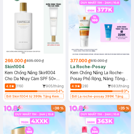
266.000 ₫
377.000 ₫
495.000 ₫
610.000 ₫
Skin1004
La Roche-Posay
Kem Chống Nắng Skin1004
Kem Chống Nắng La Roche-
Cho Da Nhạy Cảm SPF 50+
Posay Phổ Rộng, Nâng Tông
50ml
Kiềm Dầu 50ml
(119)
905/tháng
(28)
683/tháng
4.8
4.9
64
%
83
%
Bill Skin1004 từ 399k Tặng Kem
Bill La roche-posay 399K Tặng
Chống Nắng Cho Da Nhạy Cảm
Gel rửa mặt da dầu nhạy cảm 50ml
SPF 50+ 20ml (SL Có Hạn)
(SL có hạn)
-
36
%
-
35
%