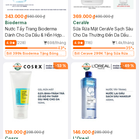
343.000 ₫
369.000 ₫
560.000 ₫
490.000 ₫
Bioderma
CeraVe
Nước Tẩy Trang Bioderma
Sữa Rửa Mặt CeraVe Sạch Sâu
Dành Cho Da Dầu & Hỗn Hợp
Cho Da Thường Đến Da Dầu
500ml
473ml
(228)
698/tháng
(116)
1.4k/tháng
4.9
4.9
43
%
35
%
Bill 399k Bioderma Tặng Bông
Bill Cerave 299K Tặng Sữa Rửa
Tẩy Trang Hộp 50 Miếng (SL có
Mặt Cerave 30ml (SL có hạn)
hạn)
-
53
%
-
49
%
139.000 ₫
146.000 ₫
298.000 ₫
289.000 ₫
Cosrx
L'Oreal