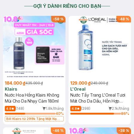
GỢI Ý DÀNH RIÊNG CHO BẠN
-
58
%
-
48
%
184.000 ₫
129.000 ₫
435.000 ₫
249.000 ₫
Klairs
L'Oreal
Nước Hoa Hồng Klairs Không
Nước Tẩy Trang L'Oreal Tươi
Mùi Cho Da Nhạy Cảm 180ml
Mát Cho Da Dầu, Hỗn Hợp
400ml
(148)
1.8k/tháng
(298)
2.1k/tháng
4.8
4.8
40
%
86
%
Bill Klairs từ 299k Tặng Mặt Nạ
Làm Dịu Da & Kiểm Soát Dầu Nhờn
25ml (SL Có Hạn)
-
46
%
-
38
%