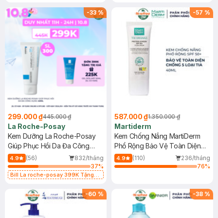
-
33
%
-
57
%
299.000 ₫
587.000 ₫
445.000 ₫
1.350.000 ₫
La Roche-Posay
Martiderm
Kem Dưỡng La Roche-Posay
Kem Chống Nắng MartiDerm
Giúp Phục Hồi Da Đa Công
Phổ Rộng Bảo Vệ Toàn Diện
Dụng 40ml
40ml
(56)
832/tháng
(110)
236/tháng
4.9
4.9
37
%
76
%
Bill La roche-posay 399K Tặng
Gel rửa mặt da dầu nhạy cảm 50ml
(SL có hạn)
-
60
%
-
38
%