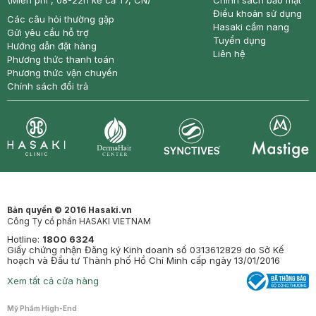
(Miễn phí , 08-22h kể cả T7, CN)
Chính sách bảo mật
Điều khoản sử dụng
Các câu hỏi thường gặp
Hasaki cẩm nang
Gửi yêu cầu hỗ trợ
Tuyển dụng
Hướng dẫn đặt hàng
Liên hệ
Phương thức thanh toán
Phương thức vận chuyển
Chính sách đổi trả
Synctives
Clinic
Dermahair
Mastige
Bản quyền © 2016 Hasaki.vn
Công Ty cổ phần HASAKI VIETNAM
Hotline:
1800 6324
Giấy chứng nhận Đăng ký Kinh doanh số 0313612829 do Sở Kế
hoạch và Đầu tư Thành phố Hồ Chí Minh cấp ngày 13/01/2016
Xem tất cả cửa hàng
Mỹ Phẩm High-End