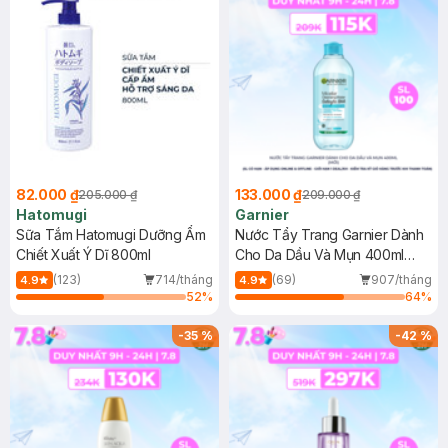
82.000 ₫
133.000 ₫
205.000 ₫
209.000 ₫
Hatomugi
Garnier
Sữa Tắm Hatomugi Dưỡng Ẩm
Nước Tẩy Trang Garnier Dành
Chiết Xuất Ý Dĩ 800ml
Cho Da Dầu Và Mụn 400ml
(Mới)
(123)
714/tháng
(69)
907/tháng
4.9
4.9
52
%
64
%
-
35
%
-
42
%