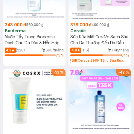
343.000 ₫
378.000 ₫
560.000 ₫
490.000 ₫
Bioderma
CeraVe
Nước Tẩy Trang Bioderma
Sữa Rửa Mặt CeraVe Sạch Sâu
Dành Cho Da Dầu & Hỗn Hợp
Cho Da Thường Đến Da Dầu
500ml
473ml
(228)
698/tháng
(116)
1.4k/tháng
4.9
4.9
75
%
64
%
Bill Cerave 299K Tặng Sữa Rửa
Mặt Cerave 30ml (SL có hạn)
-
53
%
-
42
%