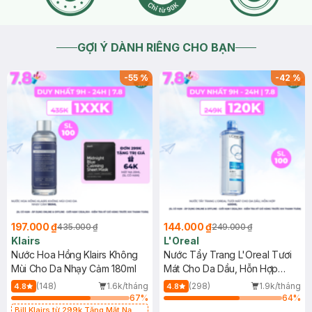
GỢI Ý DÀNH RIÊNG CHO BẠN
-
55
%
-
42
%
197.000 ₫
144.000 ₫
435.000 ₫
249.000 ₫
Klairs
L'Oreal
Nước Hoa Hồng Klairs Không
Nước Tẩy Trang L'Oreal Tươi
Mùi Cho Da Nhạy Cảm 180ml
Mát Cho Da Dầu, Hỗn Hợp
400ml
(148)
1.6k/tháng
(298)
1.9k/tháng
4.8
4.8
67
%
64
%
Bill Klairs từ 299k Tặng Mặt Nạ