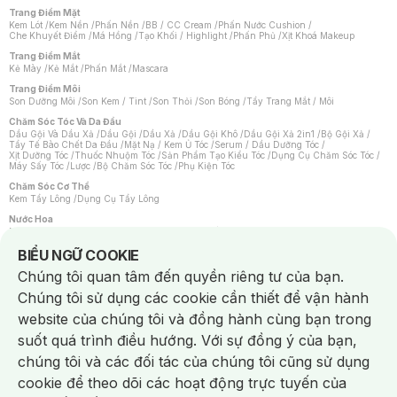
Trang Điểm Mặt
Kem Lót
/
Kem Nền
/
Phấn Nền
/
BB / CC Cream
/
Phấn Nước Cushion
/
Che Khuyết Điểm
/
Má Hồng
/
Tạo Khối / Highlight
/
Phấn Phủ
/
Xịt Khoá Makeup
Trang Điểm Mắt
Kẻ Mày
/
Kẻ Mắt
/
Phấn Mắt
/
Mascara
Trang Điểm Môi
Son Dưỡng Môi
/
Son Kem / Tint
/
Son Thỏi
/
Son Bóng
/
Tẩy Trang Mắt / Môi
Chăm Sóc Tóc Và Da Đầu
Dầu Gội Và Dầu Xả
/
Dầu Gội
/
Dầu Xả
/
Dầu Gội Khô
/
Dầu Gội Xả 2in1
/
Bộ Gội Xả
/
Tẩy Tế Bào Chết Da Đầu
/
Mặt Nạ / Kem Ủ Tóc
/
Serum / Dầu Dưỡng Tóc
/
Xịt Dưỡng Tóc
/
Thuốc Nhuộm Tóc
/
Sản Phẩm Tạo Kiểu Tóc
/
Dụng Cụ Chăm Sóc Tóc
/
Máy Sấy Tóc
/
Lược
/
Bộ Chăm Sóc Tóc
/
Phụ Kiện Tóc
Chăm Sóc Cơ Thể
Kem Tẩy Lông
/
Dụng Cụ Tẩy Lông
Nước Hoa
Nước Hoa Nữ
/
Nước Hoa Nam
/
Nước Hoa Cao Cấp
/
Xịt Thơm Toàn Thân
/
Nước Hoa Vùng Kín
Notice about cookies usage
BIỂU NGỮ COOKIE
Chăm Sóc Cá Nhân
Chúng tôi quan tâm đến quyền riêng tư của bạn.
Chống Muỗi
/
Khẩu Trang
/
Máy Massage
/
Mặt Nạ Xông Hơi
/
Nước Rửa Tay
/
Sản Phẩm Chăm Sóc Khác
/
Bàn Chải Đánh Răng
/
Bàn Chải Điện
/
Chúng tôi sử dụng các cookie cần thiết để vận hành
Hỗ Trợ Trắng Răng
/
Kem Đánh Răng
/
Máy Tăm Nước
/
Nước Súc Miệng
/
Tăm / Chỉ Nha Khoa
/
Xịt Thơm Miệng
/
Dung Dịch Vệ Sinh
/
Dưỡng Vùng Kín
/
website của chúng tôi và đồng hành cùng bạn trong
Khăn Ướt Vệ Sinh Vùng Kín
/
Băng Vệ Sinh
/
Tampon
/
Bọt Cạo Râu
/
Dao Cạo Râu
/
Máy Cạo Râu
suốt quá trình điều hướng. Với sự đồng ý của bạn,
Vấn Đề Về Da
chúng tôi và các đối tác của chúng tôi cũng sử dụng
Da Dầu / Lỗ Chân Lông To
/
Da Khô / Mất Nước
/
Da Lão Hóa
/
Da Mụn
/
Da Nhạy Cảm / Kích Ứng
/
Da Xỉn Màu
/
Thâm / Nám / Tàn Nhang
/
cookie để theo dõi các hoạt động trực tuyến của
Quầng Thâm & Bọng Mắt
/
Sẹo
/
Viêm Da Cơ Địa