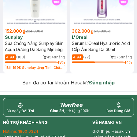
152.000 ₫
302.000 ₫
234.000 ₫
519.000 ₫
Sunplay
L'Oreal
Sữa Chống Nắng Sunplay Skin
Serum L'Oreal Hyaluronic Acid
Aqua Dưỡng Da Sáng Mịn 55g
Cấp Ẩm Sáng Da 30ml
(108)
454/tháng
(27)
275/tháng
4.9
4.9
48
%
44
%
Bill 199K Sunplay tặng Tinh Chất
Chống Nắng 7g trị giá 30K (SL có
hạn)
Bạn đã có tài khoản Hasaki?
Đăng nhập
return
nowfree
price
HỖ TRỢ KHÁCH HÀNG
VỀ HASAKI.VN
Hotline:
1800 6324
Giới thiệu Hasaki.vn