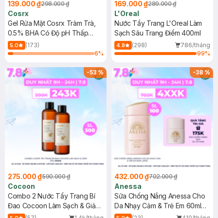
139.000 ₫
169.000 ₫
298.000 ₫
289.000 ₫
Cosrx
L'Oreal
Gel Rửa Mặt Cosrx Tràm Trà,
Nước Tẩy Trang L'Oreal Làm
0.5% BHA Có Độ pH Thấp
Sạch Sâu Trang Điểm 400ml
150ml
(173)
(298)
786/tháng
5.0
4.8
6
%
99
%
-
53
%
-
38
%
275.000 ₫
432.000 ₫
590.000 ₫
702.000 ₫
Cocoon
Anessa
Combo 2 Nước Tẩy Trang Bí
Sữa Chống Nắng Anessa Cho
Đao Cocoon Làm Sạch & Giảm
Da Nhạy Cảm & Trẻ Em 60ml
Dầu 500ml
(Mới)
(57)
1.4k/tháng
(23)
410/tháng