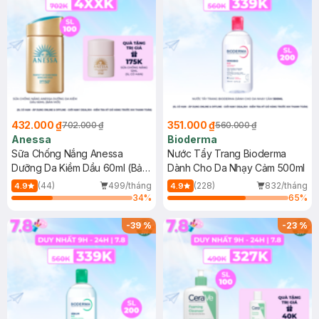
432.000 ₫
351.000 ₫
702.000 ₫
560.000 ₫
Anessa
Bioderma
Sữa Chống Nắng Anessa
Nước Tẩy Trang Bioderma
Dưỡng Da Kiềm Dầu 60ml (Bản
Dành Cho Da Nhạy Cảm 500ml
Mới)
(44)
499/tháng
(228)
832/tháng
4.9
4.9
34
%
65
%
-
39
%
-
23
%