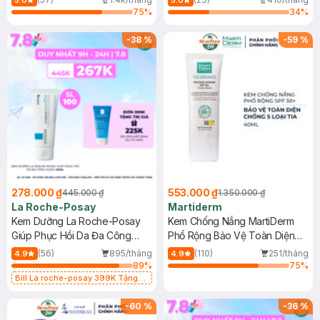
5.0
5.0
75
%
34
%
-
38
%
-
59
%
278.000 ₫
553.000 ₫
445.000 ₫
1.350.000 ₫
La Roche-Posay
Martiderm
Kem Dưỡng La Roche-Posay
Kem Chống Nắng MartiDerm
Giúp Phục Hồi Da Đa Công
Phổ Rộng Bảo Vệ Toàn Diện
Dụng 40ml
40ml
(56)
895/tháng
(110)
251/tháng
4.9
4.9
89
%
75
%
Bill La roche-posay 399K Tặng
Gel rửa mặt da dầu nhạy cảm 50ml
(SL có hạn)
-
60
%
-
36
%