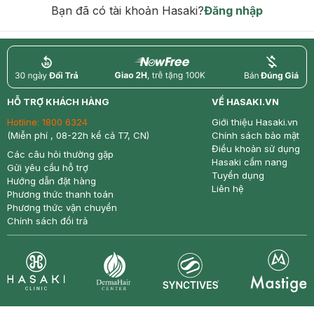
Bạn đã có tài khoản Hasaki?
Đăng nhập
return
nowfree
price
HỖ TRỢ KHÁCH HÀNG
VỀ HASAKI.VN
Hotline:
1800 6324
Giới thiệu Hasaki.vn
(Miễn phí , 08-22h kể cả T7, CN)
Chính sách bảo mật
Điều khoản sử dụng
Các câu hỏi thường gặp
Hasaki cẩm nang
Gửi yêu cầu hỗ trợ
Tuyển dụng
Hướng dẫn đặt hàng
Liên hệ
Phương thức thanh toán
Phương thức vận chuyển
Chính sách đổi trả
Synctives
Clinic
Dermahair
Mastige