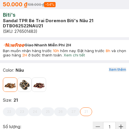
50.000 ₫
108.000 ₫
-
54
%
Biti's
Sandal TPR Bé Trai Doremon Biti's Nâu 21
DTB062522NAU21
(SKU:
276501483
)
Giao Nhanh Miễn Phí 2H
Bạn muốn nhận hàng trước
10h
hôm nay. Đặt hàng trước
8h
và chọn
giao hàng
2H
ở bước thanh toán.
Xem chi tiết
Xem thêm
Color
:
Nâu
Size
:
21
22
23
24
25
26
27
21
Số lượng: