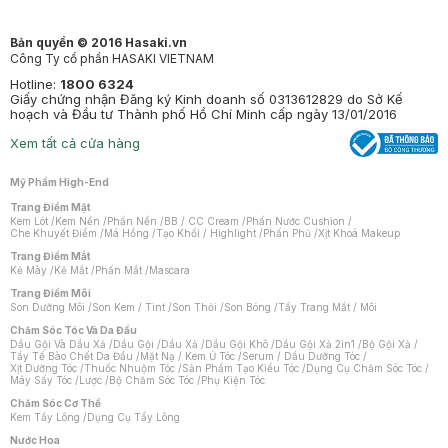
Bản quyền © 2016 Hasaki.vn
Công Ty cổ phần HASAKI VIETNAM
Hotline:
1800 6324
Giấy chứng nhận Đăng ký Kinh doanh số 0313612829 do Sở Kế
hoạch và Đầu tư Thành phố Hồ Chí Minh cấp ngày 13/01/2016
Xem tất cả cửa hàng
Mỹ Phẩm High-End
Trang Điểm Mặt
Kem Lót
/
Kem Nền
/
Phấn Nền
/
BB / CC Cream
/
Phấn Nước Cushion
/
Che Khuyết Điểm
/
Má Hồng
/
Tạo Khối / Highlight
/
Phấn Phủ
/
Xịt Khoá Makeup
Trang Điểm Mắt
Kẻ Mày
/
Kẻ Mắt
/
Phấn Mắt
/
Mascara
Trang Điểm Môi
Son Dưỡng Môi
/
Son Kem / Tint
/
Son Thỏi
/
Son Bóng
/
Tẩy Trang Mắt / Môi
Chăm Sóc Tóc Và Da Đầu
Dầu Gội Và Dầu Xả
/
Dầu Gội
/
Dầu Xả
/
Dầu Gội Khô
/
Dầu Gội Xả 2in1
/
Bộ Gội Xả
/
Tẩy Tế Bào Chết Da Đầu
/
Mặt Nạ / Kem Ủ Tóc
/
Serum / Dầu Dưỡng Tóc
/
Xịt Dưỡng Tóc
/
Thuốc Nhuộm Tóc
/
Sản Phẩm Tạo Kiểu Tóc
/
Dụng Cụ Chăm Sóc Tóc
/
Máy Sấy Tóc
/
Lược
/
Bộ Chăm Sóc Tóc
/
Phụ Kiện Tóc
Chăm Sóc Cơ Thể
Kem Tẩy Lông
/
Dụng Cụ Tẩy Lông
Nước Hoa