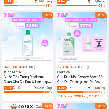
Mới)
(44)
499/tháng
(228)
832/tháng
4.9
4.9
34
%
93
%
-
39
%
-
23
%
343.000 ₫
378.000 ₫
560.000 ₫
490.000 ₫
Bioderma
CeraVe
Nước Tẩy Trang Bioderma
Sữa Rửa Mặt CeraVe Sạch Sâu
Dành Cho Da Dầu & Hỗn Hợp
Cho Da Thường Đến Da Dầu
500ml
473ml
(228)
698/tháng
(116)
1.4k/tháng
4.9
4.9
96
%
64
%
Bill Cerave 299K Tặng Sữa Rửa
Mặt Cerave 30ml (SL có hạn)
-
53
%
-
37
%