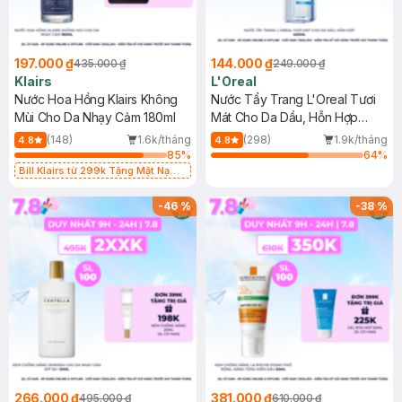
197.000 ₫
144.000 ₫
435.000 ₫
249.000 ₫
Klairs
L'Oreal
Nước Hoa Hồng Klairs Không
Nước Tẩy Trang L'Oreal Tươi
Mùi Cho Da Nhạy Cảm 180ml
Mát Cho Da Dầu, Hỗn Hợp
400ml
(148)
1.6k/tháng
(298)
1.9k/tháng
4.8
4.8
85
%
64
%
Bill Klairs từ 299k Tặng Mặt Nạ
Làm Dịu Da & Kiểm Soát Dầu Nhờn
25ml (SL Có Hạn)
-
46
%
-
38
%
266.000 ₫
381.000 ₫
495.000 ₫
610.000 ₫