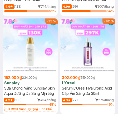
(Mới)
(123)
714/tháng
(69)
907/tháng
4.9
4.9
52
%
64
%
-
35
%
-
42
%
152.000 ₫
302.000 ₫
234.000 ₫
519.000 ₫
Sunplay
L'Oreal
Sữa Chống Nắng Sunplay Skin
Serum L'Oreal Hyaluronic Acid
Aqua Dưỡng Da Sáng Mịn 55g
Cấp Ẩm Sáng Da 30ml
(108)
454/tháng
(27)
275/tháng
4.9
4.9
48
%
46
%
Bill 199K Sunplay tặng Tinh Chất
Chống Nắng 7g trị giá 30K (SL có
hạn)