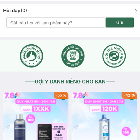
Hỏi đáp
(
0
)
Gửi
GỢI Ý DÀNH RIÊNG CHO BẠN
-
55
%
-
42
%