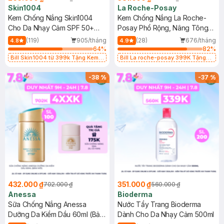
Skin1004
La Roche-Posay
Kem Chống Nắng Skin1004
Kem Chống Nắng La Roche-
Cho Da Nhạy Cảm SPF 50+
Posay Phổ Rộng, Nâng Tông
50ml
Kiềm Dầu 50ml
(119)
905/tháng
(28)
676/tháng
4.8
4.9
64
%
82
%
Bill Skin1004 từ 399k Tặng Kem
Bill La roche-posay 399K Tặng
Chống Nắng Cho Da Nhạy Cảm
Gel rửa mặt da dầu nhạy cảm 50ml
SPF 50+ 20ml (SL Có Hạn)
(SL có hạn)
-
38
%
-
37
%
432.000 ₫
351.000 ₫
702.000 ₫
560.000 ₫
Anessa
Bioderma
Sữa Chống Nắng Anessa
Nước Tẩy Trang Bioderma
Dưỡng Da Kiềm Dầu 60ml (Bản
Dành Cho Da Nhạy Cảm 500ml