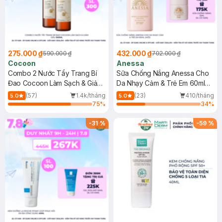
275.000 ₫
432.000 ₫
590.000 ₫
702.000 ₫
Cocoon
Anessa
Combo 2 Nước Tẩy Trang Bí
Sữa Chống Nắng Anessa Cho
Đao Cocoon Làm Sạch & Giảm
Da Nhạy Cảm & Trẻ Em 60ml
Dầu 500ml
(Mới)
(57)
1.4k/tháng
(23)
410/tháng
5.0
5.0
75
%
34
%
-
31
%
-
59
%