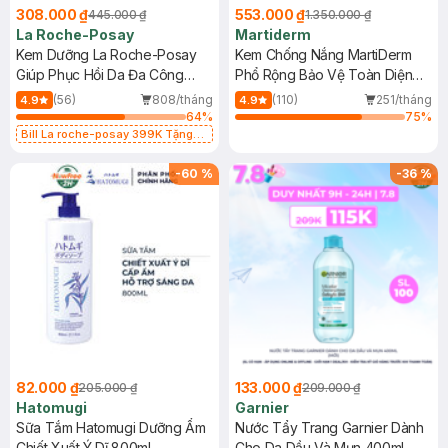
308.000 ₫
553.000 ₫
445.000 ₫
1.350.000 ₫
La Roche-Posay
Martiderm
Kem Dưỡng La Roche-Posay
Kem Chống Nắng MartiDerm
Giúp Phục Hồi Da Đa Công
Phổ Rộng Bảo Vệ Toàn Diện
Dụng 40ml
40ml
(56)
808/tháng
(110)
251/tháng
4.9
4.9
64
%
75
%
Bill La roche-posay 399K Tặng
Gel rửa mặt da dầu nhạy cảm 50ml
(SL có hạn)
-
60
%
-
36
%
82.000 ₫
133.000 ₫
205.000 ₫
209.000 ₫
Hatomugi
Garnier
Sữa Tắm Hatomugi Dưỡng Ẩm
Nước Tẩy Trang Garnier Dành
Chiết Xuất Ý Dĩ 800ml
Cho Da Dầu Và Mụn 400ml