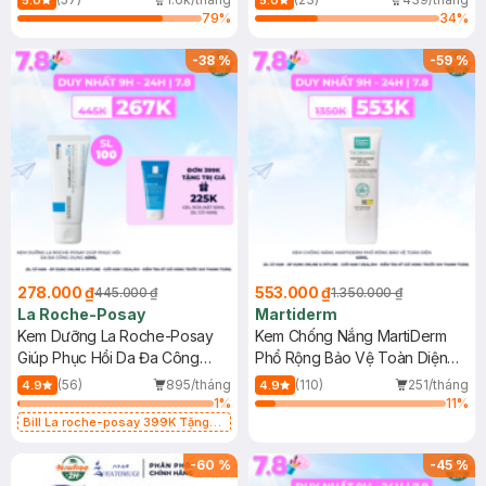
5.0
5.0
79
%
34
%
-
38
%
-
59
%
278.000 ₫
553.000 ₫
445.000 ₫
1.350.000 ₫
La Roche-Posay
Martiderm
Kem Dưỡng La Roche-Posay
Kem Chống Nắng MartiDerm
Giúp Phục Hồi Da Đa Công
Phổ Rộng Bảo Vệ Toàn Diện
Dụng 40ml
40ml
(56)
895/tháng
(110)
251/tháng
4.9
4.9
1
%
11
%
Bill La roche-posay 399K Tặng
Gel rửa mặt da dầu nhạy cảm 50ml
(SL có hạn)
-
60
%
-
45
%