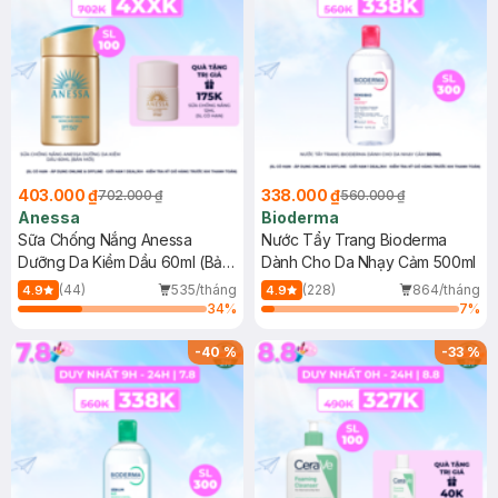
403.000 ₫
338.000 ₫
702.000 ₫
560.000 ₫
Anessa
Bioderma
Sữa Chống Nắng Anessa
Nước Tẩy Trang Bioderma
Dưỡng Da Kiềm Dầu 60ml (Bản
Dành Cho Da Nhạy Cảm 500ml
Mới)
(44)
535/tháng
(228)
864/tháng
4.9
4.9
34
%
7
%
-
40
%
-
33
%