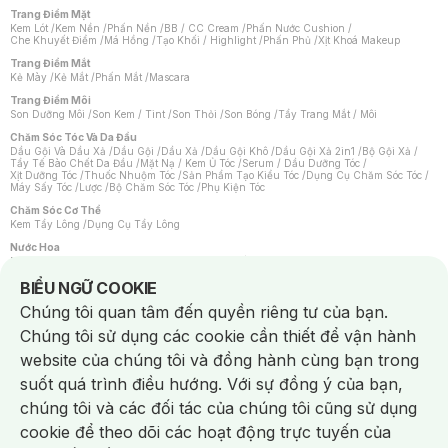
Trang Điểm Mặt
Kem Lót
/
Kem Nền
/
Phấn Nền
/
BB / CC Cream
/
Phấn Nước Cushion
/
Che Khuyết Điểm
/
Má Hồng
/
Tạo Khối / Highlight
/
Phấn Phủ
/
Xịt Khoá Makeup
Trang Điểm Mắt
Kẻ Mày
/
Kẻ Mắt
/
Phấn Mắt
/
Mascara
Trang Điểm Môi
Son Dưỡng Môi
/
Son Kem / Tint
/
Son Thỏi
/
Son Bóng
/
Tẩy Trang Mắt / Môi
Chăm Sóc Tóc Và Da Đầu
Dầu Gội Và Dầu Xả
/
Dầu Gội
/
Dầu Xả
/
Dầu Gội Khô
/
Dầu Gội Xả 2in1
/
Bộ Gội Xả
/
Tẩy Tế Bào Chết Da Đầu
/
Mặt Nạ / Kem Ủ Tóc
/
Serum / Dầu Dưỡng Tóc
/
Xịt Dưỡng Tóc
/
Thuốc Nhuộm Tóc
/
Sản Phẩm Tạo Kiểu Tóc
/
Dụng Cụ Chăm Sóc Tóc
/
Máy Sấy Tóc
/
Lược
/
Bộ Chăm Sóc Tóc
/
Phụ Kiện Tóc
Chăm Sóc Cơ Thể
Kem Tẩy Lông
/
Dụng Cụ Tẩy Lông
Nước Hoa
Nước Hoa Nữ
/
Nước Hoa Nam
/
Nước Hoa Cao Cấp
/
Xịt Thơm Toàn Thân
/
Nước Hoa Vùng Kín
Notice about cookies usage
BIỂU NGỮ COOKIE
Chăm Sóc Cá Nhân
Chúng tôi quan tâm đến quyền riêng tư của bạn.
Chống Muỗi
/
Khẩu Trang
/
Máy Massage
/
Mặt Nạ Xông Hơi
/
Nước Rửa Tay
/
Sản Phẩm Chăm Sóc Khác
/
Bàn Chải Đánh Răng
/
Bàn Chải Điện
/
Chúng tôi sử dụng các cookie cần thiết để vận hành
Hỗ Trợ Trắng Răng
/
Kem Đánh Răng
/
Máy Tăm Nước
/
Nước Súc Miệng
/
Tăm / Chỉ Nha Khoa
/
Xịt Thơm Miệng
/
Dung Dịch Vệ Sinh
/
Dưỡng Vùng Kín
/
website của chúng tôi và đồng hành cùng bạn trong
Khăn Ướt Vệ Sinh Vùng Kín
/
Băng Vệ Sinh
/
Tampon
/
Bọt Cạo Râu
/
Dao Cạo Râu
/
Máy Cạo Râu
suốt quá trình điều hướng. Với sự đồng ý của bạn,
Vấn Đề Về Da
chúng tôi và các đối tác của chúng tôi cũng sử dụng
Da Dầu / Lỗ Chân Lông To
/
Da Khô / Mất Nước
/
Da Lão Hóa
/
Da Mụn
/
Da Nhạy Cảm / Kích Ứng
/
Da Xỉn Màu
/
Thâm / Nám / Tàn Nhang
/
cookie để theo dõi các hoạt động trực tuyến của
Quầng Thâm & Bọng Mắt
/
Sẹo
/
Viêm Da Cơ Địa