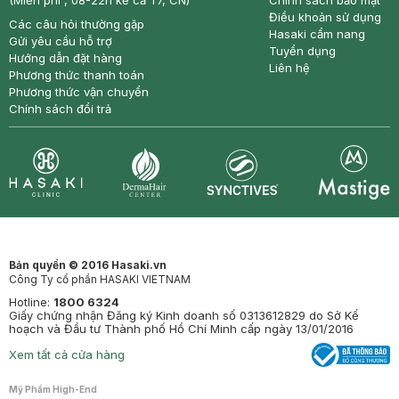
(Miễn phí , 08-22h kể cả T7, CN)
Chính sách bảo mật
Điều khoản sử dụng
Các câu hỏi thường gặp
Hasaki cẩm nang
Gửi yêu cầu hỗ trợ
Tuyển dụng
Hướng dẫn đặt hàng
Liên hệ
Phương thức thanh toán
Phương thức vận chuyển
Chính sách đổi trả
Synctives
Clinic
Dermahair
Mastige
Bản quyền © 2016 Hasaki.vn
Công Ty cổ phần HASAKI VIETNAM
Hotline:
1800 6324
Giấy chứng nhận Đăng ký Kinh doanh số 0313612829 do Sở Kế
hoạch và Đầu tư Thành phố Hồ Chí Minh cấp ngày 13/01/2016
Xem tất cả cửa hàng
Mỹ Phẩm High-End