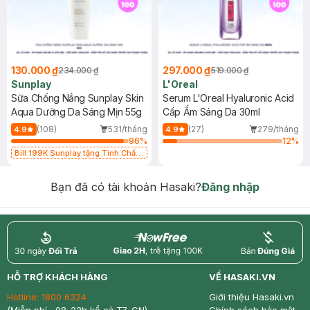
130.000 ₫
297.000 ₫
234.000 ₫
519.000 ₫
Sunplay
L'Oreal
Sữa Chống Nắng Sunplay Skin
Serum L'Oreal Hyaluronic Acid
Aqua Dưỡng Da Sáng Mịn 55g
Cấp Ẩm Sáng Da 30ml
(108)
531/tháng
(27)
279/tháng
4.9
4.9
96
%
12
%
Bill 199K Sunplay tặng Tinh Chất
Chống Nắng 7g trị giá 30K (SL có
hạn)
Bạn đã có tài khoản Hasaki?
Đăng nhập
return
nowfree
price
HỖ TRỢ KHÁCH HÀNG
VỀ HASAKI.VN
Hotline:
1800 6324
Giới thiệu Hasaki.vn