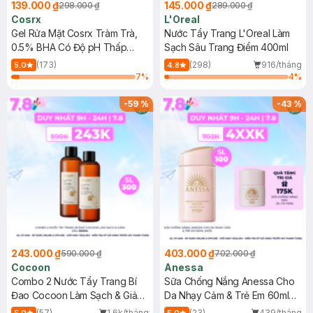
139.000 ₫
145.000 ₫
298.000 ₫
289.000 ₫
Cosrx
L'Oreal
Gel Rửa Mặt Cosrx Tràm Trà,
Nước Tẩy Trang L'Oreal Làm
0.5% BHA Có Độ pH Thấp
Sạch Sâu Trang Điểm 400ml
150ml
(173)
(298)
916/tháng
5.0
4.8
7
%
4
%
-
59
%
-
43
%
243.000 ₫
403.000 ₫
590.000 ₫
702.000 ₫
Cocoon
Anessa
Combo 2 Nước Tẩy Trang Bí
Sữa Chống Nắng Anessa Cho
Đao Cocoon Làm Sạch & Giảm
Da Nhạy Cảm & Trẻ Em 60ml
Dầu 500ml
(Mới)
(57)
1.6k/tháng
(23)
439/tháng