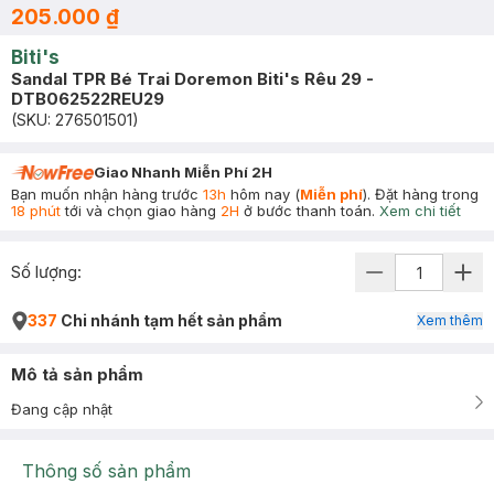
205.000 ₫
Biti's
Sandal TPR Bé Trai Doremon Biti's Rêu 29 -
DTB062522REU29
(SKU:
276501501
)
Giao Nhanh Miễn Phí 2H
Bạn muốn nhận hàng trước
13h
hôm nay (
Miễn phí
). Đặt hàng trong
18 phút
tới và chọn giao hàng
2H
ở bước thanh toán.
Xem chi tiết
Số lượng:
337
Chi nhánh tạm hết sản phẩm
Xem thêm
Mô tả sản phẩm
Đang cập nhật
Thông số sản phẩm