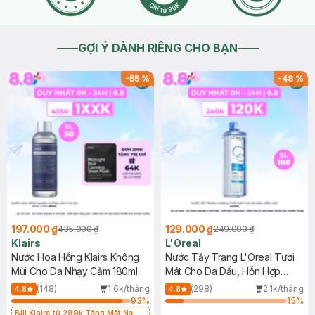
GỢI Ý DÀNH RIÊNG CHO BẠN
-
55
%
-
48
%
197.000 ₫
129.000 ₫
435.000 ₫
249.000 ₫
Klairs
L'Oreal
Nước Hoa Hồng Klairs Không
Nước Tẩy Trang L'Oreal Tươi
Mùi Cho Da Nhạy Cảm 180ml
Mát Cho Da Dầu, Hỗn Hợp
400ml
(148)
1.6k/tháng
(298)
2.1k/tháng
4.8
4.8
93
%
15
%
Bill Klairs từ 299k Tặng Mặt Nạ