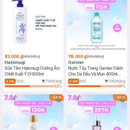
82.000 ₫
115.000 ₫
205.000 ₫
209.000 ₫
Hatomugi
Garnier
Sữa Tắm Hatomugi Dưỡng Ẩm
Nước Tẩy Trang Garnier Dành
Chiết Xuất Ý Dĩ 800ml
Cho Da Dầu Và Mụn 400ml
(Mới)
(123)
714/tháng
(69)
1.0k/tháng
4.9
4.9
52
%
66
%
-
44
%
-
43
%