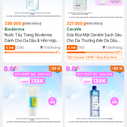
338.000 ₫
327.000 ₫
560.000 ₫
490.000 ₫
Bioderma
CeraVe
Nước Tẩy Trang Bioderma
Sữa Rửa Mặt CeraVe Sạch Sâu
Dành Cho Da Dầu & Hỗn Hợp
Cho Da Thường Đến Da Dầu
500ml
473ml
(228)
709/tháng
(116)
1.6k/tháng
4.9
4.9
4
%
39
%
Bill Cerave 299K Tặng Sữa Rửa
Mặt Cerave 30ml (SL có hạn)
-
53
%
-
50
%