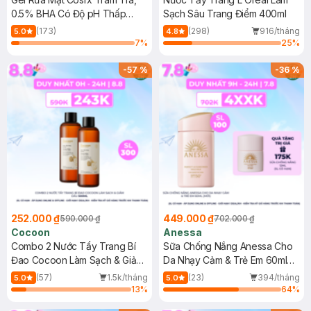
0.5% BHA Có Độ pH Thấp
Sạch Sâu Trang Điểm 400ml
150ml
(173)
(298)
916/tháng
5.0
4.8
7
%
25
%
-
57
%
-
36
%
252.000 ₫
449.000 ₫
590.000 ₫
702.000 ₫
Cocoon
Anessa
Combo 2 Nước Tẩy Trang Bí
Sữa Chống Nắng Anessa Cho
Đao Cocoon Làm Sạch & Giảm
Da Nhạy Cảm & Trẻ Em 60ml
Dầu 500ml
(Mới)
(57)
1.5k/tháng
(23)
394/tháng
5.0
5.0
13
%
64
%