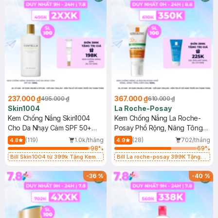
237.000 ₫
367.000 ₫
495.000 ₫
610.000 ₫
Skin1004
La Roche-Posay
Kem Chống Nắng Skin1004
Kem Chống Nắng La Roche-
Cho Da Nhạy Cảm SPF 50+
Posay Phổ Rộng, Nâng Tông
50ml
Kiềm Dầu 50ml
(119)
1.0k/tháng
(28)
702/tháng
4.8
4.9
98
%
69
%
Bill Skin1004 từ 399k Tặng Kem
Bill La roche-posay 399K Tặng
Chống Nắng Cho Da Nhạy Cảm
Gel rửa mặt da dầu nhạy cảm 50ml
SPF 50+ 20ml (SL Có Hạn)
(SL có hạn)
-
36
%
-
40
%