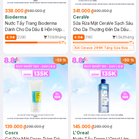
338.000 ₫
341.000 ₫
560.000 ₫
490.000 ₫
Bioderma
CeraVe
Nước Tẩy Trang Bioderma
Sữa Rửa Mặt CeraVe Sạch Sâu
Dành Cho Da Dầu & Hỗn Hợp
Cho Da Thường Đến Da Dầu
500ml
473ml
(228)
709/tháng
(116)
1.5k/tháng
4.9
4.9
61
%
1
%
Bill Cerave 299K Tặng Sữa Rửa
Mặt Cerave 30ml (SL có hạn)
-
53
%
-
50
%
139.000 ₫
145.000 ₫
298.000 ₫
289.000 ₫
Cosrx
L'Oreal
Gel Rửa Mặt Cosrx Tràm Trà,
Nước Tẩy Trang L'Oreal Làm