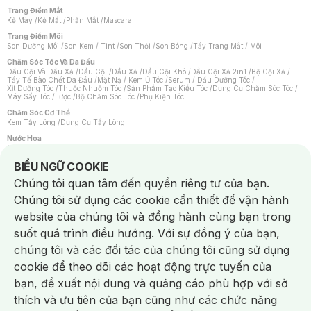
Trang Điểm Mắt
Kẻ Mày
/
Kẻ Mắt
/
Phấn Mắt
/
Mascara
Trang Điểm Môi
Son Dưỡng Môi
/
Son Kem / Tint
/
Son Thỏi
/
Son Bóng
/
Tẩy Trang Mắt / Môi
Chăm Sóc Tóc Và Da Đầu
Dầu Gội Và Dầu Xả
/
Dầu Gội
/
Dầu Xả
/
Dầu Gội Khô
/
Dầu Gội Xả 2in1
/
Bộ Gội Xả
/
Tẩy Tế Bào Chết Da Đầu
/
Mặt Nạ / Kem Ủ Tóc
/
Serum / Dầu Dưỡng Tóc
/
Xịt Dưỡng Tóc
/
Thuốc Nhuộm Tóc
/
Sản Phẩm Tạo Kiểu Tóc
/
Dụng Cụ Chăm Sóc Tóc
/
Máy Sấy Tóc
/
Lược
/
Bộ Chăm Sóc Tóc
/
Phụ Kiện Tóc
Chăm Sóc Cơ Thể
Kem Tẩy Lông
/
Dụng Cụ Tẩy Lông
Nước Hoa
Nước Hoa Nữ
/
Nước Hoa Nam
/
Nước Hoa Cao Cấp
/
Xịt Thơm Toàn Thân
/
Nước Hoa Vùng Kín
Notice about cookies usage
BIỂU NGỮ COOKIE
Chăm Sóc Cá Nhân
Chúng tôi quan tâm đến quyền riêng tư của bạn.
Chống Muỗi
/
Khẩu Trang
/
Máy Massage
/
Mặt Nạ Xông Hơi
/
Nước Rửa Tay
/
Sản Phẩm Chăm Sóc Khác
/
Bàn Chải Đánh Răng
/
Bàn Chải Điện
/
Chúng tôi sử dụng các cookie cần thiết để vận hành
Hỗ Trợ Trắng Răng
/
Kem Đánh Răng
/
Máy Tăm Nước
/
Nước Súc Miệng
/
Tăm / Chỉ Nha Khoa
/
Xịt Thơm Miệng
/
Dung Dịch Vệ Sinh
/
Dưỡng Vùng Kín
/
website của chúng tôi và đồng hành cùng bạn trong
Khăn Ướt Vệ Sinh Vùng Kín
/
Băng Vệ Sinh
/
Tampon
/
Bọt Cạo Râu
/
Dao Cạo Râu
/
Máy Cạo Râu
suốt quá trình điều hướng. Với sự đồng ý của bạn,
Vấn Đề Về Da
chúng tôi và các đối tác của chúng tôi cũng sử dụng
Da Dầu / Lỗ Chân Lông To
/
Da Khô / Mất Nước
/
Da Lão Hóa
/
Da Mụn
/
Da Nhạy Cảm / Kích Ứng
/
Da Xỉn Màu
/
Thâm / Nám / Tàn Nhang
/
cookie để theo dõi các hoạt động trực tuyến của
Quầng Thâm & Bọng Mắt
/
Sẹo
/
Viêm Da Cơ Địa
bạn, đề xuất nội dung và quảng cáo phù hợp với sở
Dụng Cụ / Phụ Kiện Chăm Sóc Da
Chat i
Bông Tẩy Trang
/
Khăn Lau Mặt Khô
/
Dụng Cụ / Máy Rửa Mặt
/
Máy Chăm Sóc Da
/
thích và ưu tiên của bạn cũng như các chức năng
Dụng Cụ Chăm Sóc Khác