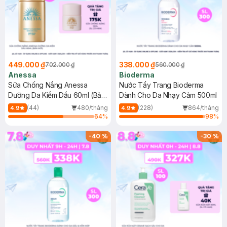
449.000 ₫
338.000 ₫
702.000 ₫
560.000 ₫
Anessa
Bioderma
Sữa Chống Nắng Anessa
Nước Tẩy Trang Bioderma
Dưỡng Da Kiềm Dầu 60ml (Bản
Dành Cho Da Nhạy Cảm 500ml
Mới)
(44)
480/tháng
(228)
864/tháng
4.9
4.9
64
%
98
%
-
40
%
-
30
%