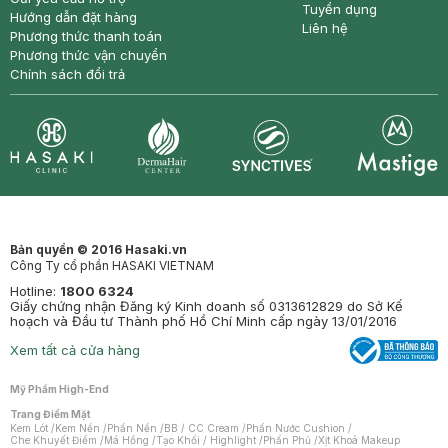
Tuyển dụng
Hướng dẫn đặt hàng
Liên hệ
Phương thức thanh toán
Phương thức vận chuyển
Chính sách đổi trả
Synctives
Clinic
Dermahair
Mastige
Bản quyền © 2016 Hasaki.vn
Công Ty cổ phần HASAKI VIETNAM
Hotline:
1800 6324
Giấy chứng nhận Đăng ký Kinh doanh số 0313612829 do Sở Kế
hoạch và Đầu tư Thành phố Hồ Chí Minh cấp ngày 13/01/2016
Xem tất cả cửa hàng
Mỹ Phẩm High-End
Trang Điểm Mặt
Kem Lót
/
Kem Nền
/
Phấn Nền
/
BB / CC Cream
/
Phấn Nước Cushion
/
Che Khuyết Điểm
/
Má Hồng
/
Tạo Khối / Highlight
/
Phấn Phủ
/
Xịt Khoá Makeup