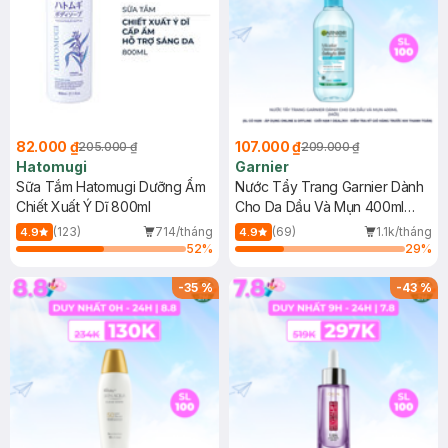
82.000 ₫
107.000 ₫
205.000 ₫
209.000 ₫
Hatomugi
Garnier
Sữa Tắm Hatomugi Dưỡng Ẩm
Nước Tẩy Trang Garnier Dành
Chiết Xuất Ý Dĩ 800ml
Cho Da Dầu Và Mụn 400ml
(Mới)
(123)
714/tháng
(69)
1.1k/tháng
4.9
4.9
52
%
29
%
-
35
%
-
43
%