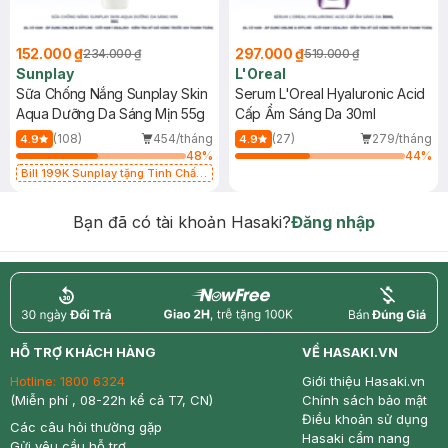
152.000 ₫
297.000 ₫
234.000 ₫
519.000 ₫
Sunplay
L'Oreal
Sữa Chống Nắng Sunplay Skin
Serum L'Oreal Hyaluronic Acid
Aqua Dưỡng Da Sáng Mịn 55g
Cấp Ẩm Sáng Da 30ml
(108)
454/tháng
(27)
279/tháng
4.9
4.9
48
%
44
%
Bill 199K Sunplay tặng Tinh Chất
Chống Nắng 7g trị giá 30K (SL có
hạn)
Bạn đã có tài khoản Hasaki?
Đăng nhập
return
nowfree
price
HỖ TRỢ KHÁCH HÀNG
VỀ HASAKI.VN
Hotline:
1800 6324
Giới thiệu Hasaki.vn
(Miễn phí , 08-22h kể cả T7, CN)
Chính sách bảo mật
Điều khoản sử dụng
Các câu hỏi thường gặp
Hasaki cẩm nang
Gửi yêu cầu hỗ trợ