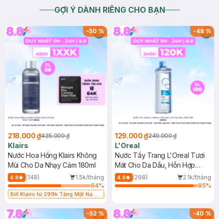
GỢI Ý DÀNH RIÊNG CHO BẠN
-
50
%
-
48
%
218.000 ₫
129.000 ₫
435.000 ₫
249.000 ₫
Klairs
L'Oreal
Nước Hoa Hồng Klairs Không
Nước Tẩy Trang L'Oreal Tươi
Mùi Cho Da Nhạy Cảm 180ml
Mát Cho Da Dầu, Hỗn Hợp
400ml
(148)
1.5k/tháng
(298)
2.1k/tháng
4.8
4.8
64
%
95
%
Bill Klairs từ 299k Tặng Mặt Nạ
Làm Dịu Da & Kiểm Soát Dầu Nhờn
25ml (SL Có Hạn)
-
52
%
-
40
%