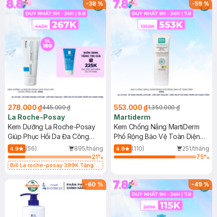
-
38
%
-
59
%
278.000 ₫
553.000 ₫
445.000 ₫
1.350.000 ₫
La Roche-Posay
Martiderm
Kem Dưỡng La Roche-Posay
Kem Chống Nắng MartiDerm
Giúp Phục Hồi Da Đa Công
Phổ Rộng Bảo Vệ Toàn Diện
Dụng 40ml
40ml
(56)
895/tháng
(110)
251/tháng
4.9
4.9
21
%
75
%
Bill La roche-posay 399K Tặng
Gel rửa mặt da dầu nhạy cảm 50ml
(SL có hạn)
-
60
%
-
49
%