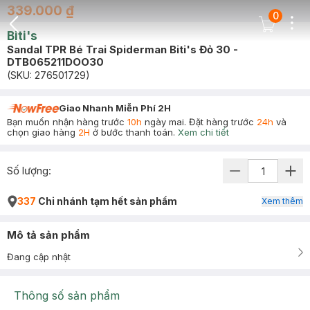
339.000 ₫
0
Dots
Cart Icon
Biti's
Back Icon
Sandal TPR Bé Trai Spiderman Biti's Đỏ 30 -
DTB065211DOO30
(SKU:
276501729
)
Giao Nhanh Miễn Phí 2H
Bạn muốn nhận hàng trước
10h
ngày mai. Đặt hàng trước
24h
và
chọn giao hàng
2H
ở bước thanh toán.
Xem chi tiết
Số lượng:
337
Chi nhánh tạm hết sản phẩm
Xem thêm
Mô tả sản phẩm
Đang cập nhật
Thông số sản phẩm