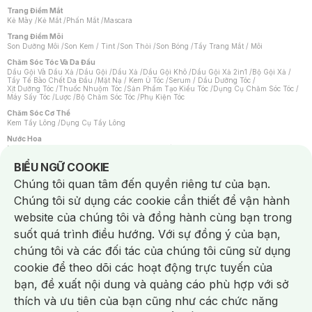
Trang Điểm Mắt
Kẻ Mày
/
Kẻ Mắt
/
Phấn Mắt
/
Mascara
Trang Điểm Môi
Son Dưỡng Môi
/
Son Kem / Tint
/
Son Thỏi
/
Son Bóng
/
Tẩy Trang Mắt / Môi
Chăm Sóc Tóc Và Da Đầu
Dầu Gội Và Dầu Xả
/
Dầu Gội
/
Dầu Xả
/
Dầu Gội Khô
/
Dầu Gội Xả 2in1
/
Bộ Gội Xả
/
Tẩy Tế Bào Chết Da Đầu
/
Mặt Nạ / Kem Ủ Tóc
/
Serum / Dầu Dưỡng Tóc
/
Xịt Dưỡng Tóc
/
Thuốc Nhuộm Tóc
/
Sản Phẩm Tạo Kiểu Tóc
/
Dụng Cụ Chăm Sóc Tóc
/
Máy Sấy Tóc
/
Lược
/
Bộ Chăm Sóc Tóc
/
Phụ Kiện Tóc
Chăm Sóc Cơ Thể
Kem Tẩy Lông
/
Dụng Cụ Tẩy Lông
Nước Hoa
Nước Hoa Nữ
/
Nước Hoa Nam
/
Nước Hoa Cao Cấp
/
Xịt Thơm Toàn Thân
/
Nước Hoa Vùng Kín
Notice about cookies usage
BIỂU NGỮ COOKIE
Chăm Sóc Cá Nhân
Chúng tôi quan tâm đến quyền riêng tư của bạn.
Chống Muỗi
/
Khẩu Trang
/
Máy Massage
/
Mặt Nạ Xông Hơi
/
Nước Rửa Tay
/
Sản Phẩm Chăm Sóc Khác
/
Bàn Chải Đánh Răng
/
Bàn Chải Điện
/
Chúng tôi sử dụng các cookie cần thiết để vận hành
Hỗ Trợ Trắng Răng
/
Kem Đánh Răng
/
Máy Tăm Nước
/
Nước Súc Miệng
/
Tăm / Chỉ Nha Khoa
/
Xịt Thơm Miệng
/
Dung Dịch Vệ Sinh
/
Dưỡng Vùng Kín
/
website của chúng tôi và đồng hành cùng bạn trong
Khăn Ướt Vệ Sinh Vùng Kín
/
Băng Vệ Sinh
/
Tampon
/
Bọt Cạo Râu
/
Dao Cạo Râu
/
Máy Cạo Râu
suốt quá trình điều hướng. Với sự đồng ý của bạn,
Vấn Đề Về Da
chúng tôi và các đối tác của chúng tôi cũng sử dụng
Da Dầu / Lỗ Chân Lông To
/
Da Khô / Mất Nước
/
Da Lão Hóa
/
Da Mụn
/
Da Nhạy Cảm / Kích Ứng
/
Da Xỉn Màu
/
Thâm / Nám / Tàn Nhang
/
cookie để theo dõi các hoạt động trực tuyến của
Quầng Thâm & Bọng Mắt
/
Sẹo
/
Viêm Da Cơ Địa
bạn, đề xuất nội dung và quảng cáo phù hợp với sở
Dụng Cụ / Phụ Kiện Chăm Sóc Da
Chat i
Bông Tẩy Trang
/
Khăn Lau Mặt Khô
/
Dụng Cụ / Máy Rửa Mặt
/
Máy Chăm Sóc Da
/
thích và ưu tiên của bạn cũng như các chức năng
Dụng Cụ Chăm Sóc Khác