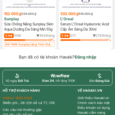
152.000 ₫
302.000 ₫
234.000 ₫
519.000 ₫
Sunplay
L'Oreal
Sữa Chống Nắng Sunplay Skin
Serum L'Oreal Hyaluronic Acid
Aqua Dưỡng Da Sáng Mịn 55g
Cấp Ẩm Sáng Da 30ml
(108)
454/tháng
(27)
275/tháng
4.9
4.9
48
%
46
%
Bill 199K Sunplay tặng Tinh Chất
Chống Nắng 7g trị giá 30K (SL có
hạn)
Bạn đã có tài khoản Hasaki?
Đăng nhập
return
nowfree
price
HỖ TRỢ KHÁCH HÀNG
VỀ HASAKI.VN
Hotline:
1800 6324
Giới thiệu Hasaki.vn
(Miễn phí , 08-22h kể cả T7, CN)
Chính sách bảo mật
Điều khoản sử dụng
Các câu hỏi thường gặp
Hasaki cẩm nang
Gửi yêu cầu hỗ trợ