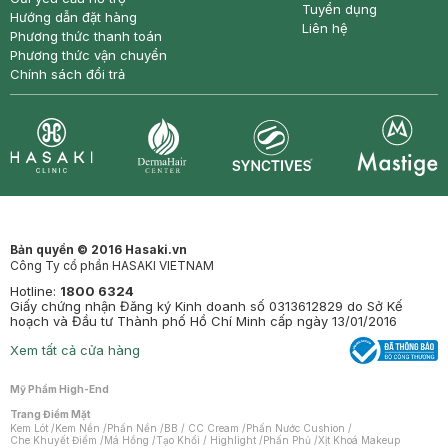
Tuyển dụng
Hướng dẫn đặt hàng
Liên hệ
Phương thức thanh toán
Phương thức vận chuyển
Chính sách đổi trả
Synctives
Clinic
Dermahair
Mastige
Bản quyền © 2016 Hasaki.vn
Công Ty cổ phần HASAKI VIETNAM
Hotline:
1800 6324
Giấy chứng nhận Đăng ký Kinh doanh số 0313612829 do Sở Kế
hoạch và Đầu tư Thành phố Hồ Chí Minh cấp ngày 13/01/2016
Xem tất cả cửa hàng
Mỹ Phẩm High-End
Trang Điểm Mặt
Kem Lót
/
Kem Nền
/
Phấn Nền
/
BB / CC Cream
/
Phấn Nước Cushion
/
Che Khuyết Điểm
/
Má Hồng
/
Tạo Khối / Highlight
/
Phấn Phủ
/
Xịt Khoá Makeup