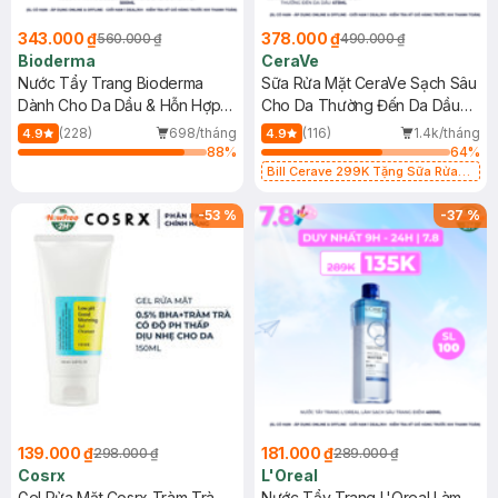
343.000 ₫
378.000 ₫
560.000 ₫
490.000 ₫
Bioderma
CeraVe
Nước Tẩy Trang Bioderma
Sữa Rửa Mặt CeraVe Sạch Sâu
Dành Cho Da Dầu & Hỗn Hợp
Cho Da Thường Đến Da Dầu
500ml
473ml
(228)
698/tháng
(116)
1.4k/tháng
4.9
4.9
88
%
64
%
Bill Cerave 299K Tặng Sữa Rửa
Mặt Cerave 30ml (SL có hạn)
-
53
%
-
37
%
139.000 ₫
181.000 ₫
298.000 ₫
289.000 ₫
Cosrx
L'Oreal
Gel Rửa Mặt Cosrx Tràm Trà,
Nước Tẩy Trang L'Oreal Làm