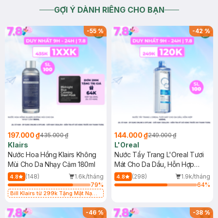
GỢI Ý DÀNH RIÊNG CHO BẠN
-
55
%
-
42
%
197.000 ₫
144.000 ₫
435.000 ₫
249.000 ₫
Klairs
L'Oreal
Nước Hoa Hồng Klairs Không
Nước Tẩy Trang L'Oreal Tươi
Mùi Cho Da Nhạy Cảm 180ml
Mát Cho Da Dầu, Hỗn Hợp
400ml
(148)
1.6k/tháng
(298)
1.9k/tháng
4.8
4.8
79
%
64
%
Bill Klairs từ 299k Tặng Mặt Nạ
Làm Dịu Da & Kiểm Soát Dầu Nhờn
25ml (SL Có Hạn)
-
46
%
-
38
%