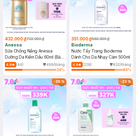
432.000 ₫
351.000 ₫
702.000 ₫
560.000 ₫
Anessa
Bioderma
Sữa Chống Nắng Anessa
Nước Tẩy Trang Bioderma
Dưỡng Da Kiềm Dầu 60ml (Bản
Dành Cho Da Nhạy Cảm 500ml
Mới)
(44)
499/tháng
(228)
832/tháng
4.9
4.9
34
%
84
%
-
39
%
-
23
%