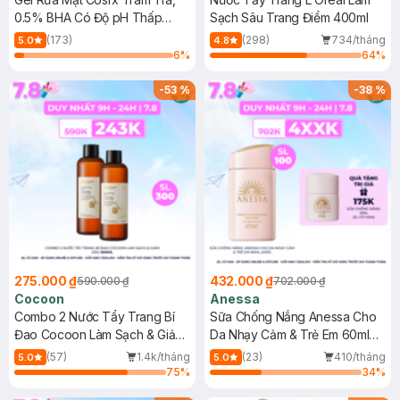
0.5% BHA Có Độ pH Thấp
Sạch Sâu Trang Điểm 400ml
150ml
(173)
(298)
734/tháng
5.0
4.8
6
%
64
%
-
53
%
-
38
%
275.000 ₫
432.000 ₫
590.000 ₫
702.000 ₫
Cocoon
Anessa
Combo 2 Nước Tẩy Trang Bí
Sữa Chống Nắng Anessa Cho
Đao Cocoon Làm Sạch & Giảm
Da Nhạy Cảm & Trẻ Em 60ml
Dầu 500ml
(Mới)
(57)
1.4k/tháng
(23)
410/tháng
5.0
5.0
75
%
34
%