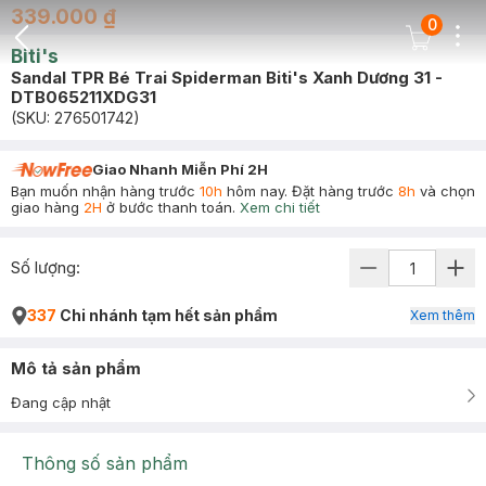
339.000 ₫
0
Dots
Cart Icon
Biti's
Back Icon
Sandal TPR Bé Trai Spiderman Biti's Xanh Dương 31 -
DTB065211XDG31
(SKU:
276501742
)
Giao Nhanh Miễn Phí 2H
Bạn muốn nhận hàng trước
10h
hôm nay. Đặt hàng trước
8h
và chọn
giao hàng
2H
ở bước thanh toán.
Xem chi tiết
Số lượng:
337
Chi nhánh tạm hết sản phẩm
Xem thêm
Mô tả sản phẩm
Đang cập nhật
Thông số sản phẩm