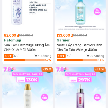
82.000 ₫
133.000 ₫
205.000 ₫
209.000 ₫
Hatomugi
Garnier
Sữa Tắm Hatomugi Dưỡng Ẩm
Nước Tẩy Trang Garnier Dành
Chiết Xuất Ý Dĩ 800ml
Cho Da Dầu Và Mụn 400ml
(Mới)
(123)
714/tháng
(69)
907/tháng
4.9
4.9
52
%
64
%
-
35
%
-
42
%