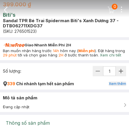
399.000 ₫
0
Dots
Cart Icon
Biti's
Back Icon
Sandal TPR Bé Trai Spiderman Biti's Xanh Dương 37 -
DTB062711XDG37
(SKU:
276501523
)
Giao Nhanh Miễn Phí 2H
Bạn muốn nhận hàng trước
14h
hôm nay (
Miễn phí
). Đặt hàng trong
29 phút
tới và chọn giao hàng
2H
ở bước thanh toán.
Xem chi tiết
Số lượng:
339
Chi nhánh tạm hết sản phẩm
Xem thêm
Mô tả sản phẩm
Đang cập nhật
Thông số sản phẩm