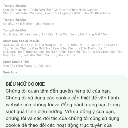
Trang Điểm Mặt
Kem Lót
/
Kem Nền
/
Phấn Nền
/
BB / CC Cream
/
Phấn Nước Cushion
/
Che Khuyết Điểm
/
Má Hồng
/
Tạo Khối / Highlight
/
Phấn Phủ
/
Xịt Khoá Makeup
Trang Điểm Mắt
Kẻ Mày
/
Kẻ Mắt
/
Phấn Mắt
/
Mascara
Trang Điểm Môi
Son Dưỡng Môi
/
Son Kem / Tint
/
Son Thỏi
/
Son Bóng
/
Tẩy Trang Mắt / Môi
Chăm Sóc Tóc Và Da Đầu
Dầu Gội Và Dầu Xả
/
Dầu Gội
/
Dầu Xả
/
Dầu Gội Khô
/
Dầu Gội Xả 2in1
/
Bộ Gội Xả
/
Tẩy Tế Bào Chết Da Đầu
/
Mặt Nạ / Kem Ủ Tóc
/
Serum / Dầu Dưỡng Tóc
/
Xịt Dưỡng Tóc
/
Thuốc Nhuộm Tóc
/
Sản Phẩm Tạo Kiểu Tóc
/
Dụng Cụ Chăm Sóc Tóc
/
Máy Sấy Tóc
/
Lược
/
Bộ Chăm Sóc Tóc
/
Phụ Kiện Tóc
Chăm Sóc Cơ Thể
Kem Tẩy Lông
/
Dụng Cụ Tẩy Lông
Nước Hoa
Nước Hoa Nữ
/
Nước Hoa Nam
/
Nước Hoa Cao Cấp
/
Xịt Thơm Toàn Thân
/
Nước Hoa Vùng Kín
Notice about cookies usage
BIỂU NGỮ COOKIE
Chăm Sóc Cá Nhân
Chúng tôi quan tâm đến quyền riêng tư của bạn.
Chống Muỗi
/
Khẩu Trang
/
Máy Massage
/
Mặt Nạ Xông Hơi
/
Nước Rửa Tay
/
Sản Phẩm Chăm Sóc Khác
/
Bàn Chải Đánh Răng
/
Bàn Chải Điện
/
Chúng tôi sử dụng các cookie cần thiết để vận hành
Hỗ Trợ Trắng Răng
/
Kem Đánh Răng
/
Máy Tăm Nước
/
Nước Súc Miệng
/
Tăm / Chỉ Nha Khoa
/
Xịt Thơm Miệng
/
Dung Dịch Vệ Sinh
/
Dưỡng Vùng Kín
/
website của chúng tôi và đồng hành cùng bạn trong
Khăn Ướt Vệ Sinh Vùng Kín
/
Băng Vệ Sinh
/
Tampon
/
Bọt Cạo Râu
/
Dao Cạo Râu
/
Máy Cạo Râu
suốt quá trình điều hướng. Với sự đồng ý của bạn,
Vấn Đề Về Da
chúng tôi và các đối tác của chúng tôi cũng sử dụng
Da Dầu / Lỗ Chân Lông To
/
Da Khô / Mất Nước
/
Da Lão Hóa
/
Da Mụn
/
Da Nhạy Cảm / Kích Ứng
/
Da Xỉn Màu
/
Thâm / Nám / Tàn Nhang
/
cookie để theo dõi các hoạt động trực tuyến của
Quầng Thâm & Bọng Mắt
/
Sẹo
/
Viêm Da Cơ Địa