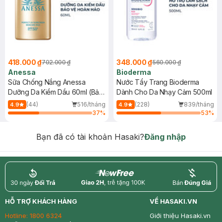
418.000 ₫
348.000 ₫
702.000 ₫
560.000 ₫
Anessa
Bioderma
Sữa Chống Nắng Anessa
Nước Tẩy Trang Bioderma
Dưỡng Da Kiềm Dầu 60ml (Bản
Dành Cho Da Nhạy Cảm 500ml
Mới)
(44)
516/tháng
(228)
839/tháng
4.9
4.9
37
%
53
%
Bạn đã có tài khoản Hasaki?
Đăng nhập
return
nowfree
price
HỖ TRỢ KHÁCH HÀNG
VỀ HASAKI.VN
Hotline:
1800 6324
Giới thiệu Hasaki.vn