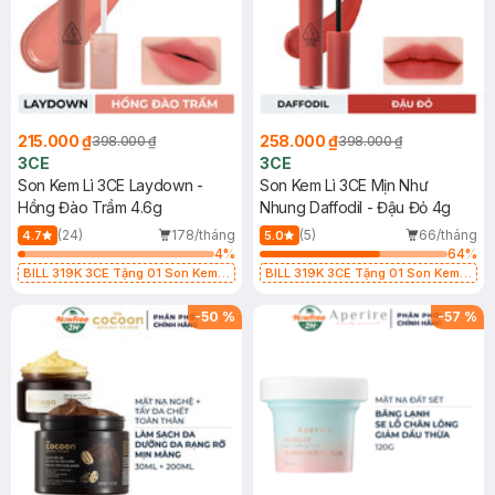
215.000 ₫
258.000 ₫
398.000 ₫
398.000 ₫
3CE
3CE
Son Kem Lì 3CE Laydown -
Son Kem Lì 3CE Mịn Như
Hồng Đào Trầm 4.6g
Nhung Daffodil - Đậu Đỏ 4g
(24)
178/tháng
(5)
66/tháng
4.7
5.0
4
%
64
%
BILL 319K 3CE Tặng 01 Son Kem
BILL 319K 3CE Tặng 01 Son Kem
Lì 3CE Nhung Mịn Màu 03 Daffodil
Lì 3CE Nhung Mịn Màu 03 Daffodil
1.5g (SL có hạn)
1.5g (SL có hạn)
-
50
%
-
57
%