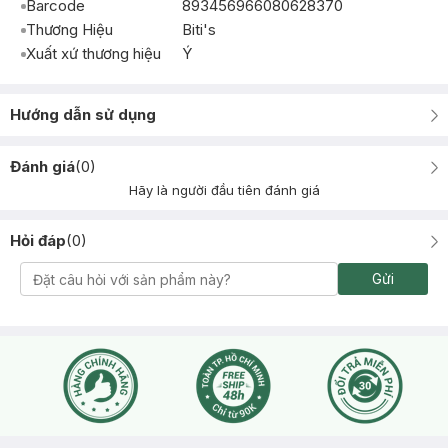
Barcode
893456966080628370
Thương Hiệu
Biti's
Xuất xứ thương hiệu
Ý
Hướng dẫn sử dụng
Đánh giá
(
0
)
Hãy là người đầu tiên đánh giá
Hỏi đáp
(
0
)
Gửi