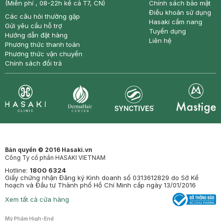
(Miễn phí , 08-22h kể cả T7, CN)
Chính sách bảo mật
Điều khoản sử dụng
Các câu hỏi thường gặp
Hasaki cẩm nang
Gửi yêu cầu hỗ trợ
Tuyển dụng
Hướng dẫn đặt hàng
Liên hệ
Phương thức thanh toán
Phương thức vận chuyển
Chính sách đổi trả
Synctives
Clinic
Dermahair
Mastige
Bản quyền © 2016 Hasaki.vn
Công Ty cổ phần HASAKI VIETNAM
Hotline:
1800 6324
Giấy chứng nhận Đăng ký Kinh doanh số 0313612829 do Sở Kế
hoạch và Đầu tư Thành phố Hồ Chí Minh cấp ngày 13/01/2016
Xem tất cả cửa hàng
Mỹ Phẩm High-End