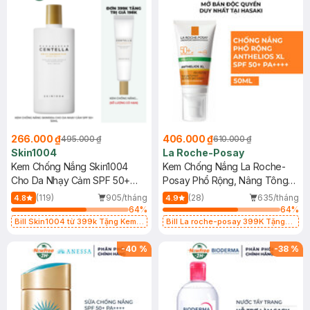
266.000 ₫
406.000 ₫
495.000 ₫
610.000 ₫
Skin1004
La Roche-Posay
Kem Chống Nắng Skin1004
Kem Chống Nắng La Roche-
Cho Da Nhạy Cảm SPF 50+
Posay Phổ Rộng, Nâng Tông
50ml
Kiềm Dầu 50ml
(119)
905/tháng
(28)
635/tháng
4.8
4.9
64
%
64
%
Bill Skin1004 từ 399k Tặng Kem
Bill La roche-posay 399K Tặng
Chống Nắng Cho Da Nhạy Cảm
Gel rửa mặt da dầu nhạy cảm 50ml
SPF 50+ 20ml (SL Có Hạn)
(SL có hạn)
-
40
%
-
38
%