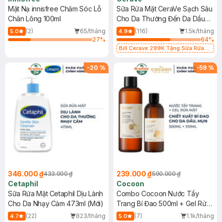
Mặt Nạ innisfree Chăm Sóc Lỗ
Sữa Rửa Mặt CeraVe Sạch Sâu
Chân Lông 100ml
Cho Da Thường Đến Da Dầu
473ml
(2)
65/tháng
(116)
1.5k/tháng
5.0
4.9
27
%
64
%
Bill Cerave 299K Tặng Sữa Rửa
Mặt Cerave 30ml (SL có hạn)
-
20
%
-
59
%
346.000 ₫
239.000 ₫
433.000 ₫
590.000 ₫
Cetaphil
Cocoon
Sữa Rửa Mặt Cetaphil Dịu Lành
Combo Cocoon Nước Tẩy
Cho Da Nhạy Cảm 473ml (Mới)
Trang Bí Đao 500ml + Gel Rửa
Mặt Bí Đao 310ml
(22)
823/tháng
(7)
1.1k/tháng
4.7
5.0