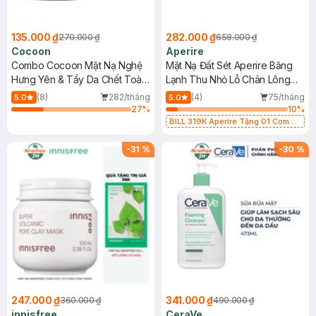
135.000 ₫
282.000 ₫
270.000 ₫
658.000 ₫
Cocoon
Aperire
Combo Cocoon Mặt Nạ Nghệ
Mặt Nạ Đất Sét Aperire Băng
Hưng Yên & Tẩy Da Chết Toàn
Lạnh Thu Nhỏ Lỗ Chân Lông
Thân Cà Phê Đắk Lắk
120g
(8)
282/tháng
(4)
75/tháng
5.0
5.0
30ml+200ml
27
%
10
%
BILL 319K Aperire Tặng 01 Combo
2 Mặt Nạ Sur.Medic+ Cấp Nước,
Cấp Ẩm 30g (SL có hạn)
-
31
%
-
30
%
247.000 ₫
341.000 ₫
360.000 ₫
490.000 ₫
innisfree
CeraVe