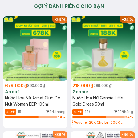
GỢI Ý DÀNH RIÊNG CHO BẠN
-
24
%
-
25
%
679.000 ₫
218.000 ₫
890.000 ₫
289.000 ₫
Armaf
Gennie
Nước Hoa Nữ Armaf Club De
Nước Hoa Nữ Gennie Little
Nuit Woman EDP 105ml
Gold Dress 50ml
(15)
84/tháng
(13)
22/tháng
4.9
4.7
64
%
64
%
Voucher 20K Cho Bill 200K
Diamond, Laura Annie, Gota,
Gennie, Parision (SL có hạn)
-
39
%
-
46
%