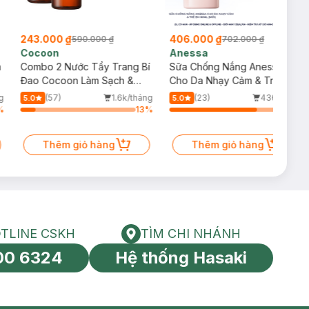
243.000 ₫
406.000 ₫
590.000 ₫
702.000 ₫
Cocoon
Anessa
m
Combo 2 Nước Tẩy Trang Bí
Sữa Chống Nắng Anessa
Đao Cocoon Làm Sạch &
Cho Da Nhạy Cảm & Trẻ Em
Giảm Dầu 500ml
60ml (Mới)
g
(57)
1.6k/tháng
(23)
436/tháng
5.0
5.0
%
13
%
77
%
Thêm giỏ hàng
Thêm giỏ hàng
TLINE CSKH
TÌM CHI NHÁNH
HOTLINE CSKH
Tìm chi nhánh
00 6324
Hệ thống Hasaki
tín toàn cầu