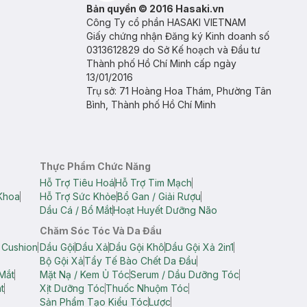
Bản quyền © 2016 Hasaki.vn
Công Ty cổ phần HASAKI VIETNAM
Giấy chứng nhận Đăng ký Kinh doanh số
0313612829 do Sở Kế hoạch và Đầu tư
Thành phố Hồ Chí Minh cấp ngày
13/01/2016
Trụ sở: 71 Hoàng Hoa Thám, Phường Tân
Bình, Thành phố Hồ Chí Minh
Thực Phẩm Chức Năng
Hỗ Trợ Tiêu Hoá
Hỗ Trợ Tim Mạch
Khoa
Hỗ Trợ Sức Khỏe
Bổ Gan / Giải Rượu
Dầu Cá / Bổ Mắt
Hoạt Huyết Dưỡng Não
Chăm Sóc Tóc Và Da Đầu
 Cushion
Dầu Gội
Dầu Xả
Dầu Gội Khô
Dầu Gội Xả 2in1
Bộ Gội Xả
Tẩy Tế Bào Chết Da Đầu
Mắt
Mặt Nạ / Kem Ủ Tóc
Serum / Dầu Dưỡng Tóc
t
Xịt Dưỡng Tóc
Thuốc Nhuộm Tóc
Sản Phẩm Tạo Kiểu Tóc
Lược