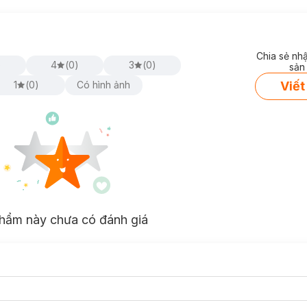
Chia sẻ nh
)
4
(
0
)
3
(
0
)
sản
Viết
1
(
0
)
Có hình ảnh
hẩm này chưa có đánh giá