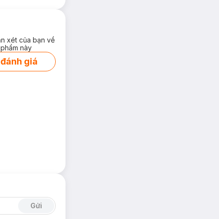
ận xét của bạn về
 phẩm này
 đánh giá
Gửi