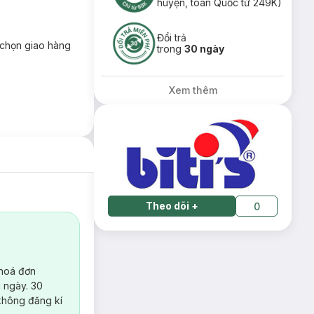
huyện, toàn Quốc từ 249K)
Đổi trả
chọn giao hàng
trong
30 ngày
Xem thêm
Theo dõi
+
0
 hoá đơn
 ngày. 30
không đăng kí