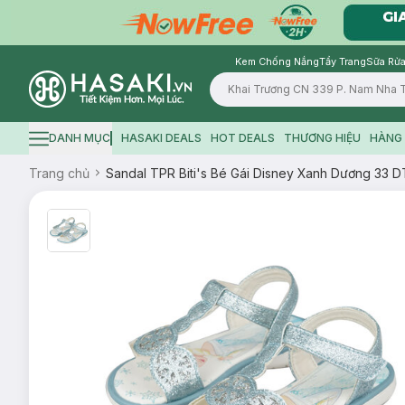
Kem Chống Nắng
Tẩy Trang
Sữa Rửa
Logo
DANH MỤC
HASAKI DEALS
HOT DEALS
THƯƠNG HIỆU
HÀNG 
Hamburger icon
Trang chủ
Sandal TPR Biti's Bé Gái Disney Xanh Dương 33