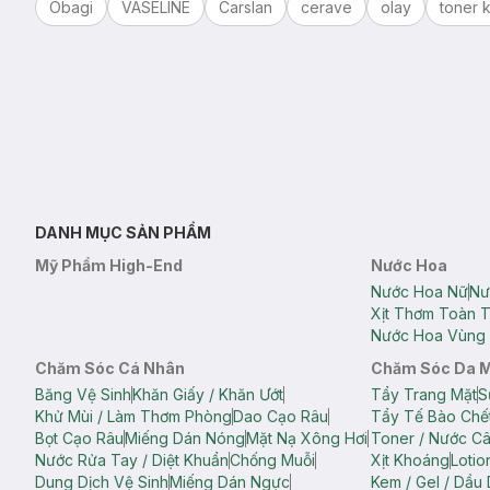
Obagi
VASELINE
Carslan
cerave
olay
toner k
DANH MỤC SẢN PHẨM
Mỹ Phẩm High-End
Nước Hoa
Nước Hoa Nữ
Nư
Xịt Thơm Toàn 
Nước Hoa Vùng 
Chăm Sóc Cá Nhân
Chăm Sóc Da 
Băng Vệ Sinh
Khăn Giấy / Khăn Ướt
Tẩy Trang Mặt
S
Khử Mùi / Làm Thơm Phòng
Dao Cạo Râu
Tẩy Tế Bào Chế
Bọt Cạo Râu
Miếng Dán Nóng
Mặt Nạ Xông Hơi
Toner / Nước C
Nước Rửa Tay / Diệt Khuẩn
Chống Muỗi
Xịt Khoáng
Lotio
Dung Dịch Vệ Sinh
Miếng Dán Ngực
Kem / Gel / Dầu