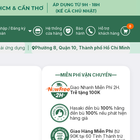
0
nhập
/
Đăng ký
Hệ thống
Bảo
Hỗ trợ
User Icon
Store Icon
Warranty Icon
Phone Icon
Cart I
oản
cửa hàng
hành
khách hàng
ải ứng dụng
Phường 8, Quận 10, Thành phố Hồ Chí Minh
Map icon
MIỄN PHÍ VẬN CHUYỂN
Giao Nhanh Miễn Phí 2H.
Trễ tặng 100K
Hasaki đền bù
100%
hãng
đền bù
100%
nếu phát hiện
hàng giả
Giao Hàng Miễn Phí
(từ
90K tại 60 Tỉnh Thành trừ