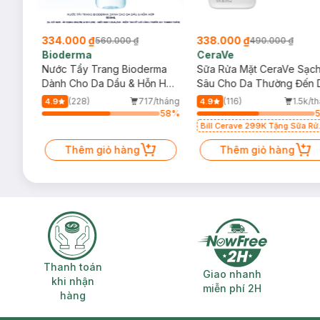
334.000 ₫
338.000 ₫
560.000 ₫
490.000 ₫
Bioderma
CeraVe
rma
Nước Tẩy Trang Bioderma
Sữa Rửa Mặt CeraVe Sạc
m
Dành Cho Da Dầu & Hỗn Hợp
Sâu Cho Da Thường Đến 
500ml
Dầu 473ml
/tháng
(228)
717/tháng
(116)
1.5k/t
4.9
4.9
86
%
58
%
Bill Cerave 299K Tặng Sữa Rử
Mặt Cerave 30ml (SL có hạn)
Thêm giỏ hàng
Thêm giỏ hàng
Thanh toán khi nhận hàng
Giao nhanh miễ
Thanh toán
Giao nhanh
khi nhận
miễn phí 2H
hàng