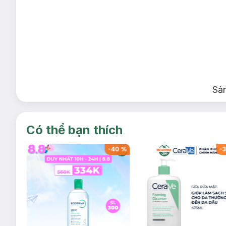
Sả
Có thể bạn thích
-
40
%
-
40
%
-
3