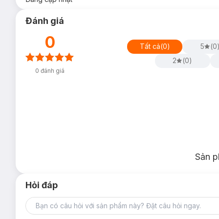
Đánh giá
0
Tất cả
(
0
)
5
(
0
2
(
0
)
0
đánh giá
Sản p
Hỏi đáp