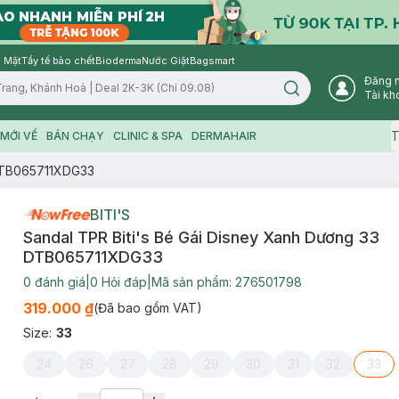
 Mặt
Tẩy tế bào chết
Bioderma
Nước Giặt
Bagsmart
Đăng 
Search icon
Tài kh
T
MỚI VỀ
BÁN CHẠY
CLINIC & SPA
DERMAHAIR
 DTB065711XDG33
BITI'S
Sandal TPR Biti's Bé Gái Disney Xanh Dương 33
DTB065711XDG33
0
đánh giá
|
0
Hỏi đáp
|
Mã sản phẩm:
276501798
319.000 ₫
(Đã bao gồm VAT)
Size
:
33
24
26
27
28
29
30
31
32
33