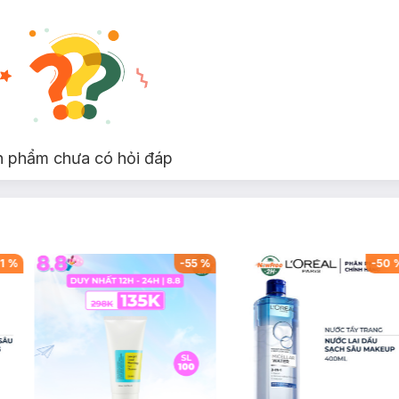
n phẩm chưa có hỏi đáp
1
%
-
55
%
-
50