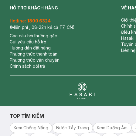
HỖ TRỢ KHÁCH HÀNG
VỀ HA
Giới th
Hotline:
1800 6324
Chính 
(Miễn phí , 08-22h kể cả T7, CN)
Điều k
Các câu hỏi thường gặp
Hasaki
Gửi yêu cầu hỗ trợ
Tuyển 
Hướng dẫn đặt hàng
Liên hệ
Phương thức thanh toán
Phương thức vận chuyển
Chính sách đổi trả
Clinic
TOP TÌM KIẾM
Kem Chống Nắng
Nước Tẩy Trang
Kem Dưỡng Ẩm