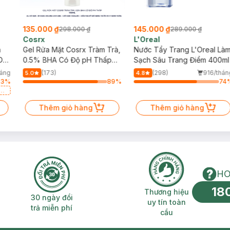
135.000 ₫
145.000 ₫
298.000 ₫
289.000 ₫
Cosrx
L'Oreal
h
Gel Rửa Mặt Cosrx Tràm Trà,
Nước Tẩy Trang L'Oreal Là
Da
0.5% BHA Có Độ pH Thấp
Sạch Sâu Trang Điểm 400ml
150ml
háng
(173)
(298)
916/thán
5.0
4.8
53
%
89
%
74
a
Thêm giỏ hàng
Thêm giỏ hàng
HO
18
n phí 2H
30 ngày đổi trả miễn phí
Thương hiệu uy 
Thương hiệu
30 ngày đổi
uy tín toàn
trả miễn phí
cầu