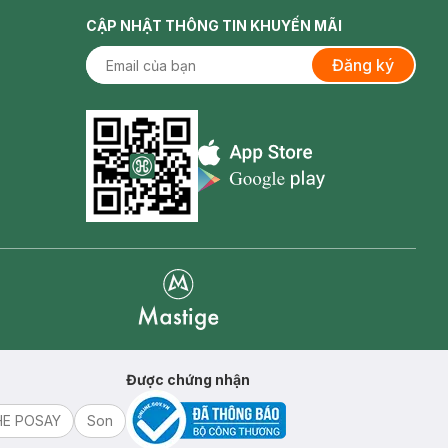
CẬP NHẬT THÔNG TIN KHUYẾN MÃI
Đăng ký
Appstore icon
Goolge Play icon
Mastige
Được chứng nhận
HE POSAY
Son