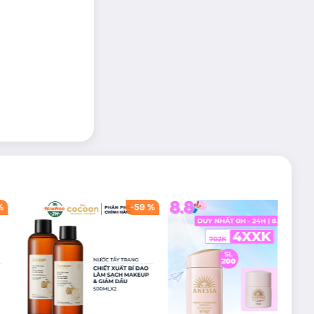
%
-
59
%
-
42
%