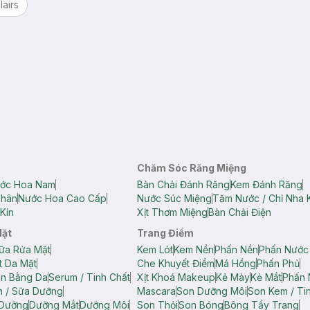
lairs
Chăm Sóc Răng Miệng
ớc Hoa Nam
Bàn Chải Đánh Răng
Kem Đánh Răng
Thân
Nước Hoa Cao Cấp
Nước Súc Miệng
Tăm Nước / Chỉ Nha 
Kín
Xịt Thơm Miệng
Bàn Chải Điện
Mặt
Trang Điểm
ữa Rửa Mặt
Kem Lót
Kem Nền
Phấn Nền
Phấn Nước
t Da Mặt
Che Khuyết Điểm
Má Hồng
Phấn Phủ
ân Bằng Da
Serum / Tinh Chất
Xịt Khoá Makeup
Kẻ Mày
Kẻ Mắt
Phấn 
n / Sữa Dưỡng
Mascara
Son Dưỡng Môi
Son Kem / Tin
 Dưỡng
Dưỡng Mắt
Dưỡng Môi
Son Thỏi
Son Bóng
Bông Tẩy Trang