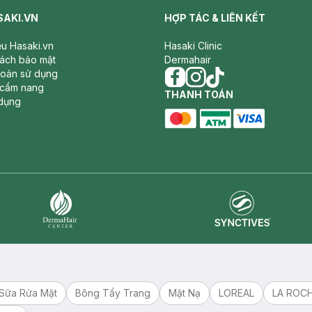
SAKI.VN
HỢP TÁC & LIÊN KẾT
iệu Hasaki.vn
Hasaki Clinic
sách bảo mật
Dermahair
hoản sử dụng
 cẩm nang
facebook
THANH TOÁN
instagram
tiktok
dụng
master card
ATM card
visa card
Synctives
Dermahair
Sữa Rửa Mặt
Bông Tẩy Trang
Mặt Nạ
LOREAL
LA ROC