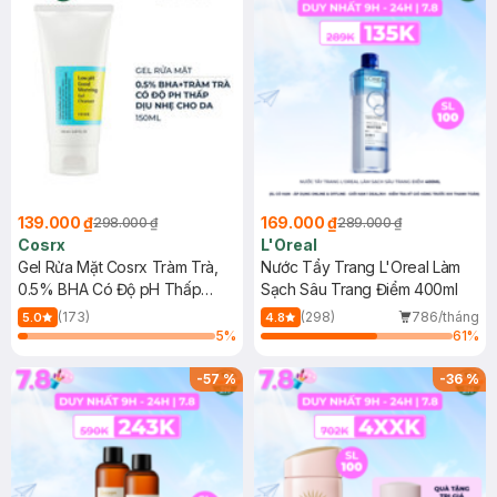
139.000 ₫
169.000 ₫
298.000 ₫
289.000 ₫
Cosrx
L'Oreal
Gel Rửa Mặt Cosrx Tràm Trà,
Nước Tẩy Trang L'Oreal Làm
0.5% BHA Có Độ pH Thấp
Sạch Sâu Trang Điểm 400ml
150ml
(173)
(298)
786/tháng
5.0
4.8
5
%
61
%
-
57
%
-
36
%