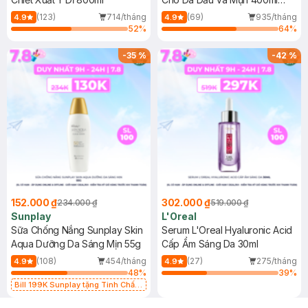
(Mới)
(123)
714/tháng
(69)
935/tháng
4.9
4.9
52
%
64
%
-
35
%
-
42
%
152.000 ₫
302.000 ₫
234.000 ₫
519.000 ₫
Sunplay
L'Oreal
Sữa Chống Nắng Sunplay Skin
Serum L'Oreal Hyaluronic Acid
Aqua Dưỡng Da Sáng Mịn 55g
Cấp Ẩm Sáng Da 30ml
(108)
454/tháng
(27)
275/tháng
4.9
4.9
48
%
39
%
Bill 199K Sunplay tặng Tinh Chất
Chống Nắng 7g trị giá 30K (SL có
hạn)