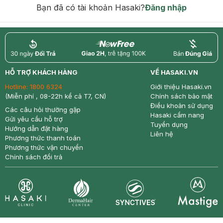
Bạn đã có tài khoản Hasaki?
Đăng nhập
return
nowfree
price
HỖ TRỢ KHÁCH HÀNG
VỀ HASAKI.VN
Hotline:
1800 6324
Giới thiệu Hasaki.vn
(Miễn phí , 08-22h kể cả T7, CN)
Chính sách bảo mật
Điều khoản sử dụng
Các câu hỏi thường gặp
Hasaki cẩm nang
Gửi yêu cầu hỗ trợ
Tuyển dụng
Hướng dẫn đặt hàng
Liên hệ
Phương thức thanh toán
Phương thức vận chuyển
Chính sách đổi trả
Synctives
Clinic
Dermahair
Mastige