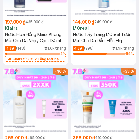
197.000 ₫
144.000 ₫
435.000 ₫
249.000 ₫
Klairs
L'Oreal
Nước Hoa Hồng Klairs Không
Nước Tẩy Trang L'Oreal Tươi
Mùi Cho Da Nhạy Cảm 180ml
Mát Cho Da Dầu, Hỗn Hợp
400ml
(148)
1.6k/tháng
(298)
1.9k/tháng
4.8
4.8
4
%
64
%
Bill Klairs từ 299k Tặng Mặt Nạ
Làm Dịu Da & Kiểm Soát Dầu Nhờn
25ml (SL Có Hạn)
-
46
%
-
35
%
266.000 ₫
398.000 ₫
495.000 ₫
610.000 ₫