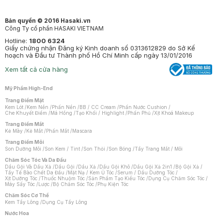
Bản quyền © 2016 Hasaki.vn
Công Ty cổ phần HASAKI VIETNAM
Hotline:
1800 6324
Giấy chứng nhận Đăng ký Kinh doanh số 0313612829 do Sở Kế
hoạch và Đầu tư Thành phố Hồ Chí Minh cấp ngày 13/01/2016
Xem tất cả cửa hàng
Mỹ Phẩm High-End
Trang Điểm Mặt
Kem Lót
/
Kem Nền
/
Phấn Nền
/
BB / CC Cream
/
Phấn Nước Cushion
/
Che Khuyết Điểm
/
Má Hồng
/
Tạo Khối / Highlight
/
Phấn Phủ
/
Xịt Khoá Makeup
Trang Điểm Mắt
Kẻ Mày
/
Kẻ Mắt
/
Phấn Mắt
/
Mascara
Trang Điểm Môi
Son Dưỡng Môi
/
Son Kem / Tint
/
Son Thỏi
/
Son Bóng
/
Tẩy Trang Mắt / Môi
Chăm Sóc Tóc Và Da Đầu
Dầu Gội Và Dầu Xả
/
Dầu Gội
/
Dầu Xả
/
Dầu Gội Khô
/
Dầu Gội Xả 2in1
/
Bộ Gội Xả
/
Tẩy Tế Bào Chết Da Đầu
/
Mặt Nạ / Kem Ủ Tóc
/
Serum / Dầu Dưỡng Tóc
/
Xịt Dưỡng Tóc
/
Thuốc Nhuộm Tóc
/
Sản Phẩm Tạo Kiểu Tóc
/
Dụng Cụ Chăm Sóc Tóc
/
Máy Sấy Tóc
/
Lược
/
Bộ Chăm Sóc Tóc
/
Phụ Kiện Tóc
Chăm Sóc Cơ Thể
Kem Tẩy Lông
/
Dụng Cụ Tẩy Lông
Nước Hoa