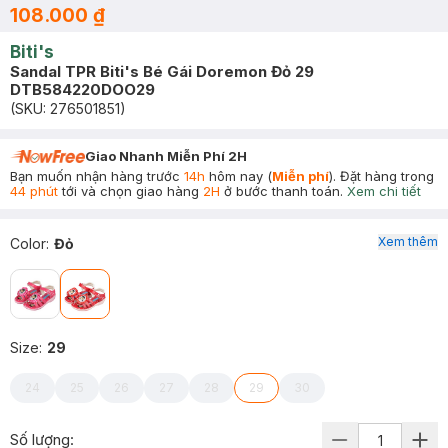
108.000 ₫
Biti's
Sandal TPR Biti's Bé Gái Doremon Đỏ 29
DTB584220DOO29
(SKU:
276501851
)
Giao Nhanh Miễn Phí 2H
Bạn muốn nhận hàng trước
14h
hôm nay (
Miễn phí
). Đặt hàng trong
44 phút
tới và chọn giao hàng
2H
ở bước thanh toán.
Xem chi tiết
Xem thêm
Color
:
Đỏ
Size
:
29
24
25
26
27
28
29
30
Số lượng: