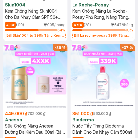
Skin1004
La Roche-Posay
Kem Chống Nắng Skin1004
Kem Chống Nắng La Roche-
Cho Da Nhạy Cảm SPF 50+
Posay Phổ Rộng, Nâng Tông
50ml
Kiềm Dầu 50ml
(119)
905/tháng
(28)
647/tháng
4.8
4.9
64
%
18
%
Bill Skin1004 từ 399k Tặng Kem
Bill La roche-posay 399K Tặng
Chống Nắng Cho Da Nhạy Cảm
Gel rửa mặt da dầu nhạy cảm 50ml
SPF 50+ 20ml (SL Có Hạn)
(SL có hạn)
-
36
%
-
37
%
449.000 ₫
351.000 ₫
702.000 ₫
560.000 ₫
Anessa
Bioderma
Sữa Chống Nắng Anessa
Nước Tẩy Trang Bioderma
Dưỡng Da Kiềm Dầu 60ml (Bản
Dành Cho Da Nhạy Cảm 500ml