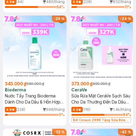
Mới)
(44)
480/tháng
(228)
832/tháng
4.9
4.9
64
%
11
%
-
39
%
-
24
%
343.000 ₫
373.000 ₫
560.000 ₫
490.000 ₫
Bioderma
CeraVe
Nước Tẩy Trang Bioderma
Sữa Rửa Mặt CeraVe Sạch Sâu
Dành Cho Da Dầu & Hỗn Hợp
Cho Da Thường Đến Da Dầu
500ml
473ml
(228)
698/tháng
(116)
1.4k/tháng
4.9
4.9
5
%
64
%
Bill Cerave 299K Tặng Sữa Rửa
Mặt Cerave 30ml (SL có hạn)
-
53
%
-
42
%