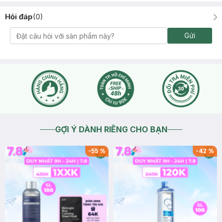
Hỏi đáp
(
0
)
Gửi
GỢI Ý DÀNH RIÊNG CHO BẠN
-
55
%
-
42
%