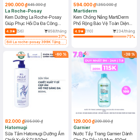
290.000 ₫
594.000 ₫
445.000 ₫
1.350.000 ₫
La Roche-Posay
Martiderm
Kem Dưỡng La Roche-Posay
Kem Chống Nắng MartiDerm
Giúp Phục Hồi Da Đa Công
Phổ Rộng Bảo Vệ Toàn Diện
Dụng 40ml
40ml
(56)
858/tháng
(110)
234/tháng
4.9
4.9
37
%
75
%
Bill La roche-posay 399K Tặng
Gel rửa mặt da dầu nhạy cảm 50ml
(SL có hạn)
-
60
%
-
38
%
82.000 ₫
129.000 ₫
205.000 ₫
209.000 ₫
Hatomugi
Garnier
Sữa Tắm Hatomugi Dưỡng Ẩm
Nước Tẩy Trang Garnier Dành
Chiết Xuất Ý Dĩ 800ml
Cho Da Dầu Và Mụn 400ml