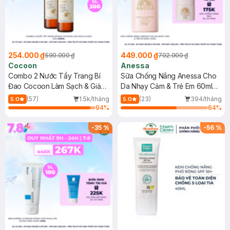
254.000 ₫
449.000 ₫
590.000 ₫
702.000 ₫
Cocoon
Anessa
Combo 2 Nước Tẩy Trang Bí
Sữa Chống Nắng Anessa Cho
Đao Cocoon Làm Sạch & Giảm
Da Nhạy Cảm & Trẻ Em 60ml
Dầu 500ml
(Mới)
(57)
1.5k/tháng
(23)
394/tháng
5.0
5.0
94
%
64
%
-
35
%
-
56
%