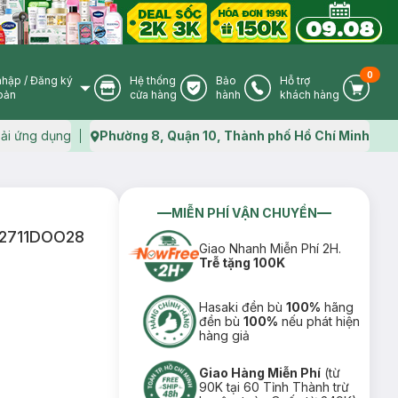
0
nhập
/
Đăng ký
Hệ thống
Bảo
Hỗ trợ
User Icon
Store Icon
Warranty Icon
Phone Icon
Cart I
oản
cửa hàng
hành
khách hàng
ải ứng dụng
Phường 8, Quận 10, Thành phố Hồ Chí Minh
Map icon
MIỄN PHÍ VẬN CHUYỂN
062711DOO28
Giao Nhanh Miễn Phí 2H.
Trễ tặng 100K
Hasaki đền bù
100%
hãng
đền bù
100%
nếu phát hiện
hàng giả
Giao Hàng Miễn Phí
(từ
90K tại 60 Tỉnh Thành trừ