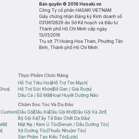
Bản quyền © 2016 Hasaki.vn
Công Ty cổ phần HASAKI VIETNAM
Giấy chứng nhận Đăng ký Kinh doanh số
0313612829 do Sở Kế hoạch và Đầu tư
Thành phố Hồ Chí Minh cấp ngày
13/01/2016
Trụ sở: 71 Hoàng Hoa Thám, Phường Tân
Bình, Thành phố Hồ Chí Minh
Thực Phẩm Chức Năng
Hỗ Trợ Tiêu Hoá
Hỗ Trợ Tim Mạch
Khoa
Hỗ Trợ Sức Khỏe
Bổ Gan / Giải Rượu
Dầu Cá / Bổ Mắt
Hoạt Huyết Dưỡng Não
Chăm Sóc Tóc Và Da Đầu
 Cushion
Dầu Gội
Dầu Xả
Dầu Gội Khô
Dầu Gội Xả 2in1
Bộ Gội Xả
Tẩy Tế Bào Chết Da Đầu
Mắt
Mặt Nạ / Kem Ủ Tóc
Serum / Dầu Dưỡng Tóc
t
Xịt Dưỡng Tóc
Thuốc Nhuộm Tóc
Sản Phẩm Tạo Kiểu Tóc
Lược