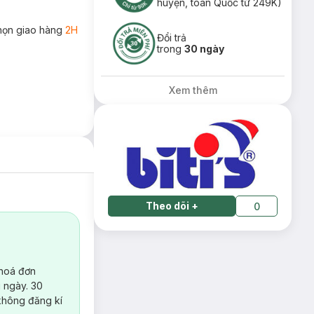
huyện, toàn Quốc từ 249K)
họn giao hàng
2H
Đổi trả
trong
30 ngày
Xem thêm
Theo dõi
+
0
 hoá đơn
 ngày. 30
không đăng kí