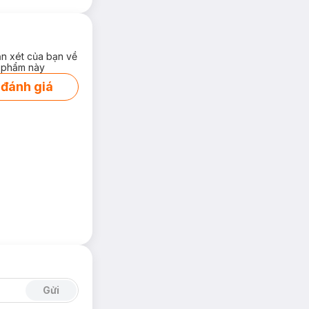
ận xét của bạn về
 phẩm này
 đánh giá
Gửi