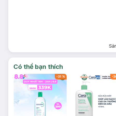
Sả
Có thể bạn thích
-
32
%
-
31
%
-
3