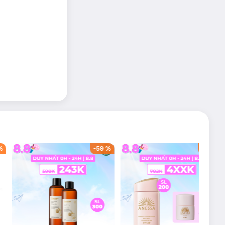
%
-
59
%
-
40
%