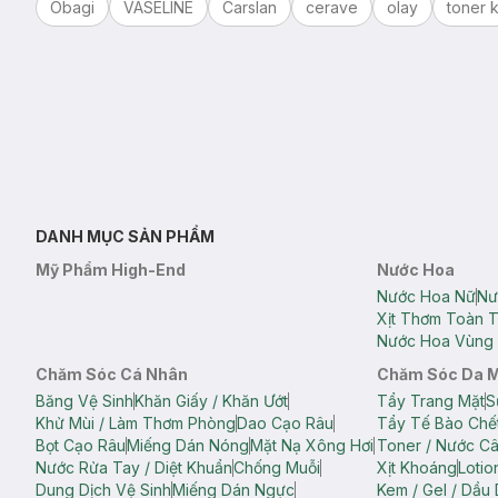
Obagi
VASELINE
Carslan
cerave
olay
toner k
DANH MỤC SẢN PHẨM
Mỹ Phẩm High-End
Nước Hoa
Nước Hoa Nữ
Nư
Xịt Thơm Toàn 
Nước Hoa Vùng 
Chăm Sóc Cá Nhân
Chăm Sóc Da 
Băng Vệ Sinh
Khăn Giấy / Khăn Ướt
Tẩy Trang Mặt
S
Khử Mùi / Làm Thơm Phòng
Dao Cạo Râu
Tẩy Tế Bào Chế
Bọt Cạo Râu
Miếng Dán Nóng
Mặt Nạ Xông Hơi
Toner / Nước C
Nước Rửa Tay / Diệt Khuẩn
Chống Muỗi
Xịt Khoáng
Lotio
Dung Dịch Vệ Sinh
Miếng Dán Ngực
Kem / Gel / Dầu