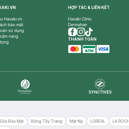
SAKI.VN
HỢP TÁC & LIÊN KẾT
iệu Hasaki.vn
Hasaki Clinic
sách bảo mật
Dermahair
hoản sử dụng
 cẩm nang
facebook
THANH TOÁN
instagram
tiktok
dụng
master card
ATM card
visa card
Synctives
Dermahair
Sữa Rửa Mặt
Bông Tẩy Trang
Mặt Nạ
LOREAL
LA ROC