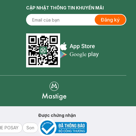
CẬP NHẬT THÔNG TIN KHUYẾN MÃI
Đăng ký
Appstore icon
Goolge Play icon
Mastige
Được chứng nhận
HE POSAY
Son