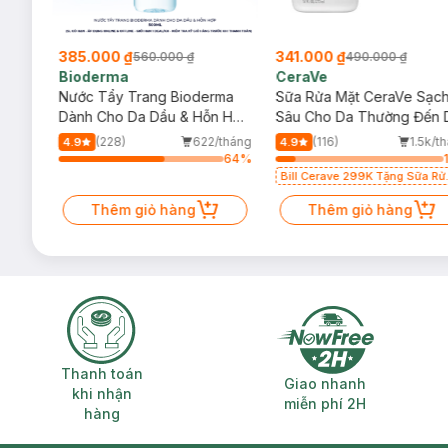
385.000 ₫
341.000 ₫
560.000 ₫
490.000 ₫
Bioderma
CeraVe
rma
Nước Tẩy Trang Bioderma
Sữa Rửa Mặt CeraVe Sạc
m
Dành Cho Da Dầu & Hỗn Hợp
Sâu Cho Da Thường Đến 
500ml
Dầu 473ml
/tháng
(228)
622/tháng
(116)
1.5k/t
4.9
4.9
64
%
64
%
Bill Cerave 299K Tặng Sữa Rử
Mặt Cerave 30ml (SL có hạn)
Thêm giỏ hàng
Thêm giỏ hàng
Thanh toán khi nhận hàng
Giao nhanh miễ
Thanh toán
Giao nhanh
khi nhận
miễn phí 2H
hàng