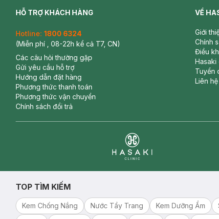
HỖ TRỢ KHÁCH HÀNG
VỀ HA
Giới th
Hotline:
1800 6324
Chính 
(Miễn phí , 08-22h kể cả T7, CN)
Điều k
Các câu hỏi thường gặp
Hasaki
Gửi yêu cầu hỗ trợ
Tuyển 
Hướng dẫn đặt hàng
Liên hệ
Phương thức thanh toán
Phương thức vận chuyển
Chính sách đổi trả
Clinic
TOP TÌM KIẾM
Kem Chống Nắng
Nước Tẩy Trang
Kem Dưỡng Ẩm