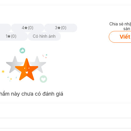
Chia sẻ nh
)
4
(
0
)
3
(
0
)
sản
Viết
1
(
0
)
Có hình ảnh
hẩm này chưa có đánh giá