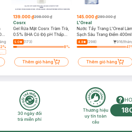
139.000 ₫
145.000 ₫
298.000 ₫
289.000 ₫
Cosrx
L'Oreal
h
Gel Rửa Mặt Cosrx Tràm Trà,
Nước Tẩy Trang L'Oreal Là
Da
0.5% BHA Có Độ pH Thấp
Sạch Sâu Trang Điểm 400ml
150ml
háng
(173)
(298)
916/thán
5.0
4.8
12
%
8
%
41
a
Thêm giỏ hàng
Thêm giỏ hàng
HO
18
n phí 2H
30 ngày đổi trả miễn phí
Thương hiệu uy 
Thương hiệu
30 ngày đổi
uy tín toàn
trả miễn phí
cầu