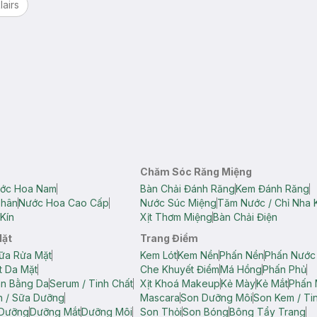
lairs
Chăm Sóc Răng Miệng
ớc Hoa Nam
Bàn Chải Đánh Răng
Kem Đánh Răng
Thân
Nước Hoa Cao Cấp
Nước Súc Miệng
Tăm Nước / Chỉ Nha 
Kín
Xịt Thơm Miệng
Bàn Chải Điện
Mặt
Trang Điểm
ữa Rửa Mặt
Kem Lót
Kem Nền
Phấn Nền
Phấn Nước
t Da Mặt
Che Khuyết Điểm
Má Hồng
Phấn Phủ
ân Bằng Da
Serum / Tinh Chất
Xịt Khoá Makeup
Kẻ Mày
Kẻ Mắt
Phấn 
n / Sữa Dưỡng
Mascara
Son Dưỡng Môi
Son Kem / Tin
 Dưỡng
Dưỡng Mắt
Dưỡng Môi
Son Thỏi
Son Bóng
Bông Tẩy Trang