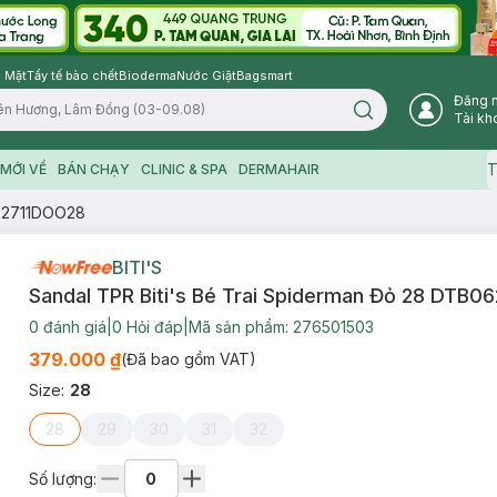
 Mặt
Tẩy tế bào chết
Bioderma
Nước Giặt
Bagsmart
Đăng 
Search icon
Tài kh
T
MỚI VỀ
BÁN CHẠY
CLINIC & SPA
DERMAHAIR
062711DOO28
BITI'S
Sandal TPR Biti's Bé Trai Spiderman Đỏ 28 DTB
0
đánh giá
|
0
Hỏi đáp
|
Mã sản phẩm:
276501503
379.000 ₫
(Đã bao gồm VAT)
Size
:
28
28
29
30
31
32
Số lượng: