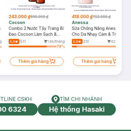
243.000 ₫
418.000 ₫
590.000 ₫
702.000 ₫
Cocoon
Anessa
m
Combo 2 Nước Tẩy Trang Bí
Sữa Chống Nắng Anessa
Đao Cocoon Làm Sạch &
Cho Da Nhạy Cảm & Trẻ Em
Giảm Dầu 500ml
60ml (Mới)
g
(57)
1.6k/tháng
(23)
423/tháng
5.0
5.0
%
79
%
10
%
Thêm giỏ hàng
Thêm giỏ hàng
TLINE CSKH
TÌM CHI NHÁNH
HOTLINE CSKH
Tìm chi nhánh
00 6324
Hệ thống Hasaki
tín toàn cầu