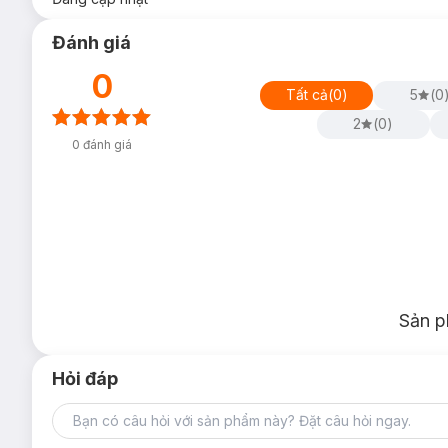
Đánh giá
0
Tất cả
(
0
)
5
(
0
2
(
0
)
0
đánh giá
Sản p
Hỏi đáp