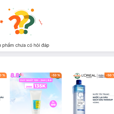
n phẩm chưa có hỏi đáp
0
%
-
53
%
-
50