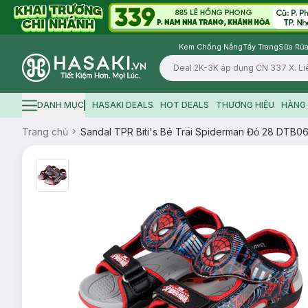
Kem Chống Nắng
Tẩy Trang
Sữa Rửa
Logo
DANH MỤC
HASAKI DEALS
HOT DEALS
THƯƠNG HIỆU
HÀNG 
Hamburger icon
Trang chủ
Sandal TPR Biti's Bé Trai Spiderman Đỏ 28 DTB