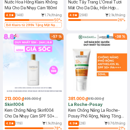
Nước Hoa Hồng Klairs Không
Nước Tẩy Trang L'Oreal Tươi
Mùi Cho Da Nhạy Cảm 180ml
Mát Cho Da Dầu, Hỗn Hợp
400ml
(148)
1.7k/tháng
(298)
2.1k/tháng
4.8
4.8
50
%
26
%
Bill Klairs từ 299k Tặng Mặt Nạ
Làm Dịu Da & Kiểm Soát Dầu Nhờn
25ml (SL Có Hạn)
-
57
%
-
38
%
213.000 ₫
381.000 ₫
495.000 ₫
610.000 ₫
Skin1004
La Roche-Posay
Kem Chống Nắng Skin1004
Kem Chống Nắng La Roche-
Cho Da Nhạy Cảm SPF 50+
Posay Phổ Rộng, Nâng Tông
50ml
Kiềm Dầu 50ml
(119)
1.1k/tháng
(28)
676/tháng
4.8
4.9
78
%
21
%