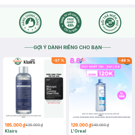
GỢI Ý DÀNH RIÊNG CHO BẠN
-
57
%
-
48
%
185.000 ₫
129.000 ₫
435.000 ₫
249.000 ₫
Klairs
L'Oreal