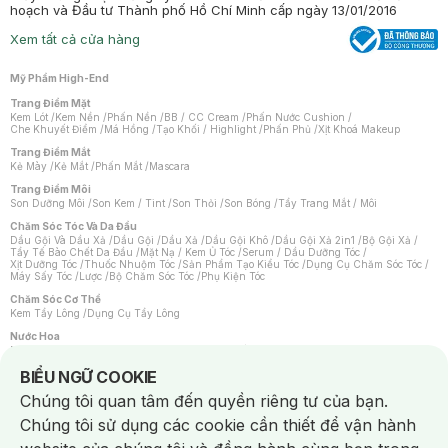
hoạch và Đầu tư Thành phố Hồ Chí Minh cấp ngày 13/01/2016
Xem tất cả cửa hàng
Mỹ Phẩm High-End
Trang Điểm Mặt
Kem Lót
/
Kem Nền
/
Phấn Nền
/
BB / CC Cream
/
Phấn Nước Cushion
/
Che Khuyết Điểm
/
Má Hồng
/
Tạo Khối / Highlight
/
Phấn Phủ
/
Xịt Khoá Makeup
Trang Điểm Mắt
Kẻ Mày
/
Kẻ Mắt
/
Phấn Mắt
/
Mascara
Trang Điểm Môi
Son Dưỡng Môi
/
Son Kem / Tint
/
Son Thỏi
/
Son Bóng
/
Tẩy Trang Mắt / Môi
Chăm Sóc Tóc Và Da Đầu
Dầu Gội Và Dầu Xả
/
Dầu Gội
/
Dầu Xả
/
Dầu Gội Khô
/
Dầu Gội Xả 2in1
/
Bộ Gội Xả
/
Tẩy Tế Bào Chết Da Đầu
/
Mặt Nạ / Kem Ủ Tóc
/
Serum / Dầu Dưỡng Tóc
/
Xịt Dưỡng Tóc
/
Thuốc Nhuộm Tóc
/
Sản Phẩm Tạo Kiểu Tóc
/
Dụng Cụ Chăm Sóc Tóc
/
Máy Sấy Tóc
/
Lược
/
Bộ Chăm Sóc Tóc
/
Phụ Kiện Tóc
Chăm Sóc Cơ Thể
Kem Tẩy Lông
/
Dụng Cụ Tẩy Lông
Nước Hoa
Nước Hoa Nữ
/
Nước Hoa Nam
/
Nước Hoa Cao Cấp
/
Xịt Thơm Toàn Thân
/
Nước Hoa Vùng Kín
Notice about cookies usage
BIỂU NGỮ COOKIE
Chăm Sóc Cá Nhân
Chúng tôi quan tâm đến quyền riêng tư của bạn.
Chống Muỗi
/
Khẩu Trang
/
Máy Massage
/
Mặt Nạ Xông Hơi
/
Nước Rửa Tay
/
Sản Phẩm Chăm Sóc Khác
/
Bàn Chải Đánh Răng
/
Bàn Chải Điện
/
Chúng tôi sử dụng các cookie cần thiết để vận hành
Hỗ Trợ Trắng Răng
/
Kem Đánh Răng
/
Máy Tăm Nước
/
Nước Súc Miệng
/
Tăm / Chỉ Nha Khoa
/
Xịt Thơm Miệng
/
Dung Dịch Vệ Sinh
/
Dưỡng Vùng Kín
/
Khăn Ướt Vệ Sinh Vùng Kín
/
Băng Vệ Sinh
/
Tampon
/
Bọt Cạo Râu
/
Dao Cạo Râu
/