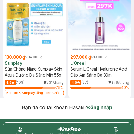
130.000 ₫
297.000 ₫
234.000 ₫
519.000 ₫
Sunplay
L'Oreal
Sữa Chống Nắng Sunplay Skin
Serum L'Oreal Hyaluronic Acid
Aqua Dưỡng Da Sáng Mịn 55g
Cấp Ẩm Sáng Da 30ml
(108)
531/tháng
(27)
279/tháng
4.9
4.9
75
%
40
%
Bill 199K Sunplay tặng Tinh Chất
Chống Nắng 7g trị giá 30K (SL có
hạn)
Bạn đã có tài khoản Hasaki?
Đăng nhập