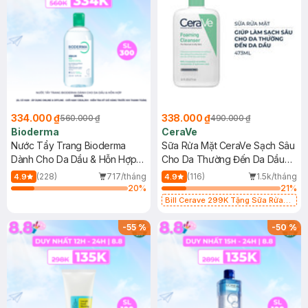
334.000 ₫
338.000 ₫
560.000 ₫
490.000 ₫
Bioderma
CeraVe
Nước Tẩy Trang Bioderma
Sữa Rửa Mặt CeraVe Sạch Sâu
Dành Cho Da Dầu & Hỗn Hợp
Cho Da Thường Đến Da Dầu
500ml
473ml
(228)
717/tháng
(116)
1.5k/tháng
4.9
4.9
20
%
21
%
Bill Cerave 299K Tặng Sữa Rửa
Mặt Cerave 30ml (SL có hạn)
-
55
%
-
50
%