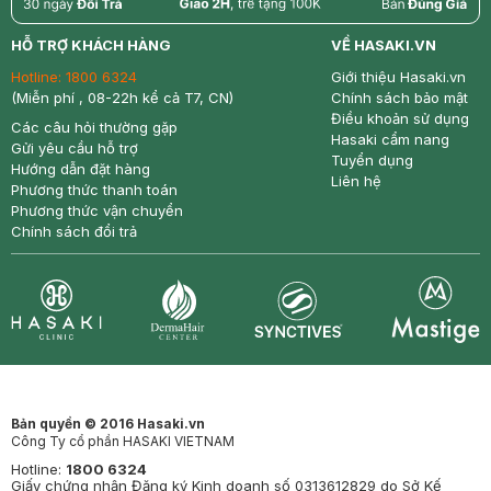
return
nowfree
price
HỖ TRỢ KHÁCH HÀNG
VỀ HASAKI.VN
Hotline:
1800 6324
Giới thiệu Hasaki.vn
(Miễn phí , 08-22h kể cả T7, CN)
Chính sách bảo mật
Điều khoản sử dụng
Các câu hỏi thường gặp
Hasaki cẩm nang
Gửi yêu cầu hỗ trợ
Tuyển dụng
Hướng dẫn đặt hàng
Liên hệ
Phương thức thanh toán
Phương thức vận chuyển
Chính sách đổi trả
Synctives
Clinic
Dermahair
Mastige
Bản quyền © 2016 Hasaki.vn
Công Ty cổ phần HASAKI VIETNAM
Hotline:
1800 6324
Giấy chứng nhận Đăng ký Kinh doanh số 0313612829 do Sở Kế