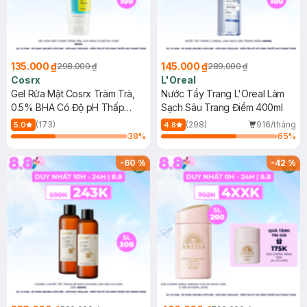
135.000 ₫
145.000 ₫
298.000 ₫
289.000 ₫
Cosrx
L'Oreal
Gel Rửa Mặt Cosrx Tràm Trà,
Nước Tẩy Trang L'Oreal Làm
0.5% BHA Có Độ pH Thấp
Sạch Sâu Trang Điểm 400ml
150ml
(173)
(298)
916/tháng
5.0
4.8
38
%
65
%
-
60
%
-
42
%