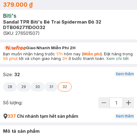
379.000 ₫
Biti's
Sandal TPR Biti's Bé Trai Spiderman Đỏ 32
DTB062711DOO32
(SKU:
276501507
)
Giao Nhanh Miễn Phí 2H
Bạn muốn nhận hàng trước
17h
hôm nay (
Miễn phí
). Đặt hàng trong
56 phút
tới và chọn giao hàng
2H
ở bước thanh toán.
Xem chi tiết
Xem thêm
Size
:
32
28
29
30
31
32
Số lượng:
337
Chi nhánh tạm hết sản phẩm
Xem thêm
Mô tả sản phẩm