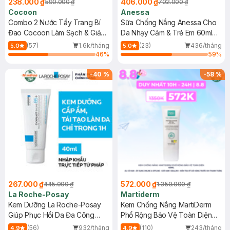
238.000 ₫
406.000 ₫
590.000 ₫
702.000 ₫
Cocoon
Anessa
Combo 2 Nước Tẩy Trang Bí
Sữa Chống Nắng Anessa Cho
Đao Cocoon Làm Sạch & Giảm
Da Nhạy Cảm & Trẻ Em 60ml
Dầu 500ml
(Mới)
(57)
1.6k/tháng
(23)
436/tháng
5.0
5.0
46
%
59
%
-
40
%
-
58
%
267.000 ₫
572.000 ₫
445.000 ₫
1.350.000 ₫
La Roche-Posay
Martiderm
Kem Dưỡng La Roche-Posay
Kem Chống Nắng MartiDerm
Giúp Phục Hồi Da Đa Công
Phổ Rộng Bảo Vệ Toàn Diện
Dụng 40ml
40ml
(56)
932/tháng
(110)
243/tháng
4.9
4.9