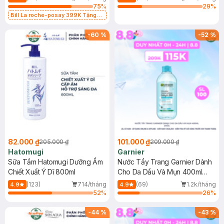
75
%
29
%
Bill La roche-posay 399K Tặng
Gel rửa mặt da dầu nhạy cảm 50ml
(SL có hạn)
-
60
%
-
52
%
82.000 ₫
101.000 ₫
205.000 ₫
209.000 ₫
Hatomugi
Garnier
Sữa Tắm Hatomugi Dưỡng Ẩm
Nước Tẩy Trang Garnier Dành
Chiết Xuất Ý Dĩ 800ml
Cho Da Dầu Và Mụn 400ml
(Mới)
(123)
714/tháng
(69)
1.2k/tháng
4.9
4.9
52
%
26
%
-
44
%
-
43
%