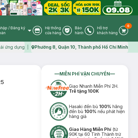
0
nhập
/
Đăng ký
Hệ thống
Bảo
Hỗ trợ
User Icon
Store Icon
Warranty Icon
Phone Icon
Cart I
oản
cửa hàng
hành
khách hàng
ải ứng dụng
Phường 8, Quận 10, Thành phố Hồ Chí Minh
Map icon
MIỄN PHÍ VẬN CHUYỂN
25
Giao Nhanh Miễn Phí 2H.
Trễ tặng 100K
Hasaki đền bù
100%
hãng
đền bù
100%
nếu phát hiện
hàng giả
Giao Hàng Miễn Phí
(từ
90K tại 60 Tỉnh Thành trừ