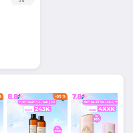
Gửi
%
-
59
%
-
36
%