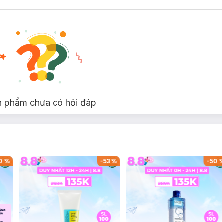
n phẩm chưa có hỏi đáp
0
%
-
53
%
-
50