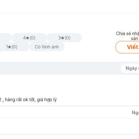
Chia sẻ nh
4
(
0
)
3
(
0
)
sản
Viết
1
(
0
)
Có hình ảnh
Ngày 
hàng rất ok tốt, giá hợp lý
Ng