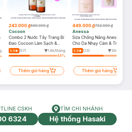
243.000 ₫
449.000 ₫
590.000 ₫
702.000 ₫
Cocoon
Anessa
m
Combo 2 Nước Tẩy Trang Bí
Sữa Chống Nắng Anessa
Đao Cocoon Làm Sạch &
Cho Da Nhạy Cảm & Trẻ Em
Giảm Dầu 500ml
60ml (Mới)
g
(57)
1.6k/tháng
(23)
394/tháng
5.0
5.0
%
44
%
64
%
Thêm giỏ hàng
Thêm giỏ hàng
TLINE CSKH
TÌM CHI NHÁNH
HOTLINE CSKH
Tìm chi nhánh
00 6324
Hệ thống Hasaki
tín toàn cầu