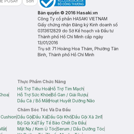
HE POSAY
Son
Bản quyền © 2016 Hasaki.vn
Công Ty cổ phần HASAKI VIETNAM
Giấy chứng nhận Đăng ký Kinh doanh số
0313612829 do Sở Kế hoạch và Đầu tư
Thành phố Hồ Chí Minh cấp ngày
13/01/2016
Trụ sở: 71 Hoàng Hoa Thám, Phường Tân
Bình, Thành phố Hồ Chí Minh
Thực Phẩm Chức Năng
Hỗ Trợ Tiêu Hoá
Hỗ Trợ Tim Mạch
Khoa
Hỗ Trợ Sức Khỏe
Bổ Gan / Giải Rượu
Dầu Cá / Bổ Mắt
Hoạt Huyết Dưỡng Não
Chăm Sóc Tóc Và Da Đầu
 Cushion
Dầu Gội
Dầu Xả
Dầu Gội Khô
Dầu Gội Xả 2in1
Bộ Gội Xả
Tẩy Tế Bào Chết Da Đầu
Mắt
Mặt Nạ / Kem Ủ Tóc
Serum / Dầu Dưỡng Tóc