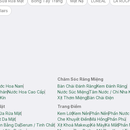
Sữa Rửa Mặt
Bông Tẩy Trang
Mặt Nạ
LOREAL
LA ROC
lairs
Chăm Sóc Răng Miệng
ớc Hoa Nam
Bàn Chải Đánh Răng
Kem Đánh Răng
Thân
Nước Hoa Cao Cấp
Nước Súc Miệng
Tăm Nước / Chỉ Nha 
Kín
Xịt Thơm Miệng
Bàn Chải Điện
Mặt
Trang Điểm
ữa Rửa Mặt
Kem Lót
Kem Nền
Phấn Nền
Phấn Nước
t Da Mặt
Che Khuyết Điểm
Má Hồng
Phấn Phủ
ân Bằng Da
Serum / Tinh Chất
Xịt Khoá Makeup
Kẻ Mày
Kẻ Mắt
Phấn 