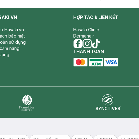
SAKI.VN
HỢP TÁC & LIÊN KẾT
iệu Hasaki.vn
Hasaki Clinic
sách bảo mật
Dermahair
hoản sử dụng
 cẩm nang
facebook
THANH TOÁN
instagram
tiktok
dụng
master card
ATM card
visa card
Synctives
Dermahair