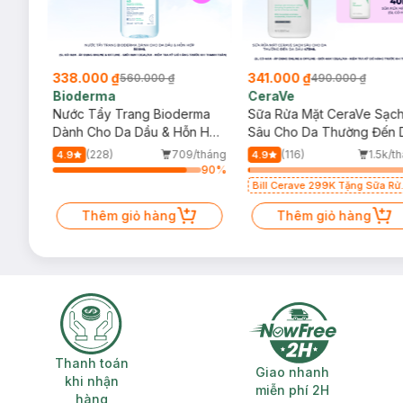
338.000 ₫
341.000 ₫
560.000 ₫
490.000 ₫
Bioderma
CeraVe
rma
Nước Tẩy Trang Bioderma
Sữa Rửa Mặt CeraVe Sạc
m
Dành Cho Da Dầu & Hỗn Hợp
Sâu Cho Da Thường Đến 
500ml
Dầu 473ml
/tháng
(228)
709/tháng
(116)
1.5k/t
4.9
4.9
35
%
90
%
Bill Cerave 299K Tặng Sữa Rử
Mặt Cerave 30ml (SL có hạn)
Thêm giỏ hàng
Thêm giỏ hàng
Thanh toán khi nhận hàng
Giao nhanh miễ
Thanh toán
Giao nhanh
khi nhận
miễn phí 2H
hàng