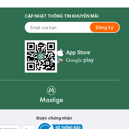
CẬP NHẬT THÔNG TIN KHUYẾN MÃI
Đăng ký
Appstore icon
Goolge Play icon
Mastige
Được chứng nhận