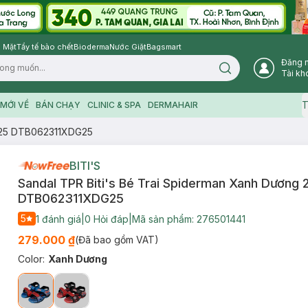
 Mặt
Tẩy tế bào chết
Bioderma
Nước Giặt
Bagsmart
Đăng 
Search icon
Tài kh
T
MỚI VỀ
BÁN CHẠY
CLINIC & SPA
DERMAHAIR
g 25 DTB062311XDG25
BITI'S
Sandal TPR Biti's Bé Trai Spiderman Xanh Dương 
DTB062311XDG25
5
1
đánh giá
|
0
Hỏi đáp
|
Mã sản phẩm:
276501441
279.000 ₫
(Đã bao gồm VAT)
Color
:
Xanh Dương