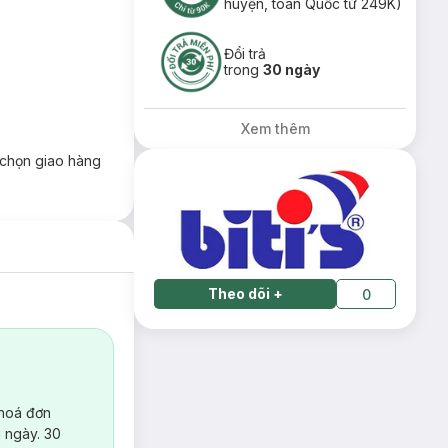
huyện, toàn Quốc từ 249K)
Đổi trả
trong
30 ngày
Xem thêm
chọn giao hàng
Theo dõi
+
0
 hoá đơn
 ngày. 30