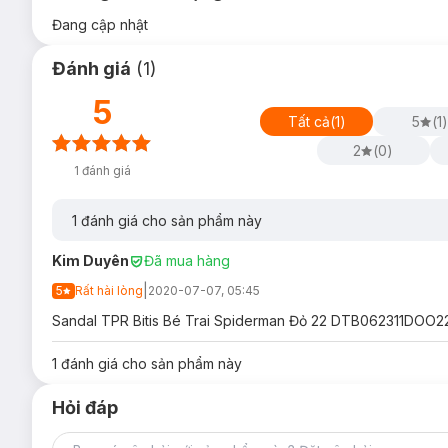
Đang cập nhật
Đánh giá
(
1
)
5
Tất cả
(
1
)
5
(
1
)
2
(
0
)
1
đánh giá
1
đánh giá cho sản phẩm này
Kim Duyên
Đã mua hàng
|
5
Rất hài lòng
2020-07-07, 05:45
Sandal TPR Bitis Bé Trai Spiderman Đỏ 22 DTB062311DOO22 , 
1
đánh giá cho sản phẩm này
Hỏi đáp