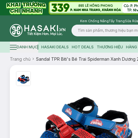
Kem Chống Nắng
Tẩy Trang
Sữa Rửa
Logo
DANH MỤC
HASAKI DEALS
HOT DEALS
THƯƠNG HIỆU
HÀNG 
Hamburger icon
Trang chủ
Sandal TPR Biti's Bé Trai Spiderman Xanh Dươn