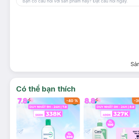
Sả
Có thể bạn thích
-
39
%
-
40
%
-
3