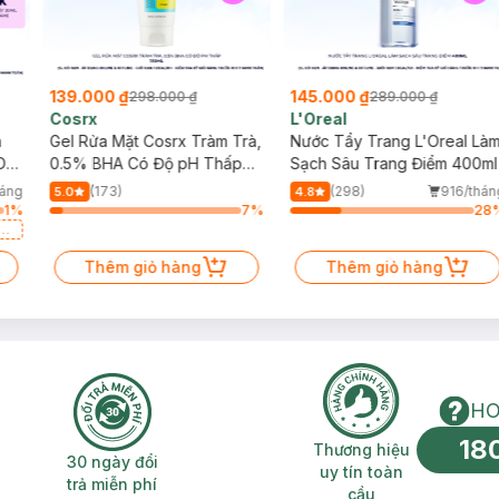
139.000 ₫
145.000 ₫
298.000 ₫
289.000 ₫
Cosrx
L'Oreal
h
Gel Rửa Mặt Cosrx Tràm Trà,
Nước Tẩy Trang L'Oreal Là
Da
0.5% BHA Có Độ pH Thấp
Sạch Sâu Trang Điểm 400ml
150ml
háng
(173)
(298)
916/thán
5.0
4.8
1
%
7
%
28
a
Thêm giỏ hàng
Thêm giỏ hàng
HO
18
n phí 2H
30 ngày đổi trả miễn phí
Thương hiệu uy 
Thương hiệu
30 ngày đổi
uy tín toàn
trả miễn phí
cầu