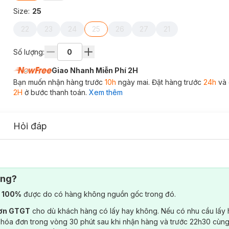
Size
:
25
22
23
24
25
26
27
21
Số lượng:
Giao Nhanh Miễn Phí 2H
Bạn muốn nhận hàng trước
10h
ngày mai. Đặt hàng trước
24h
và 
2H
ở bước thanh toán.
Xem thêm
Hỏi đáp
ông?
) 100%
được do có hàng không nguồn gốc trong đó.
đơn GTGT
cho dù khách hàng có lấy hay không. Nếu có nhu cầu lấy
 hóa đơn trong vòng 30 phút sau khi nhận hàng và trước 22h30 cùng