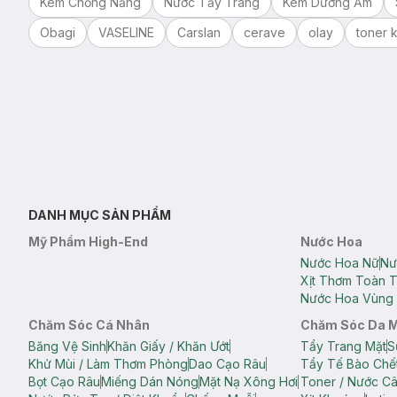
Kem Chống Nắng
Nước Tẩy Trang
Kem Dưỡng Ẩm
Obagi
VASELINE
Carslan
cerave
olay
toner k
DANH MỤC SẢN PHẨM
Mỹ Phẩm High-End
Nước Hoa
Nước Hoa Nữ
Nư
Xịt Thơm Toàn 
Nước Hoa Vùng 
Chăm Sóc Cá Nhân
Chăm Sóc Da 
Băng Vệ Sinh
Khăn Giấy / Khăn Ướt
Tẩy Trang Mặt
S
Khử Mùi / Làm Thơm Phòng
Dao Cạo Râu
Tẩy Tế Bào Chế
Bọt Cạo Râu
Miếng Dán Nóng
Mặt Nạ Xông Hơi
Toner / Nước C