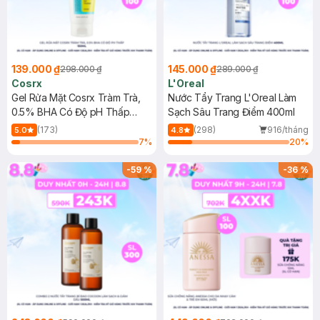
139.000 ₫
145.000 ₫
298.000 ₫
289.000 ₫
Cosrx
L'Oreal
Gel Rửa Mặt Cosrx Tràm Trà,
Nước Tẩy Trang L'Oreal Làm
0.5% BHA Có Độ pH Thấp
Sạch Sâu Trang Điểm 400ml
150ml
(173)
(298)
916/tháng
5.0
4.8
7
%
20
%
-
59
%
-
36
%