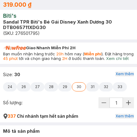
319.000 ₫
Biti's
Sandal TPR Biti's Bé Gái Disney Xanh Dương 30
DTB065711XDG30
(SKU:
276501795
)
Giao Nhanh Miễn Phí 2H
Bạn muốn nhận hàng trước
20h
hôm nay (
Miễn phí
). Đặt hàng trong
45 phút
tới và chọn giao hàng
2H
ở bước thanh toán.
Xem chi tiết
Xem thêm
Size
:
30
24
26
27
28
29
30
31
32
33
Số lượng:
337
Chi nhánh tạm hết sản phẩm
Xem thêm
Mô tả sản phẩm