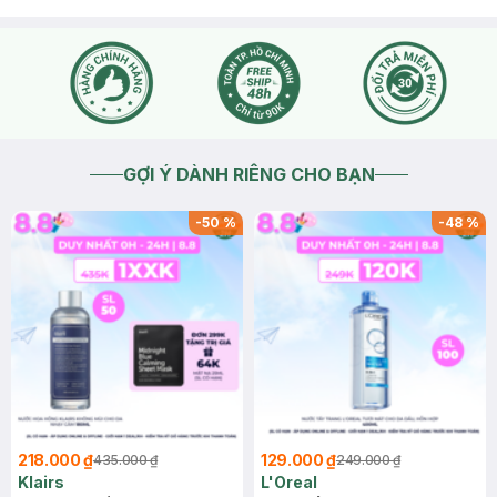
GỢI Ý DÀNH RIÊNG CHO BẠN
-
50
%
-
48
%
218.000 ₫
129.000 ₫
435.000 ₫
249.000 ₫
Klairs
L'Oreal