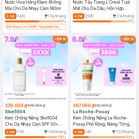
Nước Hoa Hồng Klairs Không
Nước Tẩy Trang L'Oreal Tươi
Mùi Cho Da Nhạy Cảm 180ml
Mát Cho Da Dầu, Hỗn Hợp
400ml
(148)
1.5k/tháng
(298)
2.1k/tháng
4.8
4.8
64
%
71
%
Bill Klairs từ 299k Tặng Mặt Nạ
Làm Dịu Da & Kiểm Soát Dầu Nhờn
25ml (SL Có Hạn)
-
54
%
-
40
%
230.000 ₫
367.000 ₫
495.000 ₫
610.000 ₫
Skin1004
La Roche-Posay
Kem Chống Nắng Skin1004
Kem Chống Nắng La Roche-
Cho Da Nhạy Cảm SPF 50+
Posay Phổ Rộng, Nâng Tông
50ml
Kiềm Dầu 50ml
(119)
1.0k/tháng
(28)
702/tháng
4.8
4.9
76
%
30
%