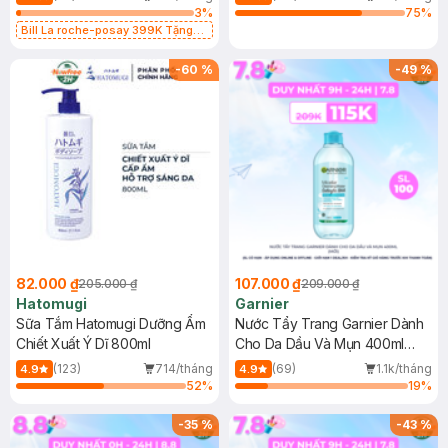
3
%
75
%
Bill La roche-posay 399K Tặng
Gel rửa mặt da dầu nhạy cảm 50ml
(SL có hạn)
-
60
%
-
49
%
82.000 ₫
107.000 ₫
205.000 ₫
209.000 ₫
Hatomugi
Garnier
Sữa Tắm Hatomugi Dưỡng Ẩm
Nước Tẩy Trang Garnier Dành
Chiết Xuất Ý Dĩ 800ml
Cho Da Dầu Và Mụn 400ml
(Mới)
(123)
714/tháng
(69)
1.1k/tháng
4.9
4.9
52
%
19
%
-
35
%
-
43
%