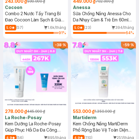
243.000 ₫
449.000 ₫
590.000 ₫
702.000 ₫
Cocoon
Anessa
Combo 2 Nước Tẩy Trang Bí
Sữa Chống Nắng Anessa Cho
Đao Cocoon Làm Sạch & Giảm
Da Nhạy Cảm & Trẻ Em 60ml
Dầu 500ml
(Mới)
(57)
1.6k/tháng
(23)
394/tháng
5.0
5.0
91
%
64
%
-
38
%
-
59
%
278.000 ₫
553.000 ₫
445.000 ₫
1.350.000 ₫
La Roche-Posay
Martiderm
Kem Dưỡng La Roche-Posay
Kem Chống Nắng MartiDerm
Giúp Phục Hồi Da Đa Công
Phổ Rộng Bảo Vệ Toàn Diện
Dụng 40ml
40ml
(56)
895/tháng
(110)
251/tháng
4.9
4.9