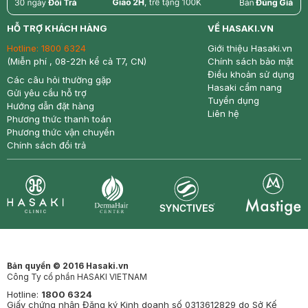
return
nowfree
price
HỖ TRỢ KHÁCH HÀNG
VỀ HASAKI.VN
Hotline:
1800 6324
Giới thiệu Hasaki.vn
(Miễn phí , 08-22h kể cả T7, CN)
Chính sách bảo mật
Điều khoản sử dụng
Các câu hỏi thường gặp
Hasaki cẩm nang
Gửi yêu cầu hỗ trợ
Tuyển dụng
Hướng dẫn đặt hàng
Liên hệ
Phương thức thanh toán
Phương thức vận chuyển
Chính sách đổi trả
Synctives
Clinic
Dermahair
Mastige
Bản quyền © 2016 Hasaki.vn
Công Ty cổ phần HASAKI VIETNAM
Hotline:
1800 6324
Giấy chứng nhận Đăng ký Kinh doanh số 0313612829 do Sở Kế