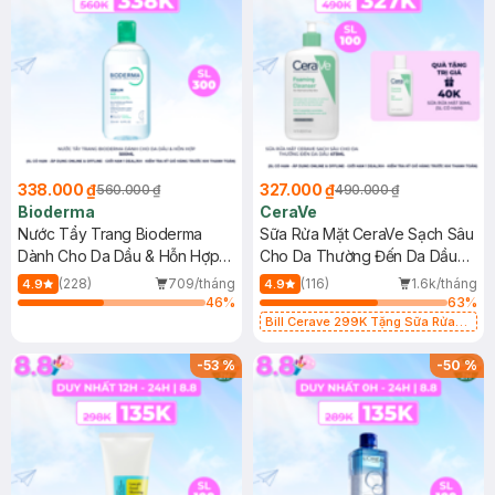
338.000 ₫
327.000 ₫
560.000 ₫
490.000 ₫
Bioderma
CeraVe
Nước Tẩy Trang Bioderma
Sữa Rửa Mặt CeraVe Sạch Sâu
Dành Cho Da Dầu & Hỗn Hợp
Cho Da Thường Đến Da Dầu
500ml
473ml
(228)
709/tháng
(116)
1.6k/tháng
4.9
4.9
46
%
63
%
Bill Cerave 299K Tặng Sữa Rửa
Mặt Cerave 30ml (SL có hạn)
-
53
%
-
50
%