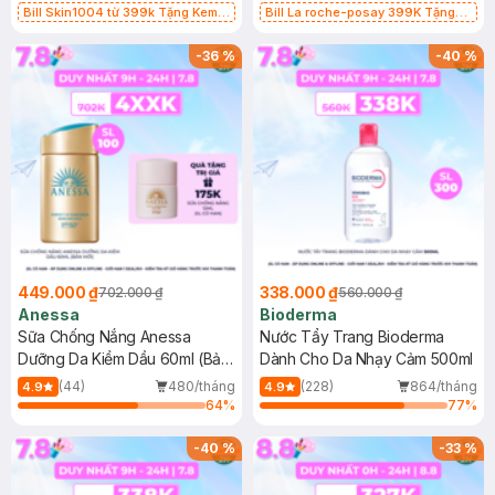
Bill Skin1004 từ 399k Tặng Kem
Bill La roche-posay 399K Tặng
Chống Nắng Cho Da Nhạy Cảm
Gel rửa mặt da dầu nhạy cảm 50ml
SPF 50+ 20ml (SL Có Hạn)
(SL có hạn)
-
36
%
-
40
%
449.000 ₫
338.000 ₫
702.000 ₫
560.000 ₫
Anessa
Bioderma
Sữa Chống Nắng Anessa
Nước Tẩy Trang Bioderma
Dưỡng Da Kiềm Dầu 60ml (Bản
Dành Cho Da Nhạy Cảm 500ml
Mới)
(44)
480/tháng
(228)
864/tháng
4.9
4.9
64
%
77
%
-
40
%
-
33
%