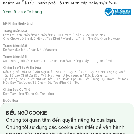
hoạch và Đầu tư Thành phố Hồ Chí Minh cấp ngày 13/01/2016
Xem tất cả cửa hàng
Mỹ Phẩm High-End
Trang Điểm Mặt
Kem Lót
/
Kem Nền
/
Phấn Nền
/
BB / CC Cream
/
Phấn Nước Cushion
/
Che Khuyết Điểm
/
Má Hồng
/
Tạo Khối / Highlight
/
Phấn Phủ
/
Xịt Khoá Makeup
Trang Điểm Mắt
Kẻ Mày
/
Kẻ Mắt
/
Phấn Mắt
/
Mascara
Trang Điểm Môi
Son Dưỡng Môi
/
Son Kem / Tint
/
Son Thỏi
/
Son Bóng
/
Tẩy Trang Mắt / Môi
Chăm Sóc Tóc Và Da Đầu
Dầu Gội Và Dầu Xả
/
Dầu Gội
/
Dầu Xả
/
Dầu Gội Khô
/
Dầu Gội Xả 2in1
/
Bộ Gội Xả
/
Tẩy Tế Bào Chết Da Đầu
/
Mặt Nạ / Kem Ủ Tóc
/
Serum / Dầu Dưỡng Tóc
/
Xịt Dưỡng Tóc
/
Thuốc Nhuộm Tóc
/
Sản Phẩm Tạo Kiểu Tóc
/
Dụng Cụ Chăm Sóc Tóc
/
Máy Sấy Tóc
/
Lược
/
Bộ Chăm Sóc Tóc
/
Phụ Kiện Tóc
Chăm Sóc Cơ Thể
Kem Tẩy Lông
/
Dụng Cụ Tẩy Lông
Nước Hoa
Nước Hoa Nữ
/
Nước Hoa Nam
/
Nước Hoa Cao Cấp
/
Xịt Thơm Toàn Thân
/
Nước Hoa Vùng Kín
Notice about cookies usage
BIỂU NGỮ COOKIE
Chăm Sóc Cá Nhân
Chúng tôi quan tâm đến quyền riêng tư của bạn.
Chống Muỗi
/
Khẩu Trang
/
Máy Massage
/
Mặt Nạ Xông Hơi
/
Nước Rửa Tay
/
Sản Phẩm Chăm Sóc Khác
/
Bàn Chải Đánh Răng
/
Bàn Chải Điện
/
Chúng tôi sử dụng các cookie cần thiết để vận hành
Hỗ Trợ Trắng Răng
/
Kem Đánh Răng
/
Máy Tăm Nước
/
Nước Súc Miệng
/
Tăm / Chỉ Nha Khoa
/
Xịt Thơm Miệng
/
Dung Dịch Vệ Sinh
/
Dưỡng Vùng Kín
/
Khăn Ướt Vệ Sinh Vùng Kín
/
Băng Vệ Sinh
/
Tampon
/
Bọt Cạo Râu
/
Dao Cạo Râu
/