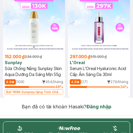
152.000 ₫
297.000 ₫
234.000 ₫
519.000 ₫
Sunplay
L'Oreal
Sữa Chống Nắng Sunplay Skin
Serum L'Oreal Hyaluronic Acid
Aqua Dưỡng Da Sáng Mịn 55g
Cấp Ẩm Sáng Da 30ml
(108)
454/tháng
(27)
279/tháng
4.9
4.9
48
%
34
%
Bill 199K Sunplay tặng Tinh Chất
Chống Nắng 7g trị giá 30K (SL có
hạn)
Bạn đã có tài khoản Hasaki?
Đăng nhập