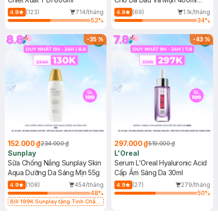
(Mới)
(123)
714/tháng
(69)
1.1k/tháng
4.9
4.9
52
%
34
%
-
35
%
-
43
%
152.000 ₫
297.000 ₫
234.000 ₫
519.000 ₫
Sunplay
L'Oreal
Sữa Chống Nắng Sunplay Skin
Serum L'Oreal Hyaluronic Acid
Aqua Dưỡng Da Sáng Mịn 55g
Cấp Ẩm Sáng Da 30ml
(108)
454/tháng
(27)
279/tháng
4.9
4.9
48
%
50
%
Bill 199K Sunplay tặng Tinh Chất
Chống Nắng 7g trị giá 30K (SL có
hạn)