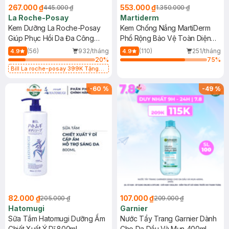
267.000 ₫
553.000 ₫
445.000 ₫
1.350.000 ₫
La Roche-Posay
Martiderm
Kem Dưỡng La Roche-Posay
Kem Chống Nắng MartiDerm
Giúp Phục Hồi Da Đa Công
Phổ Rộng Bảo Vệ Toàn Diện
Dụng 40ml
40ml
(56)
932/tháng
(110)
251/tháng
4.9
4.9
20
%
75
%
Bill La roche-posay 399K Tặng
Gel rửa mặt da dầu nhạy cảm 50ml
(SL có hạn)
-
60
%
-
49
%
82.000 ₫
107.000 ₫
205.000 ₫
209.000 ₫
Hatomugi
Garnier
Sữa Tắm Hatomugi Dưỡng Ẩm
Nước Tẩy Trang Garnier Dành
Chiết Xuất Ý Dĩ 800ml
Cho Da Dầu Và Mụn 400ml