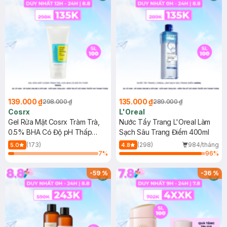
139.000 ₫
135.000 ₫
298.000 ₫
289.000 ₫
Cosrx
L'Oreal
Gel Rửa Mặt Cosrx Tràm Trà,
Nước Tẩy Trang L'Oreal Làm
0.5% BHA Có Độ pH Thấp
Sạch Sâu Trang Điểm 400ml
150ml
(173)
(298)
984/tháng
5.0
4.8
7
%
96
%
-
59
%
-
36
%