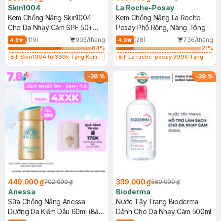
Skin1004
La Roche-Posay
Kem Chống Nắng Skin1004
Kem Chống Nắng La Roche-
Cho Da Nhạy Cảm SPF 50+
Posay Phổ Rộng, Nâng Tông
50ml
Kiềm Dầu 50ml
(119)
905/tháng
(28)
736/tháng
4.8
4.9
64
%
21
%
Bill Skin1004 từ 399k Tặng Kem
Bill La roche-posay 399K Tặng
Chống Nắng Cho Da Nhạy Cảm
Gel rửa mặt da dầu nhạy cảm 50ml
SPF 50+ 20ml (SL Có Hạn)
(SL có hạn)
-
36
%
-
39
%
449.000 ₫
339.000 ₫
702.000 ₫
560.000 ₫
Anessa
Bioderma
Sữa Chống Nắng Anessa
Nước Tẩy Trang Bioderma
Dưỡng Da Kiềm Dầu 60ml (Bản
Dành Cho Da Nhạy Cảm 500ml