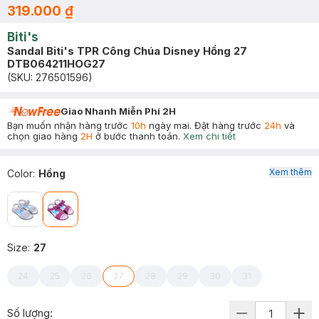
319.000 ₫
Biti's
Sandal Biti's TPR Công Chúa Disney Hồng 27
DTB064211HOG27
(SKU:
276501596
)
Giao Nhanh Miễn Phí 2H
Bạn muốn nhận hàng trước
10h
ngày mai. Đặt hàng trước
24h
và
chọn giao hàng
2H
ở bước thanh toán.
Xem chi tiết
Xem thêm
Color
:
Hồng
Size
:
27
24
25
26
27
28
29
30
31
Số lượng: