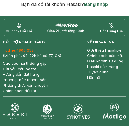
Bạn đã có tài khoản Hasaki?
Đăng nhập
return
nowfree
price
HỖ TRỢ KHÁCH HÀNG
VỀ HASAKI.VN
Hotline:
1800 6324
Giới thiệu Hasaki.vn
(Miễn phí , 08-22h kể cả T7, CN)
Chính sách bảo mật
Điều khoản sử dụng
Các câu hỏi thường gặp
Hasaki cẩm nang
Gửi yêu cầu hỗ trợ
Tuyển dụng
Hướng dẫn đặt hàng
Liên hệ
Phương thức thanh toán
Phương thức vận chuyển
Chính sách đổi trả
Synctives
Clinic
Dermahair
Mastige