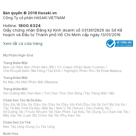
Bản quyền © 2016 Hasaki.vn
Công Ty cổ phần HASAKI VIETNAM
Hotline:
1800 6324
Giấy chứng nhận Đăng ký Kinh doanh số 0313612829 do Sở Kế
hoạch và Đầu tư Thành phố Hồ Chí Minh cấp ngày 13/01/2016
Xem tất cả cửa hàng
Mỹ Phẩm High-End
Trang Điểm Mặt
Kem Lót
/
Kem Nền
/
Phấn Nền
/
BB / CC Cream
/
Phấn Nước Cushion
/
Che Khuyết Điểm
/
Má Hồng
/
Tạo Khối / Highlight
/
Phấn Phủ
/
Xịt Khoá Makeup
Trang Điểm Mắt
Kẻ Mày
/
Kẻ Mắt
/
Phấn Mắt
/
Mascara
Trang Điểm Môi
Son Dưỡng Môi
/
Son Kem / Tint
/
Son Thỏi
/
Son Bóng
/
Tẩy Trang Mắt / Môi
Chăm Sóc Tóc Và Da Đầu
Dầu Gội Và Dầu Xả
/
Dầu Gội
/
Dầu Xả
/
Dầu Gội Khô
/
Dầu Gội Xả 2in1
/
Bộ Gội Xả
/
Tẩy Tế Bào Chết Da Đầu
/
Mặt Nạ / Kem Ủ Tóc
/
Serum / Dầu Dưỡng Tóc
/
Xịt Dưỡng Tóc
/
Thuốc Nhuộm Tóc
/
Sản Phẩm Tạo Kiểu Tóc
/
Dụng Cụ Chăm Sóc Tóc
/
Máy Sấy Tóc
/
Lược
/
Bộ Chăm Sóc Tóc
/
Phụ Kiện Tóc
Chăm Sóc Cơ Thể
Kem Tẩy Lông
/
Dụng Cụ Tẩy Lông
Nước Hoa