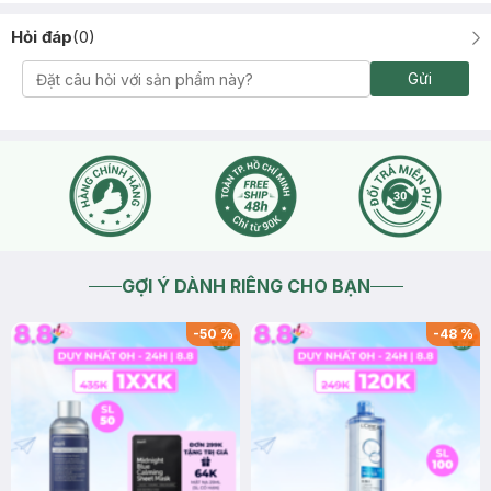
Hỏi đáp
(
0
)
Gửi
GỢI Ý DÀNH RIÊNG CHO BẠN
-
50
%
-
48
%