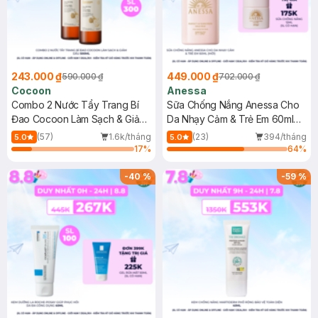
243.000 ₫
449.000 ₫
590.000 ₫
702.000 ₫
Cocoon
Anessa
Combo 2 Nước Tẩy Trang Bí
Sữa Chống Nắng Anessa Cho
Đao Cocoon Làm Sạch & Giảm
Da Nhạy Cảm & Trẻ Em 60ml
Dầu 500ml
(Mới)
(57)
1.6k/tháng
(23)
394/tháng
5.0
5.0
17
%
64
%
-
40
%
-
59
%