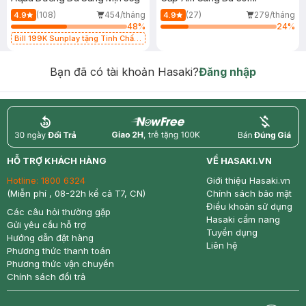
(108)
454/tháng
(27)
279/tháng
4.9
4.9
48
%
24
%
Bill 199K Sunplay tặng Tinh Chất
Chống Nắng 7g trị giá 30K (SL có
hạn)
Bạn đã có tài khoản Hasaki?
Đăng nhập
return
nowfree
price
HỖ TRỢ KHÁCH HÀNG
VỀ HASAKI.VN
Hotline:
1800 6324
Giới thiệu Hasaki.vn
(Miễn phí , 08-22h kể cả T7, CN)
Chính sách bảo mật
Điều khoản sử dụng
Các câu hỏi thường gặp
Hasaki cẩm nang
Gửi yêu cầu hỗ trợ
Tuyển dụng
Hướng dẫn đặt hàng
Liên hệ
Phương thức thanh toán
Phương thức vận chuyển
Chính sách đổi trả