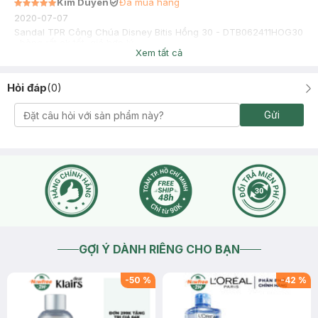
Kim Duyên
Đã mua hàng
2020-07-07
Sandal TPR Công Chúa Disney Bitis Hồng 30 - DTB062411HOG30
, hàng rất ok tốt, giá hợp lý
Xem tất cả
Hỏi đáp
(
0
)
Gửi
GỢI Ý DÀNH RIÊNG CHO BẠN
-
50
%
-
42
%