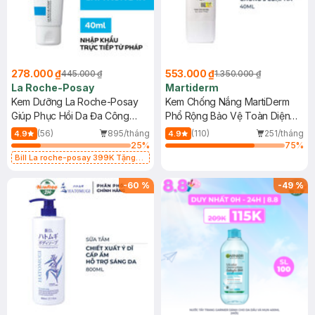
278.000 ₫
553.000 ₫
445.000 ₫
1.350.000 ₫
La Roche-Posay
Martiderm
Kem Dưỡng La Roche-Posay
Kem Chống Nắng MartiDerm
Giúp Phục Hồi Da Đa Công
Phổ Rộng Bảo Vệ Toàn Diện
Dụng 40ml
40ml
(56)
895/tháng
(110)
251/tháng
4.9
4.9
25
%
75
%
Bill La roche-posay 399K Tặng
Gel rửa mặt da dầu nhạy cảm 50ml
(SL có hạn)
-
60
%
-
49
%