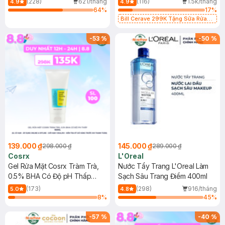
(228)
621/tháng
(116)
1.5k/tháng
4.9
4.9
64
%
17
%
Bill Cerave 299K Tặng Sữa Rửa
Mặt Cerave 30ml (SL có hạn)
-
53
%
-
50
%
139.000 ₫
145.000 ₫
298.000 ₫
289.000 ₫
Cosrx
L'Oreal
Gel Rửa Mặt Cosrx Tràm Trà,
Nước Tẩy Trang L'Oreal Làm
0.5% BHA Có Độ pH Thấp
Sạch Sâu Trang Điểm 400ml
150ml
(173)
(298)
916/tháng
5.0
4.8
8
%
45
%
-
57
%
-
40
%