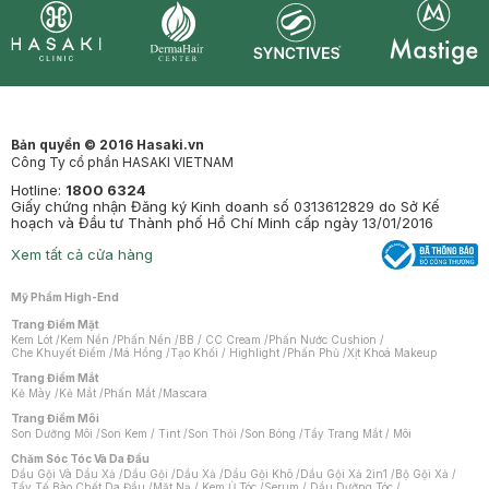
Synctives
Clinic
Dermahair
Mastige
Bản quyền © 2016 Hasaki.vn
Công Ty cổ phần HASAKI VIETNAM
Hotline:
1800 6324
Giấy chứng nhận Đăng ký Kinh doanh số 0313612829 do Sở Kế
hoạch và Đầu tư Thành phố Hồ Chí Minh cấp ngày 13/01/2016
Xem tất cả cửa hàng
Mỹ Phẩm High-End
Trang Điểm Mặt
Kem Lót
/
Kem Nền
/
Phấn Nền
/
BB / CC Cream
/
Phấn Nước Cushion
/
Che Khuyết Điểm
/
Má Hồng
/
Tạo Khối / Highlight
/
Phấn Phủ
/
Xịt Khoá Makeup
Trang Điểm Mắt
Kẻ Mày
/
Kẻ Mắt
/
Phấn Mắt
/
Mascara
Trang Điểm Môi
Son Dưỡng Môi
/
Son Kem / Tint
/
Son Thỏi
/
Son Bóng
/
Tẩy Trang Mắt / Môi
Chăm Sóc Tóc Và Da Đầu
Dầu Gội Và Dầu Xả
/
Dầu Gội
/
Dầu Xả
/
Dầu Gội Khô
/
Dầu Gội Xả 2in1
/
Bộ Gội Xả
/
Tẩy Tế Bào Chết Da Đầu
/
Mặt Nạ / Kem Ủ Tóc
/
Serum / Dầu Dưỡng Tóc
/