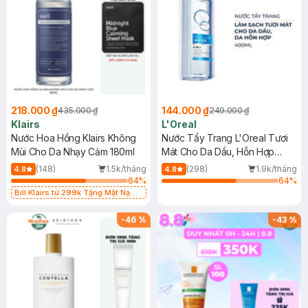
218.000 ₫
144.000 ₫
435.000 ₫
249.000 ₫
Klairs
L'Oreal
Nước Hoa Hồng Klairs Không
Nước Tẩy Trang L'Oreal Tươi
Mùi Cho Da Nhạy Cảm 180ml
Mát Cho Da Dầu, Hỗn Hợp
400ml
(148)
1.5k/tháng
(298)
1.9k/tháng
4.8
4.8
64
%
64
%
Bill Klairs từ 299k Tặng Mặt Nạ
Làm Dịu Da & Kiểm Soát Dầu Nhờn
25ml (SL Có Hạn)
-
46
%
-
43
%