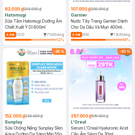
82.000 ₫
107.000 ₫
205.000 ₫
209.000 ₫
Hatomugi
Garnier
Sữa Tắm Hatomugi Dưỡng Ẩm
Nước Tẩy Trang Garnier Dành
Chiết Xuất Ý Dĩ 800ml
Cho Da Dầu Và Mụn 400ml
(Mới)
(123)
714/tháng
(69)
1.1k/tháng
4.9
4.9
52
%
68
%
-
35
%
-
43
%
152.000 ₫
297.000 ₫
234.000 ₫
519.000 ₫
Sunplay
L'Oreal
Sữa Chống Nắng Sunplay Skin
Serum L'Oreal Hyaluronic Acid
Aqua Dưỡng Da Sáng Mịn 55g
Cấp Ẩm Sáng Da 30ml