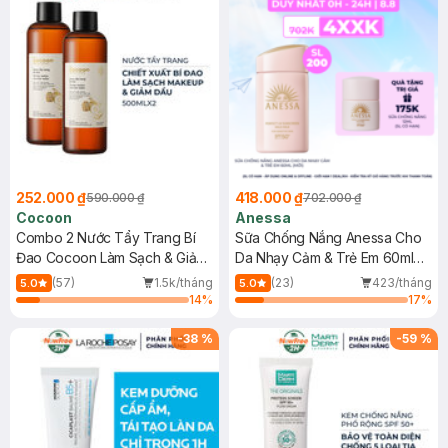
252.000 ₫
418.000 ₫
590.000 ₫
702.000 ₫
Cocoon
Anessa
Combo 2 Nước Tẩy Trang Bí
Sữa Chống Nắng Anessa Cho
Đao Cocoon Làm Sạch & Giảm
Da Nhạy Cảm & Trẻ Em 60ml
Dầu 500ml
(Mới)
(57)
1.5k/tháng
(23)
423/tháng
5.0
5.0
14
%
17
%
-
38
%
-
59
%