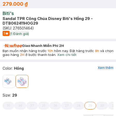
279.000 ₫
Biti's
Sandal TPR Công Chúa Disney Biti's Hồng 29 -
DTB062411HOG29
(SKU:
276501464
)
5
(
1
Đánh giá)
Start Icon
Giao Nhanh Miễn Phí 2H
Bạn muốn nhận hàng trước
10h
hôm nay. Đặt hàng trước
8h
và chọn
giao hàng
2H
ở bước thanh toán.
Xem chi tiết
Xem thêm
Color
:
Hồng
Size
:
29
35
36
37
25
26
27
28
29
30
31