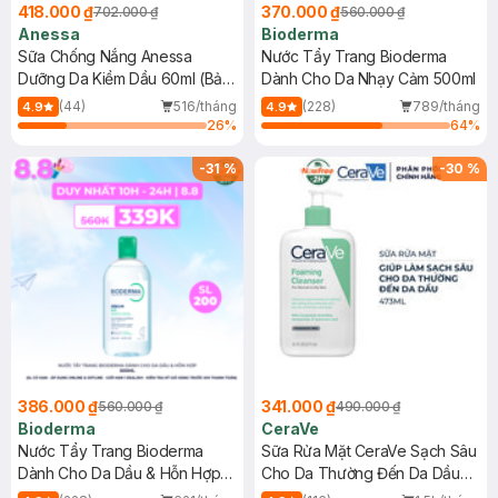
418.000 ₫
370.000 ₫
702.000 ₫
560.000 ₫
Anessa
Bioderma
Sữa Chống Nắng Anessa
Nước Tẩy Trang Bioderma
Dưỡng Da Kiềm Dầu 60ml (Bản
Dành Cho Da Nhạy Cảm 500ml
Mới)
(44)
516/tháng
(228)
789/tháng
4.9
4.9
26
%
64
%
-
31
%
-
30
%
386.000 ₫
341.000 ₫
560.000 ₫
490.000 ₫
Bioderma
CeraVe
Nước Tẩy Trang Bioderma
Sữa Rửa Mặt CeraVe Sạch Sâu
Dành Cho Da Dầu & Hỗn Hợp
Cho Da Thường Đến Da Dầu
500ml
473ml