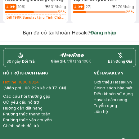
(108)
531/tháng
(27)
279/tháng
4.9
4.9
55
%
25
%
Bill 199K Sunplay tặng Tinh Chất
Chống Nắng 7g trị giá 30K (SL có
hạn)
Bạn đã có tài khoản Hasaki?
Đăng nhập
return
nowfree
price
HỖ TRỢ KHÁCH HÀNG
VỀ HASAKI.VN
Hotline:
1800 6324
Giới thiệu Hasaki.vn
(Miễn phí , 08-22h kể cả T7, CN)
Chính sách bảo mật
Điều khoản sử dụng
Các câu hỏi thường gặp
Hasaki cẩm nang
Gửi yêu cầu hỗ trợ
Tuyển dụng
Hướng dẫn đặt hàng
Liên hệ
Phương thức thanh toán
Phương thức vận chuyển
Chính sách đổi trả