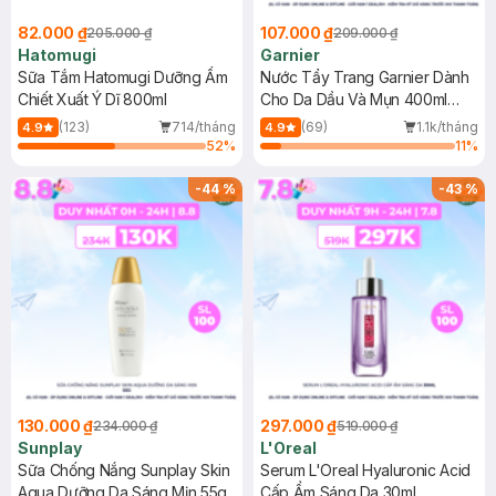
82.000 ₫
107.000 ₫
205.000 ₫
209.000 ₫
Hatomugi
Garnier
Sữa Tắm Hatomugi Dưỡng Ẩm
Nước Tẩy Trang Garnier Dành
Chiết Xuất Ý Dĩ 800ml
Cho Da Dầu Và Mụn 400ml
(Mới)
(123)
714/tháng
(69)
1.1k/tháng
4.9
4.9
52
%
11
%
-
44
%
-
43
%
130.000 ₫
297.000 ₫
234.000 ₫
519.000 ₫
Sunplay
L'Oreal
Sữa Chống Nắng Sunplay Skin
Serum L'Oreal Hyaluronic Acid
Aqua Dưỡng Da Sáng Mịn 55g
Cấp Ẩm Sáng Da 30ml