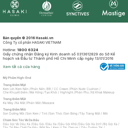
Synctives
Clinic
Dermahair
Mastige
Bản quyền © 2016 Hasaki.vn
Công Ty cổ phần HASAKI VIETNAM
Hotline:
1800 6324
Giấy chứng nhận Đăng ký Kinh doanh số 0313612829 do Sở Kế
hoạch và Đầu tư Thành phố Hồ Chí Minh cấp ngày 13/01/2016
Xem tất cả cửa hàng
Mỹ Phẩm High-End
Trang Điểm Mặt
Kem Lót
/
Kem Nền
/
Phấn Nền
/
BB / CC Cream
/
Phấn Nước Cushion
/
Che Khuyết Điểm
/
Má Hồng
/
Tạo Khối / Highlight
/
Phấn Phủ
/
Xịt Khoá Makeup
Trang Điểm Mắt
Kẻ Mày
/
Kẻ Mắt
/
Phấn Mắt
/
Mascara
Trang Điểm Môi
Son Dưỡng Môi
/
Son Kem / Tint
/
Son Thỏi
/
Son Bóng
/
Tẩy Trang Mắt / Môi
Chăm Sóc Tóc Và Da Đầu
Dầu Gội Và Dầu Xả
/
Dầu Gội
/
Dầu Xả
/
Dầu Gội Khô
/
Dầu Gội Xả 2in1
/
Bộ Gội Xả
/
Tẩy Tế Bào Chết Da Đầu
/
Mặt Nạ / Kem Ủ Tóc
/
Serum / Dầu Dưỡng Tóc
/