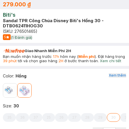
279.000 ₫
Biti's
Sandal TPR Công Chúa Disney Biti's Hồng 30 -
DTB062411HOG30
(SKU:
276501465
)
5
(
1
Đánh giá)
Start Icon
Giao Nhanh Miễn Phí 2H
Bạn muốn nhận hàng trước
17h
hôm nay (
Miễn phí
). Đặt hàng trong
39 phút
tới và chọn giao hàng
2H
ở bước thanh toán.
Xem chi tiết
Xem thêm
Color
:
Hồng
Size
:
30
35
36
37
25
26
27
28
29
30
31