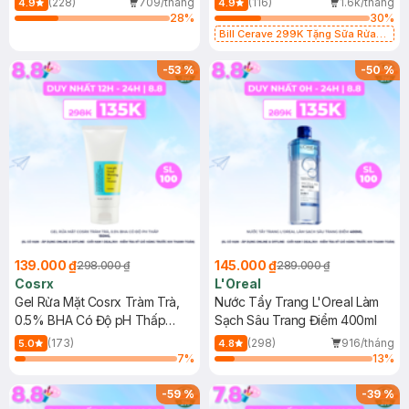
(228)
709/tháng
(116)
1.6k/tháng
4.9
4.9
28
%
30
%
Bill Cerave 299K Tặng Sữa Rửa
Mặt Cerave 30ml (SL có hạn)
-
53
%
-
50
%
139.000 ₫
145.000 ₫
298.000 ₫
289.000 ₫
Cosrx
L'Oreal
Gel Rửa Mặt Cosrx Tràm Trà,
Nước Tẩy Trang L'Oreal Làm
0.5% BHA Có Độ pH Thấp
Sạch Sâu Trang Điểm 400ml
150ml
(173)
(298)
916/tháng
5.0
4.8
7
%
13
%
-
59
%
-
39
%