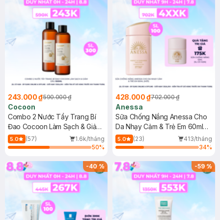
243.000 ₫
428.000 ₫
590.000 ₫
702.000 ₫
Cocoon
Anessa
Combo 2 Nước Tẩy Trang Bí
Sữa Chống Nắng Anessa Cho
Đao Cocoon Làm Sạch & Giảm
Da Nhạy Cảm & Trẻ Em 60ml
Dầu 500ml
(Mới)
(57)
1.6k/tháng
(23)
413/tháng
5.0
5.0
50
%
34
%
-
40
%
-
59
%