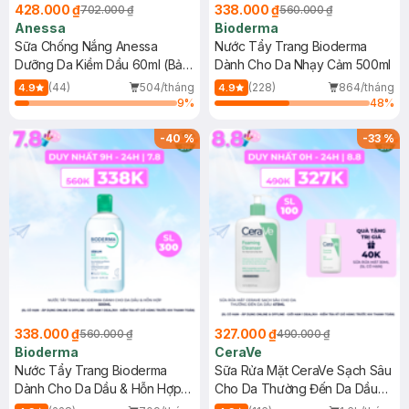
428.000 ₫
338.000 ₫
702.000 ₫
560.000 ₫
Anessa
Bioderma
Sữa Chống Nắng Anessa
Nước Tẩy Trang Bioderma
Dưỡng Da Kiềm Dầu 60ml (Bản
Dành Cho Da Nhạy Cảm 500ml
Mới)
(44)
504/tháng
(228)
864/tháng
4.9
4.9
9
%
48
%
-
40
%
-
33
%
338.000 ₫
327.000 ₫
560.000 ₫
490.000 ₫
Bioderma
CeraVe
Nước Tẩy Trang Bioderma
Sữa Rửa Mặt CeraVe Sạch Sâu
Dành Cho Da Dầu & Hỗn Hợp
Cho Da Thường Đến Da Dầu
500ml
473ml