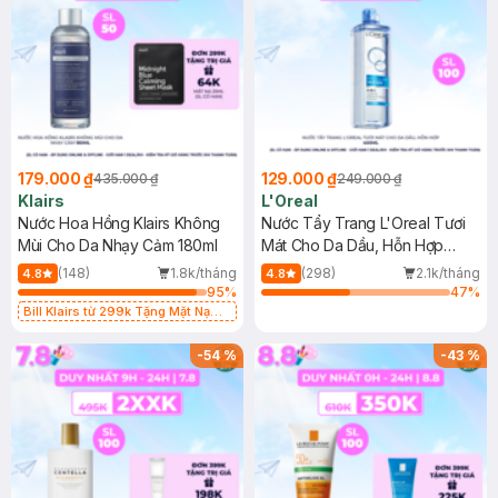
179.000 ₫
129.000 ₫
435.000 ₫
249.000 ₫
Klairs
L'Oreal
Nước Hoa Hồng Klairs Không
Nước Tẩy Trang L'Oreal Tươi
Mùi Cho Da Nhạy Cảm 180ml
Mát Cho Da Dầu, Hỗn Hợp
400ml
(148)
1.8k/tháng
(298)
2.1k/tháng
4.8
4.8
95
%
47
%
Bill Klairs từ 299k Tặng Mặt Nạ
Làm Dịu Da & Kiểm Soát Dầu Nhờn
25ml (SL Có Hạn)
-
54
%
-
43
%