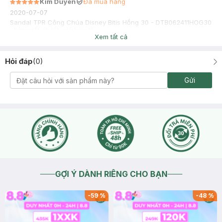
Kim Duyên
Đã mua hàng
2020-07-07
Sandal TPR Công Chúa Disney Bitis Hồng 30 - DTB062411HOG30
, hàng rất ok tốt, giá hợp lý
Xem tất cả
Hỏi đáp
(
0
)
Gửi
GỢI Ý DÀNH RIÊNG CHO BẠN
-
59
%
-
48
%