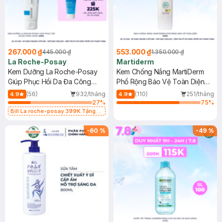
267.000 ₫
553.000 ₫
445.000 ₫
1.350.000 ₫
La Roche-Posay
Martiderm
Kem Dưỡng La Roche-Posay
Kem Chống Nắng MartiDerm
Giúp Phục Hồi Da Đa Công
Phổ Rộng Bảo Vệ Toàn Diện
Dụng 40ml
40ml
(56)
932/tháng
(110)
251/tháng
4.9
4.9
27
%
75
%
Bill La roche-posay 399K Tặng
Gel rửa mặt da dầu nhạy cảm 50ml
(SL có hạn)
-
60
%
-
49
%