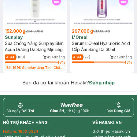
152.000 ₫
297.000 ₫
234.000 ₫
519.000 ₫
Sunplay
L'Oreal
Sữa Chống Nắng Sunplay Skin
Serum L'Oreal Hyaluronic Acid
Aqua Dưỡng Da Sáng Mịn 55g
Cấp Ẩm Sáng Da 30ml
(108)
454/tháng
(27)
279/tháng
4.9
4.9
48
%
43
%
Bill 199K Sunplay tặng Tinh Chất
Chống Nắng 7g trị giá 30K (SL có
hạn)
Bạn đã có tài khoản Hasaki?
Đăng nhập
return
nowfree
price
HỖ TRỢ KHÁCH HÀNG
VỀ HASAKI.VN
Hotline:
1800 6324
Giới thiệu Hasaki.vn