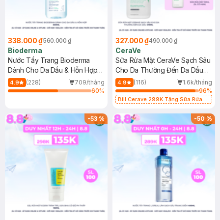
338.000 ₫
327.000 ₫
560.000 ₫
490.000 ₫
Bioderma
CeraVe
Nước Tẩy Trang Bioderma
Sữa Rửa Mặt CeraVe Sạch Sâu
Dành Cho Da Dầu & Hỗn Hợp
Cho Da Thường Đến Da Dầu
500ml
473ml
(228)
709/tháng
(116)
1.6k/tháng
4.9
4.9
60
%
96
%
Bill Cerave 299K Tặng Sữa Rửa
Mặt Cerave 30ml (SL có hạn)
-
53
%
-
50
%