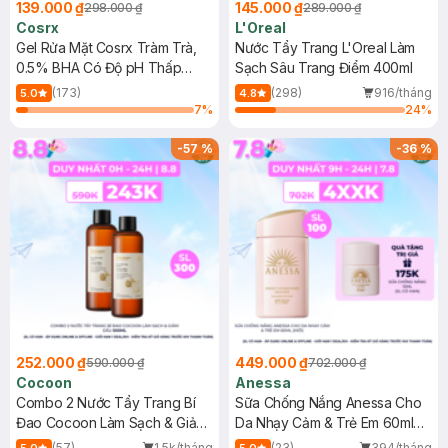
139.000 ₫
145.000 ₫
298.000 ₫
289.000 ₫
Cosrx
L'Oreal
Gel Rửa Mặt Cosrx Tràm Trà,
Nước Tẩy Trang L'Oreal Làm
0.5% BHA Có Độ pH Thấp
Sạch Sâu Trang Điểm 400ml
150ml
(173)
(298)
916/tháng
5.0
4.8
7
%
24
%
-
57
%
-
36
%
252.000 ₫
449.000 ₫
590.000 ₫
702.000 ₫
Cocoon
Anessa
Combo 2 Nước Tẩy Trang Bí
Sữa Chống Nắng Anessa Cho
Đao Cocoon Làm Sạch & Giảm
Da Nhạy Cảm & Trẻ Em 60ml
Dầu 500ml
(Mới)
(57)
1.5k/tháng
(23)
394/tháng