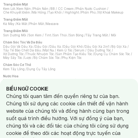
Trang Điểm Mặt
Kem Lót
/
Kem Nền
/
Phấn Nền
/
BB / CC Cream
/
Phấn Nước Cushion
/
Che Khuyết Điểm
/
Má Hồng
/
Tạo Khối / Highlight
/
Phấn Phủ
/
Xịt Khoá Makeup
Trang Điểm Mắt
Kẻ Mày
/
Kẻ Mắt
/
Phấn Mắt
/
Mascara
Trang Điểm Môi
Son Dưỡng Môi
/
Son Kem / Tint
/
Son Thỏi
/
Son Bóng
/
Tẩy Trang Mắt / Môi
Chăm Sóc Tóc Và Da Đầu
Dầu Gội Và Dầu Xả
/
Dầu Gội
/
Dầu Xả
/
Dầu Gội Khô
/
Dầu Gội Xả 2in1
/
Bộ Gội Xả
/
Tẩy Tế Bào Chết Da Đầu
/
Mặt Nạ / Kem Ủ Tóc
/
Serum / Dầu Dưỡng Tóc
/
Xịt Dưỡng Tóc
/
Thuốc Nhuộm Tóc
/
Sản Phẩm Tạo Kiểu Tóc
/
Dụng Cụ Chăm Sóc Tóc
/
Máy Sấy Tóc
/
Lược
/
Bộ Chăm Sóc Tóc
/
Phụ Kiện Tóc
Chăm Sóc Cơ Thể
Kem Tẩy Lông
/
Dụng Cụ Tẩy Lông
Nước Hoa
Nước Hoa Nữ
/
Nước Hoa Nam
/
Nước Hoa Cao Cấp
/
Xịt Thơm Toàn Thân
/
Nước Hoa Vùng Kín
Notice about cookies usage
BIỂU NGỮ COOKIE
Chăm Sóc Cá Nhân
Chúng tôi quan tâm đến quyền riêng tư của bạn.
Chống Muỗi
/
Khẩu Trang
/
Máy Massage
/
Mặt Nạ Xông Hơi
/
Nước Rửa Tay
/
Sản Phẩm Chăm Sóc Khác
/
Bàn Chải Đánh Răng
/
Bàn Chải Điện
/
Chúng tôi sử dụng các cookie cần thiết để vận hành
Hỗ Trợ Trắng Răng
/
Kem Đánh Răng
/
Máy Tăm Nước
/
Nước Súc Miệng
/
Tăm / Chỉ Nha Khoa
/
Xịt Thơm Miệng
/
Dung Dịch Vệ Sinh
/
Dưỡng Vùng Kín
/
website của chúng tôi và đồng hành cùng bạn trong
Khăn Ướt Vệ Sinh Vùng Kín
/
Băng Vệ Sinh
/
Tampon
/
Bọt Cạo Râu
/
Dao Cạo Râu
/
Máy Cạo Râu
suốt quá trình điều hướng. Với sự đồng ý của bạn,
Vấn Đề Về Da
chúng tôi và các đối tác của chúng tôi cũng sử dụng
Da Dầu / Lỗ Chân Lông To
/
Da Khô / Mất Nước
/
Da Lão Hóa
/
Da Mụn
/
Da Nhạy Cảm / Kích Ứng
/
Da Xỉn Màu
/
Thâm / Nám / Tàn Nhang
/
cookie để theo dõi các hoạt động trực tuyến của
Quầng Thâm & Bọng Mắt
/
Sẹo
/
Viêm Da Cơ Địa