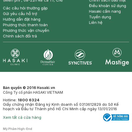
(Miễn phí , 08-22h kể cả T7, CN)
Chính sách bảo mật
Điều khoản sử dụng
Các câu hỏi thường gặp
Hasaki cẩm nang
Gửi yêu cầu hỗ trợ
Tuyển dụng
Hướng dẫn đặt hàng
Liên hệ
Phương thức thanh toán
Phương thức vận chuyển
Chính sách đổi trả
Synctives
Clinic
Dermahair
Mastige
Bản quyền © 2016 Hasaki.vn
Công Ty cổ phần HASAKI VIETNAM
Hotline:
1800 6324
Giấy chứng nhận Đăng ký Kinh doanh số 0313612829 do Sở Kế
hoạch và Đầu tư Thành phố Hồ Chí Minh cấp ngày 13/01/2016
Xem tất cả cửa hàng
Mỹ Phẩm High-End