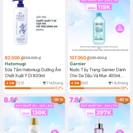
82.000 ₫
107.000 ₫
205.000 ₫
209.000 ₫
Hatomugi
Garnier
Sữa Tắm Hatomugi Dưỡng Ẩm
Nước Tẩy Trang Garnier Dành
Chiết Xuất Ý Dĩ 800ml
Cho Da Dầu Và Mụn 400ml
(Mới)
(123)
714/tháng
(69)
1.1k/tháng
4.9
4.9
52
%
28
%
-
35
%
-
43
%