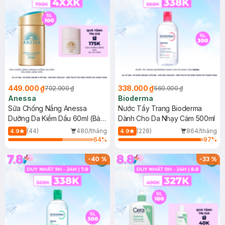
449.000 ₫
338.000 ₫
702.000 ₫
560.000 ₫
Anessa
Bioderma
Sữa Chống Nắng Anessa
Nước Tẩy Trang Bioderma
Dưỡng Da Kiềm Dầu 60ml (Bản
Dành Cho Da Nhạy Cảm 500ml
Mới)
(44)
480/tháng
(228)
864/tháng
4.9
4.9
64
%
97
%
-
40
%
-
33
%