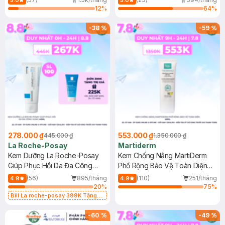
5.0
5.0
12
%
64
%
-
38
%
-
59
%
278.000 ₫
553.000 ₫
445.000 ₫
1.350.000 ₫
La Roche-Posay
Martiderm
Kem Dưỡng La Roche-Posay
Kem Chống Nắng MartiDerm
Giúp Phục Hồi Da Đa Công
Phổ Rộng Bảo Vệ Toàn Diện
Dụng 40ml
40ml
(56)
895/tháng
(110)
251/tháng
4.9
4.9
20
%
75
%
Bill La roche-posay 399K Tặng
Gel rửa mặt da dầu nhạy cảm 50ml
(SL có hạn)
-
60
%
-
49
%