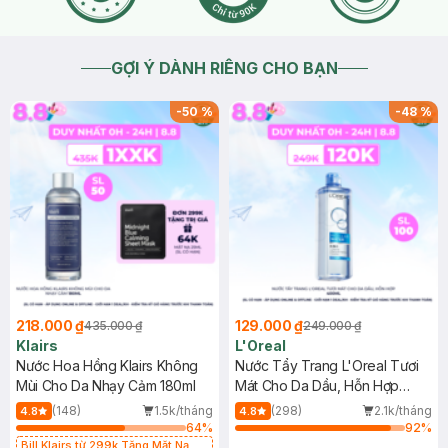
GỢI Ý DÀNH RIÊNG CHO BẠN
-
50
%
-
48
%
218.000 ₫
129.000 ₫
435.000 ₫
249.000 ₫
Klairs
L'Oreal
Nước Hoa Hồng Klairs Không
Nước Tẩy Trang L'Oreal Tươi
Mùi Cho Da Nhạy Cảm 180ml
Mát Cho Da Dầu, Hỗn Hợp
400ml
(148)
1.5k/tháng
(298)
2.1k/tháng
4.8
4.8
64
%
92
%
Bill Klairs từ 299k Tặng Mặt Nạ