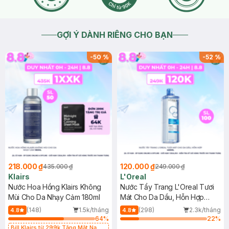
GỢI Ý DÀNH RIÊNG CHO BẠN
-
50
%
-
52
%
218.000 ₫
120.000 ₫
435.000 ₫
249.000 ₫
Klairs
L'Oreal
Nước Hoa Hồng Klairs Không
Nước Tẩy Trang L'Oreal Tươi
Mùi Cho Da Nhạy Cảm 180ml
Mát Cho Da Dầu, Hỗn Hợp
400ml
(148)
1.5k/tháng
(298)
2.3k/tháng
4.8
4.8
64
%
22
%
Bill Klairs từ 299k Tặng Mặt Nạ