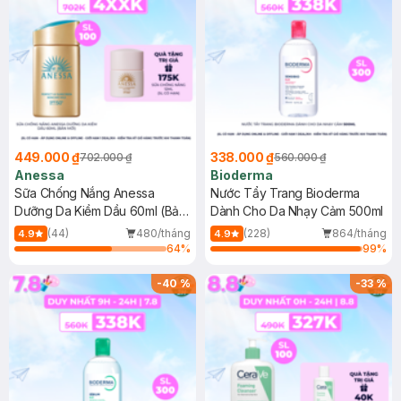
449.000 ₫
338.000 ₫
702.000 ₫
560.000 ₫
Anessa
Bioderma
Sữa Chống Nắng Anessa
Nước Tẩy Trang Bioderma
Dưỡng Da Kiềm Dầu 60ml (Bản
Dành Cho Da Nhạy Cảm 500ml
Mới)
(44)
480/tháng
(228)
864/tháng
4.9
4.9
64
%
99
%
-
40
%
-
33
%