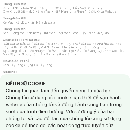
Trang Điểm Mặt
Kem Lót
/
Kem Nền
/
Phấn Nền
/
BB / CC Cream
/
Phấn Nước Cushion
/
Che Khuyết Điểm
/
Má Hồng
/
Tạo Khối / Highlight
/
Phấn Phủ
/
Xịt Khoá Makeup
Trang Điểm Mắt
Kẻ Mày
/
Kẻ Mắt
/
Phấn Mắt
/
Mascara
Trang Điểm Môi
Son Dưỡng Môi
/
Son Kem / Tint
/
Son Thỏi
/
Son Bóng
/
Tẩy Trang Mắt / Môi
Chăm Sóc Tóc Và Da Đầu
Dầu Gội Và Dầu Xả
/
Dầu Gội
/
Dầu Xả
/
Dầu Gội Khô
/
Dầu Gội Xả 2in1
/
Bộ Gội Xả
/
Tẩy Tế Bào Chết Da Đầu
/
Mặt Nạ / Kem Ủ Tóc
/
Serum / Dầu Dưỡng Tóc
/
Xịt Dưỡng Tóc
/
Thuốc Nhuộm Tóc
/
Sản Phẩm Tạo Kiểu Tóc
/
Dụng Cụ Chăm Sóc Tóc
/
Máy Sấy Tóc
/
Lược
/
Bộ Chăm Sóc Tóc
/
Phụ Kiện Tóc
Chăm Sóc Cơ Thể
Kem Tẩy Lông
/
Dụng Cụ Tẩy Lông
Nước Hoa
Nước Hoa Nữ
/
Nước Hoa Nam
/
Nước Hoa Cao Cấp
/
Xịt Thơm Toàn Thân
/
Nước Hoa Vùng Kín
Notice about cookies usage
BIỂU NGỮ COOKIE
Chăm Sóc Cá Nhân
Chúng tôi quan tâm đến quyền riêng tư của bạn.
Chống Muỗi
/
Khẩu Trang
/
Máy Massage
/
Mặt Nạ Xông Hơi
/
Nước Rửa Tay
/
Sản Phẩm Chăm Sóc Khác
/
Bàn Chải Đánh Răng
/
Bàn Chải Điện
/
Chúng tôi sử dụng các cookie cần thiết để vận hành
Hỗ Trợ Trắng Răng
/
Kem Đánh Răng
/
Máy Tăm Nước
/
Nước Súc Miệng
/
Tăm / Chỉ Nha Khoa
/
Xịt Thơm Miệng
/
Dung Dịch Vệ Sinh
/
Dưỡng Vùng Kín
/
website của chúng tôi và đồng hành cùng bạn trong
Khăn Ướt Vệ Sinh Vùng Kín
/
Băng Vệ Sinh
/
Tampon
/
Bọt Cạo Râu
/
Dao Cạo Râu
/
Máy Cạo Râu
suốt quá trình điều hướng. Với sự đồng ý của bạn,
Vấn Đề Về Da
chúng tôi và các đối tác của chúng tôi cũng sử dụng
Da Dầu / Lỗ Chân Lông To
/
Da Khô / Mất Nước
/
Da Lão Hóa
/
Da Mụn
/
Da Nhạy Cảm / Kích Ứng
/
Da Xỉn Màu
/
Thâm / Nám / Tàn Nhang
/
cookie để theo dõi các hoạt động trực tuyến của
Quầng Thâm & Bọng Mắt
/
Sẹo
/
Viêm Da Cơ Địa