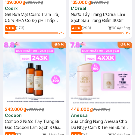
139.000 ₫
135.000 ₫
298.000 ₫
289.000 ₫
Cosrx
L'Oreal
Gel Rửa Mặt Cosrx Tràm Trà,
Nước Tẩy Trang L'Oreal Làm
0.5% BHA Có Độ pH Thấp
Sạch Sâu Trang Điểm 400ml
150ml
(173)
(298)
984/tháng
5.0
4.8
7
%
23
%
-
59
%
-
36
%
243.000 ₫
449.000 ₫
590.000 ₫
702.000 ₫
Cocoon
Anessa
Combo 2 Nước Tẩy Trang Bí
Sữa Chống Nắng Anessa Cho
Đao Cocoon Làm Sạch & Giảm
Da Nhạy Cảm & Trẻ Em 60ml
Dầu 500ml
(Mới)
(57)
1.6k/tháng
(23)
394/tháng