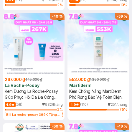
5.0
5.0
2
%
13
%
-
40
%
-
59
%
267.000 ₫
553.000 ₫
445.000 ₫
1.350.000 ₫
La Roche-Posay
Martiderm
Kem Dưỡng La Roche-Posay
Kem Chống Nắng MartiDerm
Giúp Phục Hồi Da Đa Công
Phổ Rộng Bảo Vệ Toàn Diện
Dụng 40ml
40ml
(56)
932/tháng
(110)
251/tháng
4.9
4.9
2
%
75
%
Bill La roche-posay 399K Tặng
Gel rửa mặt da dầu nhạy cảm 50ml
(SL có hạn)
-
60
%
-
49
%