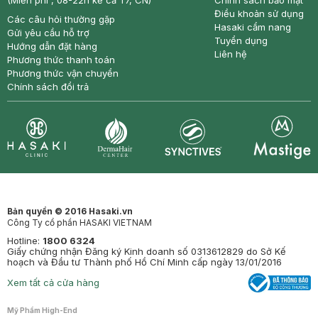
(Miễn phí , 08-22h kể cả T7, CN)
Chính sách bảo mật
Điều khoản sử dụng
Các câu hỏi thường gặp
Hasaki cẩm nang
Gửi yêu cầu hỗ trợ
Tuyển dụng
Hướng dẫn đặt hàng
Liên hệ
Phương thức thanh toán
Phương thức vận chuyển
Chính sách đổi trả
Synctives
Clinic
Dermahair
Mastige
Bản quyền © 2016 Hasaki.vn
Công Ty cổ phần HASAKI VIETNAM
Hotline:
1800 6324
Giấy chứng nhận Đăng ký Kinh doanh số 0313612829 do Sở Kế
hoạch và Đầu tư Thành phố Hồ Chí Minh cấp ngày 13/01/2016
Xem tất cả cửa hàng
Mỹ Phẩm High-End