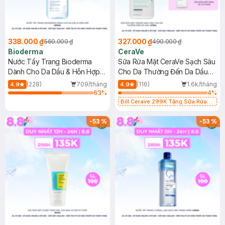
338.000 ₫
327.000 ₫
560.000 ₫
490.000 ₫
Bioderma
CeraVe
Nước Tẩy Trang Bioderma
Sữa Rửa Mặt CeraVe Sạch Sâu
Dành Cho Da Dầu & Hỗn Hợp
Cho Da Thường Đến Da Dầu
500ml
473ml
(228)
709/tháng
(116)
1.6k/tháng
4.9
4.9
63
%
4
%
Bill Cerave 299K Tặng Sữa Rửa
Mặt Cerave 30ml (SL có hạn)
-
53
%
-
53
%