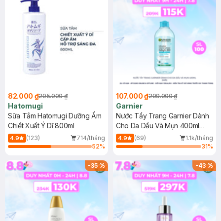
82.000 ₫
107.000 ₫
205.000 ₫
209.000 ₫
Hatomugi
Garnier
Sữa Tắm Hatomugi Dưỡng Ẩm
Nước Tẩy Trang Garnier Dành
Chiết Xuất Ý Dĩ 800ml
Cho Da Dầu Và Mụn 400ml
(Mới)
(123)
714/tháng
(69)
1.1k/tháng
4.9
4.9
52
%
31
%
-
35
%
-
43
%