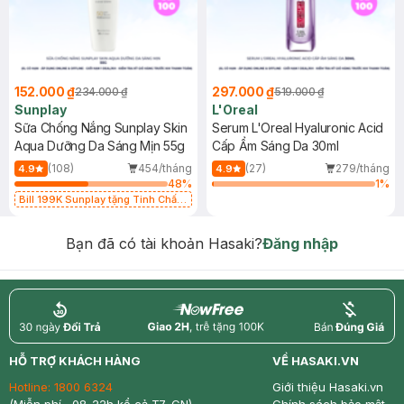
152.000 ₫
297.000 ₫
234.000 ₫
519.000 ₫
Sunplay
L'Oreal
Sữa Chống Nắng Sunplay Skin
Serum L'Oreal Hyaluronic Acid
Aqua Dưỡng Da Sáng Mịn 55g
Cấp Ẩm Sáng Da 30ml
(108)
454/tháng
(27)
279/tháng
4.9
4.9
48
%
1
%
Bill 199K Sunplay tặng Tinh Chất
Chống Nắng 7g trị giá 30K (SL có
hạn)
Bạn đã có tài khoản Hasaki?
Đăng nhập
return
nowfree
price
HỖ TRỢ KHÁCH HÀNG
VỀ HASAKI.VN
Hotline:
1800 6324
Giới thiệu Hasaki.vn