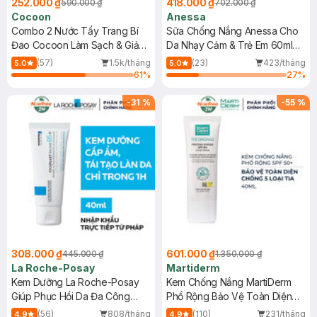
252.000 ₫
418.000 ₫
590.000 ₫
702.000 ₫
Cocoon
Anessa
Combo 2 Nước Tẩy Trang Bí
Sữa Chống Nắng Anessa Cho
Đao Cocoon Làm Sạch & Giảm
Da Nhạy Cảm & Trẻ Em 60ml
Dầu 500ml
(Mới)
(57)
1.5k/tháng
(23)
423/tháng
5.0
5.0
61
%
27
%
-
31
%
-
55
%
308.000 ₫
601.000 ₫
445.000 ₫
1.350.000 ₫
La Roche-Posay
Martiderm
Kem Dưỡng La Roche-Posay
Kem Chống Nắng MartiDerm
Giúp Phục Hồi Da Đa Công
Phổ Rộng Bảo Vệ Toàn Diện
Dụng 40ml
40ml
(56)
808/tháng
(110)
231/tháng
4.9
4.9