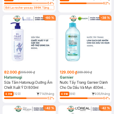
64
%
62
%
Bill La roche-posay 399K Tặng
Gel rửa mặt da dầu nhạy cảm 50ml
(SL có hạn)
-
60
%
-
38
%
82.000 ₫
129.000 ₫
205.000 ₫
209.000 ₫
Hatomugi
Garnier
Sữa Tắm Hatomugi Dưỡng Ẩm
Nước Tẩy Trang Garnier Dành
Chiết Xuất Ý Dĩ 800ml
Cho Da Dầu Và Mụn 400ml
(Mới)
(123)
714/tháng
(69)
935/tháng
4.9
4.9
52
%
64
%
-
42
%
-
42
%