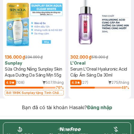
136.000 ₫
302.000 ₫
234.000 ₫
519.000 ₫
Sunplay
L'Oreal
Sữa Chống Nắng Sunplay Skin
Serum L'Oreal Hyaluronic Acid
Aqua Dưỡng Da Sáng Mịn 55g
Cấp Ẩm Sáng Da 30ml
(108)
507/tháng
(27)
275/tháng
4.9
4.9
76
%
48
%
Bill 199K Sunplay tặng Tinh Chất
Chống Nắng 7g trị giá 30K (SL có
hạn)
Bạn đã có tài khoản Hasaki?
Đăng nhập