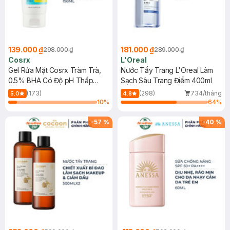
139.000 ₫
181.000 ₫
298.000 ₫
289.000 ₫
Cosrx
L'Oreal
Gel Rửa Mặt Cosrx Tràm Trà,
Nước Tẩy Trang L'Oreal Làm
0.5% BHA Có Độ pH Thấp
Sạch Sâu Trang Điểm 400ml
150ml
(173)
(298)
734/tháng
5.0
4.8
10
%
64
%
-
57
%
-
40
%