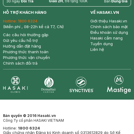
return
nowfree
price
HỖ TRỢ KHÁCH HÀNG
VỀ HASAKI.VN
Hotline:
1800 6324
Giới thiệu Hasaki.vn
(Miễn phí , 08-22h kể cả T7, CN)
Chính sách bảo mật
Điều khoản sử dụng
Các câu hỏi thường gặp
Hasaki cẩm nang
Gửi yêu cầu hỗ trợ
Tuyển dụng
Hướng dẫn đặt hàng
Liên hệ
Phương thức thanh toán
Phương thức vận chuyển
Chính sách đổi trả
Synctives
Clinic
Dermahair
Mastige
Bản quyền © 2016 Hasaki.vn
Công Ty cổ phần HASAKI VIETNAM
Hotline:
1800 6324
Giấy chứng nhận Đăng ký Kinh doanh số 0313612829 do Sở Kế