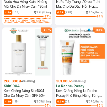
Nước Hoa Hồng Klairs Không
Nước Tẩy Trang L'Oreal Tươi
Mùi Cho Da Nhạy Cảm 180ml
Mát Cho Da Dầu, Hỗn Hợp
400ml
(148)
1.7k/tháng
(298)
2.0k/tháng
4.8
4.8
97
%
97
%
Bill Klairs từ 299k Tặng Mặt Nạ
Làm Dịu Da & Kiểm Soát Dầu Nhờn
25ml (SL Có Hạn)
-
46
%
-
38
%
266.000 ₫
381.000 ₫
495.000 ₫
610.000 ₫
Skin1004
La Roche-Posay
Kem Chống Nắng Skin1004
Kem Chống Nắng La Roche-
Cho Da Nhạy Cảm SPF 50+
Posay Phổ Rộng, Nâng Tông
50ml
Kiềm Dầu 50ml
(119)
905/tháng
(28)
676/tháng
4.8
4.9
64
%
86
%