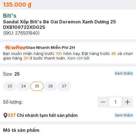
135.000 ₫
Biti's
Sandal Xốp Biti's Bé Gái Doremon Xanh Dương 25
DXB109722XDG25
(SKU:
276501940
)
Giao Nhanh Miễn Phí 2H
Bạn muốn nhận hàng trước
10h
hôm nay. Đặt hàng trước
8h
và chọn
giao hàng
2H
ở bước thanh toán.
Xem chi tiết
Xem thêm
Size
:
25
23
24
25
26
27
Số lượng:
337
Chi nhánh tạm hết sản phẩm
Xem thêm
Mô tả sản phẩm