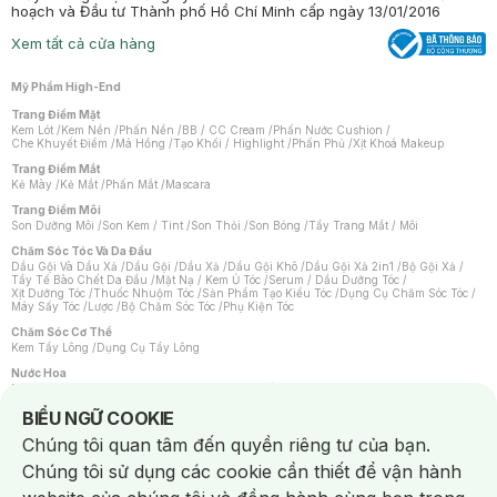
hoạch và Đầu tư Thành phố Hồ Chí Minh cấp ngày 13/01/2016
Xem tất cả cửa hàng
Mỹ Phẩm High-End
Trang Điểm Mặt
Kem Lót
/
Kem Nền
/
Phấn Nền
/
BB / CC Cream
/
Phấn Nước Cushion
/
Che Khuyết Điểm
/
Má Hồng
/
Tạo Khối / Highlight
/
Phấn Phủ
/
Xịt Khoá Makeup
Trang Điểm Mắt
Kẻ Mày
/
Kẻ Mắt
/
Phấn Mắt
/
Mascara
Trang Điểm Môi
Son Dưỡng Môi
/
Son Kem / Tint
/
Son Thỏi
/
Son Bóng
/
Tẩy Trang Mắt / Môi
Chăm Sóc Tóc Và Da Đầu
Dầu Gội Và Dầu Xả
/
Dầu Gội
/
Dầu Xả
/
Dầu Gội Khô
/
Dầu Gội Xả 2in1
/
Bộ Gội Xả
/
Tẩy Tế Bào Chết Da Đầu
/
Mặt Nạ / Kem Ủ Tóc
/
Serum / Dầu Dưỡng Tóc
/
Xịt Dưỡng Tóc
/
Thuốc Nhuộm Tóc
/
Sản Phẩm Tạo Kiểu Tóc
/
Dụng Cụ Chăm Sóc Tóc
/
Máy Sấy Tóc
/
Lược
/
Bộ Chăm Sóc Tóc
/
Phụ Kiện Tóc
Chăm Sóc Cơ Thể
Kem Tẩy Lông
/
Dụng Cụ Tẩy Lông
Nước Hoa
Nước Hoa Nữ
/
Nước Hoa Nam
/
Nước Hoa Cao Cấp
/
Xịt Thơm Toàn Thân
/
Nước Hoa Vùng Kín
Notice about cookies usage
BIỂU NGỮ COOKIE
Chăm Sóc Cá Nhân
Chúng tôi quan tâm đến quyền riêng tư của bạn.
Chống Muỗi
/
Khẩu Trang
/
Máy Massage
/
Mặt Nạ Xông Hơi
/
Nước Rửa Tay
/
Sản Phẩm Chăm Sóc Khác
/
Bàn Chải Đánh Răng
/
Bàn Chải Điện
/
Chúng tôi sử dụng các cookie cần thiết để vận hành
Hỗ Trợ Trắng Răng
/
Kem Đánh Răng
/
Máy Tăm Nước
/
Nước Súc Miệng
/
Tăm / Chỉ Nha Khoa
/
Xịt Thơm Miệng
/
Dung Dịch Vệ Sinh
/
Dưỡng Vùng Kín
/
Khăn Ướt Vệ Sinh Vùng Kín
/
Băng Vệ Sinh
/
Tampon
/
Bọt Cạo Râu
/
Dao Cạo Râu
/