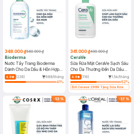
348.000 ₫
341.000 ₫
560.000 ₫
490.000 ₫
Bioderma
CeraVe
Nước Tẩy Trang Bioderma
Sữa Rửa Mặt CeraVe Sạch Sâu
Dành Cho Da Dầu & Hỗn Hợp
Cho Da Thường Đến Da Dầu
500ml
473ml
(228)
688/tháng
(116)
1.5k/tháng
4.9
4.9
41
%
52
%
Bill Cerave 299K Tặng Sữa Rửa
Mặt Cerave 30ml (SL có hạn)
-
53
%
-
37
%