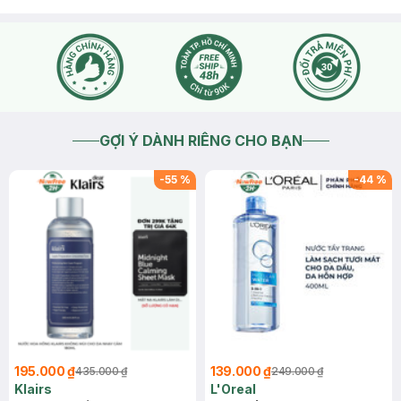
GỢI Ý DÀNH RIÊNG CHO BẠN
-
55
%
-
44
%
195.000 ₫
139.000 ₫
435.000 ₫
249.000 ₫
Klairs
L'Oreal