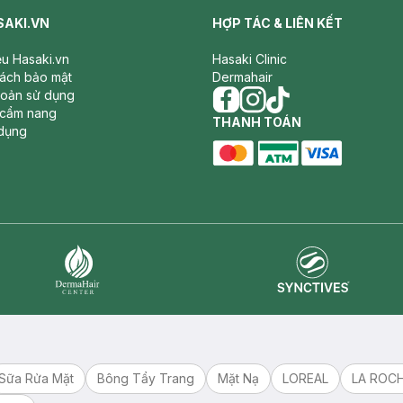
SAKI.VN
HỢP TÁC & LIÊN KẾT
iệu Hasaki.vn
Hasaki Clinic
sách bảo mật
Dermahair
hoản sử dụng
 cẩm nang
facebook
THANH TOÁN
instagram
tiktok
dụng
master card
ATM card
visa card
Synctives
Dermahair
Sữa Rửa Mặt
Bông Tẩy Trang
Mặt Nạ
LOREAL
LA ROC