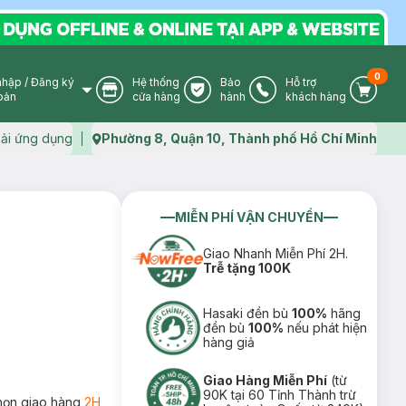
0
nhập
/
Đăng ký
Hệ thống
Bảo
Hỗ trợ
User Icon
Store Icon
Warranty Icon
Phone Icon
Cart I
oản
cửa hàng
hành
khách hàng
ải ứng dụng
Phường 8, Quận 10, Thành phố Hồ Chí Minh
Map icon
MIỄN PHÍ VẬN CHUYỂN
Giao Nhanh Miễn Phí 2H.
Trễ tặng 100K
Hasaki đền bù
100%
hãng
đền bù
100%
nếu phát hiện
hàng giả
Giao Hàng Miễn Phí
(từ
90K tại 60 Tỉnh Thành trừ
họn giao hàng
2H