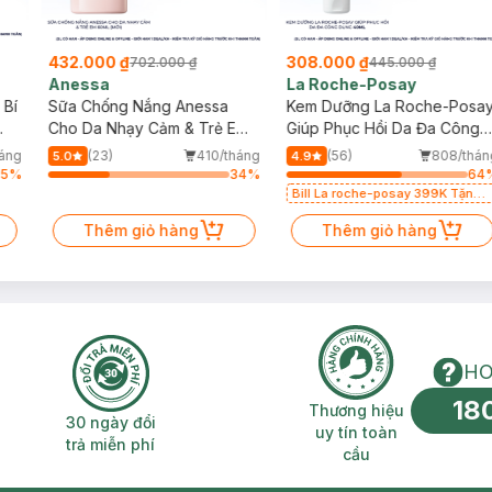
432.000 ₫
308.000 ₫
702.000 ₫
445.000 ₫
Anessa
La Roche-Posay
 Bí
Sữa Chống Nắng Anessa
Kem Dưỡng La Roche-Posa
Cho Da Nhạy Cảm & Trẻ Em
Giúp Phục Hồi Da Đa Công
60ml (Mới)
Dụng 40ml
háng
(23)
410/tháng
(56)
808/thán
5.0
4.9
75
%
34
%
64
Bill La roche-posay 399K Tặng
Gel rửa mặt da dầu nhạy cảm
Thêm giỏ hàng
50ml (SL có hạn)
Thêm giỏ hàng
HO
18
n phí 2H
30 ngày đổi trả miễn phí
Thương hiệu uy 
Thương hiệu
30 ngày đổi
uy tín toàn
trả miễn phí
cầu