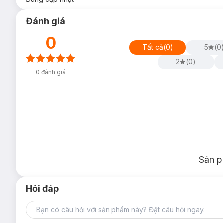
Đánh giá
0
Tất cả
(
0
)
5
(
0
2
(
0
)
0
đánh giá
Sản p
Hỏi đáp