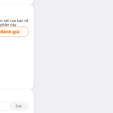
ận xét của bạn về
 phẩm này
 đánh giá
Gửi