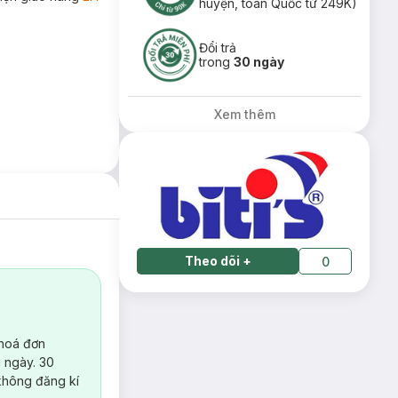
huyện, toàn Quốc từ 249K)
Đổi trả
trong
30 ngày
Xem thêm
Theo dõi
+
0
 hoá đơn
 ngày. 30
không đăng kí