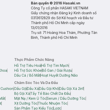
Bản quyền © 2016 Hasaki.vn
Công Ty cổ phần HASAKI VIETNAM
Giấy chứng nhận Đăng ký Kinh doanh số
0313612829 do Sở Kế hoạch và Đầu tư
Thành phố Hồ Chí Minh cấp ngày
13/01/2016
Trụ sở: 71 Hoàng Hoa Thám, Phường Tân
Bình, Thành phố Hồ Chí Minh
Thực Phẩm Chức Năng
Hỗ Trợ Tiêu Hoá
Hỗ Trợ Tim Mạch
Khoa
Hỗ Trợ Sức Khỏe
Bổ Gan / Giải Rượu
Dầu Cá / Bổ Mắt
Hoạt Huyết Dưỡng Não
Chăm Sóc Tóc Và Da Đầu
 Cushion
Dầu Gội
Dầu Xả
Dầu Gội Khô
Dầu Gội Xả 2in1
Bộ Gội Xả
Tẩy Tế Bào Chết Da Đầu
Mắt
Mặt Nạ / Kem Ủ Tóc
Serum / Dầu Dưỡng Tóc
t
Xịt Dưỡng Tóc
Thuốc Nhuộm Tóc
Sản Phẩm Tạo Kiểu Tóc
Lược