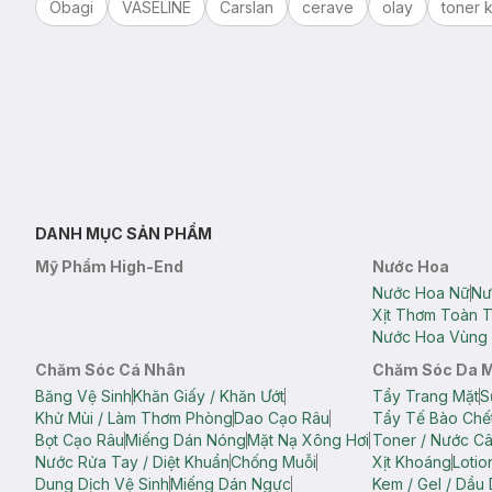
Obagi
VASELINE
Carslan
cerave
olay
toner k
DANH MỤC SẢN PHẨM
Mỹ Phẩm High-End
Nước Hoa
Nước Hoa Nữ
Nư
Xịt Thơm Toàn 
Nước Hoa Vùng 
Chăm Sóc Cá Nhân
Chăm Sóc Da 
Băng Vệ Sinh
Khăn Giấy / Khăn Ướt
Tẩy Trang Mặt
S
Khử Mùi / Làm Thơm Phòng
Dao Cạo Râu
Tẩy Tế Bào Chế
Bọt Cạo Râu
Miếng Dán Nóng
Mặt Nạ Xông Hơi
Toner / Nước C
Nước Rửa Tay / Diệt Khuẩn
Chống Muỗi
Xịt Khoáng
Lotio
Dung Dịch Vệ Sinh
Miếng Dán Ngực
Kem / Gel / Dầu