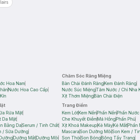
lairs
Chăm Sóc Răng Miệng
ớc Hoa Nam
Bàn Chải Đánh Răng
Kem Đánh Răng
Thân
Nước Hoa Cao Cấp
Nước Súc Miệng
Tăm Nước / Chỉ Nha 
Kín
Xịt Thơm Miệng
Bàn Chải Điện
Mặt
Trang Điểm
ữa Rửa Mặt
Kem Lót
Kem Nền
Phấn Nền
Phấn Nước
t Da Mặt
Che Khuyết Điểm
Má Hồng
Phấn Phủ
ân Bằng Da
Serum / Tinh Chất
Xịt Khoá Makeup
Kẻ Mày
Kẻ Mắt
Phấn 
n / Sữa Dưỡng
Mascara
Son Dưỡng Môi
Son Kem / Tin
 Dưỡng
Dưỡng Mắt
Dưỡng Môi
Son Thỏi
Son Bóng
Bông Tẩy Trang