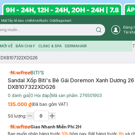
 Mặt
Tẩy tế bào chết
Ariel
Nước Giặt
Bagsmart
Đăng 
Search icon
Tài kh
T
MỚI VỀ
BÁN CHẠY
CLINIC & SPA
DERMAHAIR
26 DXB107322XDG26
BITI'S
Sandal Xốp Biti's Bé Gái Doremon Xanh Dương 26
DXB107322XDG26
0
đánh giá
|
0
Hỏi đáp
|
Mã sản phẩm:
276501903
135.000 ₫
(Đã bao gồm VAT)
Số lượng:
Giao Nhanh Miễn Phí 2H
Bạn muốn nhận hàng trước
10h
hôm nay. Đặt hàng trước
8h
và c