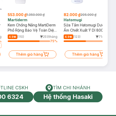
553.000 ₫
82.000 ₫
1.350.000 ₫
205.000 ₫
Martiderm
Hatomugi
y
Kem Chống Nắng MartiDerm
Sữa Tắm Hatomugi Dưỡng
Phổ Rộng Bảo Vệ Toàn Diện
Ẩm Chiết Xuất Ý Dĩ 800ml
40ml
g
(110)
251/tháng
(123)
714/tháng
4.9
4.9
%
75
%
52
%
Thêm giỏ hàng
Thêm giỏ hàng
TLINE CSKH
TÌM CHI NHÁNH
HOTLINE CSKH
Tìm chi nhánh
00 6324
Hệ thống Hasaki
tín toàn cầu