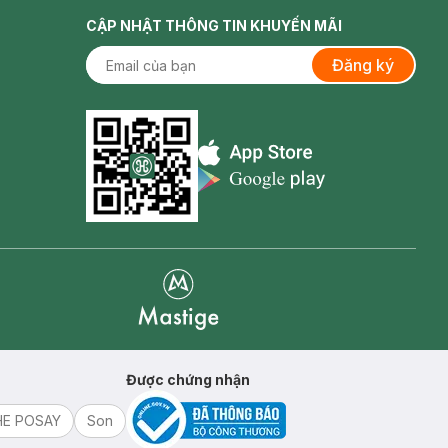
CẬP NHẬT THÔNG TIN KHUYẾN MÃI
Đăng ký
Appstore icon
Goolge Play icon
Mastige
Được chứng nhận
HE POSAY
Son