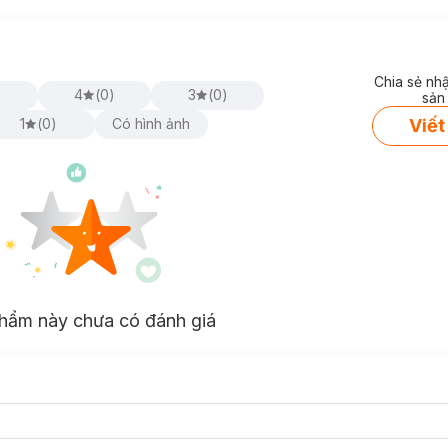
Chia sẻ nh
)
4
(
0
)
3
(
0
)
sản
Viết
1
(
0
)
Có hình ảnh
hẩm này chưa có đánh giá