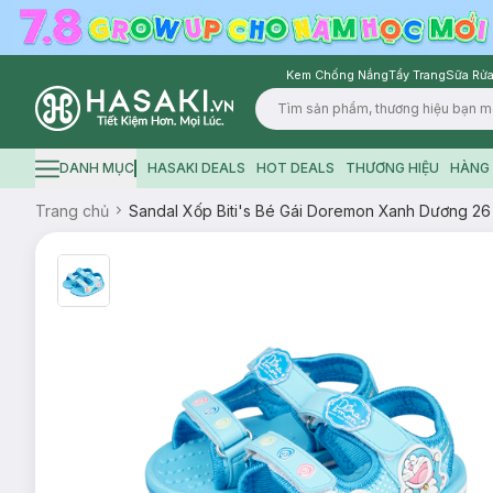
Kem Chống Nắng
Tẩy Trang
Sữa Rửa
Logo
DANH MỤC
HASAKI DEALS
HOT DEALS
THƯƠNG HIỆU
HÀNG 
Hamburger icon
Trang chủ
Sandal Xốp Biti's Bé Gái Doremon Xanh Dương 