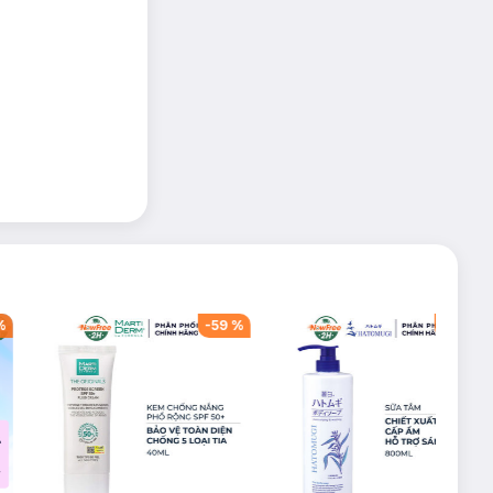
%
-
59
%
-
60
%