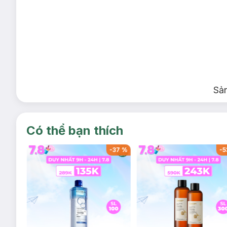
Sả
Có thể bạn thích
-
53
%
-
37
%
-
5