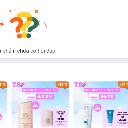
n phẩm chưa có hỏi đáp
3
%
-
38
%
-
31