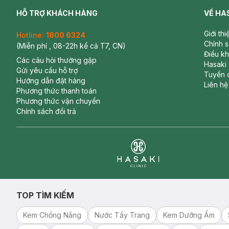
HỖ TRỢ KHÁCH HÀNG
VỀ HA
Giới th
Hotline:
1800 6324
Chính 
(Miễn phí , 08-22h kể cả T7, CN)
Điều k
Các câu hỏi thường gặp
Hasaki
Gửi yêu cầu hỗ trợ
Tuyển 
Hướng dẫn đặt hàng
Liên hệ
Phương thức thanh toán
Phương thức vận chuyển
Chính sách đổi trả
Clinic
TOP TÌM KIẾM
Kem Chống Nắng
Nước Tẩy Trang
Kem Dưỡng Ẩm