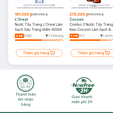
181.000 ₫
275.000 ₫
289.000 ₫
590.000 ₫
L'Oreal
Cocoon
 Trà,
Nước Tẩy Trang L'Oreal Làm
Combo 2 Nước Tẩy Trang
ấp
Sạch Sâu Trang Điểm 400ml
Đao Cocoon Làm Sạch &
Giảm Dầu 500ml
(298)
734/tháng
(57)
1.4k/t
4.8
5.0
7
%
64
%
Thêm giỏ hàng
Thêm giỏ hàng
Thanh toán khi nhận hàng
Giao nhanh miễ
Thanh toán
Giao nhanh
khi nhận
miễn phí 2H
hàng