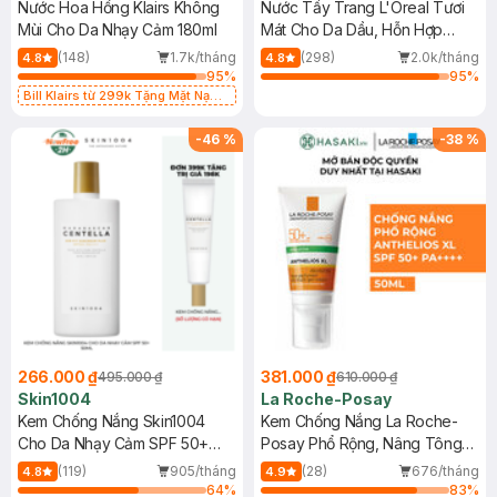
Nước Hoa Hồng Klairs Không
Nước Tẩy Trang L'Oreal Tươi
Mùi Cho Da Nhạy Cảm 180ml
Mát Cho Da Dầu, Hỗn Hợp
400ml
(148)
1.7k/tháng
(298)
2.0k/tháng
4.8
4.8
95
%
95
%
Bill Klairs từ 299k Tặng Mặt Nạ
Làm Dịu Da & Kiểm Soát Dầu Nhờn
25ml (SL Có Hạn)
-
46
%
-
38
%
266.000 ₫
381.000 ₫
495.000 ₫
610.000 ₫
Skin1004
La Roche-Posay
Kem Chống Nắng Skin1004
Kem Chống Nắng La Roche-
Cho Da Nhạy Cảm SPF 50+
Posay Phổ Rộng, Nâng Tông
50ml
Kiềm Dầu 50ml
(119)
905/tháng
(28)
676/tháng
4.8
4.9
64
%
83
%