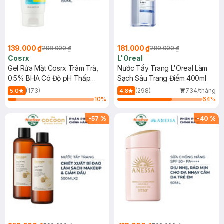
139.000 ₫
181.000 ₫
298.000 ₫
289.000 ₫
Cosrx
L'Oreal
Gel Rửa Mặt Cosrx Tràm Trà,
Nước Tẩy Trang L'Oreal Làm
0.5% BHA Có Độ pH Thấp
Sạch Sâu Trang Điểm 400ml
150ml
(173)
(298)
734/tháng
5.0
4.8
10
%
64
%
-
57
%
-
40
%