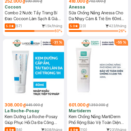
252.000 ₫
418.000 ₫
590.000 ₫
702.000 ₫
Cocoon
Anessa
Combo 2 Nước Tẩy Trang Bí
Sữa Chống Nắng Anessa Cho
Đao Cocoon Làm Sạch & Giảm
Da Nhạy Cảm & Trẻ Em 60ml
Dầu 500ml
(Mới)
(57)
1.5k/tháng
(23)
423/tháng
5.0
5.0
60
%
26
%
-
31
%
-
55
%
308.000 ₫
601.000 ₫
445.000 ₫
1.350.000 ₫
La Roche-Posay
Martiderm
Kem Dưỡng La Roche-Posay
Kem Chống Nắng MartiDerm
Giúp Phục Hồi Da Đa Công
Phổ Rộng Bảo Vệ Toàn Diện
Dụng 40ml
40ml
(56)
808/tháng
(110)
231/tháng
4.9
4.9