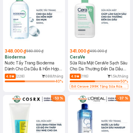
348.000 ₫
341.000 ₫
560.000 ₫
490.000 ₫
Bioderma
CeraVe
Nước Tẩy Trang Bioderma
Sữa Rửa Mặt CeraVe Sạch Sâu
Dành Cho Da Dầu & Hỗn Hợp
Cho Da Thường Đến Da Dầu
500ml
473ml
(228)
688/tháng
(116)
1.5k/tháng
4.9
4.9
40
%
50
%
Bill Cerave 299K Tặng Sữa Rửa
Mặt Cerave 30ml (SL có hạn)
-
53
%
-
37
%