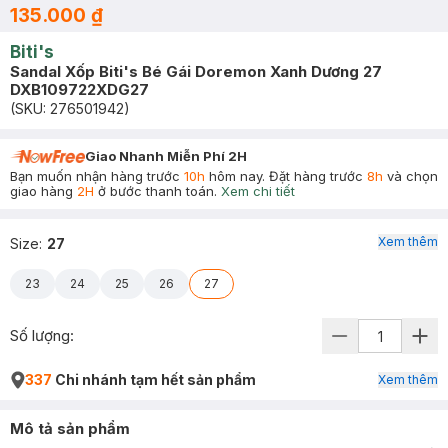
135.000 ₫
Biti's
Sandal Xốp Biti's Bé Gái Doremon Xanh Dương 27
DXB109722XDG27
(SKU:
276501942
)
Giao Nhanh Miễn Phí 2H
Bạn muốn nhận hàng trước
10h
hôm nay. Đặt hàng trước
8h
và chọn
giao hàng
2H
ở bước thanh toán.
Xem chi tiết
Xem thêm
Size
:
27
23
24
25
26
27
Số lượng:
337
Chi nhánh tạm hết sản phẩm
Xem thêm
Mô tả sản phẩm