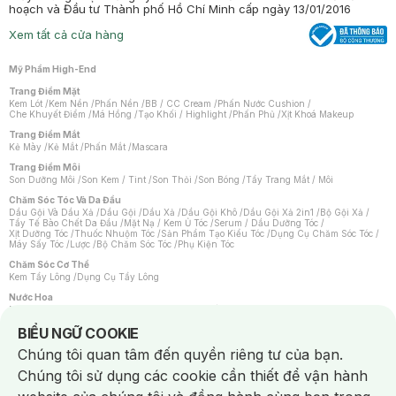
hoạch và Đầu tư Thành phố Hồ Chí Minh cấp ngày 13/01/2016
Xem tất cả cửa hàng
Mỹ Phẩm High-End
Trang Điểm Mặt
Kem Lót
/
Kem Nền
/
Phấn Nền
/
BB / CC Cream
/
Phấn Nước Cushion
/
Che Khuyết Điểm
/
Má Hồng
/
Tạo Khối / Highlight
/
Phấn Phủ
/
Xịt Khoá Makeup
Trang Điểm Mắt
Kẻ Mày
/
Kẻ Mắt
/
Phấn Mắt
/
Mascara
Trang Điểm Môi
Son Dưỡng Môi
/
Son Kem / Tint
/
Son Thỏi
/
Son Bóng
/
Tẩy Trang Mắt / Môi
Chăm Sóc Tóc Và Da Đầu
Dầu Gội Và Dầu Xả
/
Dầu Gội
/
Dầu Xả
/
Dầu Gội Khô
/
Dầu Gội Xả 2in1
/
Bộ Gội Xả
/
Tẩy Tế Bào Chết Da Đầu
/
Mặt Nạ / Kem Ủ Tóc
/
Serum / Dầu Dưỡng Tóc
/
Xịt Dưỡng Tóc
/
Thuốc Nhuộm Tóc
/
Sản Phẩm Tạo Kiểu Tóc
/
Dụng Cụ Chăm Sóc Tóc
/
Máy Sấy Tóc
/
Lược
/
Bộ Chăm Sóc Tóc
/
Phụ Kiện Tóc
Chăm Sóc Cơ Thể
Kem Tẩy Lông
/
Dụng Cụ Tẩy Lông
Nước Hoa
Nước Hoa Nữ
/
Nước Hoa Nam
/
Nước Hoa Cao Cấp
/
Xịt Thơm Toàn Thân
/
Nước Hoa Vùng Kín
Notice about cookies usage
BIỂU NGỮ COOKIE
Chăm Sóc Cá Nhân
Chúng tôi quan tâm đến quyền riêng tư của bạn.
Chống Muỗi
/
Khẩu Trang
/
Máy Massage
/
Mặt Nạ Xông Hơi
/
Nước Rửa Tay
/
Sản Phẩm Chăm Sóc Khác
/
Bàn Chải Đánh Răng
/
Bàn Chải Điện
/
Chúng tôi sử dụng các cookie cần thiết để vận hành
Hỗ Trợ Trắng Răng
/
Kem Đánh Răng
/
Máy Tăm Nước
/
Nước Súc Miệng
/
Tăm / Chỉ Nha Khoa
/
Xịt Thơm Miệng
/
Dung Dịch Vệ Sinh
/
Dưỡng Vùng Kín
/
Khăn Ướt Vệ Sinh Vùng Kín
/
Băng Vệ Sinh
/
Tampon
/
Bọt Cạo Râu
/
Dao Cạo Râu
/