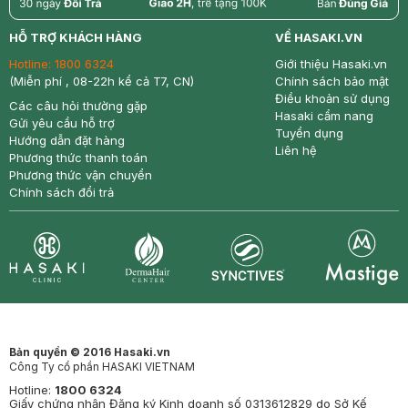
return
nowfree
price
HỖ TRỢ KHÁCH HÀNG
VỀ HASAKI.VN
Hotline:
1800 6324
Giới thiệu Hasaki.vn
(Miễn phí , 08-22h kể cả T7, CN)
Chính sách bảo mật
Điều khoản sử dụng
Các câu hỏi thường gặp
Hasaki cẩm nang
Gửi yêu cầu hỗ trợ
Tuyển dụng
Hướng dẫn đặt hàng
Liên hệ
Phương thức thanh toán
Phương thức vận chuyển
Chính sách đổi trả
Synctives
Clinic
Dermahair
Mastige
Bản quyền © 2016 Hasaki.vn
Công Ty cổ phần HASAKI VIETNAM
Hotline:
1800 6324
Giấy chứng nhận Đăng ký Kinh doanh số 0313612829 do Sở Kế