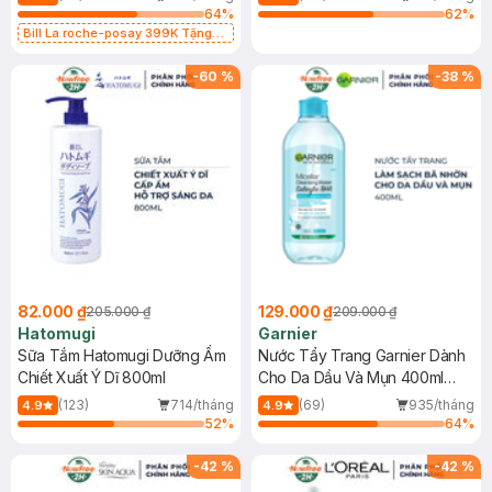
64
%
62
%
Bill La roche-posay 399K Tặng
Gel rửa mặt da dầu nhạy cảm 50ml
(SL có hạn)
-
60
%
-
38
%
82.000 ₫
129.000 ₫
205.000 ₫
209.000 ₫
Hatomugi
Garnier
Sữa Tắm Hatomugi Dưỡng Ẩm
Nước Tẩy Trang Garnier Dành
Chiết Xuất Ý Dĩ 800ml
Cho Da Dầu Và Mụn 400ml
(Mới)
(123)
714/tháng
(69)
935/tháng
4.9
4.9
52
%
64
%
-
42
%
-
42
%