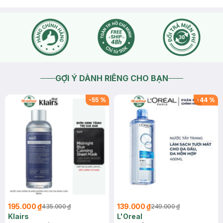
GỢI Ý DÀNH RIÊNG CHO BẠN
-
55
%
-
44
%
195.000 ₫
139.000 ₫
435.000 ₫
249.000 ₫
Klairs
L'Oreal