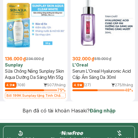
136.000 ₫
302.000 ₫
234.000 ₫
519.000 ₫
Sunplay
L'Oreal
Sữa Chống Nắng Sunplay Skin
Serum L'Oreal Hyaluronic Acid
Aqua Dưỡng Da Sáng Mịn 55g
Cấp Ẩm Sáng Da 30ml
(108)
507/tháng
(27)
275/tháng
4.9
4.9
75
%
48
%
Bill 199K Sunplay tặng Tinh Chất
Chống Nắng 7g trị giá 30K (SL có
hạn)
Bạn đã có tài khoản Hasaki?
Đăng nhập