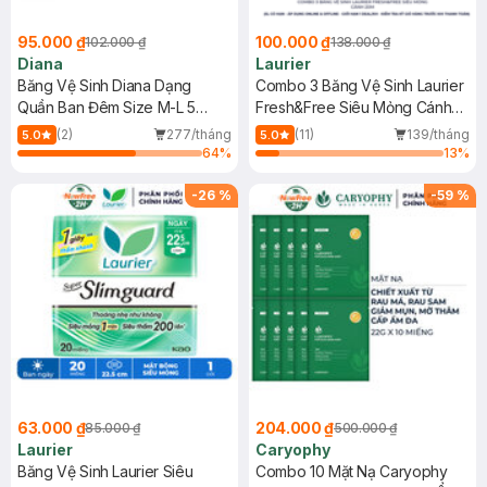
95.000 ₫
100.000 ₫
102.000 ₫
138.000 ₫
Diana
Laurier
Băng Vệ Sinh Diana Dạng
Combo 3 Băng Vệ Sinh Laurier
Quần Ban Đêm Size M-L 5
Fresh&Free Siêu Mỏng Cánh
Chiếc/Gói
20M
(2)
277/tháng
(11)
139/tháng
5.0
5.0
64
%
13
%
-
26
%
-
59
%
63.000 ₫
204.000 ₫
85.000 ₫
500.000 ₫
Laurier
Caryophy
Băng Vệ Sinh Laurier Siêu
Combo 10 Mặt Nạ Caryophy