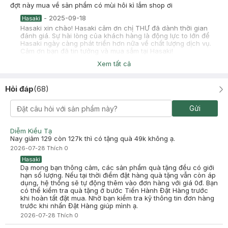
đợt này mua về sản phẩm có mùi hôi kì lắm shop ơi
-
2025-09-18
Hasaki
Hasaki xin chào! Hasaki cảm ơn chị THƯ đã dành thời gian
đánh giá. Sự hài lòng của khách hàng là động lực to lớn để
Hasaki ngày càng phát triển hơn nữa về chất lượng dịch vụ.
Cảm ơn bạn đã tin tưởng và mua sắm tại Hasaki!
Xem tất cả
Duyên Nguyễn
Đã mua hàng
2025-08-28
Hỏi đáp
(
68
)
sốp cho em hỏi này là do bên hãng hay bên mình vậy ạ, em vừa
mua hồi trưa mở ra thấy 2 chất khác nhau nè
Gửi
-
2025-08-28
Hasaki
Hasaki xin chào! Hasaki cảm ơn Duyên Nguyễn đã dành thời
gian đánh giá. Sự hài lòng của khách hàng là động lực to lớn
Diễm Kiều Tạ
để Hasaki ngày càng phát triển hơn nữa về chất lượng dịch
Nay giảm 129 còn 127k thì có tặng quà 49k không ạ.
vụ. Cảm ơn bạn đã tin tưởng và mua sắm tại Hasaki!
2026-07-28
Thích
0
Hasaki
Dạ mong bạn thông cảm, các sản phẩm quà tặng đều có giới
hạn số lượng. Nếu tại thời điểm đặt hàng quà tặng vẫn còn áp
dụng, hệ thống sẽ tự động thêm vào đơn hàng với giá 0đ. Bạn
có thể kiểm tra quà tặng ở bước Tiến Hành Đặt Hàng trước
khi hoàn tất đặt mua. Nhờ bạn kiểm tra kỹ thông tin đơn hàng
trước khi nhấn Đặt Hàng giúp mình ạ.
2026-07-28
Thích
0