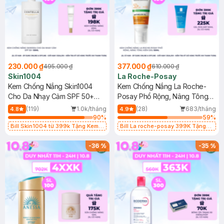
230.000 ₫
377.000 ₫
495.000 ₫
610.000 ₫
Skin1004
La Roche-Posay
Kem Chống Nắng Skin1004
Kem Chống Nắng La Roche-
Cho Da Nhạy Cảm SPF 50+
Posay Phổ Rộng, Nâng Tông
50ml
Kiềm Dầu 50ml
(119)
1.0k/tháng
(28)
683/tháng
4.8
4.9
90
%
59
%
Bill Skin1004 từ 399k Tặng Kem
Bill La roche-posay 399K Tặng
Chống Nắng Cho Da Nhạy Cảm
Gel rửa mặt da dầu nhạy cảm 50ml
SPF 50+ 20ml (SL Có Hạn)
(SL có hạn)
-
36
%
-
35
%