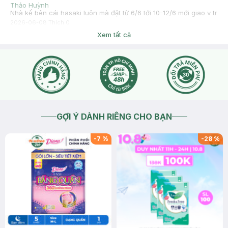
Thảo Huỳnh
Nhà kế bên cái hasaki luôn mà đặt từ 6/6 tới 10-12/6 mới giao v tr
2026-06-08
Thích
0
Hasaki
Xem tất cả
Hasaki xin chào bạn, hiện lượng đơn hàng quá tải nên bên
mình sẽ cố gắng xử lý giao lần lượt ạ, bạn tham khảo thời gian
nhận hàng dự kiến trên đơn tại web/app giúp Hasaki ạ.
2026-06-08
Thích
0
GỢI Ý DÀNH RIÊNG CHO BẠN
-
7
%
-
28
%