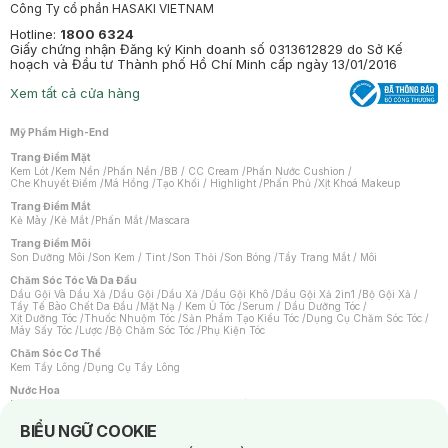
Công Ty cổ phần HASAKI VIETNAM
Hotline:
1800 6324
Giấy chứng nhận Đăng ký Kinh doanh số 0313612829 do Sở Kế
hoạch và Đầu tư Thành phố Hồ Chí Minh cấp ngày 13/01/2016
Xem tất cả cửa hàng
Mỹ Phẩm High-End
Trang Điểm Mặt
Kem Lót
/
Kem Nền
/
Phấn Nền
/
BB / CC Cream
/
Phấn Nước Cushion
/
Che Khuyết Điểm
/
Má Hồng
/
Tạo Khối / Highlight
/
Phấn Phủ
/
Xịt Khoá Makeup
Trang Điểm Mắt
Kẻ Mày
/
Kẻ Mắt
/
Phấn Mắt
/
Mascara
Trang Điểm Môi
Son Dưỡng Môi
/
Son Kem / Tint
/
Son Thỏi
/
Son Bóng
/
Tẩy Trang Mắt / Môi
Chăm Sóc Tóc Và Da Đầu
Dầu Gội Và Dầu Xả
/
Dầu Gội
/
Dầu Xả
/
Dầu Gội Khô
/
Dầu Gội Xả 2in1
/
Bộ Gội Xả
/
Tẩy Tế Bào Chết Da Đầu
/
Mặt Nạ / Kem Ủ Tóc
/
Serum / Dầu Dưỡng Tóc
/
Xịt Dưỡng Tóc
/
Thuốc Nhuộm Tóc
/
Sản Phẩm Tạo Kiểu Tóc
/
Dụng Cụ Chăm Sóc Tóc
/
Máy Sấy Tóc
/
Lược
/
Bộ Chăm Sóc Tóc
/
Phụ Kiện Tóc
Chăm Sóc Cơ Thể
Kem Tẩy Lông
/
Dụng Cụ Tẩy Lông
Nước Hoa
Nước Hoa Nữ
/
Nước Hoa Nam
/
Nước Hoa Cao Cấp
/
Xịt Thơm Toàn Thân
/
Nước Hoa Vùng Kín
Notice about cookies usage
BIỂU NGỮ COOKIE
Chăm Sóc Cá Nhân