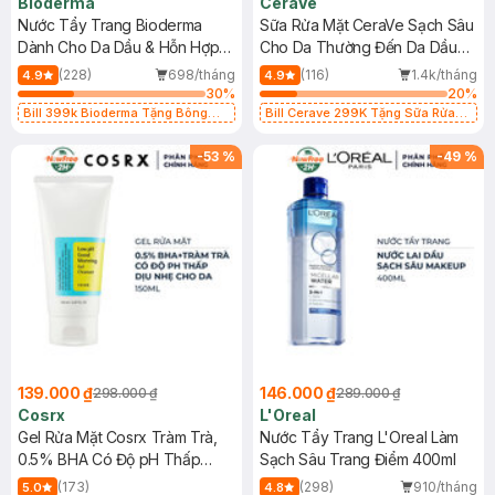
Bioderma
CeraVe
Nước Tẩy Trang Bioderma
Sữa Rửa Mặt CeraVe Sạch Sâu
Dành Cho Da Dầu & Hỗn Hợp
Cho Da Thường Đến Da Dầu
500ml
473ml
(228)
698/tháng
(116)
1.4k/tháng
4.9
4.9
30
%
20
%
Bill 399k Bioderma Tặng Bông
Bill Cerave 299K Tặng Sữa Rửa
Tẩy Trang Hộp 50 Miếng (SL có
Mặt Cerave 30ml (SL có hạn)
hạn)
-
53
%
-
49
%
139.000 ₫
146.000 ₫
298.000 ₫
289.000 ₫
Cosrx
L'Oreal
Gel Rửa Mặt Cosrx Tràm Trà,
Nước Tẩy Trang L'Oreal Làm
0.5% BHA Có Độ pH Thấp
Sạch Sâu Trang Điểm 400ml
150ml
(173)
(298)
910/tháng
5.0
4.8