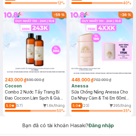
12
%
40
%
-
59
%
-
36
%
243.000 ₫
448.000 ₫
590.000 ₫
702.000 ₫
Cocoon
Anessa
Combo 2 Nước Tẩy Trang Bí
Sữa Chống Nắng Anessa Cho
Đao Cocoon Làm Sạch & Giảm
Da Nhạy Cảm & Trẻ Em 60ml
Dầu 500ml
(Mới)
(57)
1.6k/tháng
(23)
395/tháng
5.0
5.0
50
%
35
%
Bạn đã có tài khoản Hasaki?
Đăng nhập