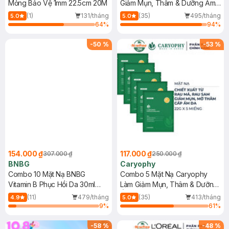
Mỏng Bảo Vệ 1mm 22.5cm 20M
Giảm Mụn, Thâm & Dưỡng Ẩm
Da 22g
(1)
131/tháng
(35)
495/tháng
5.0
5.0
64
%
94
%
-
50
%
-
53
%
154.000 ₫
117.000 ₫
307.000 ₫
250.000 ₫
BNBG
Caryophy
Combo 10 Mặt Nạ BNBG
Combo 5 Mặt Nạ Caryophy
Vitamin B Phục Hồi Da 30ml
Làm Giảm Mụn, Thâm & Dưỡng
(Mới)
Ẩm Da 22g
(11)
479/tháng
(35)
413/tháng
4.9
5.0
9
%
61
%
-
58
%
-
48
%