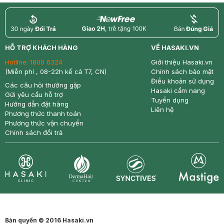
return
nowfree
price
HỖ TRỢ KHÁCH HÀNG
VỀ HASAKI.VN
Hotline:
1800 6324
Giới thiệu Hasaki.vn
(Miễn phí , 08-22h kể cả T7, CN)
Chính sách bảo mật
Điều khoản sử dụng
Các câu hỏi thường gặp
Hasaki cẩm nang
Gửi yêu cầu hỗ trợ
Tuyển dụng
Hướng dẫn đặt hàng
Liên hệ
Phương thức thanh toán
Phương thức vận chuyển
Chính sách đổi trả
Synctives
Clinic
Dermahair
Mastige
Bản quyền © 2016 Hasaki.vn