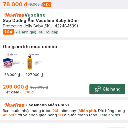
78.000 ₫
79.000 ₫
-
1
%
Vaseline
Sáp Dưỡng Ẩm Vaseline Baby 50ml
Protecting Jelly Baby
(SKU:
422484539
)
4.9
(
9
Đánh giá)
|
68
Hỏi đáp
Start Icon
Giá giảm khi mua combo
78.000 ₫
227.000 ₫
299.000 ₫
305.000 ₫
Giỏ hàng
Cart plus 
Tiết kiệm
6.000 ₫
Giao Nhanh Miễn Phí 2H
Bạn muốn nhận hàng trước
20h
hôm nay (
Miễn phí
). Đặt hàng trong
45 phút
tới và chọn giao hàng
2H
ở bước thanh toán.
Xem chi tiết