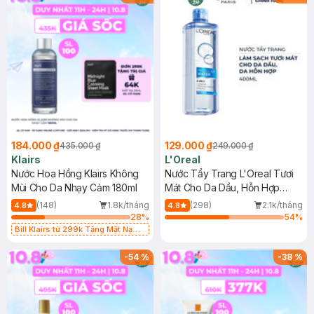
184.000 ₫
129.000 ₫
435.000 ₫
249.000 ₫
Klairs
L'Oreal
Nước Hoa Hồng Klairs Không
Nước Tẩy Trang L'Oreal Tươi
Mùi Cho Da Nhạy Cảm 180ml
Mát Cho Da Dầu, Hỗn Hợp
400ml
(148)
1.8k/tháng
(298)
2.1k/tháng
4.8
4.8
28
%
54
%
Bill Klairs từ 299k Tặng Mặt Nạ
Làm Dịu Da & Kiểm Soát Dầu Nhờn
25ml (SL Có Hạn)
-
54
%
-
38
%