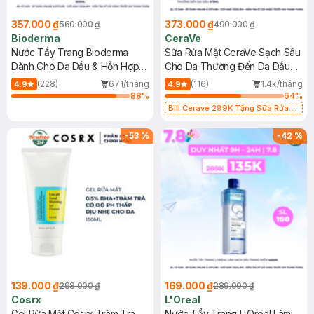
357.000 ₫
373.000 ₫
560.000 ₫
490.000 ₫
Bioderma
CeraVe
Nước Tẩy Trang Bioderma
Sữa Rửa Mặt CeraVe Sạch Sâu
Dành Cho Da Dầu & Hỗn Hợp
Cho Da Thường Đến Da Dầu
500ml
473ml
(228)
671/tháng
(116)
1.4k/tháng
4.9
4.9
88
%
64
%
Bill Cerave 299K Tặng Sữa Rửa
Mặt Cerave 30ml (SL có hạn)
-
53
%
-
42
%
139.000 ₫
169.000 ₫
298.000 ₫
289.000 ₫
Cosrx
L'Oreal
Gel Rửa Mặt Cosrx Tràm Trà,
Nước Tẩy Trang L'Oreal Làm