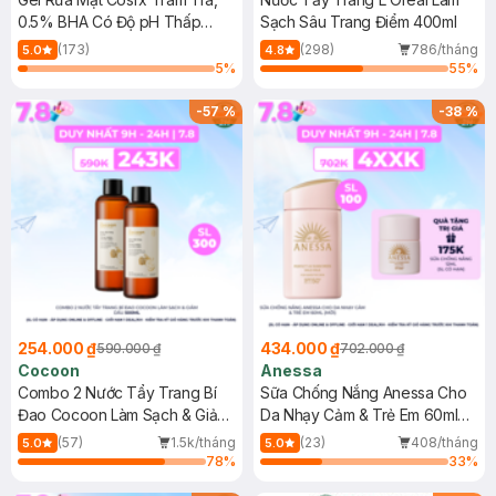
0.5% BHA Có Độ pH Thấp
Sạch Sâu Trang Điểm 400ml
150ml
(173)
(298)
786/tháng
5.0
4.8
5
%
55
%
-
57
%
-
38
%
254.000 ₫
434.000 ₫
590.000 ₫
702.000 ₫
Cocoon
Anessa
Combo 2 Nước Tẩy Trang Bí
Sữa Chống Nắng Anessa Cho
Đao Cocoon Làm Sạch & Giảm
Da Nhạy Cảm & Trẻ Em 60ml
Dầu 500ml
(Mới)
(57)
1.5k/tháng
(23)
408/tháng
5.0
5.0
78
%
33
%