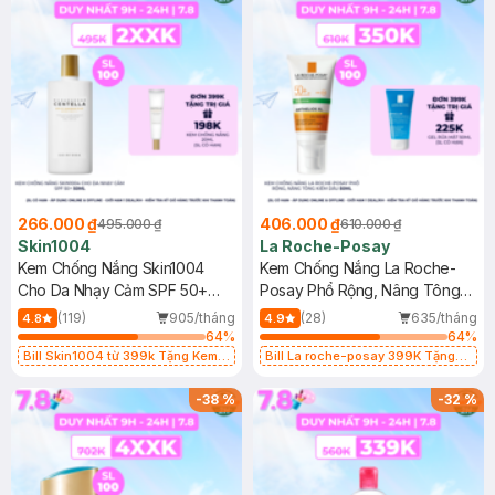
266.000 ₫
406.000 ₫
495.000 ₫
610.000 ₫
Skin1004
La Roche-Posay
Kem Chống Nắng Skin1004
Kem Chống Nắng La Roche-
Cho Da Nhạy Cảm SPF 50+
Posay Phổ Rộng, Nâng Tông
50ml
Kiềm Dầu 50ml
(119)
905/tháng
(28)
635/tháng
4.8
4.9
64
%
64
%
Bill Skin1004 từ 399k Tặng Kem
Bill La roche-posay 399K Tặng
Chống Nắng Cho Da Nhạy Cảm
Gel rửa mặt da dầu nhạy cảm 50ml
SPF 50+ 20ml (SL Có Hạn)
(SL có hạn)
-
38
%
-
32
%