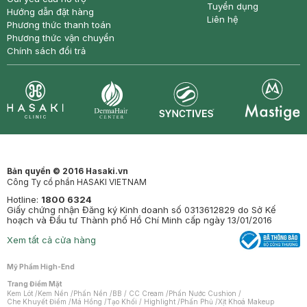
Tuyển dụng
Hướng dẫn đặt hàng
Liên hệ
Phương thức thanh toán
Phương thức vận chuyển
Chính sách đổi trả
Synctives
Clinic
Dermahair
Mastige
Bản quyền © 2016 Hasaki.vn
Công Ty cổ phần HASAKI VIETNAM
Hotline:
1800 6324
Giấy chứng nhận Đăng ký Kinh doanh số 0313612829 do Sở Kế
hoạch và Đầu tư Thành phố Hồ Chí Minh cấp ngày 13/01/2016
Xem tất cả cửa hàng
Mỹ Phẩm High-End
Trang Điểm Mặt
Kem Lót
/
Kem Nền
/
Phấn Nền
/
BB / CC Cream
/
Phấn Nước Cushion
/
Che Khuyết Điểm
/
Má Hồng
/
Tạo Khối / Highlight
/
Phấn Phủ
/
Xịt Khoá Makeup