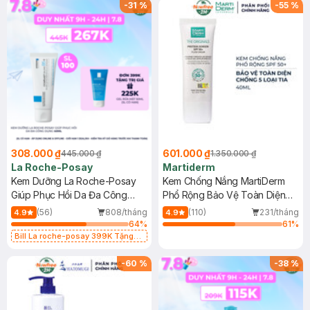
-
31
%
-
55
%
308.000 ₫
601.000 ₫
445.000 ₫
1.350.000 ₫
La Roche-Posay
Martiderm
Kem Dưỡng La Roche-Posay
Kem Chống Nắng MartiDerm
Giúp Phục Hồi Da Đa Công
Phổ Rộng Bảo Vệ Toàn Diện
Dụng 40ml
40ml
(56)
808/tháng
(110)
231/tháng
4.9
4.9
64
%
61
%
Bill La roche-posay 399K Tặng
Gel rửa mặt da dầu nhạy cảm 50ml
(SL có hạn)
-
60
%
-
38
%