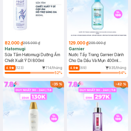
82.000 ₫
129.000 ₫
205.000 ₫
209.000 ₫
Hatomugi
Garnier
Sữa Tắm Hatomugi Dưỡng Ẩm
Nước Tẩy Trang Garnier Dành
Chiết Xuất Ý Dĩ 800ml
Cho Da Dầu Và Mụn 400ml
(Mới)
(123)
714/tháng
(69)
935/tháng
4.9
4.9
52
%
64
%
-
35
%
-
42
%