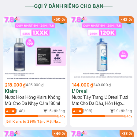
GỢI Ý DÀNH RIÊNG CHO BẠN
-
50
%
-
42
%
218.000 ₫
144.000 ₫
435.000 ₫
249.000 ₫
Klairs
L'Oreal
Nước Hoa Hồng Klairs Không
Nước Tẩy Trang L'Oreal Tươi
Mùi Cho Da Nhạy Cảm 180ml
Mát Cho Da Dầu, Hỗn Hợp
400ml
(148)
1.5k/tháng
(298)
1.9k/tháng
4.8
4.8
64
%
64
%
Bill Klairs từ 299k Tặng Mặt Nạ
Làm Dịu Da & Kiểm Soát Dầu Nhờn
25ml (SL Có Hạn)
-
46
%
-
33
%