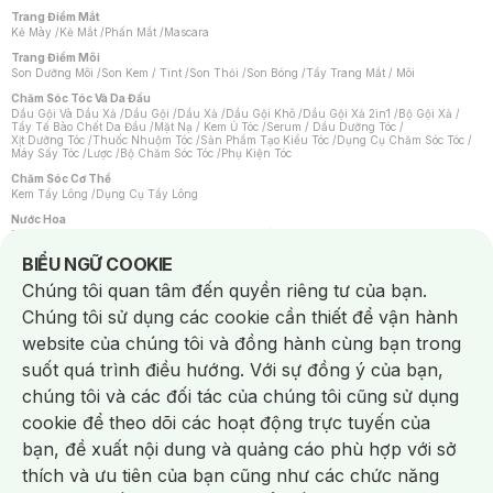
Trang Điểm Mắt
Kẻ Mày
/
Kẻ Mắt
/
Phấn Mắt
/
Mascara
Trang Điểm Môi
Son Dưỡng Môi
/
Son Kem / Tint
/
Son Thỏi
/
Son Bóng
/
Tẩy Trang Mắt / Môi
Chăm Sóc Tóc Và Da Đầu
Dầu Gội Và Dầu Xả
/
Dầu Gội
/
Dầu Xả
/
Dầu Gội Khô
/
Dầu Gội Xả 2in1
/
Bộ Gội Xả
/
Tẩy Tế Bào Chết Da Đầu
/
Mặt Nạ / Kem Ủ Tóc
/
Serum / Dầu Dưỡng Tóc
/
Xịt Dưỡng Tóc
/
Thuốc Nhuộm Tóc
/
Sản Phẩm Tạo Kiểu Tóc
/
Dụng Cụ Chăm Sóc Tóc
/
Máy Sấy Tóc
/
Lược
/
Bộ Chăm Sóc Tóc
/
Phụ Kiện Tóc
Chăm Sóc Cơ Thể
Kem Tẩy Lông
/
Dụng Cụ Tẩy Lông
Nước Hoa
Nước Hoa Nữ
/
Nước Hoa Nam
/
Nước Hoa Cao Cấp
/
Xịt Thơm Toàn Thân
/
Nước Hoa Vùng Kín
Notice about cookies usage
BIỂU NGỮ COOKIE
Chăm Sóc Cá Nhân
Chúng tôi quan tâm đến quyền riêng tư của bạn.
Chống Muỗi
/
Khẩu Trang
/
Máy Massage
/
Mặt Nạ Xông Hơi
/
Nước Rửa Tay
/
Sản Phẩm Chăm Sóc Khác
/
Bàn Chải Đánh Răng
/
Bàn Chải Điện
/
Chúng tôi sử dụng các cookie cần thiết để vận hành
Hỗ Trợ Trắng Răng
/
Kem Đánh Răng
/
Máy Tăm Nước
/
Nước Súc Miệng
/
Tăm / Chỉ Nha Khoa
/
Xịt Thơm Miệng
/
Dung Dịch Vệ Sinh
/
Dưỡng Vùng Kín
/
website của chúng tôi và đồng hành cùng bạn trong
Khăn Ướt Vệ Sinh Vùng Kín
/
Băng Vệ Sinh
/
Tampon
/
Bọt Cạo Râu
/
Dao Cạo Râu
/
Máy Cạo Râu
suốt quá trình điều hướng. Với sự đồng ý của bạn,
Vấn Đề Về Da
chúng tôi và các đối tác của chúng tôi cũng sử dụng
Da Dầu / Lỗ Chân Lông To
/
Da Khô / Mất Nước
/
Da Lão Hóa
/
Da Mụn
/
Da Nhạy Cảm / Kích Ứng
/
Da Xỉn Màu
/
Thâm / Nám / Tàn Nhang
/
cookie để theo dõi các hoạt động trực tuyến của
Quầng Thâm & Bọng Mắt
/
Sẹo
/
Viêm Da Cơ Địa
bạn, đề xuất nội dung và quảng cáo phù hợp với sở
Dụng Cụ / Phụ Kiện Chăm Sóc Da
Chat i
Bông Tẩy Trang
/
Khăn Lau Mặt Khô
/
Dụng Cụ / Máy Rửa Mặt
/
Máy Chăm Sóc Da
/
thích và ưu tiên của bạn cũng như các chức năng
Dụng Cụ Chăm Sóc Khác