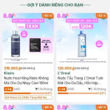
GỢI Ý DÀNH RIÊNG CHO BẠN
-
50
%
-
52
%
218.000 ₫
120.000 ₫
435.000 ₫
249.000 ₫
Klairs
L'Oreal
Nước Hoa Hồng Klairs Không
Nước Tẩy Trang L'Oreal Tươi
Mùi Cho Da Nhạy Cảm 180ml
Mát Cho Da Dầu, Hỗn Hợp
400ml
(148)
1.5k/tháng
(298)
2.3k/tháng
4.8
4.8
64
%
25
%
Bill Klairs từ 299k Tặng Mặt Nạ
Làm Dịu Da & Kiểm Soát Dầu Nhờn
25ml (SL Có Hạn)
-
46
%
-
43
%