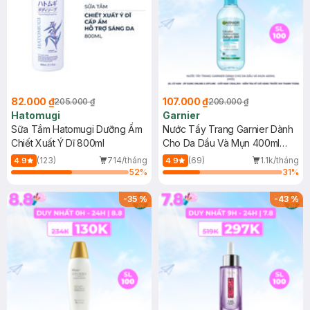
82.000 ₫
107.000 ₫
205.000 ₫
209.000 ₫
Hatomugi
Garnier
Sữa Tắm Hatomugi Dưỡng Ẩm
Nước Tẩy Trang Garnier Dành
Chiết Xuất Ý Dĩ 800ml
Cho Da Dầu Và Mụn 400ml
(Mới)
(123)
714/tháng
(69)
1.1k/tháng
4.9
4.9
52
%
31
%
-
35
%
-
43
%