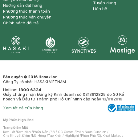
Tuyển dụng
Hướng dẫn đặt hàng
Liên hệ
Phương thức thanh toán
Phương thức vận chuyển
Chính sách đổi trả
Synctives
Clinic
Dermahair
Mastige
Bản quyền © 2016 Hasaki.vn
Công Ty cổ phần HASAKI VIETNAM
Hotline:
1800 6324
Giấy chứng nhận Đăng ký Kinh doanh số 0313612829 do Sở Kế
hoạch và Đầu tư Thành phố Hồ Chí Minh cấp ngày 13/01/2016
Xem tất cả cửa hàng
Mỹ Phẩm High-End
Trang Điểm Mặt
Kem Lót
/
Kem Nền
/
Phấn Nền
/
BB / CC Cream
/
Phấn Nước Cushion
/
Che Khuyết Điểm
/
Má Hồng
/
Tạo Khối / Highlight
/
Phấn Phủ
/
Xịt Khoá Makeup