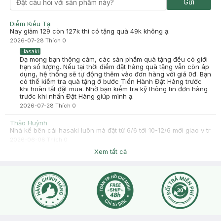
Gửi
-
2025-08-28
Hasaki
Hasaki xin chào! Hasaki cảm ơn Duyên Nguyễn đã dành thời
gian đánh giá. Sự hài lòng của khách hàng là động lực to lớn
Diễm Kiều Tạ
để Hasaki ngày càng phát triển hơn nữa về chất lượng dịch
Nay giảm 129 còn 127k thì có tặng quà 49k không ạ.
vụ. Cảm ơn bạn đã tin tưởng và mua sắm tại Hasaki!
2026-07-28
Thích
0
Hasaki
Dạ mong bạn thông cảm, các sản phẩm quà tặng đều có giới
hạn số lượng. Nếu tại thời điểm đặt hàng quà tặng vẫn còn áp
dụng, hệ thống sẽ tự động thêm vào đơn hàng với giá 0đ. Bạn
có thể kiểm tra quà tặng ở bước Tiến Hành Đặt Hàng trước
khi hoàn tất đặt mua. Nhờ bạn kiểm tra kỹ thông tin đơn hàng
trước khi nhấn Đặt Hàng giúp mình ạ.
2026-07-28
Thích
0
Thảo Huỳnh
Nhà kế bên cái hasaki luôn mà đặt từ 6/6 tới 10-12/6 mới giao v tr
2026-06-08
Thích
0
Hasaki
Xem tất cả
Hasaki xin chào bạn, hiện lượng đơn hàng quá tải nên bên
mình sẽ cố gắng xử lý giao lần lượt ạ, bạn tham khảo thời gian
nhận hàng dự kiến trên đơn tại web/app giúp Hasaki ạ.
2026-06-08
Thích
0