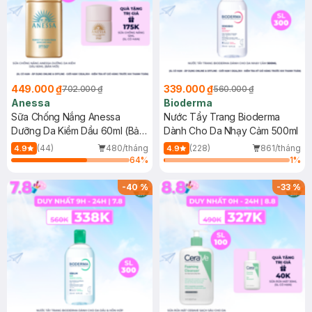
449.000 ₫
339.000 ₫
702.000 ₫
560.000 ₫
Anessa
Bioderma
Sữa Chống Nắng Anessa
Nước Tẩy Trang Bioderma
Dưỡng Da Kiềm Dầu 60ml (Bản
Dành Cho Da Nhạy Cảm 500ml
Mới)
(44)
480/tháng
(228)
861/tháng
4.9
4.9
64
%
1
%
-
40
%
-
33
%