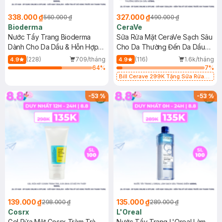
338.000 ₫
327.000 ₫
560.000 ₫
490.000 ₫
Bioderma
CeraVe
Nước Tẩy Trang Bioderma
Sữa Rửa Mặt CeraVe Sạch Sâu
Dành Cho Da Dầu & Hỗn Hợp
Cho Da Thường Đến Da Dầu
500ml
473ml
(228)
709/tháng
(116)
1.6k/tháng
4.9
4.9
64
%
7
%
Bill Cerave 299K Tặng Sữa Rửa
Mặt Cerave 30ml (SL có hạn)
-
53
%
-
53
%
139.000 ₫
135.000 ₫
298.000 ₫
289.000 ₫
Cosrx
L'Oreal
Gel Rửa Mặt Cosrx Tràm Trà,
Nước Tẩy Trang L'Oreal Làm