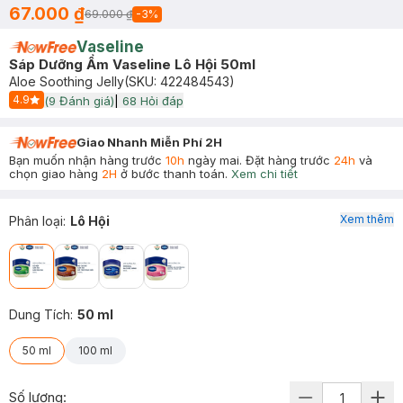
67.000 ₫
69.000 ₫
-
3
%
Vaseline
Sáp Dưỡng Ẩm Vaseline Lô Hội 50ml
Aloe Soothing Jelly
(SKU:
422484543
)
4.9
(
9
Đánh giá)
|
68
Hỏi đáp
Start Icon
Giao Nhanh Miễn Phí 2H
Bạn muốn nhận hàng trước
10h
ngày mai. Đặt hàng trước
24h
và
chọn giao hàng
2H
ở bước thanh toán.
Xem chi tiết
Xem thêm
Phân loại
:
Lô Hội
Dung Tích
:
50 ml
50 ml
100 ml
Số lượng: