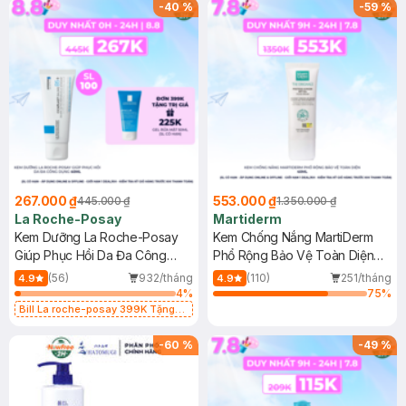
-
40
%
-
59
%
267.000 ₫
553.000 ₫
445.000 ₫
1.350.000 ₫
La Roche-Posay
Martiderm
Kem Dưỡng La Roche-Posay
Kem Chống Nắng MartiDerm
Giúp Phục Hồi Da Đa Công
Phổ Rộng Bảo Vệ Toàn Diện
Dụng 40ml
40ml
(56)
932/tháng
(110)
251/tháng
4.9
4.9
4
%
75
%
Bill La roche-posay 399K Tặng
Gel rửa mặt da dầu nhạy cảm 50ml
(SL có hạn)
-
60
%
-
49
%