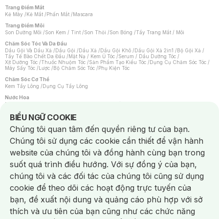
Trang Điểm Mắt
Kẻ Mày
/
Kẻ Mắt
/
Phấn Mắt
/
Mascara
Trang Điểm Môi
Son Dưỡng Môi
/
Son Kem / Tint
/
Son Thỏi
/
Son Bóng
/
Tẩy Trang Mắt / Môi
Chăm Sóc Tóc Và Da Đầu
Dầu Gội Và Dầu Xả
/
Dầu Gội
/
Dầu Xả
/
Dầu Gội Khô
/
Dầu Gội Xả 2in1
/
Bộ Gội Xả
/
Tẩy Tế Bào Chết Da Đầu
/
Mặt Nạ / Kem Ủ Tóc
/
Serum / Dầu Dưỡng Tóc
/
Xịt Dưỡng Tóc
/
Thuốc Nhuộm Tóc
/
Sản Phẩm Tạo Kiểu Tóc
/
Dụng Cụ Chăm Sóc Tóc
/
Máy Sấy Tóc
/
Lược
/
Bộ Chăm Sóc Tóc
/
Phụ Kiện Tóc
Chăm Sóc Cơ Thể
Kem Tẩy Lông
/
Dụng Cụ Tẩy Lông
Nước Hoa
Nước Hoa Nữ
/
Nước Hoa Nam
/
Nước Hoa Cao Cấp
/
Xịt Thơm Toàn Thân
/
Nước Hoa Vùng Kín
Notice about cookies usage
BIỂU NGỮ COOKIE
Chăm Sóc Cá Nhân
Chúng tôi quan tâm đến quyền riêng tư của bạn.
Chống Muỗi
/
Khẩu Trang
/
Máy Massage
/
Mặt Nạ Xông Hơi
/
Nước Rửa Tay
/
Sản Phẩm Chăm Sóc Khác
/
Bàn Chải Đánh Răng
/
Bàn Chải Điện
/
Chúng tôi sử dụng các cookie cần thiết để vận hành
Hỗ Trợ Trắng Răng
/
Kem Đánh Răng
/
Máy Tăm Nước
/
Nước Súc Miệng
/
Tăm / Chỉ Nha Khoa
/
Xịt Thơm Miệng
/
Dung Dịch Vệ Sinh
/
Dưỡng Vùng Kín
/
website của chúng tôi và đồng hành cùng bạn trong
Khăn Ướt Vệ Sinh Vùng Kín
/
Băng Vệ Sinh
/
Tampon
/
Bọt Cạo Râu
/
Dao Cạo Râu
/
Máy Cạo Râu
suốt quá trình điều hướng. Với sự đồng ý của bạn,
Vấn Đề Về Da
chúng tôi và các đối tác của chúng tôi cũng sử dụng
Da Dầu / Lỗ Chân Lông To
/
Da Khô / Mất Nước
/
Da Lão Hóa
/
Da Mụn
/
Da Nhạy Cảm / Kích Ứng
/
Da Xỉn Màu
/
Thâm / Nám / Tàn Nhang
/
cookie để theo dõi các hoạt động trực tuyến của
Quầng Thâm & Bọng Mắt
/
Sẹo
/
Viêm Da Cơ Địa
bạn, đề xuất nội dung và quảng cáo phù hợp với sở
Dụng Cụ / Phụ Kiện Chăm Sóc Da
Chat i
Bông Tẩy Trang
/
Khăn Lau Mặt Khô
/
Dụng Cụ / Máy Rửa Mặt
/
Máy Chăm Sóc Da
/
thích và ưu tiên của bạn cũng như các chức năng
Dụng Cụ Chăm Sóc Khác