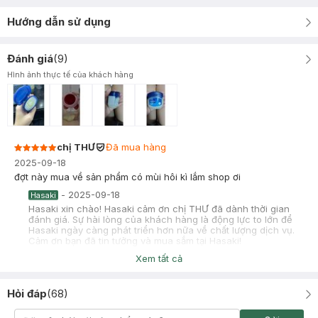
Hướng dẫn sử dụng
Đánh giá
(
9
)
Hình ảnh thực tế của khách hàng
chị THƯ
Đã mua hàng
2025-09-18
đợt này mua về sản phẩm có mùi hôi kì lắm shop ơi
-
2025-09-18
Hasaki
Hasaki xin chào! Hasaki cảm ơn chị THƯ đã dành thời gian
đánh giá. Sự hài lòng của khách hàng là động lực to lớn để
Hasaki ngày càng phát triển hơn nữa về chất lượng dịch vụ.
Cảm ơn bạn đã tin tưởng và mua sắm tại Hasaki!
Xem tất cả
Duyên Nguyễn
Đã mua hàng
2025-08-28
Hỏi đáp
(
68
)
sốp cho em hỏi này là do bên hãng hay bên mình vậy ạ, em vừa
mua hồi trưa mở ra thấy 2 chất khác nhau nè