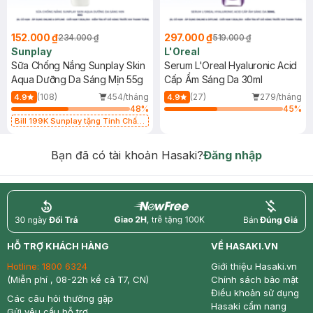
152.000 ₫
297.000 ₫
234.000 ₫
519.000 ₫
Sunplay
L'Oreal
Sữa Chống Nắng Sunplay Skin
Serum L'Oreal Hyaluronic Acid
Aqua Dưỡng Da Sáng Mịn 55g
Cấp Ẩm Sáng Da 30ml
(108)
454/tháng
(27)
279/tháng
4.9
4.9
48
%
45
%
Bill 199K Sunplay tặng Tinh Chất
Chống Nắng 7g trị giá 30K (SL có
hạn)
Bạn đã có tài khoản Hasaki?
Đăng nhập
return
nowfree
price
HỖ TRỢ KHÁCH HÀNG
VỀ HASAKI.VN
Hotline:
1800 6324
Giới thiệu Hasaki.vn
(Miễn phí , 08-22h kể cả T7, CN)
Chính sách bảo mật
Điều khoản sử dụng
Các câu hỏi thường gặp
Hasaki cẩm nang
Gửi yêu cầu hỗ trợ