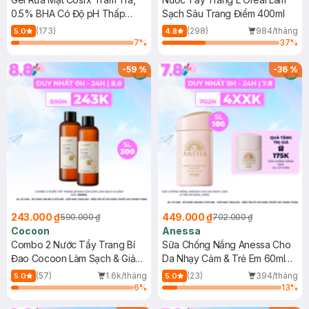
0.5% BHA Có Độ pH Thấp
Sạch Sâu Trang Điểm 400ml
150ml
(173)
(298)
984/tháng
5.0
4.8
7
%
37
%
-
59
%
-
36
%
243.000 ₫
449.000 ₫
590.000 ₫
702.000 ₫
Cocoon
Anessa
Combo 2 Nước Tẩy Trang Bí
Sữa Chống Nắng Anessa Cho
Đao Cocoon Làm Sạch & Giảm
Da Nhạy Cảm & Trẻ Em 60ml
Dầu 500ml
(Mới)
(57)
1.6k/tháng
(23)
394/tháng
5.0
5.0
6
%
13
%