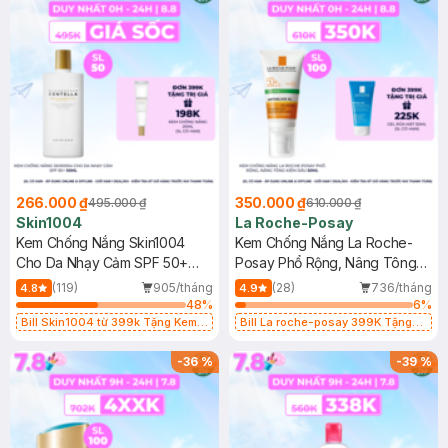
266.000 ₫
350.000 ₫
495.000 ₫
610.000 ₫
Skin1004
La Roche-Posay
Kem Chống Nắng Skin1004
Kem Chống Nắng La Roche-
Cho Da Nhạy Cảm SPF 50+
Posay Phổ Rộng, Nâng Tông
50ml
Kiềm Dầu 50ml
(119)
905/tháng
(28)
736/tháng
4.8
4.9
48
%
6
%
Bill Skin1004 từ 399k Tặng Kem
Bill La roche-posay 399K Tặng
Chống Nắng Cho Da Nhạy Cảm
Gel rửa mặt da dầu nhạy cảm 50ml
SPF 50+ 20ml (SL Có Hạn)
(SL có hạn)
-
36
%
-
39
%