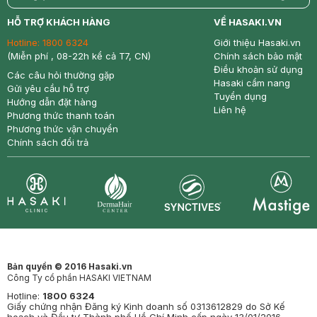
return
nowfree
price
HỖ TRỢ KHÁCH HÀNG
VỀ HASAKI.VN
Hotline:
1800 6324
Giới thiệu Hasaki.vn
(Miễn phí , 08-22h kể cả T7, CN)
Chính sách bảo mật
Điều khoản sử dụng
Các câu hỏi thường gặp
Hasaki cẩm nang
Gửi yêu cầu hỗ trợ
Tuyển dụng
Hướng dẫn đặt hàng
Liên hệ
Phương thức thanh toán
Phương thức vận chuyển
Chính sách đổi trả
Synctives
Clinic
Dermahair
Mastige
Bản quyền © 2016 Hasaki.vn
Công Ty cổ phần HASAKI VIETNAM
Hotline:
1800 6324
Giấy chứng nhận Đăng ký Kinh doanh số 0313612829 do Sở Kế