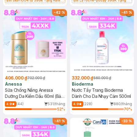
Bill Skin1004 từ 399k Tặng Kem
Bill La roche-posay 399K Tặng
Chống Nắng Cho Da Nhạy Cảm
Gel rửa mặt da dầu nhạy cảm 50ml
SPF 50+ 20ml (SL Có Hạn)
(SL có hạn)
-
42
%
-
41
%
406.000 ₫
332.000 ₫
702.000 ₫
560.000 ₫
Anessa
Bioderma
Sữa Chống Nắng Anessa
Nước Tẩy Trang Bioderma
Dưỡng Da Kiềm Dầu 60ml (Bản
Dành Cho Da Nhạy Cảm 500ml
Mới)
(44)
531/tháng
(228)
880/tháng
4.9
4.9
52
%
70
%
-
41
%
-
33
%