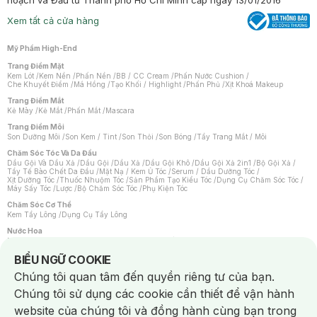
hoạch và Đầu tư Thành phố Hồ Chí Minh cấp ngày 13/01/2016
Xem tất cả cửa hàng
Mỹ Phẩm High-End
Trang Điểm Mặt
Kem Lót
/
Kem Nền
/
Phấn Nền
/
BB / CC Cream
/
Phấn Nước Cushion
/
Che Khuyết Điểm
/
Má Hồng
/
Tạo Khối / Highlight
/
Phấn Phủ
/
Xịt Khoá Makeup
Trang Điểm Mắt
Kẻ Mày
/
Kẻ Mắt
/
Phấn Mắt
/
Mascara
Trang Điểm Môi
Son Dưỡng Môi
/
Son Kem / Tint
/
Son Thỏi
/
Son Bóng
/
Tẩy Trang Mắt / Môi
Chăm Sóc Tóc Và Da Đầu
Dầu Gội Và Dầu Xả
/
Dầu Gội
/
Dầu Xả
/
Dầu Gội Khô
/
Dầu Gội Xả 2in1
/
Bộ Gội Xả
/
Tẩy Tế Bào Chết Da Đầu
/
Mặt Nạ / Kem Ủ Tóc
/
Serum / Dầu Dưỡng Tóc
/
Xịt Dưỡng Tóc
/
Thuốc Nhuộm Tóc
/
Sản Phẩm Tạo Kiểu Tóc
/
Dụng Cụ Chăm Sóc Tóc
/
Máy Sấy Tóc
/
Lược
/
Bộ Chăm Sóc Tóc
/
Phụ Kiện Tóc
Chăm Sóc Cơ Thể
Kem Tẩy Lông
/
Dụng Cụ Tẩy Lông
Nước Hoa
Nước Hoa Nữ
/
Nước Hoa Nam
/
Nước Hoa Cao Cấp
/
Xịt Thơm Toàn Thân
/
Nước Hoa Vùng Kín
Notice about cookies usage
BIỂU NGỮ COOKIE
Chăm Sóc Cá Nhân
Chúng tôi quan tâm đến quyền riêng tư của bạn.
Chống Muỗi
/
Khẩu Trang
/
Máy Massage
/
Mặt Nạ Xông Hơi
/
Nước Rửa Tay
/
Sản Phẩm Chăm Sóc Khác
/
Bàn Chải Đánh Răng
/
Bàn Chải Điện
/
Chúng tôi sử dụng các cookie cần thiết để vận hành
Hỗ Trợ Trắng Răng
/
Kem Đánh Răng
/
Máy Tăm Nước
/
Nước Súc Miệng
/
Tăm / Chỉ Nha Khoa
/
Xịt Thơm Miệng
/
Dung Dịch Vệ Sinh
/
Dưỡng Vùng Kín
/
website của chúng tôi và đồng hành cùng bạn trong
Khăn Ướt Vệ Sinh Vùng Kín
/
Băng Vệ Sinh
/
Tampon
/
Bọt Cạo Râu
/
Dao Cạo Râu
/