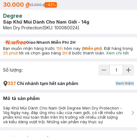
30.000 ₫
52.000 ₫
-
42
%
Degree
Sáp Khử Mùi Dành Cho Nam Giới - 14g
Men Dry Protection
(SKU:
100080024
)
Giao Nhanh Miễn Phí 2H
Bạn muốn nhận hàng trước
15h
hôm nay (
Miễn phí
). Đặt hàng trong
25 phút
tới và chọn giao hàng
2H
ở bước thanh toán.
Xem chi tiết
Số lượng:
337
Chi nhánh tạm hết sản phẩm
Xem thêm
Mô tả sản phẩm
Sáp Khử Mùi Dành Cho Nam Giới Degree Men Dry Protection -
14g Ngày nay, đáp ứng nhu cầu của nam giới, có rất nhiều sản
phẩm khử mùi toàn thân trên thị trường với nhiều chất lượng
và kiểu dáng vượt trội. Những sản phẩm này thực sự