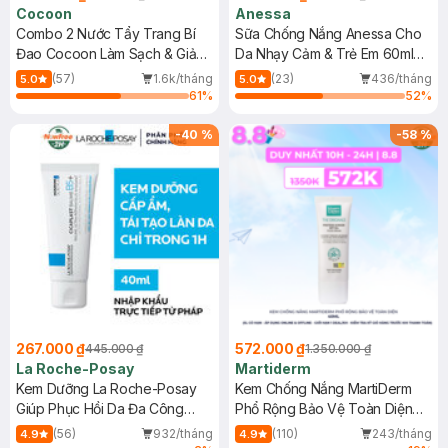
Cocoon
Anessa
Combo 2 Nước Tẩy Trang Bí
Sữa Chống Nắng Anessa Cho
Đao Cocoon Làm Sạch & Giảm
Da Nhạy Cảm & Trẻ Em 60ml
Dầu 500ml
(Mới)
(57)
1.6k/tháng
(23)
436/tháng
5.0
5.0
61
%
52
%
-
40
%
-
58
%
267.000 ₫
572.000 ₫
445.000 ₫
1.350.000 ₫
La Roche-Posay
Martiderm
Kem Dưỡng La Roche-Posay
Kem Chống Nắng MartiDerm
Giúp Phục Hồi Da Đa Công
Phổ Rộng Bảo Vệ Toàn Diện
Dụng 40ml
40ml
(56)
932/tháng
(110)
243/tháng
4.9
4.9