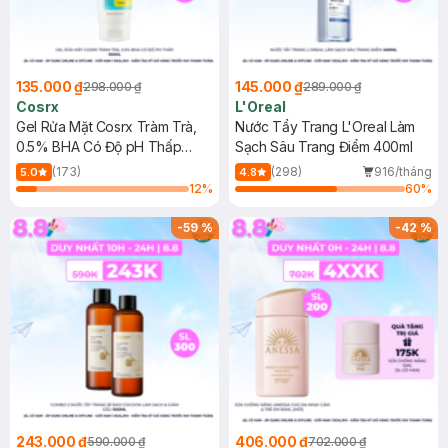
135.000 ₫
145.000 ₫
298.000 ₫
289.000 ₫
Cosrx
L'Oreal
Gel Rửa Mặt Cosrx Tràm Trà,
Nước Tẩy Trang L'Oreal Làm
0.5% BHA Có Độ pH Thấp
Sạch Sâu Trang Điểm 400ml
150ml
(173)
(298)
916/tháng
5.0
4.8
12
%
60
%
-
59
%
-
42
%
243.000 ₫
406.000 ₫
590.000 ₫
702.000 ₫