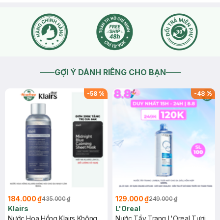
GỢI Ý DÀNH RIÊNG CHO BẠN
-
58
%
-
48
%
184.000 ₫
129.000 ₫
435.000 ₫
249.000 ₫
Klairs
L'Oreal
Nước Hoa Hồng Klairs Không
Nước Tẩy Trang L'Oreal Tươi