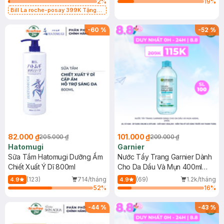
2
%
19
%
Bill La roche-posay 399K Tặng
Gel rửa mặt da dầu nhạy cảm 50ml
(SL có hạn)
-
60
%
-
52
%
82.000 ₫
101.000 ₫
205.000 ₫
209.000 ₫
Hatomugi
Garnier
Sữa Tắm Hatomugi Dưỡng Ẩm
Nước Tẩy Trang Garnier Dành
Chiết Xuất Ý Dĩ 800ml
Cho Da Dầu Và Mụn 400ml
(Mới)
(123)
714/tháng
(69)
1.2k/tháng
4.9
4.9
52
%
16
%
-
44
%
-
43
%