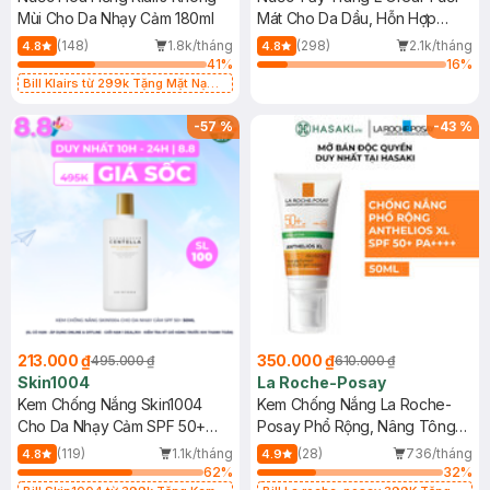
Mùi Cho Da Nhạy Cảm 180ml
Mát Cho Da Dầu, Hỗn Hợp
400ml
(148)
1.8k/tháng
(298)
2.1k/tháng
4.8
4.8
41
%
16
%
Bill Klairs từ 299k Tặng Mặt Nạ
Làm Dịu Da & Kiểm Soát Dầu Nhờn
25ml (SL Có Hạn)
-
57
%
-
43
%
213.000 ₫
350.000 ₫
495.000 ₫
610.000 ₫
Skin1004
La Roche-Posay
Kem Chống Nắng Skin1004
Kem Chống Nắng La Roche-
Cho Da Nhạy Cảm SPF 50+
Posay Phổ Rộng, Nâng Tông
50ml
Kiềm Dầu 50ml
(119)
1.1k/tháng
(28)
736/tháng
4.8
4.9
62
%
32
%