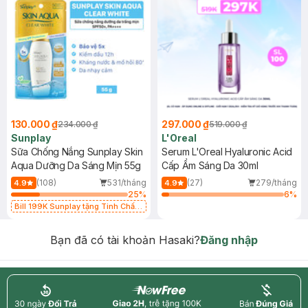
130.000 ₫
297.000 ₫
234.000 ₫
519.000 ₫
Sunplay
L'Oreal
Sữa Chống Nắng Sunplay Skin
Serum L'Oreal Hyaluronic Acid
Aqua Dưỡng Da Sáng Mịn 55g
Cấp Ẩm Sáng Da 30ml
(108)
531/tháng
(27)
279/tháng
4.9
4.9
25
%
6
%
Bill 199K Sunplay tặng Tinh Chất
Chống Nắng 7g trị giá 30K (SL có
hạn)
Bạn đã có tài khoản Hasaki?
Đăng nhập