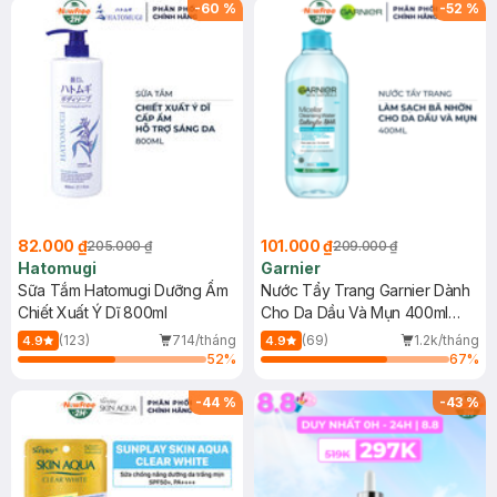
(SL có hạn)
-
60
%
-
52
%
82.000 ₫
101.000 ₫
205.000 ₫
209.000 ₫
Hatomugi
Garnier
Sữa Tắm Hatomugi Dưỡng Ẩm
Nước Tẩy Trang Garnier Dành
Chiết Xuất Ý Dĩ 800ml
Cho Da Dầu Và Mụn 400ml
(Mới)
(123)
714/tháng
(69)
1.2k/tháng
4.9
4.9
52
%
67
%
-
44
%
-
43
%