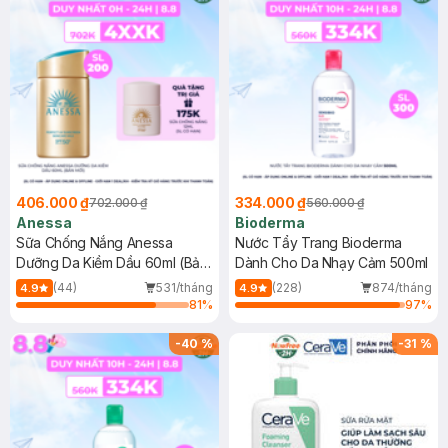
406.000 ₫
334.000 ₫
702.000 ₫
560.000 ₫
Anessa
Bioderma
Sữa Chống Nắng Anessa
Nước Tẩy Trang Bioderma
Dưỡng Da Kiềm Dầu 60ml (Bản
Dành Cho Da Nhạy Cảm 500ml
Mới)
(44)
531/tháng
(228)
874/tháng
4.9
4.9
81
%
97
%
-
40
%
-
31
%