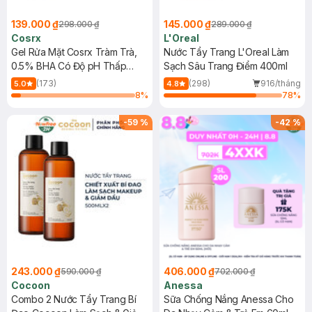
139.000 ₫
145.000 ₫
298.000 ₫
289.000 ₫
Cosrx
L'Oreal
Gel Rửa Mặt Cosrx Tràm Trà,
Nước Tẩy Trang L'Oreal Làm
0.5% BHA Có Độ pH Thấp
Sạch Sâu Trang Điểm 400ml
150ml
(173)
(298)
916/tháng
5.0
4.8
8
%
78
%
-
59
%
-
42
%
243.000 ₫
406.000 ₫
590.000 ₫
702.000 ₫
Cocoon
Anessa
Combo 2 Nước Tẩy Trang Bí
Sữa Chống Nắng Anessa Cho