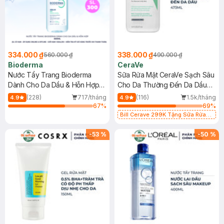
334.000 ₫
338.000 ₫
560.000 ₫
490.000 ₫
Bioderma
CeraVe
Nước Tẩy Trang Bioderma
Sữa Rửa Mặt CeraVe Sạch Sâu
Dành Cho Da Dầu & Hỗn Hợp
Cho Da Thường Đến Da Dầu
500ml
473ml
(228)
717/tháng
(116)
1.5k/tháng
4.9
4.9
67
%
69
%
Bill Cerave 299K Tặng Sữa Rửa
Mặt Cerave 30ml (SL có hạn)
-
53
%
-
50
%