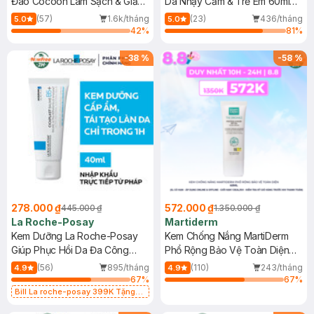
Đao Cocoon Làm Sạch & Giảm
Da Nhạy Cảm & Trẻ Em 60ml
Dầu 500ml
(Mới)
(57)
1.6k/tháng
(23)
436/tháng
5.0
5.0
42
%
81
%
-
38
%
-
58
%
278.000 ₫
572.000 ₫
445.000 ₫
1.350.000 ₫
La Roche-Posay
Martiderm
Kem Dưỡng La Roche-Posay
Kem Chống Nắng MartiDerm
Giúp Phục Hồi Da Đa Công
Phổ Rộng Bảo Vệ Toàn Diện
Dụng 40ml
40ml
(56)
895/tháng
(110)
243/tháng
4.9
4.9
67
%
67
%
Bill La roche-posay 399K Tặng
Gel rửa mặt da dầu nhạy cảm 50ml