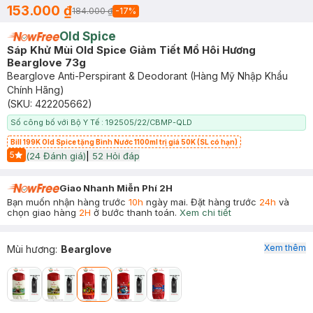
153.000 ₫
184.000 ₫
-
17
%
Old Spice
Sáp Khử Mùi Old Spice Giảm Tiết Mồ Hôi Hương
Bearglove 73g
Bearglove Anti-Perspirant & Deodorant (Hàng Mỹ Nhập Khẩu
Chính Hãng)
(SKU:
422205662
)
Số công bố với Bộ Y Tế : 192505/22/CBMP-QLD
Bill 199K Old Spice tặng Bình Nước 1100ml trị giá 50K (SL có hạn)
5
(
24
Đánh giá)
|
52
Hỏi đáp
Start Icon
Giao Nhanh Miễn Phí 2H
Bạn muốn nhận hàng trước
10h
ngày mai. Đặt hàng trước
24h
và
chọn giao hàng
2H
ở bước thanh toán.
Xem chi tiết
Xem thêm
Mùi hương
:
Bearglove