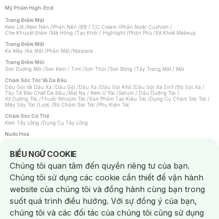
Mỹ Phẩm High-End
Trang Điểm Mặt
Kem Lót
/
Kem Nền
/
Phấn Nền
/
BB / CC Cream
/
Phấn Nước Cushion
/
Che Khuyết Điểm
/
Má Hồng
/
Tạo Khối / Highlight
/
Phấn Phủ
/
Xịt Khoá Makeup
Trang Điểm Mắt
Kẻ Mày
/
Kẻ Mắt
/
Phấn Mắt
/
Mascara
Trang Điểm Môi
Son Dưỡng Môi
/
Son Kem / Tint
/
Son Thỏi
/
Son Bóng
/
Tẩy Trang Mắt / Môi
Chăm Sóc Tóc Và Da Đầu
Dầu Gội Và Dầu Xả
/
Dầu Gội
/
Dầu Xả
/
Dầu Gội Khô
/
Dầu Gội Xả 2in1
/
Bộ Gội Xả
/
Tẩy Tế Bào Chết Da Đầu
/
Mặt Nạ / Kem Ủ Tóc
/
Serum / Dầu Dưỡng Tóc
/
Xịt Dưỡng Tóc
/
Thuốc Nhuộm Tóc
/
Sản Phẩm Tạo Kiểu Tóc
/
Dụng Cụ Chăm Sóc Tóc
/
Máy Sấy Tóc
/
Lược
/
Bộ Chăm Sóc Tóc
/
Phụ Kiện Tóc
Chăm Sóc Cơ Thể
Kem Tẩy Lông
/
Dụng Cụ Tẩy Lông
Nước Hoa
Nước Hoa Nữ
/
Nước Hoa Nam
/
Nước Hoa Cao Cấp
/
Xịt Thơm Toàn Thân
/
Nước Hoa Vùng Kín
Notice about cookies usage
BIỂU NGỮ COOKIE
Chăm Sóc Cá Nhân
Chúng tôi quan tâm đến quyền riêng tư của bạn.
Chống Muỗi
/
Khẩu Trang
/
Máy Massage
/
Mặt Nạ Xông Hơi
/
Nước Rửa Tay
/
Sản Phẩm Chăm Sóc Khác
/
Bàn Chải Đánh Răng
/
Bàn Chải Điện
/
Chúng tôi sử dụng các cookie cần thiết để vận hành
Hỗ Trợ Trắng Răng
/
Kem Đánh Răng
/
Máy Tăm Nước
/
Nước Súc Miệng
/
Tăm / Chỉ Nha Khoa
/
Xịt Thơm Miệng
/
Dung Dịch Vệ Sinh
/
Dưỡng Vùng Kín
/
website của chúng tôi và đồng hành cùng bạn trong
Khăn Ướt Vệ Sinh Vùng Kín
/
Băng Vệ Sinh
/
Tampon
/
Bọt Cạo Râu
/
Dao Cạo Râu
/
Máy Cạo Râu
suốt quá trình điều hướng. Với sự đồng ý của bạn,
Vấn Đề Về Da
chúng tôi và các đối tác của chúng tôi cũng sử dụng
Da Dầu / Lỗ Chân Lông To
/
Da Khô / Mất Nước
/
Da Lão Hóa
/
Da Mụn
/
Da Nhạy Cảm / Kích Ứng
/
Da Xỉn Màu
/
Thâm / Nám / Tàn Nhang
/