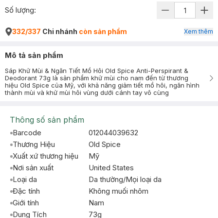
Số lượng:
332/337
Chi nhánh
còn sản phẩm
Xem thêm
Mô tả sản phẩm
Sáp Khử Mùi & Ngăn Tiết Mồ Hôi Old Spice Anti-Perspirant &
Deodorant 73g là sản phẩm khử mùi cho nam đến từ thương
hiệu Old Spice của Mỹ, với khả năng giảm tiết mồ hôi, ngăn hình
thành mùi và khử mùi hôi vùng dưới cánh tay vô cùng
Thông số sản phẩm
Barcode
012044039632
Thương Hiệu
Old Spice
Xuất xứ thương hiệu
Mỹ
Nơi sản xuất
United States
Loại da
Da thường/Mọi loại da
Đặc tính
Không muối nhôm
Giới tính
Nam
Dung Tích
73g