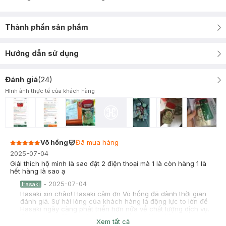
Thành phần sản phẩm
Hướng dẫn sử dụng
Đánh giá
(
24
)
Hình ảnh thực tế của khách hàng
Võ hồng
Đã mua hàng
2025-07-04
Giải thích hộ mình là sao đặt 2 điện thoại mà 1 là còn hàng 1 là
hết hàng là sao ạ
-
2025-07-04
Hasaki
Hasaki xin chào! Hasaki cảm ơn Võ hồng đã dành thời gian
đánh giá. Sự hài lòng của khách hàng là động lực to lớn để
Hasaki ngày càng phát triển hơn nữa về chất lượng dịch vụ.
Cảm ơn bạn đã tin tưởng và mua sắm tại Hasaki!
Xem tất cả