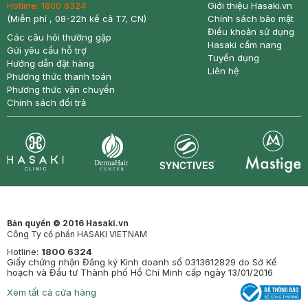
Hotline:
1800 6324
Giới thiệu Hasaki.vn
(Miễn phí , 08-22h kể cả T7, CN)
Chính sách bảo mật
Điều khoản sử dụng
Các câu hỏi thường gặp
Hasaki cẩm nang
Gửi yêu cầu hỗ trợ
Tuyển dụng
Hướng dẫn đặt hàng
Liên hệ
Phương thức thanh toán
Phương thức vận chuyển
Chính sách đổi trả
Synctives
Clinic
Dermahair
Mastige
Bản quyền © 2016 Hasaki.vn
Công Ty cổ phần HASAKI VIETNAM
Hotline:
1800 6324
Giấy chứng nhận Đăng ký Kinh doanh số 0313612829 do Sở Kế
hoạch và Đầu tư Thành phố Hồ Chí Minh cấp ngày 13/01/2016
Xem tất cả cửa hàng