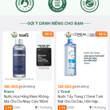
GỢI Ý DÀNH RIÊNG CHO BẠN
-
55
%
-
48
%
195.000 ₫
129.000 ₫
435.000 ₫
249.000 ₫
Klairs
L'Oreal
Nước Hoa Hồng Klairs Không
Nước Tẩy Trang L'Oreal Tươi
Mùi Cho Da Nhạy Cảm 180ml
Mát Cho Da Dầu, Hỗn Hợp
400ml
(148)
1.7k/tháng
(298)
2.1k/tháng
4.8
4.8