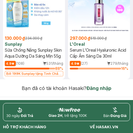
130.000 ₫
297.000 ₫
234.000 ₫
519.000 ₫
Sunplay
L'Oreal
Sữa Chống Nắng Sunplay Skin
Serum L'Oreal Hyaluronic Acid
Aqua Dưỡng Da Sáng Mịn 55g
Cấp Ẩm Sáng Da 30ml
(108)
531/tháng
(27)
279/tháng
4.9
4.9
88
%
16
%
Bill 199K Sunplay tặng Tinh Chất
Chống Nắng 7g trị giá 30K (SL có
hạn)
Bạn đã có tài khoản Hasaki?
Đăng nhập
return
nowfree
price
HỖ TRỢ KHÁCH HÀNG
VỀ HASAKI.VN