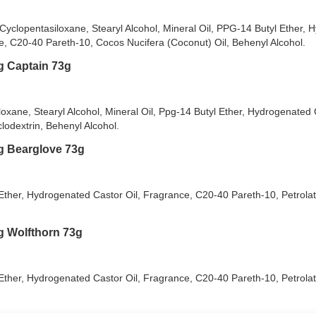
đàn hương.
clopentasiloxane, Stearyl Alcohol, Mineral Oil, PPG-14 Butyl Ether, 
độ ẩm cần thiết của da.
te, C20-40 Pareth-10, Cocos Nucifera (Coconut) Oil, Behenyl Alcohol.
không gây bết dính và không để lại vệt trắng dưới cánh tay.
g Captain 73g
l)
gây mùi hôi khó chịu.
 quả suốt 48 giờ.
ane, Stearyl Alcohol, Mineral Oil, Ppg-14 Butyl Ether, Hydrogenated C
lodextrin, Behenyl Alcohol.
g Bearglove 73g
Mồ Hôi Old Spice Anti-Perspirant & Deodorant:
l Ether, Hydrogenated Castor Oil, Fragrance, C20-40 Pareth-10, Petrola
ướt.
g Wolfthorn 73g
l Ether, Hydrogenated Castor Oil, Fragrance, C20-40 Pareth-10, Petrola