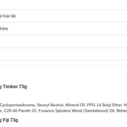
i loại da
nhôm
i-Perspirant & Deodorant phù hợp với loại da nào?
ồ Hôi Old Spice Anti-Perspirant & Deodorant:
g Timber 73g
ồ Hôi Old Spice Anti-Perspirant & Deodorant:
clopentasiloxane, Stearyl Alcohol, Mineral Oil, PPG-14 Butyl Ether, 
rite, C20-40 Pareth-10, Fusanus Spicatus Wood (Sandalwood) Oil, Behen
ách, giữ cho lỗ chân lông khô hơn so với chỉ dùng chất khử mùi.
 Fiji 73g
độ ẩm cần thiết của da.