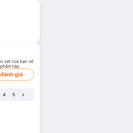
ận xét của bạn về
 phẩm này
 đánh giá
4
5