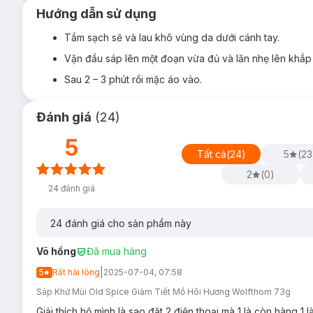
Hiện Hasaki đang bán song song cả 2 mẫu cũ và mớ
Hướng dẫn sử dụng
Lưu ý: Tác dụng có thể khác nhau tuỳ cơ địa của người dùn
Tắm sạch sẽ và lau khô vùng da dưới cánh tay.
Vặn đầu sáp lên một đoạn vừa đủ và lăn nhẹ lên khắp
Sau 2 – 3 phút rồi mặc áo vào.
Đánh giá
(
24
)
5
Tất cả
(
24
)
5
(
23
2
(
0
)
24
đánh giá
24
đánh giá cho sản phẩm này
Võ hồng
Đã mua hàng
|
5
Rất hài lòng
2025-07-04, 07:58
Sáp Khử Mùi Old Spice Giảm Tiết Mồ Hôi Hương Wolfthorn 73g
Giải thích hộ mình là sao đặt 2 điện thoại mà 1 là còn hàng 1 l