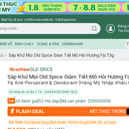
 Mặt
Tẩy tế bào chết
Bioderma
Nước Giặt
Bagsmart
Đăng 
Search icon
Tài kh
T
MỚI VỀ
BÁN CHẠY
CLINIC & SPA
DERMAHAIR
ùi
Sáp Khử Mùi Old Spice Giảm Tiết Mồ Hôi Hương Fiji 73g
OLD SPICE
Sáp Khử Mùi Old Spice Giảm Tiết Mồ Hôi Hương Fi
Fiji Anti-Perspirant & Deodorant (Hàng Mỹ Nhập Khẩu
Số công bố với Bộ Y Tế : 146964/21/CBMP-QLD
5
24
đánh giá
|
52
Hỏi đáp
|
Mã sản phẩm:
206500009
KẾT THÚC TRONG
Bill 199K Old Spice tặng Bình Nước 1100ml trị giá 50K (SL có hạn)