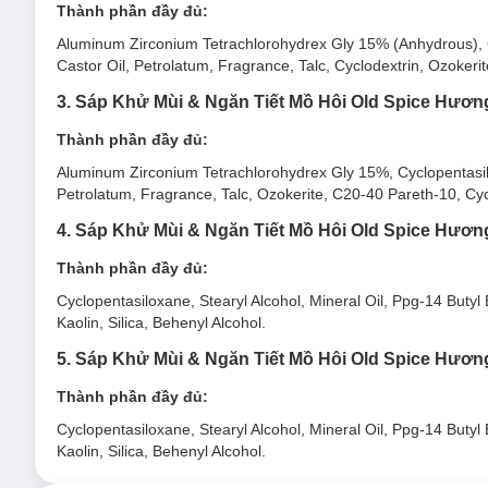
Thành phần đầy đủ:
Chất khử mùi và ngăn mồ hôi rắn bằng tinh chất từ gỗ 
Aluminum Zirconium Tetrachlorohydrex Gly 15% (Anhydrous), Cy
Ngăn tiết mồ hôi hiệu quả, thông thoáng mà vẫn giữ lại 
Castor Oil, Petrolatum, Fragrance, Talc, Cyclodextrin, Ozokeri
Chất sáp trắng mang lại cảm giác khô thoáng, sạch sẽ, 
3. Sáp Khử Mùi & Ngăn Tiết Mồ Hôi Old Spice Hươn
Chứa các thành phần diệt vi khuẩn (Glycols, Alcoho
Thành phần đầy đủ:
Chứa phân tử Aluminum
giảm và ngăn tiết mồ hôi hiệu
Aluminum Zirconium Tetrachlorohydrex Gly 15%, Cyclopentasilox
Petrolatum, Fragrance, Talc, Ozokerite, C20-40 Pareth-10, Cyc
4. Sáp Khử Mùi & Ngăn Tiết Mồ Hôi Old Spice Hươn
Thành phần đầy đủ:
Hướng dẫn bảo quản Sáp Khử Mùi & Ngăn Tiết 
Cyclopentasiloxane, Stearyl Alcohol, Mineral Oil, Ppg-14 Buty
Nơi khô ráo thoáng mát.
Kaolin, Silica, Behenyl Alcohol.
Tránh ánh nắng trực tiếp, nơi có nhiệt độ cao hoặc ẩm 
5. Sáp Khử Mùi & Ngăn Tiết Mồ Hôi Old Spice Hươn
Đậy nắp kín sau khi sử dụng.
Thành phần đầy đủ:
Lưu ý:
Cyclopentasiloxane, Stearyl Alcohol, Mineral Oil, Ppg-14 Buty
Ngày sản xuất:
Xem chi tiết trên bao bì.
Kaolin, Silica, Behenyl Alcohol.
Hạn sử dụng:
24 tháng kể từ ngày sản xuất.