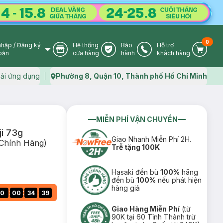
0
nhập
/
Đăng ký
Hệ thống
Bảo
Hỗ trợ
User Icon
Store Icon
Warranty Icon
Phone Icon
Cart I
oản
cửa hàng
hành
khách hàng
ải ứng dụng
Phường 8, Quận 10, Thành phố Hồ Chí Minh
Map icon
MIỄN PHÍ VẬN CHUYỂN
ji 73g
Giao Nhanh Miễn Phí 2H.
 Chính Hãng)
Trễ tặng 100K
Hasaki đền bù
100%
hãng
đền bù
100%
nếu phát hiện
hàng giả
:
:
:
0
00
34
38
Giao Hàng Miễn Phí
(từ
90K tại 60 Tỉnh Thành trừ