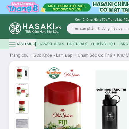
Kem Chống Nắng
Tẩy Trang
Sữa Rửa
Logo
DANH MỤC
HASAKI DEALS
HOT DEALS
THƯƠNG HIỆU
HÀNG 
Hamburger icon
Trang chủ
Sức Khỏe - Làm Đẹp
Chăm Sóc Cơ Thể
Khử M