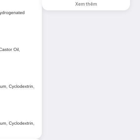
Xem thêm
giá 50K (SL có
hạn)
Hydrogenated
astor Oil,
tum, Cyclodextrin,
tum, Cyclodextrin,