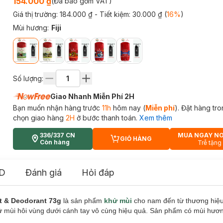
154.000 ₫
(Đã bao gồm VAT)
Giá thị trường:
184.000 ₫
- Tiết kiệm:
30.000 ₫
(
16
%
)
Mùi hương
:
Fiji
Số lượng:
Giao Nhanh Miễn Phí 2H
Bạn muốn nhận hàng trước
11h
hôm nay (
Miễn phí
). Đặt hàng tr
chọn giao hàng
2H
ở bước thanh toán.
Xem thêm
336/337 CN
MUA NGAY N
GIỎ HÀNG
CART PLUS ICON
Còn hàng
Trễ tặng
D
Đánh giá
Hỏi đáp
nt & Deodorant 73g
là sản phẩm
khử mùi
cho nam đến từ thương hiệ
hử mùi hôi vùng dưới cánh tay vô cùng hiệu quả. Sản phẩm có mùi hươn