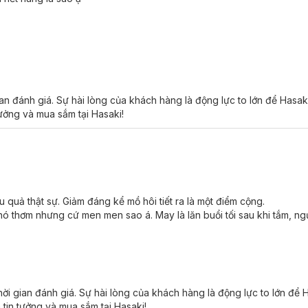
an đánh giá. Sự hài lòng của khách hàng là động lực to lớn để Hasa
tưởng và mua sắm tại Hasaki!
u quả thật sự. Giảm đáng kể mồ hôi tiết ra là một điểm cộng.
 nó thơm nhưng cứ men men sao á. May là lăn buổi tối sau khi tắm, ngủ
hời gian đánh giá. Sự hài lòng của khách hàng là động lực to lớn để
 tin tưởng và mua sắm tại Hasaki!