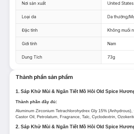
Nơi sản xuất
United States
Loại da
Da thường/Mọ
Đặc tính
Không muối 
Giới tính
Nam
Dung Tích
73g
Sáp Khử Mùi & Ngăn Tiết Mồ Hôi Old Spice Ant
Sản phẩm phù hợp với mọi loại da.
Thành phần sản phẩm
Đối tượng sử dụng Sáp Khử Mùi & Ngăn Tiết M
1. Sáp Khử Mùi & Ngăn Tiết Mồ Hôi Old Spice Hươn
Thường xuyên tiết mồ hôi ở vùng dưới cánh tay.
Vùng da dưới cánh tay có mùi hôi thiếu tự tin.
Thành phần đầy đủ:
Ưu thế nổi bật của Sáp Khử Mùi & Ngăn Tiết M
Aluminum Zirconium Tetrachlorohydrex Gly 15% (Anhydrous), Cy
Castor Oil, Petrolatum, Fragrance, Talc, Cyclodextrin, Ozoke
Sản phẩm nhẹ nhàng apply trên da và làm giảm mồ hôi n
2. Sáp Khử Mùi & Ngăn Tiết Mồ Hôi Old Spice Hương
Ngăn tiết mồ hôi hiệu quả, thông thoáng mà vẫn giữ lại 