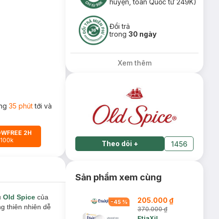
huyện, toàn Quốc từ 249K)
Đổi trả
trong
30 ngày
Xem thêm
ong
35 phút
tới và
OWFREE 2H
 100k
Theo dõi
+
1456
Sản phẩm xem cùng
u
Old Spice
của
205.000 ₫
-
45
%
g thiên nhiên dễ
370.000 ₫
EtiaXil