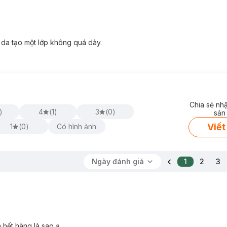
i.
g
 da tạo một lớp không quá dày.
Chia sẻ nh
)
4
(
1
)
3
(
0
)
sản
Viết
1
(
0
)
Có hình ảnh
Ngày đánh giá
1
2
3
à hết hàng là sao ạ