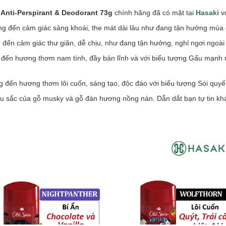
Anti-Perspirant & Deodorant 73g
chính hãng đã có mặt tại
Hasaki
vớ
 đến cảm giác sảng khoái, the mát dài lâu như đang tận hưởng mùa 
ến cảm giác thư giãn, dễ chịu, như đang tận hưởng, nghỉ ngơi ngoài 
ến hương thơm nam tính, đầy bản lĩnh và với biểu tượng Gấu mạnh 
 đến hương thơm lôi cuốn, sáng tạo, độc đáo với biểu tượng Sói quyế
 sắc của gỗ musky và gỗ đàn hương nồng nàn. Dẫn dắt bạn tự tin kh