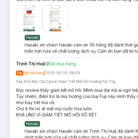
Hasaki
Hasaki xin chào! Hasaki cảm ơn Võ hồng đã dành thời gi
triển hơn nữa về chất lượng dịch vụ. Cảm ơn bạn đã tin 
Trịnh Thị Huệ
Đã mua hàng
|
5
Rất hài lòng
2025-05-20, 08:03
Sáp Khử Mùi Old Spice Giảm Tiết Mồ Hôi Hương Fiji 73g
Đọc review thấy giảm tiết mồ hôi. Mình mua đại mà ai ngờ hiệ
Tuy nhiên, điểm trừ là mùi hương của loại Fuji này mình thấy
như bay hết mùi rồi.
Chứ k thì nó át mất mùi nước hoa luôn.
KHÁ ƯNG VÌ GIẢM TIẾT MỒ HÔI RÕ RỆT.
Hasaki
Hasaki xin chào! Hasaki cảm ơn Trịnh Thị Huệ đã dành t
phát triển hơn nữa về chất lượng dịch vụ. Cảm ơn bạn đã