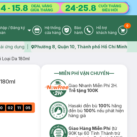
0
nhập
/
Đăng ký
Hệ thống
Bảo
Hỗ trợ
User Icon
Store Icon
Warranty Icon
Phone Icon
Cart I
oản
cửa hàng
hành
khách hàng
ải ứng dụng
Phường 8, Quận 10, Thành phố Hồ Chí Minh
Map icon
i Loại Da 180ml
MIỄN PHÍ VẬN CHUYỂN
 180ml
Giao Nhanh Miễn Phí 2H.
Trễ tặng 100K
Hasaki đền bù
100%
hãng
:
:
:
0
02
11
04
đền bù
100%
nếu phát hiện
hàng giả
Giao Hàng Miễn Phí
(từ
90K tại 60 Tỉnh Thành trừ