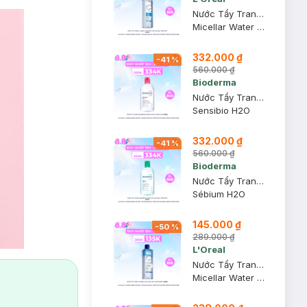
Nước Tẩy Trang L'Oreal Tươi Mát Cho Da Dầu, Hỗn Hợp 400ml
Micellar Water 3-in-1 Refreshing Even For Sensitive Skin
332.000 ₫
-
41
%
560.000 ₫
Bioderma
Nước Tẩy Trang Bioderma Dành Cho Da Nhạy Cảm 500ml
Sensibio H2O
332.000 ₫
-
41
%
560.000 ₫
Bioderma
Nước Tẩy Trang Bioderma Dành Cho Da Dầu & Hỗn Hợp 500ml
Sébium H2O
145.000 ₫
-
50
%
289.000 ₫
L'Oreal
Nước Tẩy Trang L'Oreal Làm Sạch Sâu Trang Điểm 400ml
Micellar Water 3-in-1 Deep Cleansing Even For Sensitive Skin