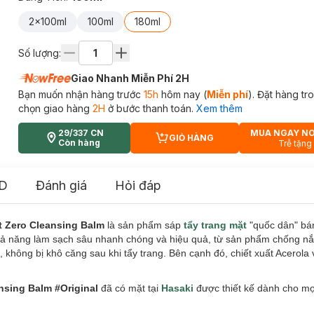
2x100ml
100ml
180ml
Số lượng:
Giao Nhanh Miễn Phí 2H
Bạn muốn nhận hàng trước
15h
hôm nay (
Miễn phí
). Đặt hàng t
chọn giao hàng
2H
ở bước thanh toán.
Xem thêm
29/337 CN
MUA NGAY N
GIỎ HÀNG
CART PLUS ICON
Còn hàng
Trễ tặng
D
Đánh giá
Hỏi đáp
it Zero Cleansing Balm
là sản phẩm sáp
tẩy trang mặt
"quốc dân" bá
hả năng làm sạch sâu nhanh chóng và hiệu quả, từ sản phẩm chống 
hông bị khô căng sau khi tẩy trang. Bên cạnh đó, chiết xuất Acerola 
ansing Balm #Original
đã có mặt tại
Hasaki
được thiết kế dành cho mọi