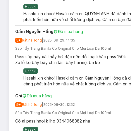
Hasaki
Hasaki xin chào! Hasaki cảm ơn QUỲNH ANH đã dành thời
phát triển hơn nữa về chất lượng dịch vụ. Cảm ơn bạn đã
Gấm Nguyễn Hồng
Đã mua hàng
|
5
Rất hài lòng
2025-09-29, 14:35
Sáp Tẩy Trang Banila Co Original Cho Mọi Loại Da 100ml
Pass sáp này xài thấy hơi đặc nên đổi loại khác pass 150k
Zá lồ ko bảy bảy chín tám bảy hai một ba ko
Hasaki
Hasaki xin chào! Hasaki cảm ơn Gấm Nguyễn Hồng đã dàn
càng phát triển hơn nữa về chất lượng dịch vụ. Cảm ơn b
Chi
Đã mua hàng
|
5
Rất hài lòng
2025-06-30, 12:52
Độ an toàn:
Sáp Tẩy Trang Banila Co Original Cho Mọi Loại Da 100ml
Đã qua kiểm định không gây kích ứng da.
Có ai pass hnoi k lhe 0344968382 nha
Đã hoàn thành bài kiểm tra kích ứng mắt.
Hasaki