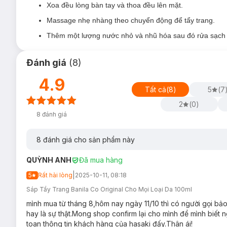
Xoa đều lòng bàn tay và thoa đều lên mặt.
Massage nhẹ nhàng theo chuyển động để tẩy trang.
Thêm một lượng nước nhỏ và nhũ hóa sau đó rửa sạch 
Đánh giá
(
8
)
4.9
Tất cả
(
8
)
5
(
7
2
(
0
)
8
đánh giá
8
đánh giá cho sản phẩm này
QUỲNH ANH
Đã mua hàng
|
5
Rất hài lòng
2025-10-11, 08:18
Sáp Tẩy Trang Banila Co Original Cho Mọi Loại Da 100ml
mình mua từ tháng 8,hôm nay ngày 11/10 thì có người gọi bảo 
hay là sự thật.Mong shop confirm lại cho mình để mình biết 
toan thông tin khách hàng của hasaki đấy.Thân ái!