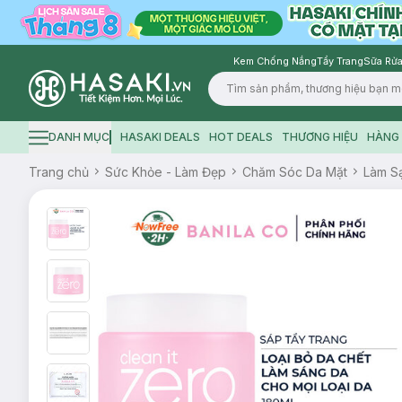
Kem Chống Nắng
Tẩy Trang
Sữa Rửa
Logo
DANH MỤC
HASAKI DEALS
HOT DEALS
THƯƠNG HIỆU
HÀNG 
Hamburger icon
Trang chủ
Sức Khỏe - Làm Đẹp
Chăm Sóc Da Mặt
Làm S