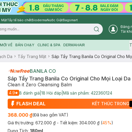
 Mặt
Tẩy tế bào chết
Bioderma
Nước Giặt
Bagsmart
Đăng 
Search icon
Tài kh
T
MỚI VỀ
BÁN CHẠY
CLINIC & SPA
DERMAHAIR
ạch Da
Tẩy Trang Mặt
Sáp Tẩy Trang Banila Co Original Cho Mọ
BANILA CO
Sáp Tẩy Trang Banila Co Original Cho Mọi Loại Da
Clean it Zero Cleansing Balm
4.9
8
đánh giá
|
18
Hỏi đáp
|
Mã sản phẩm:
422360124
KẾT THÚC TRONG
368.000 ₫
(Đã bao gồm VAT)
Giá thị trường:
672.000 ₫
- Tiết kiệm:
304.000 ₫
(
45
%
)
Dung Tích
:
180ml