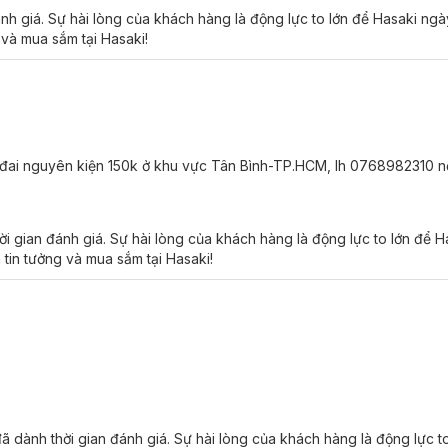
nh giá. Sự hài lòng của khách hàng là động lực to lớn để Hasaki ngà
 và mua sắm tại Hasaki!
o có màu hồng tươi được tạo từ thành phần chiết xuất thực vật.
vật.
 Original Cho Mọi Loại Da:
ên đai nguyên kiện 150k ở khu vực Tân Bình-TP.HCM, lh 0768982310 
ớt.
i gian đánh giá. Sự hài lòng của khách hàng là động lực to lớn để 
 tin tưởng và mua sắm tại Hasaki!
 dành thời gian đánh giá. Sự hài lòng của khách hàng là động lực t