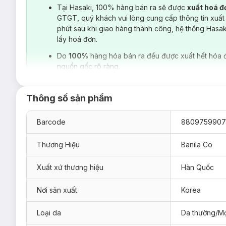
Tại Hasaki, 100% hàng bán ra sẽ được
xuất hoá 
GTGT, quý khách vui lòng cung cấp thông tin xuất
phút sau khi giao hàng thành công, hệ thống Hasa
lấy hoá đơn.
Do
100%
hàng hóa bán ra đều được xuất hết hóa 
nguồn gốc rõ ràng.
Thông số sản phẩm
Barcode
8809759907
Thương Hiệu
Banila Co
Xuất xứ thương hiệu
Hàn Quốc
Nơi sản xuất
Korea
Sáp Tẩy Trang Banila Co Original Cho Mọi Lo
Loại da
Da thường/Mọ
Sản phẩm thích hợp tẩy trang cho mọi loại da.