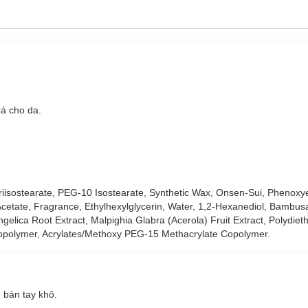
Original Cho Mọi Loại Da:
ở Pháp, phân tử thành phần hoạt chất có lợi trở nên nhỏ hơn được hấ
dưỡng ẩm và làm dịu da.
hợp từ
chiết xuất Acerola và Vitamin C
.
á cho da.
lớp trang điểm chống thấm nước, tất cả chỉ trong một bước duy nhất!
 và môi.
Triisostearate, PEG-10 Isostearate, Synthetic Wax, Onsen-Sui, Phenoxy
cetate, Fragrance, Ethylhexylglycerin, Water, 1,2-Hexanediol, Bambusa
 mắt môi, kể cả sản phẩm chống thấm nước.
gelica Root Extract, Malpighia Glabra (Acerola) Fruit Extract, Polydiet
opolymer, Acrylates/Methoxy PEG-15 Methacrylate Copolymer.
khi tẩy trang.
 bàn tay khô.