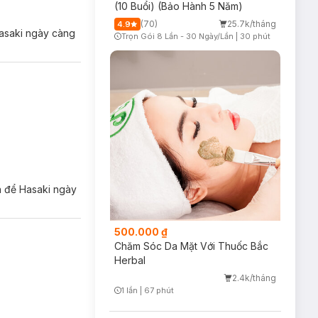
(10 Buổi) (Bảo Hành 5 Năm)
(70)
25.7k/tháng
4.9
Hasaki ngày càng
Trọn Gói 8 Lần - 30 Ngày/Lần
|
30 phút
Timer Gray Icon
n để Hasaki ngày
500.000 ₫
Chăm Sóc Da Mặt Với Thuốc Bắc
Herbal
2.4k/tháng
1 lần
|
67 phút
Timer Gray Icon