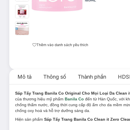
Thêm vào danh sách yêu thích
Mô tả
Thông số
Thành phần
HDS
Sáp Tẩy Trang Banila Co Original Cho Mọi Loại Da Clean 
của thương hiệu mỹ phẩm
Banila Co
đến từ Hàn Quốc, với k
chống thấm nước, đồng thời cung cấp độ ẩm cho da mềm mịn, k
chống oxy hoá và hỗ trợ dưỡng sáng da.
Hiện sản phẩm
Sáp Tẩy Trang Banila Co Clean it Zero Cle