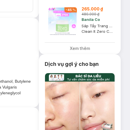
265.000 ₫
-
45
%
480.000 ₫
p thụ sâu vào da
Banila Co
Sáp Tẩy Trang Banila Co Cho Da Dầu, Mụn 100ml
Clean It Zero Cleansing Balm Pore Clarifying
Xem thêm
Dịch vụ gợi ý cho bạn
ethanol, Butylene
 Vulgaris
hyleneglycol