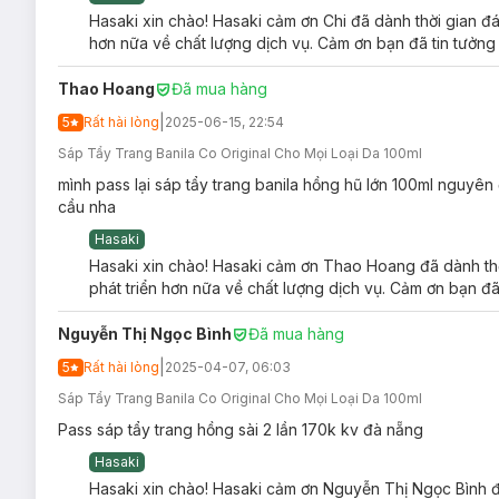
Hasaki xin chào! Hasaki cảm ơn Chi đã dành thời gian đá
Không chứa 23 thành phần gây hại.
hơn nữa về chất lượng dịch vụ. Cảm ơn bạn đã tin tưởng
Không có chất tạo màu nhân tạo: Sáp tẩy trang Banila C
Thao Hoang
Đã mua hàng
Công thức thuần chay, không chứa thành phần từ động 
|
5
Rất hài lòng
2025-06-15, 22:54
Hướng dẫn bảo quản Sáp Tẩy Trang Banila Co
Sáp Tẩy Trang Banila Co Original Cho Mọi Loại Da 100ml
Nơi khô ráo thoáng mát.
mình pass lại sáp tẩy trang banila hồng hũ lớn 100ml nguy
Tránh ánh nắng trực tiếp, nơi có nhiệt độ cao hoặc ẩm ư
cầu nha
Đậy nắp kín sau khi sử dụng.
Hasaki
Hasaki xin chào! Hasaki cảm ơn Thao Hoang đã dành thờ
phát triển hơn nữa về chất lượng dịch vụ. Cảm ơn bạn đã
Nguyễn Thị Ngọc Bình
Đã mua hàng
|
5
Rất hài lòng
2025-04-07, 06:03
Sáp Tẩy Trang Banila Co Original Cho Mọi Loại Da 100ml
Pass sáp tẩy trang hồng sài 2 lần 170k kv đà nẵng
Hasaki
Hasaki xin chào! Hasaki cảm ơn Nguyễn Thị Ngọc Bình đã