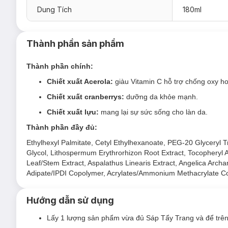
Dung Tích
180ml
Ưu thế nổi bật của Sáp Tẩy Trang Banila Co 
Bằng cách lên men nước khoáng từ các suối nước nóng 
sau quá trình rửa mặt, mang lại hiệu quả tuyệt vời về 
Thành phần sản phẩm
Thành phần chống oxi hóa chính của Clean It Zero kết 
Thành phần chính:
Chiết xuất cranberrys
- dưỡng da khỏe mạnh.
Chiết xuất Acerola:
giàu Vitamin
C hỗ trợ chống oxy ho
Chiết xuất lựu
- Mang lại sự sức sống cho làn da.
Chiết xuất cranberrys:
dưỡng da khỏe mạnh.
Sản phẩm là dạng sáp không có mùi (no perfume).
Chiết xuất lựu:
mang lại sự sức sống cho làn da.
Có khả năng làm sạch sâu từ sản phẩm chống nắng đến 
Thành phần đầy đủ:
Sản phẩm thân thiện với làn da, có thể sử dụng cho mắt
Ethylhexyl Palmitate, Cetyl Ethylhexanoate, PEG-20 Glyceryl 
Công dụng:
Glycol, Lithospermum Erythrorhizon Root Extract, Tocopheryl A
Giúp tẩy sạch kem chống nắng và lớp trang điểm mặt /
Leaf/Stem Extract, Aspalathus Linearis Extract, Angelica Archan
Adipate/IPDI Copolymer, Acrylates/Ammonium Methacrylate C
Cung cấp độ ẩm, giúp da mềm mại, không bị khô rát sau 
Chống oxy hoá và hỗ trợ dưỡng sáng da.
Hướng dẫn sử dụng
Lấy 1 lượng sản phẩm vừa đủ Sáp Tẩy Trang và để trên