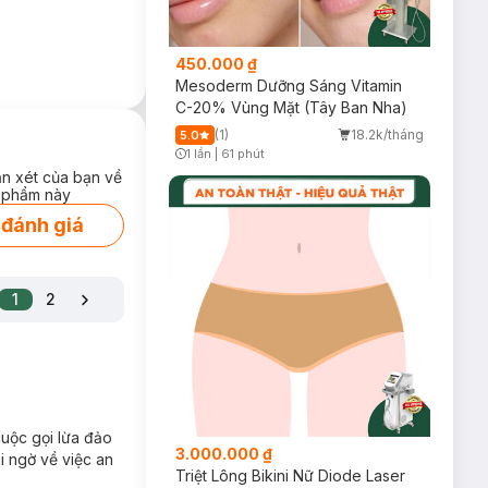
450.000 ₫
Mesoderm Dưỡng Sáng Vitamin
C-20% Vùng Mặt (Tây Ban Nha)
(1)
18.2k/tháng
5.0
1 lần
|
61 phút
Timer Gray Icon
ận xét của bạn về
 phẩm này
 đánh giá
1
2
cuộc gọi lừa đảo
3.000.000 ₫
i ngờ về việc an
Triệt Lông Bikini Nữ Diode Laser