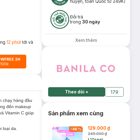
huyện, toàn Quốc từ 249K)
Đổi trả
trong
30 ngày
Xem thêm
rong
12 phút
tới và
OWFREE 2H
 100k
Theo dõi
+
179
n chạy hàng đầu
nắng đến makeup
Sản phẩm xem cùng
và Vitamin C giúp
129.000 ₫
 loại da.
-
48
%
249.000 ₫
L'Oreal