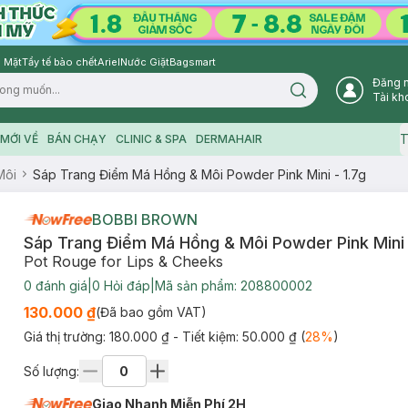
 Mặt
Tẩy tế bào chết
Ariel
Nước Giặt
Bagsmart
Đăng 
Search icon
Tài kh
T
MỚI VỀ
BÁN CHẠY
CLINIC & SPA
DERMAHAIR
Môi
Sáp Trang Điểm Má Hồng & Môi Powder Pink Mini - 1.7g
BOBBI BROWN
Sáp Trang Điểm Má Hồng & Môi Powder Pink Mini 
Pot Rouge for Lips & Cheeks
0
đánh giá
|
0
Hỏi đáp
|
Mã sản phẩm:
208800002
130.000 ₫
(Đã bao gồm VAT)
Giá thị trường:
180.000 ₫
- Tiết kiệm:
50.000 ₫
(
28
%
)
Số lượng:
Giao Nhanh Miễn Phí 2H