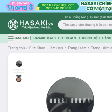
Kem Chống Nắng
Tẩy Trang
Sữa Rửa
Logo
DANH MỤC
HASAKI DEALS
HOT DEALS
THƯƠNG HIỆU
HÀNG 
Hamburger icon
Trang chủ
Sức Khỏe - Làm Đẹp
Trang Điểm
Trang Điểm 