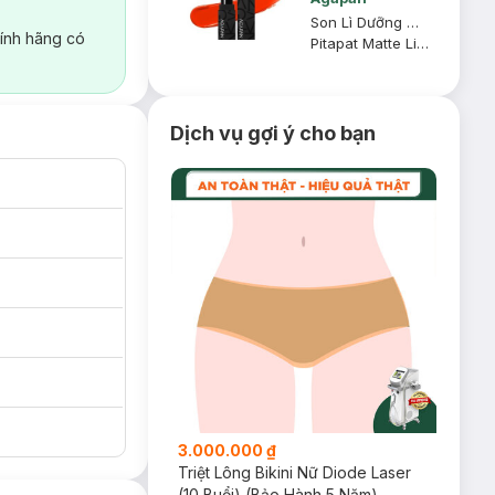
Son Lì Dưỡng Môi Màu Cam - 04 Love
ính hãng có
Pitapat Matte Lipstick
Dịch vụ gợi ý cho bạn
3.000.000 ₫
Triệt Lông Bikini Nữ Diode Laser
(10 Buổi) (Bảo Hành 5 Năm)