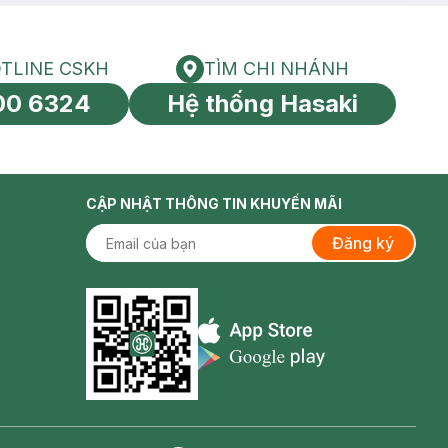
TLINE CSKH
TÌM CHI NHÁNH
HOTLINE CSKH
Tìm chi nhánh
00 6324
Hệ thống Hasaki
tín toàn cầu
CẬP NHẬT THÔNG TIN KHUYẾN MÃI
Đăng ký
Appstore icon
Goolge Play icon