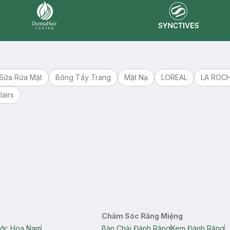
Synctives
Dermahair
Sữa Rửa Mặt
Bông Tẩy Trang
Mặt Nạ
LOREAL
LA ROC
lairs
Chăm Sóc Răng Miệng
ớc Hoa Nam
Bàn Chải Đánh Răng
Kem Đánh Răng