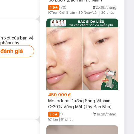
(70)
25.6k/tháng
4.9
Trọn Gói 8 Lần - 30 Ngày/Lần
|
30 phút
Timer Gray Icon
ận xét của bạn về
 phẩm này
 đánh giá
450.000 ₫
Mesoderm Dưỡng Sáng Vitamin
C-20% Vùng Mặt (Tây Ban Nha)
(1)
18.2k/tháng
5.0
1 lần
|
61 phút
Timer Gray Icon