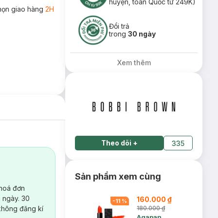
huyện, toàn Quốc từ 249K)
họn giao hàng
2H
Đổi trả
trong
30 ngày
Xem thêm
Theo dõi
+
335
Sản phẩm xem cùng
 hoá đơn
 ngày. 30
160.000 ₫
-
11
%
không đăng kí
180.000 ₫
Agapan