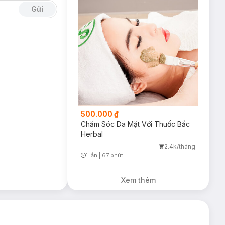
Gửi
500.000 ₫
Chăm Sóc Da Mặt Với Thuốc Bắc
Herbal
2.4k/tháng
1 lần
|
67 phút
Timer Gray Icon
Xem thêm