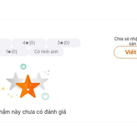
Chia sẻ nh
)
4
(
0
)
3
(
0
)
sản
Viết
1
(
0
)
Có hình ảnh
hẩm này chưa có đánh giá