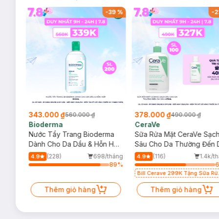
-
37
%
-
39
%
-
2
343.000 ₫
378.000 ₫
560.000 ₫
490.000 ₫
Bioderma
CeraVe
rma
Nước Tẩy Trang Bioderma
Sữa Rửa Mặt CeraVe Sạc
m
Dành Cho Da Dầu & Hỗn Hợp
Sâu Cho Da Thường Đến 
500ml
Dầu 473ml
/tháng
(228)
698/tháng
(116)
1.4k/t
4.9
4.9
85
%
89
%
Bill Cerave 299K Tặng Sữa Rử
Mặt Cerave 30ml (SL có hạn)
Thêm giỏ hàng
Thêm giỏ hàng