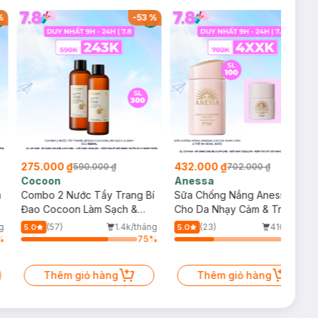
%
-
53
%
-
38
%
275.000 ₫
432.000 ₫
590.000 ₫
702.000 ₫
Cocoon
Anessa
m
Combo 2 Nước Tẩy Trang Bí
Sữa Chống Nắng Anessa
Đao Cocoon Làm Sạch &
Cho Da Nhạy Cảm & Trẻ Em
Giảm Dầu 500ml
60ml (Mới)
g
(57)
1.4k/tháng
(23)
410/tháng
5.0
5.0
%
75
%
34
%
Thêm giỏ hàng
Thêm giỏ hàng