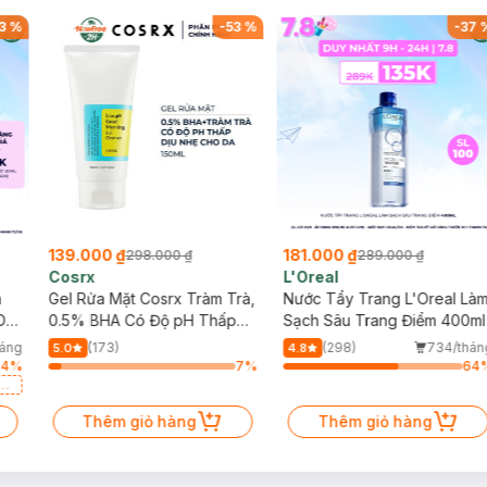
3
%
-
53
%
-
37
139.000 ₫
181.000 ₫
298.000 ₫
289.000 ₫
Cosrx
L'Oreal
h
Gel Rửa Mặt Cosrx Tràm Trà,
Nước Tẩy Trang L'Oreal Là
Da
0.5% BHA Có Độ pH Thấp
Sạch Sâu Trang Điểm 400ml
150ml
háng
(173)
(298)
734/thán
5.0
4.8
64
%
7
%
64
a
Thêm giỏ hàng
Thêm giỏ hàng