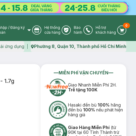
0
nhập
/
Đăng ký
Hệ thống
Bảo
Hỗ trợ
User Icon
Store Icon
Warranty Icon
Phone Icon
Cart I
oản
cửa hàng
hành
khách hàng
ải ứng dụng
Phường 8, Quận 10, Thành phố Hồ Chí Minh
Map icon
MIỄN PHÍ VẬN CHUYỂN
- 1.7g
Giao Nhanh Miễn Phí 2H.
Trễ tặng 100K
Hasaki đền bù
100%
hãng
đền bù
100%
nếu phát hiện
hàng giả
Giao Hàng Miễn Phí
(từ
90K tại 60 Tỉnh Thành trừ