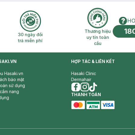
HO
18
n phí 2H
30 ngày đổi trả miễn phí
Thương hiệu uy 
Thương hiệu
30 ngày đổi
uy tín toàn
trả miễn phí
cầu
SAKI.VN
HỢP TÁC & LIÊN KẾT
iệu Hasaki.vn
Hasaki Clinic
sách bảo mật
Dermahair
hoản sử dụng
 cẩm nang
facebook
THANH TOÁN
instagram
tiktok
dụng
master card
ATM card
visa card