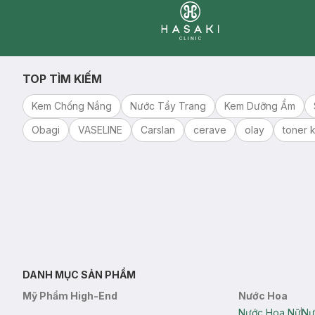
Clinic
TOP TÌM KIẾM
Kem Chống Nắng
Nước Tẩy Trang
Kem Dưỡng Ẩm
Obagi
VASELINE
Carslan
cerave
olay
toner k
DANH MỤC SẢN PHẨM
Mỹ Phẩm High-End
Nước Hoa
Nước Hoa Nữ
Nư