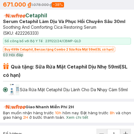
671.000 ₫
1.078.000 ₫
-
38
%
Cetaphil
Serum Cetaphil Làm Dịu Và Phục Hồi Chuyên Sâu 30ml
Soothing And Comforting Cica Restoring Serum
(SKU:
422226333
)
Số công bố với Bộ Y Tế : 231122/24/CBMP-QLD
Buy 499k Cetaphil, Benzac tặng Combo 2 Sữa Rửa Mặt 59ml(SL có hạn)
0
3
Hỏi đáp
Quà tặng: Sữa Rửa Mặt Cetaphil Dịu Nhẹ 59ml(SL
có hạn)
Sữa Rửa Mặt Cetaphil Dịu Lành Cho Da Nhạy Cảm 59ml
Giao Nhanh Miễn Phí 2H
Bạn muốn nhận hàng trước
10h
hôm nay. Đặt hàng trước
8h
và chọn
giao hàng
2H
ở bước thanh toán.
Xem chi tiết
Số lượng: