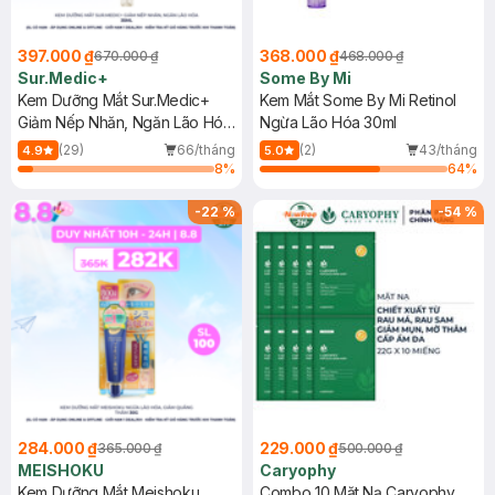
397.000 ₫
368.000 ₫
670.000 ₫
468.000 ₫
Sur.Medic+
Some By Mi
Kem Dưỡng Mắt Sur.Medic+
Kem Mắt Some By Mi Retinol
Giảm Nếp Nhăn, Ngăn Lão Hóa
Ngừa Lão Hóa 30ml
35ml
(29)
66/tháng
(2)
43/tháng
4.9
5.0
8
%
64
%
-
22
%
-
54
%
284.000 ₫
229.000 ₫
365.000 ₫
500.000 ₫
MEISHOKU
Caryophy
Kem Dưỡng Mắt Meishoku
Combo 10 Mặt Nạ Caryophy