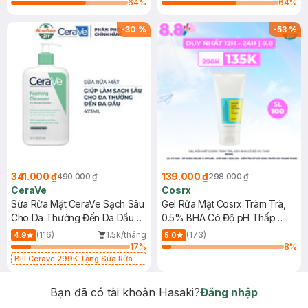
64
%
64
%
-
30
%
-
53
%
341.000 ₫
139.000 ₫
490.000 ₫
298.000 ₫
CeraVe
Cosrx
Sữa Rửa Mặt CeraVe Sạch Sâu
Gel Rửa Mặt Cosrx Tràm Trà,
Cho Da Thường Đến Da Dầu
0.5% BHA Có Độ pH Thấp
473ml
150ml
(116)
1.5k/tháng
(173)
4.9
5.0
17
%
8
%
Bill Cerave 299K Tặng Sữa Rửa
Mặt Cerave 30ml (SL có hạn)
Bạn đã có tài khoản Hasaki?
Đăng nhập