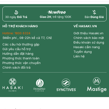
return
nowfree
price
HỖ TRỢ KHÁCH HÀNG
VỀ HASAKI.VN
Hotline:
1800 6324
Giới thiệu Hasaki.vn
(Miễn phí , 08-22h kể cả T7, CN)
Chính sách bảo mật
Điều khoản sử dụng
Các câu hỏi thường gặp
Hasaki cẩm nang
Gửi yêu cầu hỗ trợ
Tuyển dụng
Hướng dẫn đặt hàng
Liên hệ
Phương thức thanh toán
Phương thức vận chuyển
Chính sách đổi trả
Synctives
Clinic
Dermahair
Mastige