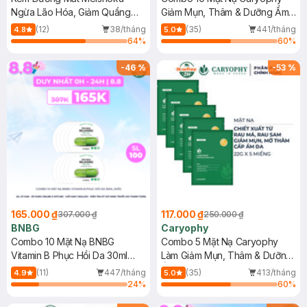
Ngừa Lão Hóa, Giảm Quầng
Giảm Mụn, Thâm & Dưỡng Ẩm
Thâm 30g
Da 22g
(12)
38/tháng
(35)
441/tháng
4.8
5.0
64
%
60
%
-
46
%
-
53
%
165.000 ₫
117.000 ₫
307.000 ₫
250.000 ₫
BNBG
Caryophy
Combo 10 Mặt Nạ BNBG
Combo 5 Mặt Nạ Caryophy
Vitamin B Phục Hồi Da 30ml
Làm Giảm Mụn, Thâm & Dưỡng
(Mới)
Ẩm Da 22g
(11)
447/tháng
(35)
413/tháng
4.9
5.0
24
%
60
%