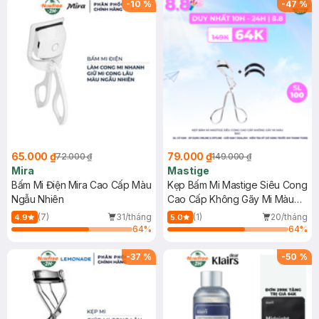
-
10
%
-
47
%
65.000 ₫
79.000 ₫
72.000 ₫
149.000 ₫
Mira
Mastige
Bấm Mi Điện Mira Cao Cấp Màu
Kẹp Bấm Mi Mastige Siêu Cong
Ngẫu Nhiên
Cao Cấp Không Gãy Mi Màu
Bạc
(7)
31/tháng
(1)
20/tháng
4.9
5.0
64
%
64
%
-
37
%
-
50
%