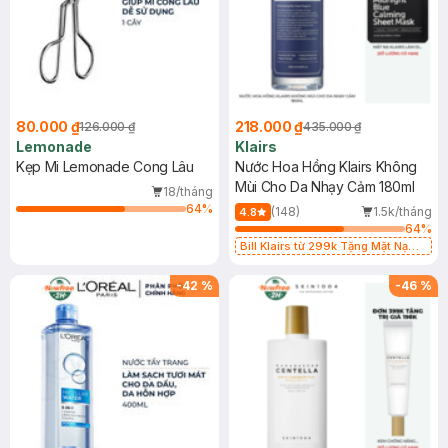
80.000 ₫
218.000 ₫
126.000 ₫
435.000 ₫
Lemonade
Klairs
Kẹp Mi Lemonade Cong Lâu
Nước Hoa Hồng Klairs Không
Mùi Cho Da Nhạy Cảm 180ml
18/tháng
64
%
(148)
1.5k/tháng
4.8
64
%
Bill Klairs từ 299k Tặng Mặt Nạ
Làm Dịu Da & Kiểm Soát Dầu Nhờn
25ml (SL Có Hạn)
-
42
%
-
46
%