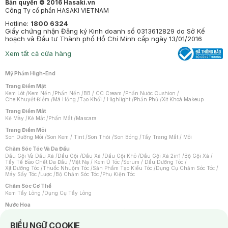
Bản quyền © 2016 Hasaki.vn
Công Ty cổ phần HASAKI VIETNAM
Hotline:
1800 6324
Giấy chứng nhận Đăng ký Kinh doanh số 0313612829 do Sở Kế
hoạch và Đầu tư Thành phố Hồ Chí Minh cấp ngày 13/01/2016
Xem tất cả cửa hàng
Mỹ Phẩm High-End
Trang Điểm Mặt
Kem Lót
/
Kem Nền
/
Phấn Nền
/
BB / CC Cream
/
Phấn Nước Cushion
/
Che Khuyết Điểm
/
Má Hồng
/
Tạo Khối / Highlight
/
Phấn Phủ
/
Xịt Khoá Makeup
Trang Điểm Mắt
Kẻ Mày
/
Kẻ Mắt
/
Phấn Mắt
/
Mascara
Trang Điểm Môi
Son Dưỡng Môi
/
Son Kem / Tint
/
Son Thỏi
/
Son Bóng
/
Tẩy Trang Mắt / Môi
Chăm Sóc Tóc Và Da Đầu
Dầu Gội Và Dầu Xả
/
Dầu Gội
/
Dầu Xả
/
Dầu Gội Khô
/
Dầu Gội Xả 2in1
/
Bộ Gội Xả
/
Tẩy Tế Bào Chết Da Đầu
/
Mặt Nạ / Kem Ủ Tóc
/
Serum / Dầu Dưỡng Tóc
/
Xịt Dưỡng Tóc
/
Thuốc Nhuộm Tóc
/
Sản Phẩm Tạo Kiểu Tóc
/
Dụng Cụ Chăm Sóc Tóc
/
Máy Sấy Tóc
/
Lược
/
Bộ Chăm Sóc Tóc
/
Phụ Kiện Tóc
Chăm Sóc Cơ Thể
Kem Tẩy Lông
/
Dụng Cụ Tẩy Lông
Nước Hoa
Nước Hoa Nữ
/
Nước Hoa Nam
/
Nước Hoa Cao Cấp
/
Xịt Thơm Toàn Thân
/
Nước Hoa Vùng Kín
Notice about cookies usage
BIỂU NGỮ COOKIE