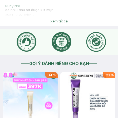
Ruby Nhi
da nhìu dau sd được k ít mụn
2024-10-22
Thích
0
Hasaki
Xem tất cả
Hasaki xin chào, để tiện hỗ trợ hơn, bạn nhấn nút phần "chat
với chúng tôi" cho Hasaki biết thêm tình trạng da bạn nhé !
2024-10-22
Thích
0
GỢI Ý DÀNH RIÊNG CHO BẠN
-
41
%
-
21
%