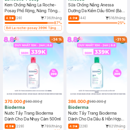
Kem Chống Nắng La Roche-
Sữa Chống Nắng Anessa
Posay Phổ Rộng, Nâng Tông
Dưỡng Da Kiềm Dầu 60ml (Bản
Kiềm Dầu 50ml
Mới)
(28)
736/tháng
(44)
516/tháng
4.9
4.9
87
%
25
%
Bill La roche-posay 399K Tặng
Gel rửa mặt da dầu nhạy cảm 50ml
(SL có hạn)
-
34
%
-
31
%
370.000 ₫
386.000 ₫
560.000 ₫
560.000 ₫
Bioderma
Bioderma
Nước Tẩy Trang Bioderma
Nước Tẩy Trang Bioderma
Dành Cho Da Nhạy Cảm 500ml
Dành Cho Da Dầu & Hỗn Hợp
500ml
(228)
789/tháng
(228)
621/tháng
4.9
4.9