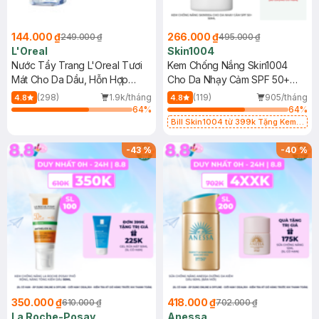
144.000 ₫
266.000 ₫
249.000 ₫
495.000 ₫
L'Oreal
Skin1004
Nước Tẩy Trang L'Oreal Tươi
Kem Chống Nắng Skin1004
Mát Cho Da Dầu, Hỗn Hợp
Cho Da Nhạy Cảm SPF 50+
400ml
50ml
(298)
1.9k/tháng
(119)
905/tháng
4.8
4.8
64
%
64
%
Bill Skin1004 từ 399k Tặng Kem
Chống Nắng Cho Da Nhạy Cảm
SPF 50+ 20ml (SL Có Hạn)
-
43
%
-
40
%
350.000 ₫
418.000 ₫
610.000 ₫
702.000 ₫
La Roche-Posay
Anessa