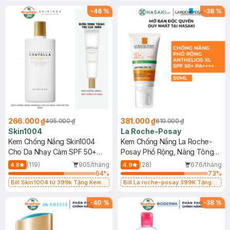
25ml (SL Có Hạn)
-
46
%
-
38
%
266.000 ₫
381.000 ₫
495.000 ₫
610.000 ₫
Skin1004
La Roche-Posay
Kem Chống Nắng Skin1004
Kem Chống Nắng La Roche-
Cho Da Nhạy Cảm SPF 50+
Posay Phổ Rộng, Nâng Tông
50ml
Kiềm Dầu 50ml
(119)
905/tháng
(28)
676/tháng
4.8
4.9
64
%
73
%
Bill Skin1004 từ 399k Tặng Kem
Bill La roche-posay 399K Tặng
Chống Nắng Cho Da Nhạy Cảm
Gel rửa mặt da dầu nhạy cảm 50ml
SPF 50+ 20ml (SL Có Hạn)
(SL có hạn)
-
40
%
-
38
%