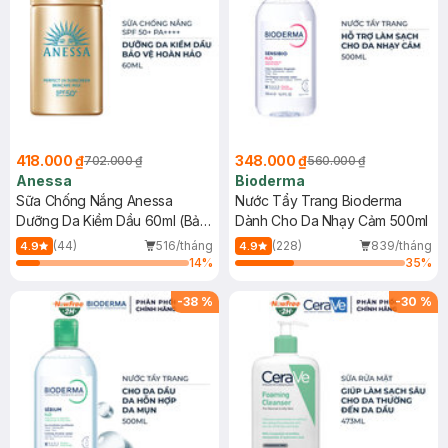
418.000 ₫
348.000 ₫
702.000 ₫
560.000 ₫
Anessa
Bioderma
Sữa Chống Nắng Anessa
Nước Tẩy Trang Bioderma
Dưỡng Da Kiềm Dầu 60ml (Bản
Dành Cho Da Nhạy Cảm 500ml
Mới)
(44)
516/tháng
(228)
839/tháng
4.9
4.9
14
%
35
%
-
38
%
-
30
%