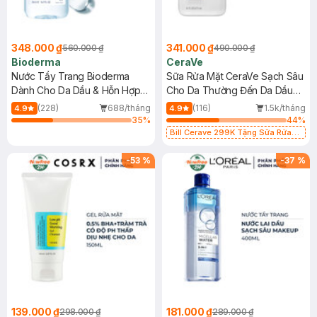
348.000 ₫
341.000 ₫
560.000 ₫
490.000 ₫
Bioderma
CeraVe
Nước Tẩy Trang Bioderma
Sữa Rửa Mặt CeraVe Sạch Sâu
Dành Cho Da Dầu & Hỗn Hợp
Cho Da Thường Đến Da Dầu
500ml
473ml
(228)
688/tháng
(116)
1.5k/tháng
4.9
4.9
35
%
44
%
Bill Cerave 299K Tặng Sữa Rửa
Mặt Cerave 30ml (SL có hạn)
-
53
%
-
37
%
139.000 ₫
181.000 ₫
298.000 ₫
289.000 ₫