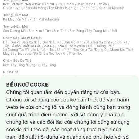
Kem Lót
/
Kem Nền
/
Phấn Nền
/
BB / CC Cream
/
Phấn Nước Cushion
/
Che Khuyết Điểm
/
Má Hồng
/
Tạo Khối / Highlight
/
Phấn Phủ
/
Xịt Khoá Makeup
Trang Điểm Mắt
Kẻ Mày
/
Kẻ Mắt
/
Phấn Mắt
/
Mascara
Trang Điểm Môi
Son Dưỡng Môi
/
Son Kem / Tint
/
Son Thỏi
/
Son Bóng
/
Tẩy Trang Mắt / Môi
Chăm Sóc Tóc Và Da Đầu
Dầu Gội Và Dầu Xả
/
Dầu Gội
/
Dầu Xả
/
Dầu Gội Khô
/
Dầu Gội Xả 2in1
/
Bộ Gội Xả
/
Tẩy Tế Bào Chết Da Đầu
/
Mặt Nạ / Kem Ủ Tóc
/
Serum / Dầu Dưỡng Tóc
/
Xịt Dưỡng Tóc
/
Thuốc Nhuộm Tóc
/
Sản Phẩm Tạo Kiểu Tóc
/
Dụng Cụ Chăm Sóc Tóc
/
Máy Sấy Tóc
/
Lược
/
Bộ Chăm Sóc Tóc
/
Phụ Kiện Tóc
Chăm Sóc Cơ Thể
Kem Tẩy Lông
/
Dụng Cụ Tẩy Lông
Nước Hoa
Nước Hoa Nữ
/
Nước Hoa Nam
/
Nước Hoa Cao Cấp
/
Xịt Thơm Toàn Thân
/
Nước Hoa Vùng Kín
Notice about cookies usage
BIỂU NGỮ COOKIE
Chăm Sóc Cá Nhân
Chúng tôi quan tâm đến quyền riêng tư của bạn.
Chống Muỗi
/
Khẩu Trang
/
Máy Massage
/
Mặt Nạ Xông Hơi
/
Nước Rửa Tay
/
Sản Phẩm Chăm Sóc Khác
/
Bàn Chải Đánh Răng
/
Bàn Chải Điện
/
Chúng tôi sử dụng các cookie cần thiết để vận hành
Hỗ Trợ Trắng Răng
/
Kem Đánh Răng
/
Máy Tăm Nước
/
Nước Súc Miệng
/
Tăm / Chỉ Nha Khoa
/
Xịt Thơm Miệng
/
Dung Dịch Vệ Sinh
/
Dưỡng Vùng Kín
/
website của chúng tôi và đồng hành cùng bạn trong
Khăn Ướt Vệ Sinh Vùng Kín
/
Băng Vệ Sinh
/
Tampon
/
Bọt Cạo Râu
/
Dao Cạo Râu
/
Máy Cạo Râu
suốt quá trình điều hướng. Với sự đồng ý của bạn,
Vấn Đề Về Da
chúng tôi và các đối tác của chúng tôi cũng sử dụng
Da Dầu / Lỗ Chân Lông To
/
Da Khô / Mất Nước
/
Da Lão Hóa
/
Da Mụn
/
Da Nhạy Cảm / Kích Ứng
/
Da Xỉn Màu
/
Thâm / Nám / Tàn Nhang
/
cookie để theo dõi các hoạt động trực tuyến của
Quầng Thâm & Bọng Mắt
/
Sẹo
/
Viêm Da Cơ Địa
bạn, đề xuất nội dung và quảng cáo phù hợp với sở
Dụng Cụ / Phụ Kiện Chăm Sóc Da