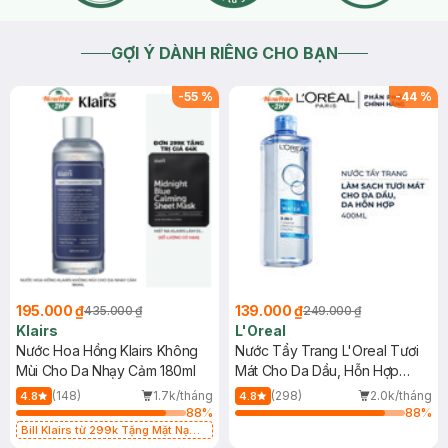
GỢI Ý DÀNH RIÊNG CHO BẠN
-
55
%
-
44
%
195.000 ₫
139.000 ₫
435.000 ₫
249.000 ₫
Klairs
L'Oreal
Nước Hoa Hồng Klairs Không
Nước Tẩy Trang L'Oreal Tươi
Mùi Cho Da Nhạy Cảm 180ml
Mát Cho Da Dầu, Hỗn Hợp
400ml
(148)
1.7k/tháng
(298)
2.0k/tháng
4.8
4.8
88
%
88
%
Bill Klairs từ 299k Tặng Mặt Nạ
Làm Dịu Da & Kiểm Soát Dầu Nhờn