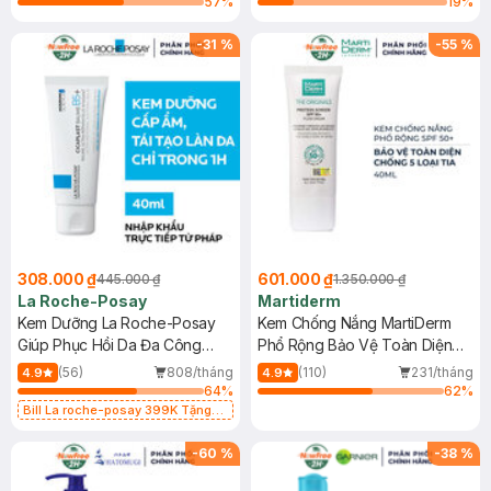
57
%
19
%
-
31
%
-
55
%
308.000 ₫
601.000 ₫
445.000 ₫
1.350.000 ₫
La Roche-Posay
Martiderm
Kem Dưỡng La Roche-Posay
Kem Chống Nắng MartiDerm
Giúp Phục Hồi Da Đa Công
Phổ Rộng Bảo Vệ Toàn Diện
Dụng 40ml
40ml
(56)
808/tháng
(110)
231/tháng
4.9
4.9
64
%
62
%
Bill La roche-posay 399K Tặng
Gel rửa mặt da dầu nhạy cảm 50ml
(SL có hạn)
-
60
%
-
38
%