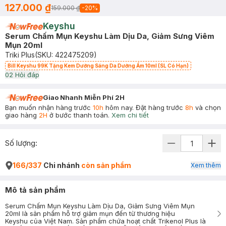
127.000 ₫
159.000 ₫
-
20
%
Keyshu
Serum Chấm Mụn Keyshu Làm Dịu Da, Giảm Sưng Viêm
Mụn 20ml
Triki Plus
(SKU:
422475209
)
Bill Keyshu 99K Tặng Kem Dưỡng Sáng Da Dưỡng Ẩm 10ml (SL Có Hạn)
0
2
Hỏi đáp
Giao Nhanh Miễn Phí 2H
Bạn muốn nhận hàng trước
10h
hôm nay. Đặt hàng trước
8h
và chọn
giao hàng
2H
ở bước thanh toán.
Xem chi tiết
Số lượng:
166/337
Chi nhánh
còn sản phẩm
Xem thêm
Mô tả sản phẩm
Serum Chấm Mụn Keyshu Làm Dịu Da, Giảm Sưng Viêm Mụn
20ml là sản phẩm hỗ trợ giảm mụn đến từ thương hiệu
Keyshu của Việt Nam. Sản phẩm chứa hoạt chất Trikenol Plus là