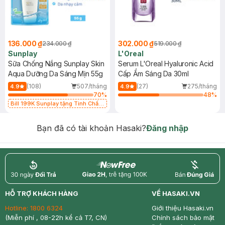
136.000 ₫
302.000 ₫
234.000 ₫
519.000 ₫
Sunplay
L'Oreal
Sữa Chống Nắng Sunplay Skin
Serum L'Oreal Hyaluronic Acid
Aqua Dưỡng Da Sáng Mịn 55g
Cấp Ẩm Sáng Da 30ml
(108)
507/tháng
(27)
275/tháng
4.9
4.9
70
%
48
%
Bill 199K Sunplay tặng Tinh Chất
Chống Nắng 7g trị giá 30K (SL có
hạn)
Bạn đã có tài khoản Hasaki?
Đăng nhập
return
nowfree
price
HỖ TRỢ KHÁCH HÀNG
VỀ HASAKI.VN
Hotline:
1800 6324
Giới thiệu Hasaki.vn
(Miễn phí , 08-22h kể cả T7, CN)
Chính sách bảo mật