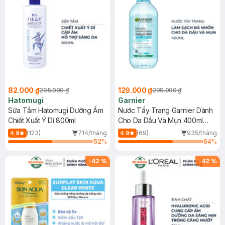
82.000 ₫
129.000 ₫
205.000 ₫
209.000 ₫
Hatomugi
Garnier
Sữa Tắm Hatomugi Dưỡng Ẩm
Nước Tẩy Trang Garnier Dành
Chiết Xuất Ý Dĩ 800ml
Cho Da Dầu Và Mụn 400ml
(Mới)
(123)
714/tháng
(69)
935/tháng
4.9
4.9
52
%
64
%
-
42
%
-
42
%