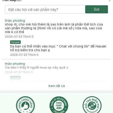
Gửi
thảo phương
shop ơi, cho mik hỏi thêm là sao trên ảnh là phần thể tích của
sản phẩm thường là 20ml/ rồi có cái mã số j nữa mà, sao của
mik k có thế
2026-07-23
Thích
0
Hasaki
Dạ bạn có thể nhấn vào mục " Chat với chúng tôi" để Hasaki
hỗ trợ kiểm tra cho bạn ạ
2026-07-23
Thích
0
thảo phương
Ủa dao t thấy ít người mua sp này quá z
2026-07-21
Thích
0
Hasaki
Dạ chào bạn, Hasaki cảm ơn bạn đã quan tâm đến sản phẩm
ạ. Lượng khách hàng quan tâm và mua sản phẩm có thể phụ
Xem tất cả
thuộc vào nhiều yếu tố như nhu cầu thị trường, chương trình
khuyến mãi, hoặc các review từ người dùng trước đó ạ. Nếu
bạn có bất kỳ câu hỏi nào về sản phẩm, đừng ngần ngại nhắn
tin cho Hasaki hoặc gọi hotline 1800 6324 (Nhánh 3) để được
tư vấn chi tiết hơn nhé ạ.
2026-07-21
Thích
0