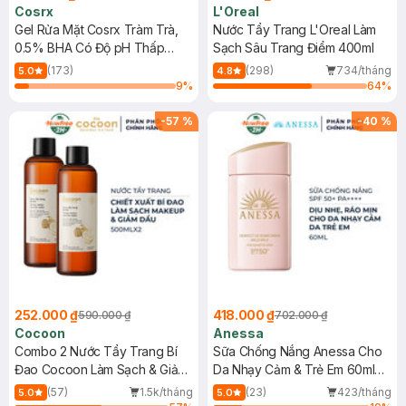
Cosrx
L'Oreal
Gel Rửa Mặt Cosrx Tràm Trà,
Nước Tẩy Trang L'Oreal Làm
0.5% BHA Có Độ pH Thấp
Sạch Sâu Trang Điểm 400ml
150ml
(173)
(298)
734/tháng
5.0
4.8
9
%
64
%
-
57
%
-
40
%
252.000 ₫
418.000 ₫
590.000 ₫
702.000 ₫
Cocoon
Anessa
Combo 2 Nước Tẩy Trang Bí
Sữa Chống Nắng Anessa Cho
Đao Cocoon Làm Sạch & Giảm
Da Nhạy Cảm & Trẻ Em 60ml
Dầu 500ml
(Mới)
(57)
1.5k/tháng
(23)
423/tháng
5.0
5.0