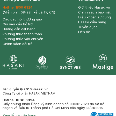
Hotline:
1800 6324
Giới thiệu Hasaki.vn
(Miễn phí , 08-22h kể cả T7, CN)
Chính sách bảo mật
Điều khoản sử dụng
Các câu hỏi thường gặp
Hasaki cẩm nang
Gửi yêu cầu hỗ trợ
Tuyển dụng
Hướng dẫn đặt hàng
Liên hệ
Phương thức thanh toán
Phương thức vận chuyển
Chính sách đổi trả
Synctives
Clinic
Dermahair
Mastige
Bản quyền © 2016 Hasaki.vn
Công Ty cổ phần HASAKI VIETNAM
Hotline:
1800 6324
Giấy chứng nhận Đăng ký Kinh doanh số 0313612829 do Sở Kế
hoạch và Đầu tư Thành phố Hồ Chí Minh cấp ngày 13/01/2016
Xem tất cả cửa hàng