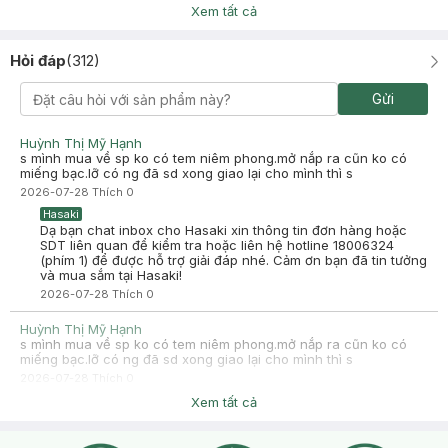
Hasaki ngày càng phát triển hơn nữa về chất lượng dịch vụ.
Xem tất cả
Cảm ơn bạn đã tin tưởng và mua sắm tại Hasaki!
Ngân Thanh
Hỏi đáp
(
312
)
2025-09-20
Mình mua lộn , sài test thử 1 lần, pass new 170k, em chịu lỗ 1 xíu
Gửi
luôn cho ai có nhu cầu muốn sài ạ, khu vực bình dương, zalo
0912428712
Huỳnh Thị Mỹ Hạnh
-
2025-09-20
Hasaki
s mình mua về sp ko có tem niêm phong.mở nắp ra cũn ko có
Hasaki xin chào! Hasaki cảm ơn Ngân Thanh đã dành thời
miếng bạc.lỡ có ng đã sd xong giao lại cho mình thì s
gian đánh giá. Sự hài lòng của khách hàng là động lực to lớn
2026-07-28
Thích
0
để Hasaki ngày càng phát triển hơn nữa về chất lượng dịch
vụ. Cảm ơn bạn đã tin tưởng và mua sắm tại Hasaki!
Hasaki
Dạ bạn chat inbox cho Hasaki xin thông tin đơn hàng hoặc
SDT liên quan để kiểm tra hoặc liên hệ hotline 18006324
(phím 1) để được hỗ trợ giải đáp nhé. Cảm ơn bạn đã tin tưởng
và mua sắm tại Hasaki!
2026-07-28
Thích
0
Huỳnh Thị Mỹ Hạnh
s mình mua về sp ko có tem niêm phong.mở nắp ra cũn ko có
miếng bạc.lỡ có ng đã sd xong giao lại cho mình thì s
2026-07-28
Thích
0
Hasaki
Xem tất cả
Dạ bạn chat inbox cho Hasaki xin thông tin đơn hàng hoặc
SDT liên quan để kiểm tra hoặc liên hệ hotline 18006324
(phím 1) để được hỗ trợ giải đáp nhé. Cảm ơn bạn đã tin tưởng