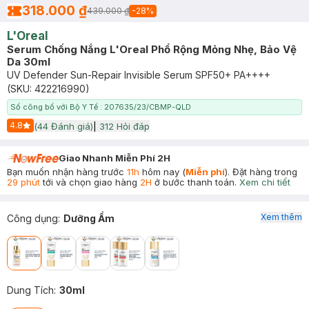
318.000 ₫
439.000 ₫
-
28
%
L'Oreal
Serum Chống Nắng L'Oreal Phổ Rộng Mỏng Nhẹ, Bảo Vệ
Da 30ml
UV Defender Sun-Repair Invisible Serum SPF50+ PA++++
(SKU:
422216990
)
Số công bố với Bộ Y Tế : 207635/23/CBMP-QLD
4.8
(
44
Đánh giá)
|
312
Hỏi đáp
Start Icon
Giao Nhanh Miễn Phí 2H
Bạn muốn nhận hàng trước
11h
hôm nay (
Miễn phí
). Đặt hàng trong
29 phút
tới và chọn giao hàng
2H
ở bước thanh toán.
Xem chi tiết
Xem thêm
Công dụng
:
Dưỡng Ẩm
Dung Tích
:
30ml