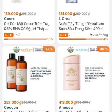
139.000 ₫
181.000 ₫
298.000 ₫
289.000 ₫
Cosrx
L'Oreal
Gel Rửa Mặt Cosrx Tràm Trà,
Nước Tẩy Trang L'Oreal Làm
0.5% BHA Có Độ pH Thấp
Sạch Sâu Trang Điểm 400ml
150ml
(173)
(298)
734/tháng
5.0
4.8
10
%
64
%
-
57
%
-
40
%
252.000 ₫
418.000 ₫
590.000 ₫
702.000 ₫
Cocoon
Anessa