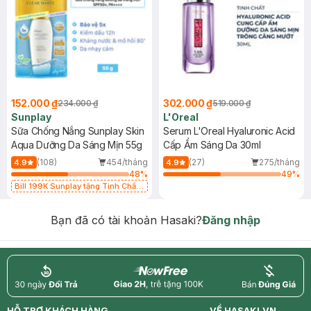
152.000 ₫
302.000 ₫
234.000 ₫
519.000 ₫
Sunplay
L'Oreal
Sữa Chống Nắng Sunplay Skin
Serum L'Oreal Hyaluronic Acid
Aqua Dưỡng Da Sáng Mịn 55g
Cấp Ẩm Sáng Da 30ml
(108)
454/tháng
(27)
275/tháng
4.9
4.9
48
%
49
%
Bill 199K Sunplay tặng Tinh Chất
Chống Nắng 7g trị giá 30K (SL có
hạn)
Bạn đã có tài khoản Hasaki?
Đăng nhập
return
nowfree
price
HỖ TRỢ KHÁCH HÀNG
VỀ HASAKI.VN