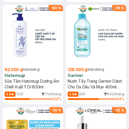
Gel rửa mặt da dầu nhạy cảm 50ml
(SL có hạn)
-
60
%
-
39
%
82.000 ₫
128.000 ₫
205.000 ₫
209.000 ₫
Hatomugi
Garnier
Sữa Tắm Hatomugi Dưỡng Ẩm
Nước Tẩy Trang Garnier Dành
Chiết Xuất Ý Dĩ 800ml
Cho Da Dầu Và Mụn 400ml
(Mới)
(123)
714/tháng
(69)
942/tháng
4.9
4.9
52
%
64
%
-
35
%
-
42
%