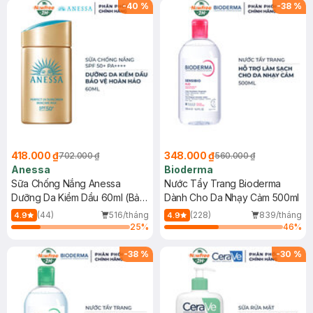
SPF 50+ 20ml (SL Có Hạn)
(SL có hạn)
-
40
%
-
38
%
418.000 ₫
348.000 ₫
702.000 ₫
560.000 ₫
Anessa
Bioderma
Sữa Chống Nắng Anessa
Nước Tẩy Trang Bioderma
Dưỡng Da Kiềm Dầu 60ml (Bản
Dành Cho Da Nhạy Cảm 500ml
Mới)
(44)
516/tháng
(228)
839/tháng
4.9
4.9
25
%
46
%
-
38
%
-
30
%