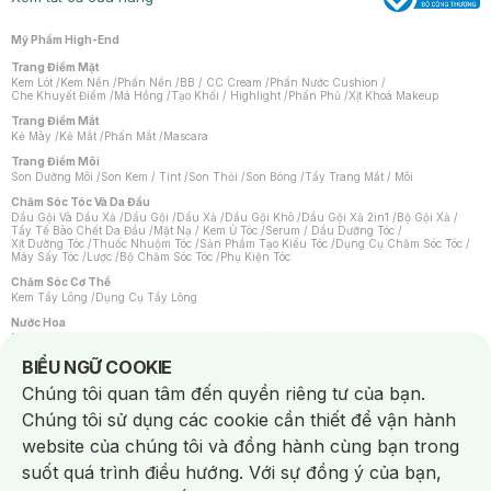
Mỹ Phẩm High-End
Trang Điểm Mặt
Kem Lót
/
Kem Nền
/
Phấn Nền
/
BB / CC Cream
/
Phấn Nước Cushion
/
Che Khuyết Điểm
/
Má Hồng
/
Tạo Khối / Highlight
/
Phấn Phủ
/
Xịt Khoá Makeup
Trang Điểm Mắt
Kẻ Mày
/
Kẻ Mắt
/
Phấn Mắt
/
Mascara
Trang Điểm Môi
Son Dưỡng Môi
/
Son Kem / Tint
/
Son Thỏi
/
Son Bóng
/
Tẩy Trang Mắt / Môi
Chăm Sóc Tóc Và Da Đầu
Dầu Gội Và Dầu Xả
/
Dầu Gội
/
Dầu Xả
/
Dầu Gội Khô
/
Dầu Gội Xả 2in1
/
Bộ Gội Xả
/
Tẩy Tế Bào Chết Da Đầu
/
Mặt Nạ / Kem Ủ Tóc
/
Serum / Dầu Dưỡng Tóc
/
Xịt Dưỡng Tóc
/
Thuốc Nhuộm Tóc
/
Sản Phẩm Tạo Kiểu Tóc
/
Dụng Cụ Chăm Sóc Tóc
/
Máy Sấy Tóc
/
Lược
/
Bộ Chăm Sóc Tóc
/
Phụ Kiện Tóc
Chăm Sóc Cơ Thể
Kem Tẩy Lông
/
Dụng Cụ Tẩy Lông
Nước Hoa
Nước Hoa Nữ
/
Nước Hoa Nam
/
Nước Hoa Cao Cấp
/
Xịt Thơm Toàn Thân
/
Nước Hoa Vùng Kín
Notice about cookies usage
BIỂU NGỮ COOKIE
Chăm Sóc Cá Nhân
Chúng tôi quan tâm đến quyền riêng tư của bạn.
Chống Muỗi
/
Khẩu Trang
/
Máy Massage
/
Mặt Nạ Xông Hơi
/
Nước Rửa Tay
/
Sản Phẩm Chăm Sóc Khác
/
Bàn Chải Đánh Răng
/
Bàn Chải Điện
/
Chúng tôi sử dụng các cookie cần thiết để vận hành
Hỗ Trợ Trắng Răng
/
Kem Đánh Răng
/
Máy Tăm Nước
/
Nước Súc Miệng
/
Tăm / Chỉ Nha Khoa
/
Xịt Thơm Miệng
/
Dung Dịch Vệ Sinh
/
Dưỡng Vùng Kín
/
website của chúng tôi và đồng hành cùng bạn trong
Khăn Ướt Vệ Sinh Vùng Kín
/
Băng Vệ Sinh
/
Tampon
/
Bọt Cạo Râu
/
Dao Cạo Râu
/
Máy Cạo Râu
suốt quá trình điều hướng. Với sự đồng ý của bạn,
Vấn Đề Về Da