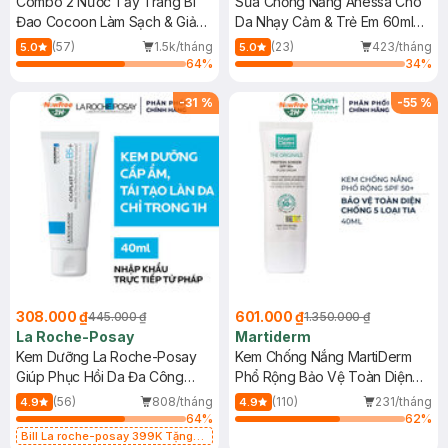
Combo 2 Nước Tẩy Trang Bí
Sữa Chống Nắng Anessa Cho
Đao Cocoon Làm Sạch & Giảm
Da Nhạy Cảm & Trẻ Em 60ml
Dầu 500ml
(Mới)
(57)
1.5k/tháng
(23)
423/tháng
5.0
5.0
64
%
34
%
-
31
%
-
55
%
308.000 ₫
601.000 ₫
445.000 ₫
1.350.000 ₫
La Roche-Posay
Martiderm
Kem Dưỡng La Roche-Posay
Kem Chống Nắng MartiDerm
Giúp Phục Hồi Da Đa Công
Phổ Rộng Bảo Vệ Toàn Diện
Dụng 40ml
40ml
(56)
808/tháng
(110)
231/tháng
4.9
4.9
64
%
62
%
Bill La roche-posay 399K Tặng