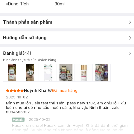
Dung Tích
30ml
Thành phần sản phẩm
Hướng dẫn sử dụng
Đánh giá
(
44
)
Hình ảnh thực tế của khách hàng
Huỳnh Khải
Đã mua hàng
2025-10-02
Mình mua lộn , sài test thử 1 lần, pass new 170k, em chịu lỗ 1 xíu
luôn cho ai có nhu cầu muốn sài ạ, khu vực Ninh thuận, zalo
0834506337
-
2025-10-02
Hasaki
Hasaki xin chào! Hasaki cảm ơn Huỳnh Khải đã dành thời gian
đánh giá. Sự hài lòng của khách hàng là động lực to lớn để