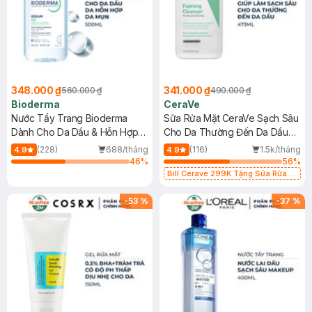
348.000 ₫
341.000 ₫
560.000 ₫
490.000 ₫
Bioderma
CeraVe
Nước Tẩy Trang Bioderma
Sữa Rửa Mặt CeraVe Sạch Sâu
Dành Cho Da Dầu & Hỗn Hợp
Cho Da Thường Đến Da Dầu
500ml
473ml
(228)
688/tháng
(116)
1.5k/tháng
4.9
4.9
46
%
56
%
Bill Cerave 299K Tặng Sữa Rửa
Mặt Cerave 30ml (SL có hạn)
-
53
%
-
37
%