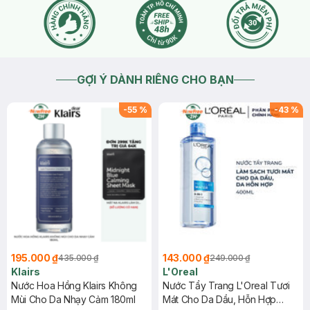
và mua sắm tại Hasaki!
2026-07-28
Thích
0
GỢI Ý DÀNH RIÊNG CHO BẠN
-
55
%
-
43
%
195.000 ₫
143.000 ₫
435.000 ₫
249.000 ₫
Klairs
L'Oreal
Nước Hoa Hồng Klairs Không
Nước Tẩy Trang L'Oreal Tươi
Mùi Cho Da Nhạy Cảm 180ml
Mát Cho Da Dầu, Hỗn Hợp