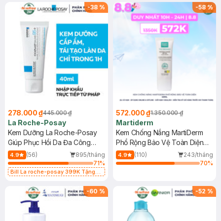
-
38
%
-
58
%
278.000 ₫
572.000 ₫
445.000 ₫
1.350.000 ₫
La Roche-Posay
Martiderm
Kem Dưỡng La Roche-Posay
Kem Chống Nắng MartiDerm
Giúp Phục Hồi Da Đa Công
Phổ Rộng Bảo Vệ Toàn Diện
Dụng 40ml
40ml
(56)
895/tháng
(110)
243/tháng
4.9
4.9
71
%
70
%
Bill La roche-posay 399K Tặng
Gel rửa mặt da dầu nhạy cảm 50ml
(SL có hạn)
-
60
%
-
52
%