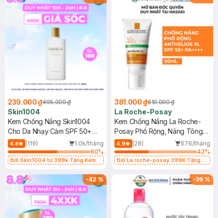
239.000 ₫
381.000 ₫
495.000 ₫
610.000 ₫
Skin1004
La Roche-Posay
Kem Chống Nắng Skin1004
Kem Chống Nắng La Roche-
Cho Da Nhạy Cảm SPF 50+
Posay Phổ Rộng, Nâng Tông
50ml
Kiềm Dầu 50ml
(119)
1.0k/tháng
(28)
676/tháng
4.8
4.9
60
%
42
%
Bill Skin1004 từ 399k Tặng Kem
Bill La roche-posay 399K Tặng
Chống Nắng Cho Da Nhạy Cảm
Gel rửa mặt da dầu nhạy cảm 50ml
SPF 50+ 20ml (SL Có Hạn)
(SL có hạn)
-
42
%
-
39
%