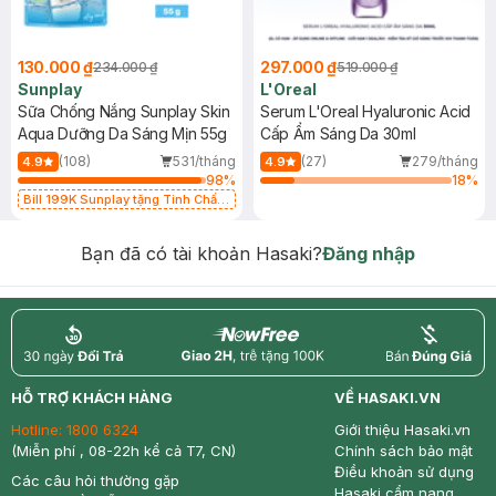
130.000 ₫
297.000 ₫
234.000 ₫
519.000 ₫
Sunplay
L'Oreal
Sữa Chống Nắng Sunplay Skin
Serum L'Oreal Hyaluronic Acid
Aqua Dưỡng Da Sáng Mịn 55g
Cấp Ẩm Sáng Da 30ml
(108)
531/tháng
(27)
279/tháng
4.9
4.9
98
%
18
%
Bill 199K Sunplay tặng Tinh Chất
Chống Nắng 7g trị giá 30K (SL có
hạn)
Bạn đã có tài khoản Hasaki?
Đăng nhập
return
nowfree
price
HỖ TRỢ KHÁCH HÀNG
VỀ HASAKI.VN
Hotline:
1800 6324
Giới thiệu Hasaki.vn
(Miễn phí , 08-22h kể cả T7, CN)
Chính sách bảo mật
Điều khoản sử dụng
Các câu hỏi thường gặp
Hasaki cẩm nang