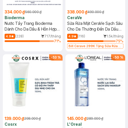
334.000 ₫
338.000 ₫
560.000 ₫
490.000 ₫
Bioderma
CeraVe
Nước Tẩy Trang Bioderma
Sữa Rửa Mặt CeraVe Sạch Sâu
Dành Cho Da Dầu & Hỗn Hợp
Cho Da Thường Đến Da Dầu
500ml
473ml
(228)
717/tháng
(116)
1.5k/tháng
4.9
4.9
71
%
75
%
Bill Cerave 299K Tặng Sữa Rửa
Mặt Cerave 30ml (SL có hạn)
-
53
%
-
50
%
139.000 ₫
145.000 ₫
298.000 ₫
289.000 ₫
Cosrx
L'Oreal