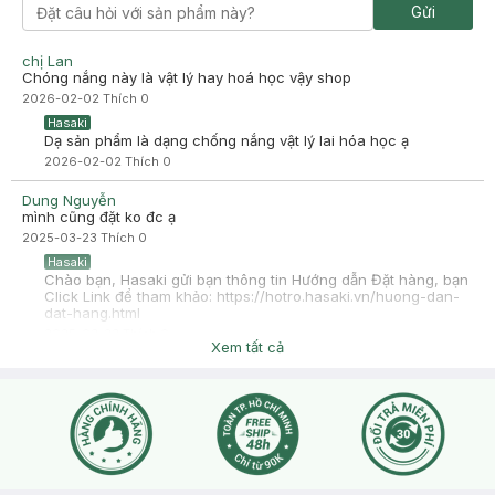
từng dùng qua. Da hỗn hợp dầu thì dùng này là chân ái luôn có
Gửi
kiềm dầu nhưng vừa có độ ẩm vừa phải. Mỗi tội mình thấy ít shop
bán quá, có hasaki thì cũng quá ít chi nhánh còn hàng. Mong
hasaki nhập thêm về và kcn này được biết đến nhiều hơn. Trải
chị Lan
nghiệm của mình với em này là 10/10 vừa không cay mắt vừa
Chóng nắng này là vật lý hay hoá học vậy shop
kháng nước. So với skinaqua tone up thì theo mình dòng này xài
2026-02-02
Thích
0
tốt hơn, rất hợp da hỗn hợp dầu.
Hasaki
Dạ sản phẩm là dạng chống nắng vật lý lai hóa học ạ
2026-02-02
Thích
0
Dung Nguyễn
mình cũng đặt ko đc ạ
2025-03-23
Thích
0
Hasaki
Chào bạn, Hasaki gửi bạn thông tin Hướng dẫn Đặt hàng, bạn
Click Link để tham khảo: https://hotro.hasaki.vn/huong-dan-
dat-hang.html
2025-03-23
Thích
0
Xem tất cả