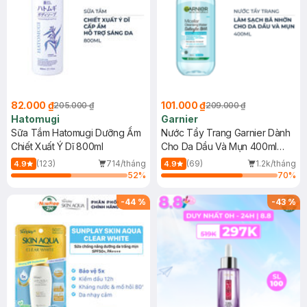
82.000 ₫
101.000 ₫
205.000 ₫
209.000 ₫
Hatomugi
Garnier
Sữa Tắm Hatomugi Dưỡng Ẩm
Nước Tẩy Trang Garnier Dành
Chiết Xuất Ý Dĩ 800ml
Cho Da Dầu Và Mụn 400ml
(Mới)
(123)
714/tháng
(69)
1.2k/tháng
4.9
4.9
52
%
70
%
-
44
%
-
43
%