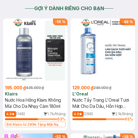
GỢI Ý DÀNH RIÊNG CHO BẠN
-
55
%
-
48
%
195.000 ₫
129.000 ₫
435.000 ₫
249.000 ₫
Klairs
L'Oreal
Nước Hoa Hồng Klairs Không
Nước Tẩy Trang L'Oreal Tươi
Mùi Cho Da Nhạy Cảm 180ml
Mát Cho Da Dầu, Hỗn Hợp
400ml
(148)
1.7k/tháng
(298)
2.1k/tháng
4.8
4.8
63
%
65
%
Bill Klairs từ 299k Tặng Mặt Nạ
Làm Dịu Da & Kiểm Soát Dầu Nhờn
25ml (SL Có Hạn)
-
52
%
-
38
%