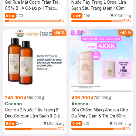
Gel Rửa Mặt Cosrx Tràm Trà,
Nước Tẩy Trang L'Oreal Làm
0.5% BHA Có Độ pH Thấp
Sạch Sâu Trang Điểm 400ml
150ml
(173)
(298)
916/tháng
5.0
4.8
8
%
78
%
-
59
%
-
42
%
243.000 ₫
406.000 ₫
590.000 ₫
702.000 ₫
Cocoon
Anessa
Combo 2 Nước Tẩy Trang Bí
Sữa Chống Nắng Anessa Cho
Đao Cocoon Làm Sạch & Giảm
Da Nhạy Cảm & Trẻ Em 60ml
Dầu 500ml
(Mới)
(57)
1.6k/tháng
(23)
436/tháng
5.0
5.0
51
%
82
%