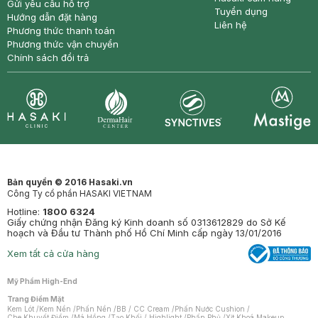
Gửi yêu cầu hỗ trợ
Tuyển dụng
Hướng dẫn đặt hàng
Liên hệ
Phương thức thanh toán
Phương thức vận chuyển
Chính sách đổi trả
Synctives
Clinic
Dermahair
Mastige
Bản quyền © 2016 Hasaki.vn
Công Ty cổ phần HASAKI VIETNAM
Hotline:
1800 6324
Giấy chứng nhận Đăng ký Kinh doanh số 0313612829 do Sở Kế
hoạch và Đầu tư Thành phố Hồ Chí Minh cấp ngày 13/01/2016
Xem tất cả cửa hàng
Mỹ Phẩm High-End
Trang Điểm Mặt
Kem Lót
/
Kem Nền
/
Phấn Nền
/
BB / CC Cream
/
Phấn Nước Cushion
/
Che Khuyết Điểm
/
Má Hồng
/
Tạo Khối / Highlight
/
Phấn Phủ
/
Xịt Khoá Makeup