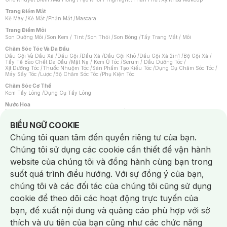
Trang Điểm Mắt
Kẻ Mày
/
Kẻ Mắt
/
Phấn Mắt
/
Mascara
Trang Điểm Môi
Son Dưỡng Môi
/
Son Kem / Tint
/
Son Thỏi
/
Son Bóng
/
Tẩy Trang Mắt / Môi
Chăm Sóc Tóc Và Da Đầu
Dầu Gội Và Dầu Xả
/
Dầu Gội
/
Dầu Xả
/
Dầu Gội Khô
/
Dầu Gội Xả 2in1
/
Bộ Gội Xả
/
Tẩy Tế Bào Chết Da Đầu
/
Mặt Nạ / Kem Ủ Tóc
/
Serum / Dầu Dưỡng Tóc
/
Xịt Dưỡng Tóc
/
Thuốc Nhuộm Tóc
/
Sản Phẩm Tạo Kiểu Tóc
/
Dụng Cụ Chăm Sóc Tóc
/
Máy Sấy Tóc
/
Lược
/
Bộ Chăm Sóc Tóc
/
Phụ Kiện Tóc
Chăm Sóc Cơ Thể
Kem Tẩy Lông
/
Dụng Cụ Tẩy Lông
Nước Hoa
Nước Hoa Nữ
/
Nước Hoa Nam
/
Nước Hoa Cao Cấp
/
Xịt Thơm Toàn Thân
/
Nước Hoa Vùng Kín
Notice about cookies usage
BIỂU NGỮ COOKIE
Chăm Sóc Cá Nhân
Chúng tôi quan tâm đến quyền riêng tư của bạn.
Chống Muỗi
/
Khẩu Trang
/
Máy Massage
/
Mặt Nạ Xông Hơi
/
Nước Rửa Tay
/
Sản Phẩm Chăm Sóc Khác
/
Bàn Chải Đánh Răng
/
Bàn Chải Điện
/
Chúng tôi sử dụng các cookie cần thiết để vận hành
Hỗ Trợ Trắng Răng
/
Kem Đánh Răng
/
Máy Tăm Nước
/
Nước Súc Miệng
/
Tăm / Chỉ Nha Khoa
/
Xịt Thơm Miệng
/
Dung Dịch Vệ Sinh
/
Dưỡng Vùng Kín
/
website của chúng tôi và đồng hành cùng bạn trong
Khăn Ướt Vệ Sinh Vùng Kín
/
Băng Vệ Sinh
/
Tampon
/
Bọt Cạo Râu
/
Dao Cạo Râu
/
Máy Cạo Râu
suốt quá trình điều hướng. Với sự đồng ý của bạn,
Vấn Đề Về Da
chúng tôi và các đối tác của chúng tôi cũng sử dụng
Da Dầu / Lỗ Chân Lông To
/
Da Khô / Mất Nước
/
Da Lão Hóa
/
Da Mụn
/
Da Nhạy Cảm / Kích Ứng
/
Da Xỉn Màu
/
Thâm / Nám / Tàn Nhang
/
cookie để theo dõi các hoạt động trực tuyến của
Quầng Thâm & Bọng Mắt
/
Sẹo
/
Viêm Da Cơ Địa
bạn, đề xuất nội dung và quảng cáo phù hợp với sở
Dụng Cụ / Phụ Kiện Chăm Sóc Da
Chat i
Bông Tẩy Trang
/
Khăn Lau Mặt Khô
/
Dụng Cụ / Máy Rửa Mặt
/
Máy Chăm Sóc Da
/
thích và ưu tiên của bạn cũng như các chức năng
Dụng Cụ Chăm Sóc Khác