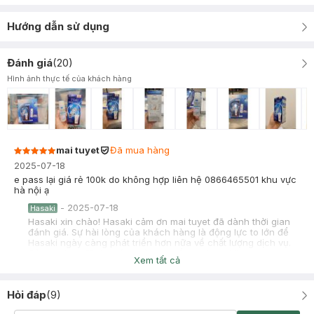
Hướng dẫn sử dụng
Đánh giá
(
20
)
Hình ảnh thực tế của khách hàng
mai tuyet
Đã mua hàng
2025-07-18
e pass lại giá rẻ 100k do không hợp liên hệ 0866465501 khu vực
hà nội ạ
-
2025-07-18
Hasaki
Hasaki xin chào! Hasaki cảm ơn mai tuyet đã dành thời gian
đánh giá. Sự hài lòng của khách hàng là động lực to lớn để
Hasaki ngày càng phát triển hơn nữa về chất lượng dịch vụ.
Cảm ơn bạn đã tin tưởng và mua sắm tại Hasaki!
Xem tất cả
San San
Đã mua hàng
2024-02-21
Hỏi đáp
(
9
)
Kem chống nắng với texture đẹp nhất của nhà sunplay mà mình