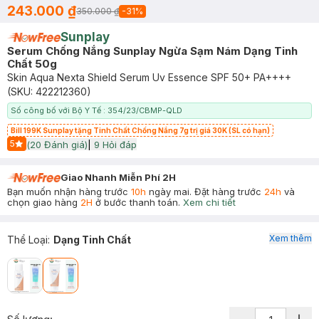
243.000 ₫
350.000 ₫
-
31
%
Sunplay
Serum Chống Nắng Sunplay Ngừa Sạm Nám Dạng Tinh
Chất 50g
Skin Aqua Nexta Shield Serum Uv Essence SPF 50+ PA++++
(SKU:
422212360
)
Số công bố với Bộ Y Tế : 354/23/CBMP-QLD
Bill 199K Sunplay tặng Tinh Chất Chống Nắng 7g trị giá 30K (SL có hạn)
5
(
20
Đánh giá)
|
9
Hỏi đáp
Start Icon
Giao Nhanh Miễn Phí 2H
Bạn muốn nhận hàng trước
10h
ngày mai. Đặt hàng trước
24h
và
chọn giao hàng
2H
ở bước thanh toán.
Xem chi tiết
Xem thêm
Thể Loại
:
Dạng Tinh Chất