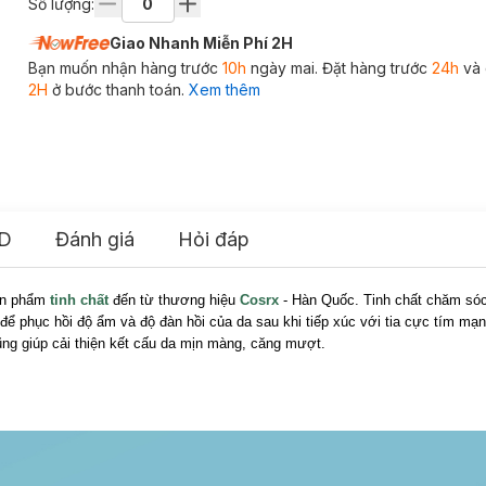
Số lượng:
Giao Nhanh Miễn Phí 2H
Bạn muốn nhận hàng trước
10h
ngày mai. Đặt hàng trước
24h
và 
2H
ở bước thanh toán.
Xem thêm
D
Đánh giá
Hỏi đáp
ản phẩm
tinh chất
đến từ thương hiệu
Cosrx
- Hàn Quốc. Tinh chất chăm sóc
để phục hồi độ ẩm và độ đàn hồi của da sau khi tiếp xúc với tia cực tím mạ
ũng giúp cải thiện kết cấu da mịn màng, căng mượt.