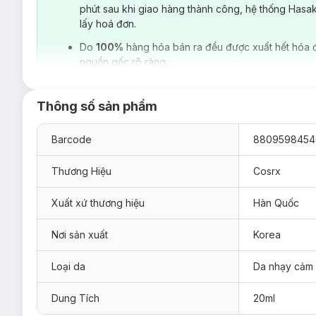
phút sau khi giao hàng thành công, hệ thống Hasa
lấy hoá đơn.
Do
100%
hàng hóa bán ra đều được xuất hết hóa 
nguồn gốc rõ ràng.
Thông số sản phẩm
Barcode
8809598454
Thương Hiệu
Cosrx
Xuất xứ thương hiệu
Hàn Quốc
Nơi sản xuất
Korea
Loại da phù hợp:
Loại da
Da nhạy cảm
Dành cho mọi loại da, kể cả
da nhạy cảm
.
Dành cho da kích ứng, mẩn đỏ.
Dung Tích
20ml