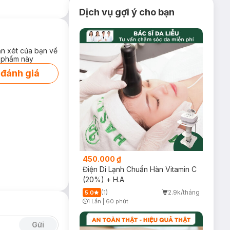
Dịch vụ gợi ý cho bạn
ận xét của bạn về
 phẩm này
 đánh giá
450.000 ₫
Điện Di Lạnh Chuẩn Hàn Vitamin C
(20%) + H.A
(1)
2.9k/tháng
5.0
1 Lần
|
60 phút
Timer Gray Icon
Gửi
 lạnh trước khi sử