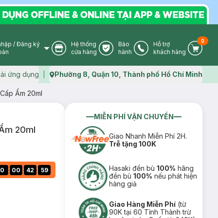
0
nhập
/
Đăng ký
Hệ thống
Bảo
Hỗ trợ
User Icon
Store Icon
Warranty Icon
Phone Icon
Cart I
oản
cửa hàng
hành
khách hàng
ải ứng dụng
Phường 8, Quận 10, Thành phố Hồ Chí Minh
Map icon
 Cấp Ẩm 20ml
MIỄN PHÍ VẬN CHUYỂN
 Ẩm 20ml
Giao Nhanh Miễn Phí 2H.
Trễ tặng 100K
Hasaki đền bù
100%
hãng
:
:
:
0
00
42
57
đền bù
100%
nếu phát hiện
hàng giả
Giao Hàng Miễn Phí
(từ
90K tại 60 Tỉnh Thành trừ