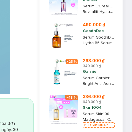
Serum L'Oreal Hyaluronic Acid Cấp Ẩm Sáng Da 30ml
Revitalift Hyaluronic Acid 1.5% Hyaluron Serum
490.000 ₫
GoodnDoc
Serum GoodnDoc Dưỡng Ẩm, Hỗ Trợ Phục Hồi Da 30ml
Hydra B5 Serum
263.000 ₫
-
25
%
349.000 ₫
Garnier
Serum Garnier Giảm Mụn Mờ Thâm Cho Da Dầu, Mụn 30ml
Bright Anti-Acne Booster Serum
336.000 ₫
-
48
%
648.000 ₫
Skin1004
Serum Skin1004 Rau Má Làm Dịu & Hỗ Trợ Phục Hồi Da 100ml
Madagascar Centella Ampoule
 hoá đơn
Bill Skin1004 từ
 ngày. 30
399k Tặng Kem