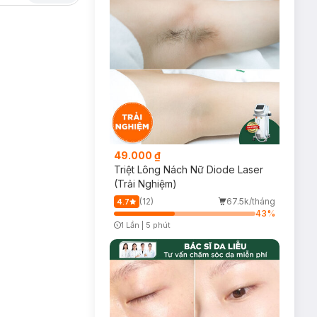
 bên ngoài và phục
yaluronic
hàm
ong da, làm mờ nếp
ng bảo vệ da nhanh
49.000 ₫
Triệt Lông Nách Nữ Diode Laser
(Trải Nghiệm)
(12)
67.5k/tháng
4.7
43
%
1 Lần
|
5 phút
Timer Gray Icon