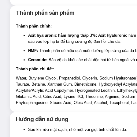
Thành phần sản phẩm
Thành phần chính:
Axit hyaluronic hàm lượng thấp 3%:
Axit Hyaluronic
hàm l
sâu vào lớp hạ bì để tăng cường độ đàn hồi cho da.
NMF:
Thành phần có hiệu quả nuôi dưỡng lớp sừng của da bị
Ceramide:
Bảo vệ da khỏi các chất độc hại từ bên ngoài và 
Thành phần chi tiết:
Water, Butylene Glycol, Propanediol, Glycerin, Sodium Hyaluronate
Taurate, Betaine, Xanthan Gum, Dimethicone, Hydroxyethyl Acryla
Acrylate/Acrylic Acid Copolymer, Hydrogenated Lecithin, Ethylhexyl
Glutamic Acid, Citric Acid, Lysine HCl, Threonine, Arginine, Sodium 
Phytosphingosine, Stearic Acid, Oleic Acid, Alcohol, Tocopherol, La
Hướng dẫn sử dụng
Sau khi rửa mặt sạch, nhỏ một vài giọt tinh chất lên da.