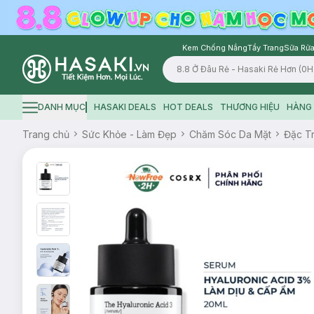
Kem Chống Nắng
Tẩy Trang
Sữa Rửa
Logo
DANH MỤC
HASAKI DEALS
HOT DEALS
THƯƠNG HIỆU
HÀNG 
Hamburger icon
Trang chủ
Sức Khỏe - Làm Đẹp
Chăm Sóc Da Mặt
Đặc Tr