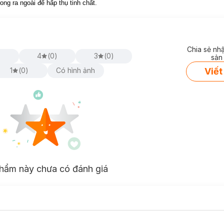
g ra ngoài để hấp thụ tinh chất.
Chia sẻ nh
)
4
(
0
)
3
(
0
)
sản
Viết
1
(
0
)
Có hình ảnh
hẩm này chưa có đánh giá
và dịu làn da bị tổn thương do ánh nắng mặt trời nếu được bảo quản trong tủ