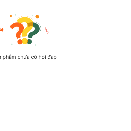
cho bạn một làn da đủ ẩm và khỏe mạnh.
à
Ceramide
cung cấp dưỡng chất đầy đủ cho lớp sừng bị khô do các yếu tố
 của da và thúc đẩy quá trình lão hóa.
Serum Hyaluronic 3%
chứa
Axit H
 lượng cao cùng loại, đồng thời bổ sung độ ẩm và dinh dưỡng vào sâu bên tr
ưỡng lớp sừng của da bị khô do kích ứng bên ngoài và giúp phục hồi lớp mà
n phẩm chưa có hỏi đáp