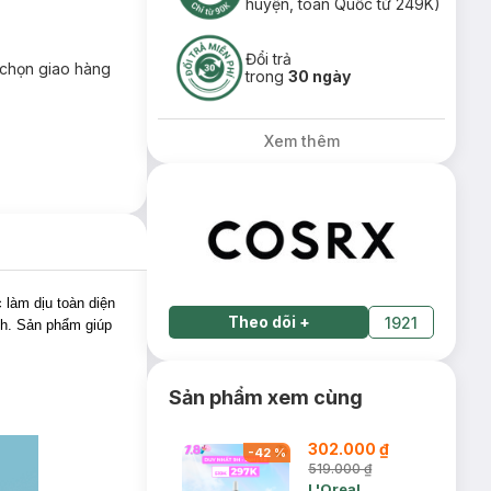
huyện, toàn Quốc từ 249K)
Đổi trả
chọn giao hàng
trong
30 ngày
Xem thêm
 làm dịu toàn diện
Theo dõi
+
1921
nh. Sản phẩm giúp
Sản phẩm xem cùng
302.000 ₫
-
42
%
519.000 ₫
L'Oreal