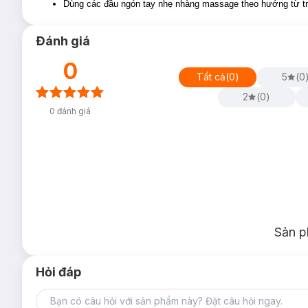
Dùng các đầu ngón tay nhẹ nhàng massage theo hướng từ tron
Đánh giá
0
Tất cả
(
0
)
5
(
0
2
(
0
)
0
đánh giá
Sản p
Hỏi đáp
Ưu thế nổi bật:
Làm mát da:
Serum Hyaluronic 3%
có thể lập tức làm mát 