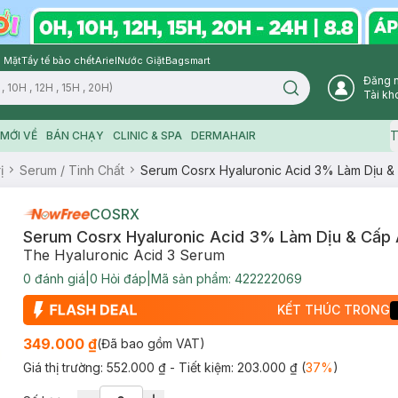
 Mặt
Tẩy tế bào chết
Ariel
Nước Giặt
Bagsmart
Đăng 
Search icon
Tài kh
T
MỚI VỀ
BÁN CHẠY
CLINIC & SPA
DERMAHAIR
ị
Serum / Tinh Chất
Serum Cosrx Hyaluronic Acid 3% Làm Dịu &
COSRX
Serum Cosrx Hyaluronic Acid 3% Làm Dịu & Cấp
The Hyaluronic Acid 3 Serum
0
đánh giá
|
0
Hỏi đáp
|
Mã sản phẩm:
422222069
KẾT THÚC TRONG
349.000 ₫
(Đã bao gồm VAT)
Giá thị trường:
552.000 ₫
- Tiết kiệm:
203.000 ₫
(
37
%
)