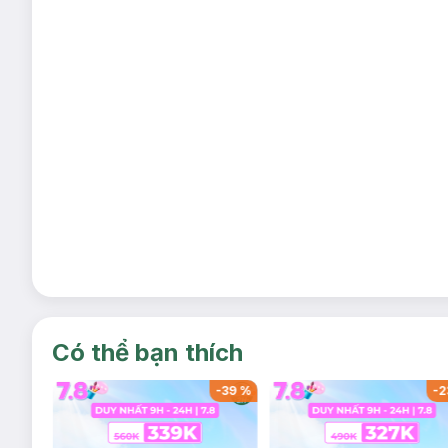
Có thể bạn thích
-
37
%
-
39
%
-
2