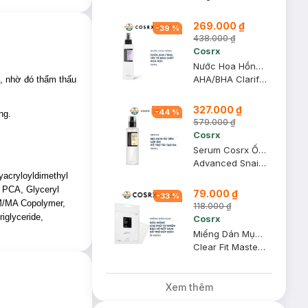
269.000 ₫
-
39
%
438.000 ₫
Cosrx
Nước Hoa Hồng Cosrx Tẩy Tế Bào Chết Hoá Học 150ml
AHA/BHA Clarifying Treatment Toner
i, nhờ đó thẩm thấu
327.000 ₫
-
44
%
ng.
579.000 ₫
Cosrx
Serum Cosrx Ốc Sên Cấp Ẩm, Hỗ Trợ Tái Tạo Da 100ml
Advanced Snail 96 Mucin Power Essence
yacryloyldimethyl
 PCA, Glyceryl
79.000 ₫
-
33
%
VM/MA Copolymer,
118.000 ₫
iglyceride,
Cosrx
Miếng Dán Mụn Cosrx Siêu Mỏng, Che Phủ Tự Nhiên 18 Miếng
Clear Fit Master Patch
Xem thêm