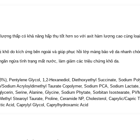
ượng thấp có khả năng hấp thụ tốt hơn so với axit hàm lượng cao cùng loạ
 khô do kích ứng bên ngoài và giúp phục hồi lớp màng bảo vệ da nhanh chó
ngăn ngừa tình trạng mất nước, làm giảm các triệu chứng khô da.
(3%), Pentylene Glycol, 1,2-Hexanediol, Diethoxyethyl Succinate, Sodium Pol
te/Sodium Acryloyldimethyl Taurate Copolymer, Sodium PCA, Sodium Lactate,
glycerin, Serine, Alanine, Glycine, Sodium Phytate, Sorbitan Isostearate, P
Methyl Stearoyl Taurate, Proline, Ceramide NP, Cholesterol, Caprylic/Capric Tr
ctic Acid, Caprylyl Glycol, Caprylhydroxamic Acid