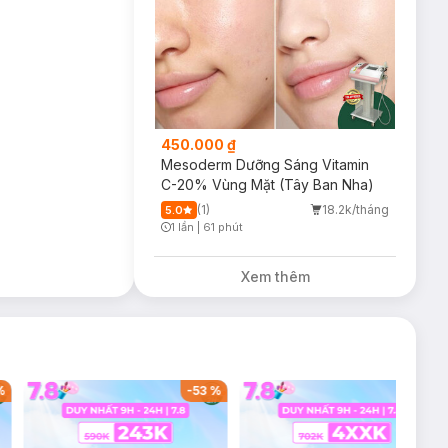
450.000 ₫
Mesoderm Dưỡng Sáng Vitamin
C-20% Vùng Mặt (Tây Ban Nha)
(1)
18.2k/tháng
5.0
1 lần
|
61 phút
Timer Gray Icon
Xem thêm
%
-
53
%
-
38
%