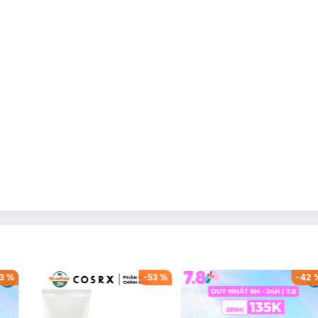
3
%
-
53
%
-
42