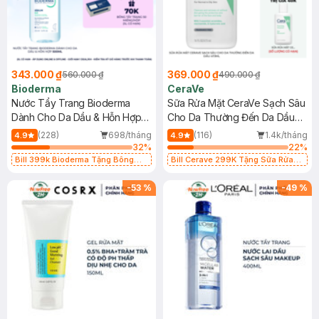
343.000 ₫
369.000 ₫
560.000 ₫
490.000 ₫
Bioderma
CeraVe
Nước Tẩy Trang Bioderma
Sữa Rửa Mặt CeraVe Sạch Sâu
Dành Cho Da Dầu & Hỗn Hợp
Cho Da Thường Đến Da Dầu
500ml
473ml
(228)
698/tháng
(116)
1.4k/tháng
4.9
4.9
32
%
22
%
Bill 399k Bioderma Tặng Bông
Bill Cerave 299K Tặng Sữa Rửa
Tẩy Trang Hộp 50 Miếng (SL có
Mặt Cerave 30ml (SL có hạn)
hạn)
-
53
%
-
49
%