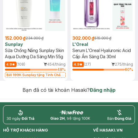
152.000 ₫
302.000 ₫
234.000 ₫
519.000 ₫
Sunplay
L'Oreal
Sữa Chống Nắng Sunplay Skin
Serum L'Oreal Hyaluronic Acid
Aqua Dưỡng Da Sáng Mịn 55g
Cấp Ẩm Sáng Da 30ml
(108)
454/tháng
(27)
275/tháng
4.9
4.9
48
%
60
%
Bill 199K Sunplay tặng Tinh Chất
Chống Nắng 7g trị giá 30K (SL có
hạn)
Bạn đã có tài khoản Hasaki?
Đăng nhập
return
nowfree
price
HỖ TRỢ KHÁCH HÀNG
VỀ HASAKI.VN