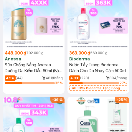
448.000 ₫
363.000 ₫
702.000 ₫
560.000 ₫
Anessa
Bioderma
Sữa Chống Nắng Anessa
Nước Tẩy Trang Bioderma
Dưỡng Da Kiềm Dầu 60ml (Bản
Dành Cho Da Nhạy Cảm 500ml
Mới)
(44)
481/tháng
(228)
804/tháng
4.9
4.9
35
%
27
%
Bill 399k Bioderma Tặng Bông
Tẩy Trang Hộp 50 Miếng (SL có
hạn)
-
39
%
-
25
%