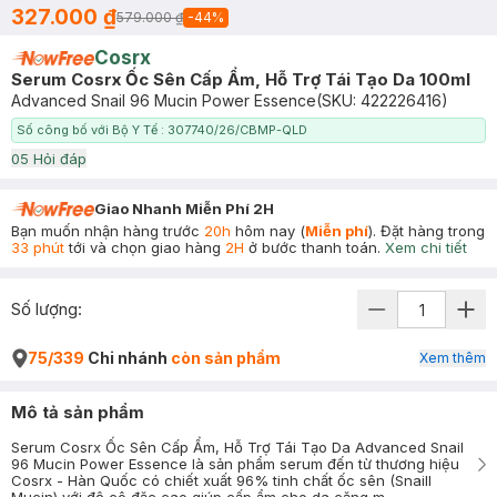
327.000 ₫
579.000 ₫
-
44
%
Cosrx
Serum Cosrx Ốc Sên Cấp Ẩm, Hỗ Trợ Tái Tạo Da 100ml
Advanced Snail 96 Mucin Power Essence
(SKU:
422226416
)
Số công bố với Bộ Y Tế : 307740/26/CBMP-QLD
0
5
Hỏi đáp
Giao Nhanh Miễn Phí 2H
Bạn muốn nhận hàng trước
20h
hôm nay (
Miễn phí
). Đặt hàng trong
33 phút
tới và chọn giao hàng
2H
ở bước thanh toán.
Xem chi tiết
Số lượng:
75/339
Chi nhánh
còn sản phẩm
Xem thêm
Mô tả sản phẩm
Serum Cosrx Ốc Sên Cấp Ẩm, Hỗ Trợ Tái Tạo Da Advanced Snail
96 Mucin Power Essence là sản phẩm serum đến từ thương hiệu
Cosrx - Hàn Quốc có chiết xuất 96% tinh chất ốc sên (Snaill