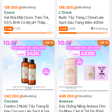
139.000 ₫
146.000 ₫
298.000 ₫
289.000 ₫
Cosrx
L'Oreal
Gel Rửa Mặt Cosrx Tràm Trà,
Nước Tẩy Trang L'Oreal Làm
0.5% BHA Có Độ pH Thấp
Sạch Sâu Trang Điểm 400ml
150ml
(173)
(298)
910/tháng
5.0
4.8
12
%
41
%
-
59
%
-
36
%
243.000 ₫
448.000 ₫
590.000 ₫
702.000 ₫
Cocoon
Anessa
Combo 2 Nước Tẩy Trang Bí
Sữa Chống Nắng Anessa Cho
Đao Cocoon Làm Sạch & Giảm
Da Nhạy Cảm & Trẻ Em 60ml