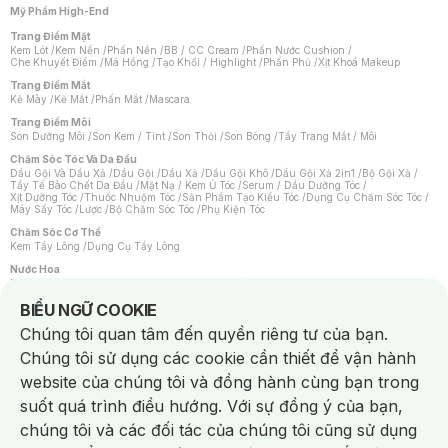
Mỹ Phẩm High-End
Trang Điểm Mặt
Kem Lót
/
Kem Nền
/
Phấn Nền
/
BB / CC Cream
/
Phấn Nước Cushion
/
Che Khuyết Điểm
/
Má Hồng
/
Tạo Khối / Highlight
/
Phấn Phủ
/
Xịt Khoá Makeup
Trang Điểm Mắt
Kẻ Mày
/
Kẻ Mắt
/
Phấn Mắt
/
Mascara
Trang Điểm Môi
Son Dưỡng Môi
/
Son Kem / Tint
/
Son Thỏi
/
Son Bóng
/
Tẩy Trang Mắt / Môi
Chăm Sóc Tóc Và Da Đầu
Dầu Gội Và Dầu Xả
/
Dầu Gội
/
Dầu Xả
/
Dầu Gội Khô
/
Dầu Gội Xả 2in1
/
Bộ Gội Xả
/
Tẩy Tế Bào Chết Da Đầu
/
Mặt Nạ / Kem Ủ Tóc
/
Serum / Dầu Dưỡng Tóc
/
Xịt Dưỡng Tóc
/
Thuốc Nhuộm Tóc
/
Sản Phẩm Tạo Kiểu Tóc
/
Dụng Cụ Chăm Sóc Tóc
/
Máy Sấy Tóc
/
Lược
/
Bộ Chăm Sóc Tóc
/
Phụ Kiện Tóc
Chăm Sóc Cơ Thể
Kem Tẩy Lông
/
Dụng Cụ Tẩy Lông
Nước Hoa
Nước Hoa Nữ
/
Nước Hoa Nam
/
Nước Hoa Cao Cấp
/
Xịt Thơm Toàn Thân
/
Nước Hoa Vùng Kín
Notice about cookies usage
BIỂU NGỮ COOKIE
Chăm Sóc Cá Nhân
Chúng tôi quan tâm đến quyền riêng tư của bạn.
Chống Muỗi
/
Khẩu Trang
/
Máy Massage
/
Mặt Nạ Xông Hơi
/
Nước Rửa Tay
/
Sản Phẩm Chăm Sóc Khác
/
Bàn Chải Đánh Răng
/
Bàn Chải Điện
/
Chúng tôi sử dụng các cookie cần thiết để vận hành
Hỗ Trợ Trắng Răng
/
Kem Đánh Răng
/
Máy Tăm Nước
/
Nước Súc Miệng
/
Tăm / Chỉ Nha Khoa
/
Xịt Thơm Miệng
/
Dung Dịch Vệ Sinh
/
Dưỡng Vùng Kín
/
website của chúng tôi và đồng hành cùng bạn trong
Khăn Ướt Vệ Sinh Vùng Kín
/
Băng Vệ Sinh
/
Tampon
/
Bọt Cạo Râu
/
Dao Cạo Râu
/
Máy Cạo Râu
suốt quá trình điều hướng. Với sự đồng ý của bạn,
Vấn Đề Về Da
chúng tôi và các đối tác của chúng tôi cũng sử dụng
Da Dầu / Lỗ Chân Lông To
/
Da Khô / Mất Nước
/
Da Lão Hóa
/
Da Mụn
/
Da Nhạy Cảm / Kích Ứng
/
Da Xỉn Màu
/
Thâm / Nám / Tàn Nhang
/