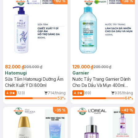
-
60
%
-
38
%
82.000 ₫
129.000 ₫
205.000 ₫
209.000 ₫
Hatomugi
Garnier
Sữa Tắm Hatomugi Dưỡng Ẩm
Nước Tẩy Trang Garnier Dành
Chiết Xuất Ý Dĩ 800ml
Cho Da Dầu Và Mụn 400ml
(Mới)
(123)
714/tháng
(69)
935/tháng
4.9
4.9
53
%
64
%
-
35
%
-
42
%