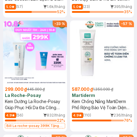
Dầu 500ml
(Mới)
(57)
1.6k/tháng
(23)
395/tháng
5.0
5.0
52
%
35
%
-
33
%
-
57
%
299.000 ₫
587.000 ₫
445.000 ₫
1.350.000 ₫
La Roche-Posay
Martiderm
Kem Dưỡng La Roche-Posay
Kem Chống Nắng MartiDerm
Giúp Phục Hồi Da Đa Công
Phổ Rộng Bảo Vệ Toàn Diện
Dụng 40ml
40ml
(56)
832/tháng
(110)
236/tháng
4.9
4.9
22
%
76
%
Bill La roche-posay 399K Tặng
Gel rửa mặt da dầu nhạy cảm 50ml
(SL có hạn)