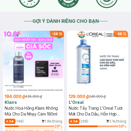
GỢI Ý DÀNH RIÊNG CHO BẠN
-
58
%
-
48
%
184.000 ₫
129.000 ₫
435.000 ₫
249.000 ₫
Klairs
L'Oreal
Nước Hoa Hồng Klairs Không
Nước Tẩy Trang L'Oreal Tươi
Mùi Cho Da Nhạy Cảm 180ml
Mát Cho Da Dầu, Hỗn Hợp
400ml
(148)
1.8k/tháng
(298)
2.1k/tháng
4.8
4.8
28
%
58
%