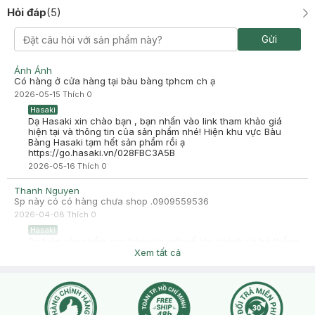
Hỏi đáp
(
5
)
Gửi
Ánh Ánh
Có hàng ở cửa hàng tại bàu bàng tphcm ch ạ
2026-05-15
Thích
0
Hasaki
Dạ Hasaki xin chào bạn , bạn nhấn vào link tham khảo giá
hiện tại và thông tin của sản phẩm nhé! Hiện khu vực Bàu
Bàng Hasaki tạm hết sản phẩm rồi ạ
https://go.hasaki.vn/028FBC3A5B
2026-05-16
Thích
0
Thanh Nguyen
Sp này có có hàng chưa shop .0909559536
2026-04-08
Thích
0
Hasaki
Dạ hiện sản phẩm còn hàng tại một số chi nhánh và hệ thống
Online ạ.
Xem tất cả
2026-04-08
Thích
0