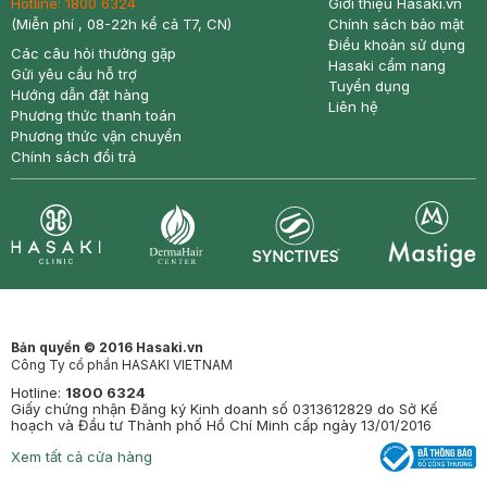
Hotline:
1800 6324
Giới thiệu Hasaki.vn
(Miễn phí , 08-22h kể cả T7, CN)
Chính sách bảo mật
Điều khoản sử dụng
Các câu hỏi thường gặp
Hasaki cẩm nang
Gửi yêu cầu hỗ trợ
Tuyển dụng
Hướng dẫn đặt hàng
Liên hệ
Phương thức thanh toán
Phương thức vận chuyển
Chính sách đổi trả
Synctives
Clinic
Dermahair
Mastige
Bản quyền © 2016 Hasaki.vn
Công Ty cổ phần HASAKI VIETNAM
Hotline:
1800 6324
Giấy chứng nhận Đăng ký Kinh doanh số 0313612829 do Sở Kế
hoạch và Đầu tư Thành phố Hồ Chí Minh cấp ngày 13/01/2016
Xem tất cả cửa hàng