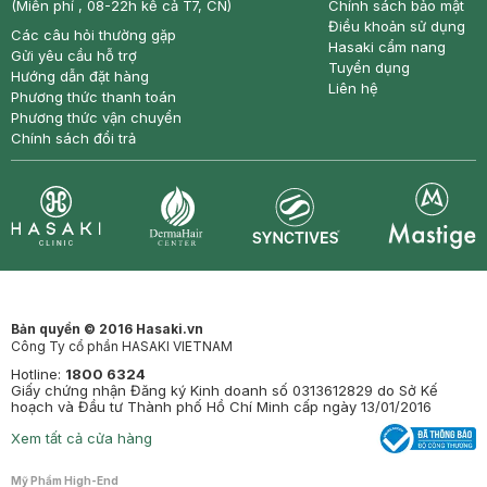
(Miễn phí , 08-22h kể cả T7, CN)
Chính sách bảo mật
Điều khoản sử dụng
Các câu hỏi thường gặp
Hasaki cẩm nang
Gửi yêu cầu hỗ trợ
Tuyển dụng
Hướng dẫn đặt hàng
Liên hệ
Phương thức thanh toán
Phương thức vận chuyển
Chính sách đổi trả
Synctives
Clinic
Dermahair
Mastige
Bản quyền © 2016 Hasaki.vn
Công Ty cổ phần HASAKI VIETNAM
Hotline:
1800 6324
Giấy chứng nhận Đăng ký Kinh doanh số 0313612829 do Sở Kế
hoạch và Đầu tư Thành phố Hồ Chí Minh cấp ngày 13/01/2016
Xem tất cả cửa hàng
Mỹ Phẩm High-End