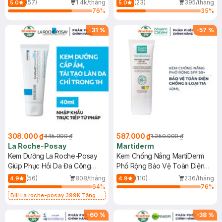
(57)
1.4k/tháng
(23)
395/tháng
5.0
5.0
76
%
35
%
-
31
%
-
57
%
308.000 ₫
587.000 ₫
445.000 ₫
1.350.000 ₫
La Roche-Posay
Martiderm
Kem Dưỡng La Roche-Posay
Kem Chống Nắng MartiDerm
Giúp Phục Hồi Da Đa Công
Phổ Rộng Bảo Vệ Toàn Diện
Dụng 40ml
40ml
(56)
808/tháng
(110)
236/tháng
4.9
4.9
64
%
76
%
Bill La roche-posay 399K Tặng
Gel rửa mặt da dầu nhạy cảm 50ml
(SL có hạn)
-
60
%
-
38
%