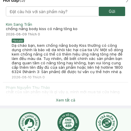
Hỏi đáp
(
5
)
Đặng Thị Ngọc Ánh
Gửi
2025-08-10
Tốt
Kim Sang Trần
-
2025-08-10
Hasaki
chống nắng body kiss có nâng tông ko
Hasaki xin chào! Hasaki cảm ơn Đặng Thị Ngọc Ánh đã dành
2026-08-09
Thích
0
thời gian đánh giá. Sự hài lòng của khách hàng là động lực to
lớn để Hasaki ngày càng phát triển hơn nữa về chất lượng
Hasaki
dịch vụ. Cảm ơn bạn đã tin tưởng và mua sắm tại Hasaki!
Dạ chào bạn, kem chống nắng body Kiss thường có công
dụng chính là bảo vệ da khỏi tác hại của tia UV. Một số dòng
kem chống nắng có thể có thêm hiệu ứng nâng tông nhẹ để
làm đều màu da. Tuy nhiên, để biết chính xác sản phẩm bạn
đang quan tâm có nâng tông hay không, bạn vui lòng cung
cấp thêm tên đầy đủ của sản phẩm hoặc liên hệ hotline 1800
6324 (Nhánh 3: Sản phẩm) để được tư vấn cụ thể hơn nhé ạ.
2026-08-10
Thích
0
Phạm Nguyễn Thu Thảo
chất của sản phẩm này là gì vậy ạ, mình mới mua tại cửa hàng
hôm chủ nhật, thấy chất lỏng lỏng vón cục nên hơi lo
Xem tất cả
2026-07-22
Thích
0
Hasaki
Dạ bạn inbox Hasaki để bên mình kiểm tra và phản hồi chi tiết
đến bạn ạ
2026-07-22
Thích
0