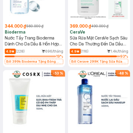
344.000 ₫
369.000 ₫
560.000 ₫
490.000 ₫
Bioderma
CeraVe
Nước Tẩy Trang Bioderma
Sữa Rửa Mặt CeraVe Sạch Sâu
Dành Cho Da Dầu & Hỗn Hợp
Cho Da Thường Đến Da Dầu
500ml
473ml
(228)
696/tháng
(116)
1.4k/tháng
4.9
4.9
19
%
93
%
Bill 399k Bioderma Tặng Bông
Bill Cerave 299K Tặng Sữa Rửa
Tẩy Trang Hộp 50 Miếng (SL có
Mặt Cerave 30ml (SL có hạn)
hạn)
-
53
%
-
48
%