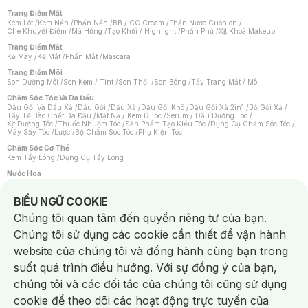
Trang Điểm Mặt
Kem Lót
/
Kem Nền
/
Phấn Nền
/
BB / CC Cream
/
Phấn Nước Cushion
/
Che Khuyết Điểm
/
Má Hồng
/
Tạo Khối / Highlight
/
Phấn Phủ
/
Xịt Khoá Makeup
Trang Điểm Mắt
Kẻ Mày
/
Kẻ Mắt
/
Phấn Mắt
/
Mascara
Trang Điểm Môi
Son Dưỡng Môi
/
Son Kem / Tint
/
Son Thỏi
/
Son Bóng
/
Tẩy Trang Mắt / Môi
Chăm Sóc Tóc Và Da Đầu
Dầu Gội Và Dầu Xả
/
Dầu Gội
/
Dầu Xả
/
Dầu Gội Khô
/
Dầu Gội Xả 2in1
/
Bộ Gội Xả
/
Tẩy Tế Bào Chết Da Đầu
/
Mặt Nạ / Kem Ủ Tóc
/
Serum / Dầu Dưỡng Tóc
/
Xịt Dưỡng Tóc
/
Thuốc Nhuộm Tóc
/
Sản Phẩm Tạo Kiểu Tóc
/
Dụng Cụ Chăm Sóc Tóc
/
Máy Sấy Tóc
/
Lược
/
Bộ Chăm Sóc Tóc
/
Phụ Kiện Tóc
Chăm Sóc Cơ Thể
Kem Tẩy Lông
/
Dụng Cụ Tẩy Lông
Nước Hoa
Nước Hoa Nữ
/
Nước Hoa Nam
/
Nước Hoa Cao Cấp
/
Xịt Thơm Toàn Thân
/
Nước Hoa Vùng Kín
Notice about cookies usage
BIỂU NGỮ COOKIE
Chăm Sóc Cá Nhân
Chúng tôi quan tâm đến quyền riêng tư của bạn.
Chống Muỗi
/
Khẩu Trang
/
Máy Massage
/
Mặt Nạ Xông Hơi
/
Nước Rửa Tay
/
Sản Phẩm Chăm Sóc Khác
/
Bàn Chải Đánh Răng
/
Bàn Chải Điện
/
Chúng tôi sử dụng các cookie cần thiết để vận hành
Hỗ Trợ Trắng Răng
/
Kem Đánh Răng
/
Máy Tăm Nước
/
Nước Súc Miệng
/
Tăm / Chỉ Nha Khoa
/
Xịt Thơm Miệng
/
Dung Dịch Vệ Sinh
/
Dưỡng Vùng Kín
/
website của chúng tôi và đồng hành cùng bạn trong
Khăn Ướt Vệ Sinh Vùng Kín
/
Băng Vệ Sinh
/
Tampon
/
Bọt Cạo Râu
/
Dao Cạo Râu
/
Máy Cạo Râu
suốt quá trình điều hướng. Với sự đồng ý của bạn,
Vấn Đề Về Da
chúng tôi và các đối tác của chúng tôi cũng sử dụng
Da Dầu / Lỗ Chân Lông To
/
Da Khô / Mất Nước
/
Da Lão Hóa
/
Da Mụn
/
Da Nhạy Cảm / Kích Ứng
/
Da Xỉn Màu
/
Thâm / Nám / Tàn Nhang
/
cookie để theo dõi các hoạt động trực tuyến của
Quầng Thâm & Bọng Mắt
/
Sẹo
/
Viêm Da Cơ Địa