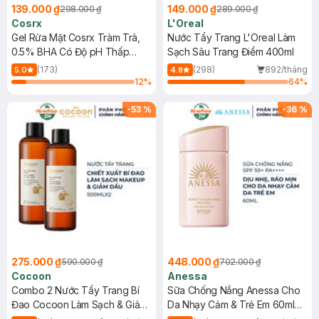
139.000 ₫
149.000 ₫
298.000 ₫
289.000 ₫
Cosrx
L'Oreal
Gel Rửa Mặt Cosrx Tràm Trà,
Nước Tẩy Trang L'Oreal Làm
0.5% BHA Có Độ pH Thấp
Sạch Sâu Trang Điểm 400ml
150ml
(173)
(298)
892/tháng
5.0
4.8
12
%
64
%
-
53
%
-
36
%
275.000 ₫
448.000 ₫
590.000 ₫
702.000 ₫
Cocoon
Anessa
Combo 2 Nước Tẩy Trang Bí
Sữa Chống Nắng Anessa Cho
Đao Cocoon Làm Sạch & Giảm
Da Nhạy Cảm & Trẻ Em 60ml
Dầu 500ml
(Mới)