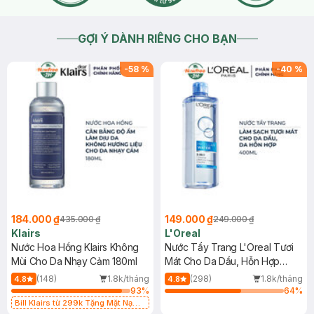
GỢI Ý DÀNH RIÊNG CHO BẠN
-
58
%
-
40
%
184.000 ₫
149.000 ₫
435.000 ₫
249.000 ₫
Klairs
L'Oreal
Nước Hoa Hồng Klairs Không
Nước Tẩy Trang L'Oreal Tươi
Mùi Cho Da Nhạy Cảm 180ml
Mát Cho Da Dầu, Hỗn Hợp
400ml
(148)
1.8k/tháng
(298)
1.8k/tháng
4.8
4.8
93
%
64
%
Bill Klairs từ 299k Tặng Mặt Nạ