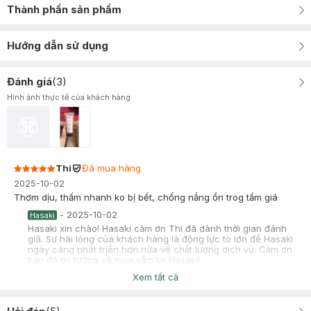
Thành phần sản phẩm
Hướng dẫn sử dụng
Đánh giá
(
3
)
Hình ảnh thực tế của khách hàng
Thi
Đã mua hàng
2025-10-02
Thơm dịu, thấm nhanh ko bị bết, chống nắng ổn trog tầm giá
-
2025-10-02
Hasaki
Hasaki xin chào! Hasaki cảm ơn Thi đã dành thời gian đánh
giá. Sự hài lòng của khách hàng là động lực to lớn để Hasaki
ngày càng phát triển hơn nữa về chất lượng dịch vụ. Cảm ơn
bạn đã tin tưởng và mua sắm tại Hasaki!
Xem tất cả