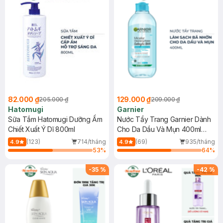
82.000 ₫
129.000 ₫
205.000 ₫
209.000 ₫
Hatomugi
Garnier
Sữa Tắm Hatomugi Dưỡng Ẩm
Nước Tẩy Trang Garnier Dành
Chiết Xuất Ý Dĩ 800ml
Cho Da Dầu Và Mụn 400ml
(Mới)
(123)
714/tháng
(69)
935/tháng
4.9
4.9
53
%
64
%
-
35
%
-
42
%