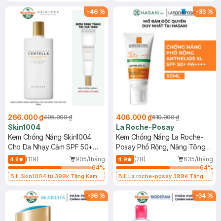
Làm Dịu Da & Kiểm Soát Dầu Nhờn
25ml (SL Có Hạn)
-
46
%
-
33
%
266.000 ₫
406.000 ₫
495.000 ₫
610.000 ₫
Skin1004
La Roche-Posay
Kem Chống Nắng Skin1004
Kem Chống Nắng La Roche-
Cho Da Nhạy Cảm SPF 50+
Posay Phổ Rộng, Nâng Tông
50ml
Kiềm Dầu 50ml
(119)
905/tháng
(28)
635/tháng
4.8
4.9
64
%
64
%
Bill Skin1004 từ 399k Tặng Kem
Bill La roche-posay 399K Tặng
Chống Nắng Cho Da Nhạy Cảm
Gel rửa mặt da dầu nhạy cảm 50ml
SPF 50+ 20ml (SL Có Hạn)
(SL có hạn)
-
36
%
-
34
%