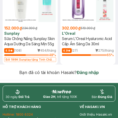
152.000 ₫
302.000 ₫
234.000 ₫
519.000 ₫
Sunplay
L'Oreal
Sữa Chống Nắng Sunplay Skin
Serum L'Oreal Hyaluronic Acid
Aqua Dưỡng Da Sáng Mịn 55g
Cấp Ẩm Sáng Da 30ml
(108)
454/tháng
(27)
275/tháng
4.9
4.9
48
%
65
%
Bill 199K Sunplay tặng Tinh Chất
Chống Nắng 7g trị giá 30K (SL có
hạn)
Bạn đã có tài khoản Hasaki?
Đăng nhập
return
nowfree
price
HỖ TRỢ KHÁCH HÀNG
VỀ HASAKI.VN
Hotline:
1800 6324
Giới thiệu Hasaki.vn