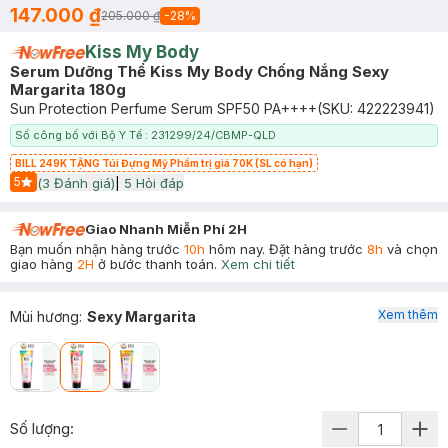
147.000 ₫
205.000 ₫
-
28
%
Kiss My Body
Serum Dưỡng Thể Kiss My Body Chống Nắng Sexy
Margarita 180g
Sun Protection Perfume Serum SPF50 PA++++
(SKU:
422223941
)
Số công bố với Bộ Y Tế : 231299/24/CBMP-QLD
BILL 249K TẶNG Túi Đựng Mỹ Phẩm trị giá 70K (SL có hạn)
5
(
3
Đánh giá)
|
5
Hỏi đáp
Start Icon
Giao Nhanh Miễn Phí 2H
Bạn muốn nhận hàng trước
10h
hôm nay. Đặt hàng trước
8h
và chọn
giao hàng
2H
ở bước thanh toán.
Xem chi tiết
Xem thêm
Mùi hương
:
Sexy Margarita
Số lượng: