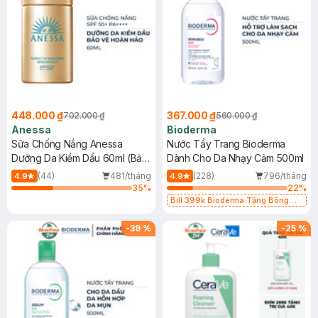
448.000 ₫
367.000 ₫
702.000 ₫
560.000 ₫
Anessa
Bioderma
Sữa Chống Nắng Anessa
Nước Tẩy Trang Bioderma
Dưỡng Da Kiềm Dầu 60ml (Bản
Dành Cho Da Nhạy Cảm 500ml
Mới)
(44)
481/tháng
(228)
796/tháng
4.9
4.9
35
%
22
%
Bill 399k Bioderma Tặng Bông
Tẩy Trang Hộp 50 Miếng (SL có
hạn)
-
39
%
-
25
%