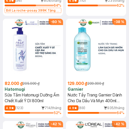
(56)
808/tháng
(110)
231/tháng
4.9
4.9
64
%
62
%
Bill La roche-posay 399K Tặng
Gel rửa mặt da dầu nhạy cảm 50ml
(SL có hạn)
-
60
%
-
38
%
82.000 ₫
129.000 ₫
205.000 ₫
209.000 ₫
Hatomugi
Garnier
Sữa Tắm Hatomugi Dưỡng Ẩm
Nước Tẩy Trang Garnier Dành
Chiết Xuất Ý Dĩ 800ml
Cho Da Dầu Và Mụn 400ml
(Mới)
(123)
714/tháng
(69)
935/tháng
4.9
4.9
52
%
64
%
-
42
%
-
42
%