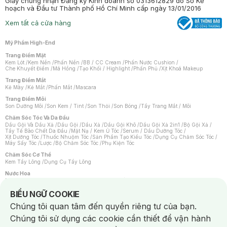
Giấy chứng nhận Đăng ký Kinh doanh số 0313612829 do Sở Kế
hoạch và Đầu tư Thành phố Hồ Chí Minh cấp ngày 13/01/2016
Xem tất cả cửa hàng
Mỹ Phẩm High-End
Trang Điểm Mặt
Kem Lót
/
Kem Nền
/
Phấn Nền
/
BB / CC Cream
/
Phấn Nước Cushion
/
Che Khuyết Điểm
/
Má Hồng
/
Tạo Khối / Highlight
/
Phấn Phủ
/
Xịt Khoá Makeup
Trang Điểm Mắt
Kẻ Mày
/
Kẻ Mắt
/
Phấn Mắt
/
Mascara
Trang Điểm Môi
Son Dưỡng Môi
/
Son Kem / Tint
/
Son Thỏi
/
Son Bóng
/
Tẩy Trang Mắt / Môi
Chăm Sóc Tóc Và Da Đầu
Dầu Gội Và Dầu Xả
/
Dầu Gội
/
Dầu Xả
/
Dầu Gội Khô
/
Dầu Gội Xả 2in1
/
Bộ Gội Xả
/
Tẩy Tế Bào Chết Da Đầu
/
Mặt Nạ / Kem Ủ Tóc
/
Serum / Dầu Dưỡng Tóc
/
Xịt Dưỡng Tóc
/
Thuốc Nhuộm Tóc
/
Sản Phẩm Tạo Kiểu Tóc
/
Dụng Cụ Chăm Sóc Tóc
/
Máy Sấy Tóc
/
Lược
/
Bộ Chăm Sóc Tóc
/
Phụ Kiện Tóc
Chăm Sóc Cơ Thể
Kem Tẩy Lông
/
Dụng Cụ Tẩy Lông
Nước Hoa
Nước Hoa Nữ
/
Nước Hoa Nam
/
Nước Hoa Cao Cấp
/
Xịt Thơm Toàn Thân
/
Nước Hoa Vùng Kín
Notice about cookies usage
BIỂU NGỮ COOKIE
Chăm Sóc Cá Nhân
Chúng tôi quan tâm đến quyền riêng tư của bạn.
Chống Muỗi
/
Khẩu Trang
/
Máy Massage
/
Mặt Nạ Xông Hơi
/
Nước Rửa Tay
/
Sản Phẩm Chăm Sóc Khác
/
Bàn Chải Đánh Răng
/
Bàn Chải Điện
/
Chúng tôi sử dụng các cookie cần thiết để vận hành
Hỗ Trợ Trắng Răng
/
Kem Đánh Răng
/
Máy Tăm Nước
/
Nước Súc Miệng
/
Tăm / Chỉ Nha Khoa
/
Xịt Thơm Miệng
/
Dung Dịch Vệ Sinh
/
Dưỡng Vùng Kín
/