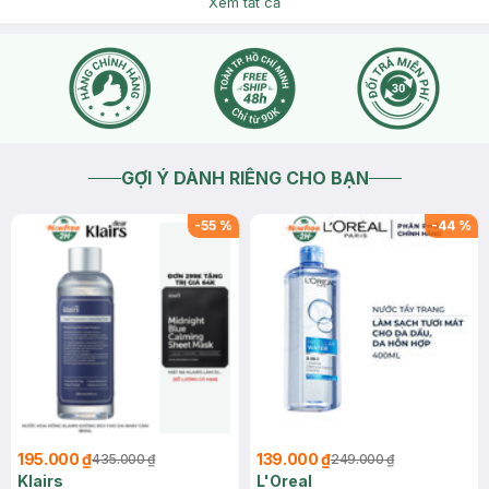
bạn nhé.
Xem tất cả
2026-06-11
Thích
0
GỢI Ý DÀNH RIÊNG CHO BẠN
-
55
%
-
44
%
195.000 ₫
139.000 ₫
435.000 ₫
249.000 ₫
Klairs
L'Oreal