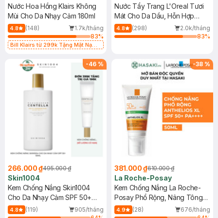
Nước Hoa Hồng Klairs Không
Nước Tẩy Trang L'Oreal Tươi
Mùi Cho Da Nhạy Cảm 180ml
Mát Cho Da Dầu, Hỗn Hợp
400ml
(148)
1.7k/tháng
(298)
2.0k/tháng
4.8
4.8
83
%
83
%
Bill Klairs từ 299k Tặng Mặt Nạ
Làm Dịu Da & Kiểm Soát Dầu Nhờn
25ml (SL Có Hạn)
-
46
%
-
38
%
266.000 ₫
381.000 ₫
495.000 ₫
610.000 ₫
Skin1004
La Roche-Posay
Kem Chống Nắng Skin1004
Kem Chống Nắng La Roche-
Cho Da Nhạy Cảm SPF 50+
Posay Phổ Rộng, Nâng Tông
50ml
Kiềm Dầu 50ml
(119)
905/tháng
(28)
676/tháng
4.8
4.9
64
%
64
%