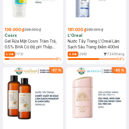
139.000 ₫
181.000 ₫
298.000 ₫
289.000 ₫
Cosrx
L'Oreal
Gel Rửa Mặt Cosrx Tràm Trà,
Nước Tẩy Trang L'Oreal Làm
0.5% BHA Có Độ pH Thấp
Sạch Sâu Trang Điểm 400ml
150ml
(173)
(298)
734/tháng
5.0
4.8
9
%
64
%
-
57
%
-
40
%