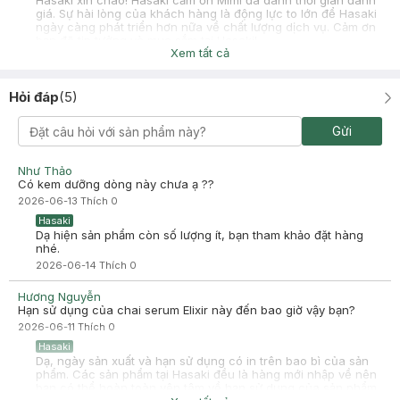
Hasaki xin chào! Hasaki cảm ơn Mimi đã dành thời gian đánh
giá. Sự hài lòng của khách hàng là động lực to lớn để Hasaki
ngày càng phát triển hơn nữa về chất lượng dịch vụ. Cảm ơn
bạn đã tin tưởng và mua sắm tại Hasaki!
Xem tất cả
Hỏi đáp
(
5
)
Gửi
Như Thảo
Có kem dưỡng dòng này chưa ạ ??
2026-06-13
Thích
0
Hasaki
Dạ hiện sản phẩm còn số lượng ít, bạn tham khảo đặt hàng
nhé.
2026-06-14
Thích
0
Hương Nguyễn
Hạn sử dụng của chai serum Elixir này đến bao giờ vậy bạn?
2026-06-11
Thích
0
Hasaki
Dạ, ngày sản xuất và hạn sử dụng có in trên bao bì của sản
phẩm. Các sản phẩm tại Hasaki đều là hàng mới nhập về nên
bạn có thể hoàn toàn yên tâm về hạn sử dụng của sản phẩm