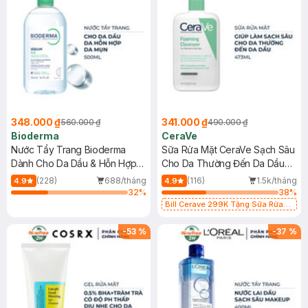
348.000 ₫
341.000 ₫
560.000 ₫
490.000 ₫
Bioderma
CeraVe
Nước Tẩy Trang Bioderma
Sữa Rửa Mặt CeraVe Sạch Sâu
Dành Cho Da Dầu & Hỗn Hợp
Cho Da Thường Đến Da Dầu
500ml
473ml
(228)
688/tháng
(116)
1.5k/tháng
4.9
4.9
32
%
38
%
Bill Cerave 299K Tặng Sữa Rửa
Mặt Cerave 30ml (SL có hạn)
-
53
%
-
37
%