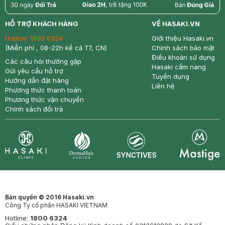
return
nowfree
price
HỖ TRỢ KHÁCH HÀNG
VỀ HASAKI.VN
Hotline:
1800 6324
Giới thiệu Hasaki.vn
(Miễn phí , 08-22h kể cả T7, CN)
Chính sách bảo mật
Điều khoản sử dụng
Các câu hỏi thường gặp
Hasaki cẩm nang
Gửi yêu cầu hỗ trợ
Tuyển dụng
Hướng dẫn đặt hàng
Liên hệ
Phương thức thanh toán
Phương thức vận chuyển
Chính sách đổi trả
Synctives
Clinic
Dermahair
Mastige
Bản quyền © 2016 Hasaki.vn
Công Ty cổ phần HASAKI VIETNAM
Hotline:
1800 6324