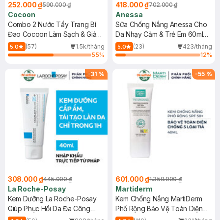
252.000 ₫
418.000 ₫
590.000 ₫
702.000 ₫
Cocoon
Anessa
Combo 2 Nước Tẩy Trang Bí
Sữa Chống Nắng Anessa Cho
Đao Cocoon Làm Sạch & Giảm
Da Nhạy Cảm & Trẻ Em 60ml
Dầu 500ml
(Mới)
(57)
1.5k/tháng
(23)
423/tháng
5.0
5.0
55
%
12
%
-
31
%
-
55
%
308.000 ₫
601.000 ₫
445.000 ₫
1.350.000 ₫
La Roche-Posay
Martiderm
Kem Dưỡng La Roche-Posay
Kem Chống Nắng MartiDerm
Giúp Phục Hồi Da Đa Công
Phổ Rộng Bảo Vệ Toàn Diện
Dụng 40ml
40ml