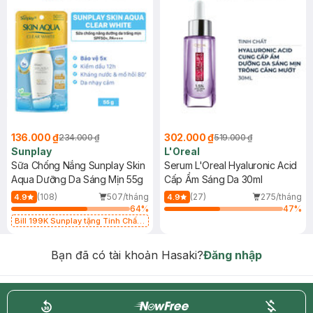
136.000 ₫
302.000 ₫
234.000 ₫
519.000 ₫
Sunplay
L'Oreal
Sữa Chống Nắng Sunplay Skin
Serum L'Oreal Hyaluronic Acid
Aqua Dưỡng Da Sáng Mịn 55g
Cấp Ẩm Sáng Da 30ml
(108)
507/tháng
(27)
275/tháng
4.9
4.9
64
%
47
%
Bill 199K Sunplay tặng Tinh Chất
Chống Nắng 7g trị giá 30K (SL có
hạn)
Bạn đã có tài khoản Hasaki?
Đăng nhập