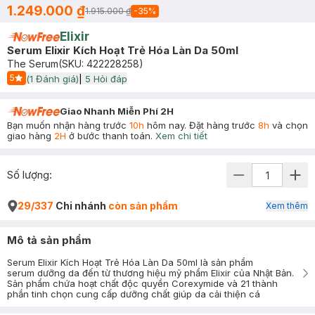
1.249.000 ₫
1.915.000 ₫
-
35
%
Elixir
Serum Elixir Kích Hoạt Trẻ Hóa Làn Da 50ml
The Serum
(SKU:
422228258
)
5
(
1
Đánh giá)
|
5
Hỏi đáp
Start Icon
Giao Nhanh Miễn Phí 2H
Bạn muốn nhận hàng trước
10h
hôm nay. Đặt hàng trước
8h
và chọn
giao hàng
2H
ở bước thanh toán.
Xem chi tiết
Số lượng:
29/337
Chi nhánh
còn sản phẩm
Xem thêm
Mô tả sản phẩm
Serum Elixir Kích Hoạt Trẻ Hóa Làn Da 50ml là sản phẩm
serum dưỡng da đến từ thương hiệu mỹ phẩm Elixir của Nhật Bản.
Sản phẩm chứa hoạt chất độc quyền Corexymide và 21 thành
phần tinh chọn cung cấp dưỡng chất giúp da cải thiện cá