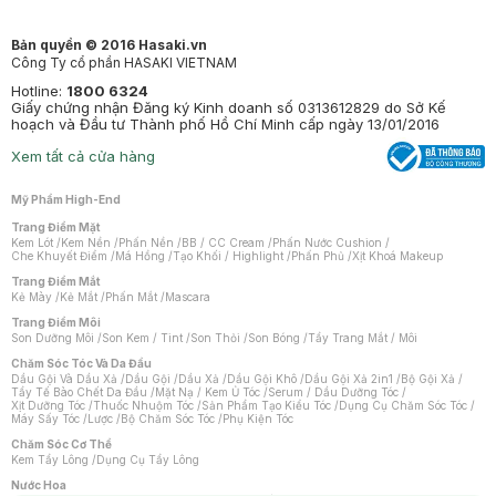
Bản quyền © 2016 Hasaki.vn
Công Ty cổ phần HASAKI VIETNAM
Hotline:
1800 6324
Giấy chứng nhận Đăng ký Kinh doanh số 0313612829 do Sở Kế
hoạch và Đầu tư Thành phố Hồ Chí Minh cấp ngày 13/01/2016
Xem tất cả cửa hàng
Mỹ Phẩm High-End
Trang Điểm Mặt
Kem Lót
/
Kem Nền
/
Phấn Nền
/
BB / CC Cream
/
Phấn Nước Cushion
/
Che Khuyết Điểm
/
Má Hồng
/
Tạo Khối / Highlight
/
Phấn Phủ
/
Xịt Khoá Makeup
Trang Điểm Mắt
Kẻ Mày
/
Kẻ Mắt
/
Phấn Mắt
/
Mascara
Trang Điểm Môi
Son Dưỡng Môi
/
Son Kem / Tint
/
Son Thỏi
/
Son Bóng
/
Tẩy Trang Mắt / Môi
Chăm Sóc Tóc Và Da Đầu
Dầu Gội Và Dầu Xả
/
Dầu Gội
/
Dầu Xả
/
Dầu Gội Khô
/
Dầu Gội Xả 2in1
/
Bộ Gội Xả
/
Tẩy Tế Bào Chết Da Đầu
/
Mặt Nạ / Kem Ủ Tóc
/
Serum / Dầu Dưỡng Tóc
/
Xịt Dưỡng Tóc
/
Thuốc Nhuộm Tóc
/
Sản Phẩm Tạo Kiểu Tóc
/
Dụng Cụ Chăm Sóc Tóc
/
Máy Sấy Tóc
/
Lược
/
Bộ Chăm Sóc Tóc
/
Phụ Kiện Tóc
Chăm Sóc Cơ Thể
Kem Tẩy Lông
/
Dụng Cụ Tẩy Lông
Nước Hoa