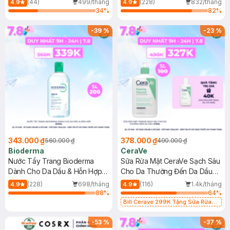
(44)
499/tháng
(228)
832/tháng
4.9
4.9
34
%
82
%
-
39
%
-
23
%
343.000 ₫
378.000 ₫
560.000 ₫
490.000 ₫
Bioderma
CeraVe
Nước Tẩy Trang Bioderma
Sữa Rửa Mặt CeraVe Sạch Sâu
Dành Cho Da Dầu & Hỗn Hợp
Cho Da Thường Đến Da Dầu
500ml
473ml
(228)
698/tháng
(116)
1.4k/tháng
4.9
4.9
88
%
64
%
Bill Cerave 299K Tặng Sữa Rửa
Mặt Cerave 30ml (SL có hạn)
-
53
%
-
37
%