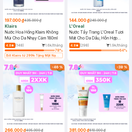
197.000 ₫
144.000 ₫
435.000 ₫
249.000 ₫
Klairs
L'Oreal
Nước Hoa Hồng Klairs Không
Nước Tẩy Trang L'Oreal Tươi
Mùi Cho Da Nhạy Cảm 180ml
Mát Cho Da Dầu, Hỗn Hợp
400ml
(148)
1.6k/tháng
(298)
1.9k/tháng
4.8
4.8
78
%
64
%
Bill Klairs từ 299k Tặng Mặt Nạ
Làm Dịu Da & Kiểm Soát Dầu Nhờn
25ml (SL Có Hạn)
-
46
%
-
38
%
266.000 ₫
381.000 ₫
495.000 ₫
610.000 ₫