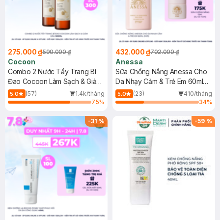
275.000 ₫
432.000 ₫
590.000 ₫
702.000 ₫
Cocoon
Anessa
Combo 2 Nước Tẩy Trang Bí
Sữa Chống Nắng Anessa Cho
Đao Cocoon Làm Sạch & Giảm
Da Nhạy Cảm & Trẻ Em 60ml
Dầu 500ml
(Mới)
(57)
1.4k/tháng
(23)
410/tháng
5.0
5.0
75
%
34
%
-
31
%
-
59
%