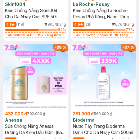
Skin1004
La Roche-Posay
Kem Chống Nắng Skin1004
Kem Chống Nắng La Roche-
Cho Da Nhạy Cảm SPF 50+
Posay Phổ Rộng, Nâng Tông
50ml
Kiềm Dầu 50ml
(119)
905/tháng
(28)
676/tháng
4.8
4.9
64
%
77
%
Bill Skin1004 từ 399k Tặng Kem
Bill La roche-posay 399K Tặng
Chống Nắng Cho Da Nhạy Cảm
Gel rửa mặt da dầu nhạy cảm 50ml
SPF 50+ 20ml (SL Có Hạn)
(SL có hạn)
-
38
%
-
37
%
432.000 ₫
351.000 ₫
702.000 ₫
560.000 ₫
Anessa
Bioderma
Sữa Chống Nắng Anessa
Nước Tẩy Trang Bioderma
Dưỡng Da Kiềm Dầu 60ml (Bản
Dành Cho Da Nhạy Cảm 500ml
Mới)