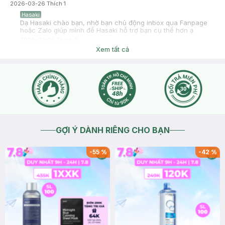
2026-03-26
Thích
1
Hasaki
Dạ Hasaki chào bạn, nhờ bạn chủ động inbox qua Fanpage
hoặc Zalo giúp mình để Hasaki hỗ trợ bạn cụ thể hơn ạ
2026-03-26
Thích
0
Xem tất cả
GỢI Ý DÀNH RIÊNG CHO BẠN
-
55
%
-
42
%