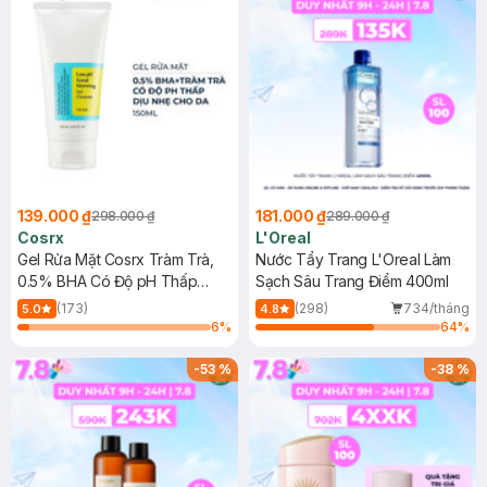
139.000 ₫
181.000 ₫
298.000 ₫
289.000 ₫
Cosrx
L'Oreal
Gel Rửa Mặt Cosrx Tràm Trà,
Nước Tẩy Trang L'Oreal Làm
0.5% BHA Có Độ pH Thấp
Sạch Sâu Trang Điểm 400ml
150ml
(173)
(298)
734/tháng
5.0
4.8
6
%
64
%
-
53
%
-
38
%