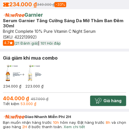
234.000 ₫
349.000 ₫
-
33
%
Garnier
Serum Garnier Tăng Cường Sáng Da Mờ Thâm Ban Đêm
30ml
Bright Complete 10% Pure Vitamin C Night Serum
(SKU:
422213992
)
4.7
(
21
Đánh giá)
|
101
Hỏi đáp
Start Icon
Giá giảm khi mua combo
234.000 ₫
223.000 ₫
404.000 ₫
457.000 ₫
Giỏ hàng
Cart plus 
Tiết kiệm
53.000 ₫
Giao Nhanh Miễn Phí 2H
Bạn muốn nhận hàng trước
10h
hôm nay. Đặt hàng trước
8h
và chọn
giao hàng
2H
ở bước thanh toán.
Xem chi tiết