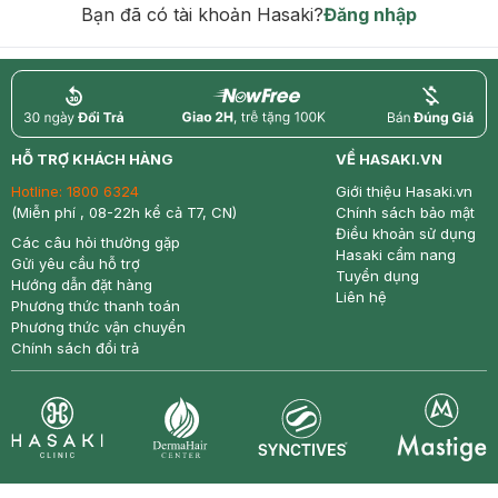
Bạn đã có tài khoản Hasaki?
Đăng nhập
return
nowfree
price
HỖ TRỢ KHÁCH HÀNG
VỀ HASAKI.VN
Hotline:
1800 6324
Giới thiệu Hasaki.vn
(Miễn phí , 08-22h kể cả T7, CN)
Chính sách bảo mật
Điều khoản sử dụng
Các câu hỏi thường gặp
Hasaki cẩm nang
Gửi yêu cầu hỗ trợ
Tuyển dụng
Hướng dẫn đặt hàng
Liên hệ
Phương thức thanh toán
Phương thức vận chuyển
Chính sách đổi trả
Synctives
Clinic
Dermahair
Mastige