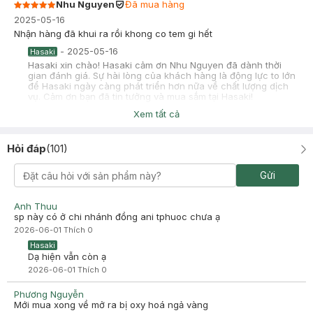
Nhu Nguyen
Đã mua hàng
2025-05-16
Nhận hàng đã khui ra rồi khong co tem gi hết
-
2025-05-16
Hasaki
Hasaki xin chào! Hasaki cảm ơn Nhu Nguyen đã dành thời
gian đánh giá. Sự hài lòng của khách hàng là động lực to lớn
để Hasaki ngày càng phát triển hơn nữa về chất lượng dịch
vụ. Cảm ơn bạn đã tin tưởng và mua sắm tại Hasaki!
Xem tất cả
tran lee
Đã mua hàng
2024-08-24
Hỏi đáp
(
101
)
Serum dùng ban ngày và ban đêm đều ổn, da tôi bị sạm nám,
xỉn màu (U60) rồi nhưng dùng được 1 hủ ban ngày & ban đêm
đều có kết quả khả quan, không bết dính, rất ổn.
Gửi
Anh Thuu
sp này có ở chi nhánh đồng ani tphuoc chưa ạ
2026-06-01
Thích
0
Hasaki
Dạ hiện vẫn còn ạ
2026-06-01
Thích
0
Phương Nguyễn
Mới mua xong về mở ra bị oxy hoá ngả vàng