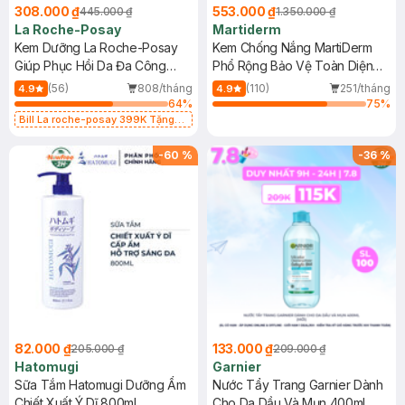
308.000 ₫
553.000 ₫
445.000 ₫
1.350.000 ₫
La Roche-Posay
Martiderm
Kem Dưỡng La Roche-Posay
Kem Chống Nắng MartiDerm
Giúp Phục Hồi Da Đa Công
Phổ Rộng Bảo Vệ Toàn Diện
Dụng 40ml
40ml
(56)
808/tháng
(110)
251/tháng
4.9
4.9
64
%
75
%
Bill La roche-posay 399K Tặng
Gel rửa mặt da dầu nhạy cảm 50ml
(SL có hạn)
-
60
%
-
36
%
82.000 ₫
133.000 ₫
205.000 ₫
209.000 ₫
Hatomugi
Garnier
Sữa Tắm Hatomugi Dưỡng Ẩm
Nước Tẩy Trang Garnier Dành
Chiết Xuất Ý Dĩ 800ml
Cho Da Dầu Và Mụn 400ml