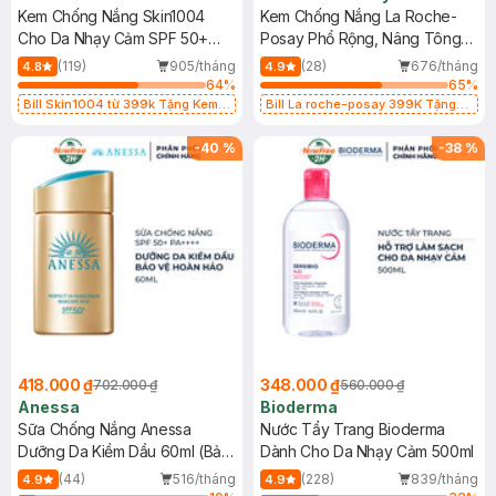
Kem Chống Nắng Skin1004
Kem Chống Nắng La Roche-
Cho Da Nhạy Cảm SPF 50+
Posay Phổ Rộng, Nâng Tông
50ml
Kiềm Dầu 50ml
(119)
905/tháng
(28)
676/tháng
4.8
4.9
64
%
65
%
Bill Skin1004 từ 399k Tặng Kem
Bill La roche-posay 399K Tặng
Chống Nắng Cho Da Nhạy Cảm
Gel rửa mặt da dầu nhạy cảm 50ml
SPF 50+ 20ml (SL Có Hạn)
(SL có hạn)
-
40
%
-
38
%
418.000 ₫
348.000 ₫
702.000 ₫
560.000 ₫
Anessa
Bioderma
Sữa Chống Nắng Anessa
Nước Tẩy Trang Bioderma
Dưỡng Da Kiềm Dầu 60ml (Bản
Dành Cho Da Nhạy Cảm 500ml
Mới)
(44)
516/tháng
(228)
839/tháng
4.9
4.9