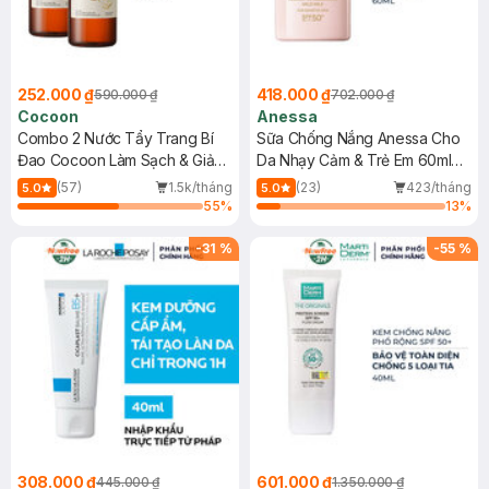
252.000 ₫
418.000 ₫
590.000 ₫
702.000 ₫
Cocoon
Anessa
Combo 2 Nước Tẩy Trang Bí
Sữa Chống Nắng Anessa Cho
Đao Cocoon Làm Sạch & Giảm
Da Nhạy Cảm & Trẻ Em 60ml
Dầu 500ml
(Mới)
(57)
1.5k/tháng
(23)
423/tháng
5.0
5.0
55
%
13
%
-
31
%
-
55
%
308.000 ₫
601.000 ₫
445.000 ₫
1.350.000 ₫