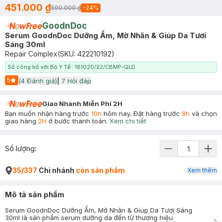
451.000 ₫
590.000 ₫
-
24
%
GoodnDoc
Serum GoodnDoc Dưỡng Ẩm, Mờ Nhăn & Giúp Da Tươi
Sáng 30ml
Repair Complex
(SKU:
422210192
)
Số công bố với Bộ Y Tế : 181020/22/CBMP-QLD
5
(
4
Đánh giá)
|
7
Hỏi đáp
Start Icon
Giao Nhanh Miễn Phí 2H
Bạn muốn nhận hàng trước
10h
hôm nay. Đặt hàng trước
8h
và chọn
giao hàng
2H
ở bước thanh toán.
Xem chi tiết
Số lượng:
35/337
Chi nhánh
còn sản phẩm
Xem thêm
Mô tả sản phẩm
Serum GoodnDoc Dưỡng Ẩm, Mờ Nhăn & Giúp Da Tươi Sáng
30ml là sản phẩm serum dưỡng da đến từ thương hiệu