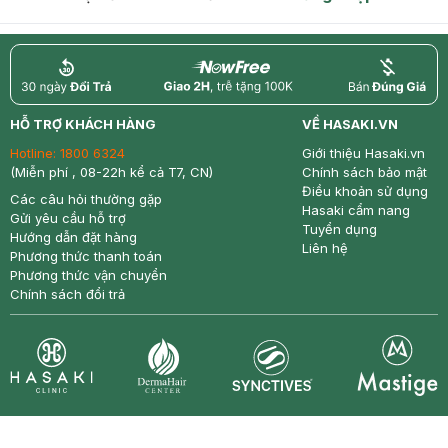
return
nowfree
price
HỖ TRỢ KHÁCH HÀNG
VỀ HASAKI.VN
Hotline:
1800 6324
Giới thiệu Hasaki.vn
(Miễn phí , 08-22h kể cả T7, CN)
Chính sách bảo mật
Điều khoản sử dụng
Các câu hỏi thường gặp
Hasaki cẩm nang
Gửi yêu cầu hỗ trợ
Tuyển dụng
Hướng dẫn đặt hàng
Liên hệ
Phương thức thanh toán
Phương thức vận chuyển
Chính sách đổi trả
Synctives
Clinic
Dermahair
Mastige