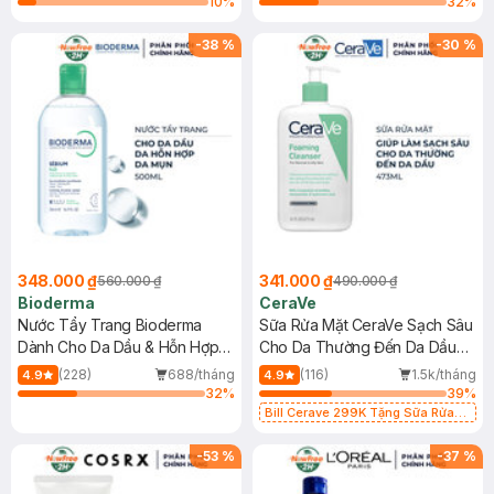
10
%
32
%
-
38
%
-
30
%
348.000 ₫
341.000 ₫
560.000 ₫
490.000 ₫
Bioderma
CeraVe
Nước Tẩy Trang Bioderma
Sữa Rửa Mặt CeraVe Sạch Sâu
Dành Cho Da Dầu & Hỗn Hợp
Cho Da Thường Đến Da Dầu
500ml
473ml
(228)
688/tháng
(116)
1.5k/tháng
4.9
4.9
32
%
39
%
Bill Cerave 299K Tặng Sữa Rửa
Mặt Cerave 30ml (SL có hạn)
-
53
%
-
37
%