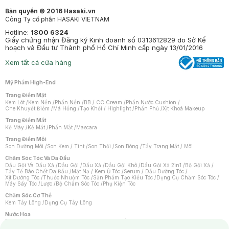
Bản quyền © 2016 Hasaki.vn
Công Ty cổ phần HASAKI VIETNAM
Hotline:
1800 6324
Giấy chứng nhận Đăng ký Kinh doanh số 0313612829 do Sở Kế
hoạch và Đầu tư Thành phố Hồ Chí Minh cấp ngày 13/01/2016
Xem tất cả cửa hàng
Mỹ Phẩm High-End
Trang Điểm Mặt
Kem Lót
/
Kem Nền
/
Phấn Nền
/
BB / CC Cream
/
Phấn Nước Cushion
/
Che Khuyết Điểm
/
Má Hồng
/
Tạo Khối / Highlight
/
Phấn Phủ
/
Xịt Khoá Makeup
Trang Điểm Mắt
Kẻ Mày
/
Kẻ Mắt
/
Phấn Mắt
/
Mascara
Trang Điểm Môi
Son Dưỡng Môi
/
Son Kem / Tint
/
Son Thỏi
/
Son Bóng
/
Tẩy Trang Mắt / Môi
Chăm Sóc Tóc Và Da Đầu
Dầu Gội Và Dầu Xả
/
Dầu Gội
/
Dầu Xả
/
Dầu Gội Khô
/
Dầu Gội Xả 2in1
/
Bộ Gội Xả
/
Tẩy Tế Bào Chết Da Đầu
/
Mặt Nạ / Kem Ủ Tóc
/
Serum / Dầu Dưỡng Tóc
/
Xịt Dưỡng Tóc
/
Thuốc Nhuộm Tóc
/
Sản Phẩm Tạo Kiểu Tóc
/
Dụng Cụ Chăm Sóc Tóc
/
Máy Sấy Tóc
/
Lược
/
Bộ Chăm Sóc Tóc
/
Phụ Kiện Tóc
Chăm Sóc Cơ Thể
Kem Tẩy Lông
/
Dụng Cụ Tẩy Lông
Nước Hoa
Nước Hoa Nữ
/
Nước Hoa Nam
/
Nước Hoa Cao Cấp
/
Xịt Thơm Toàn Thân
/
Nước Hoa Vùng Kín