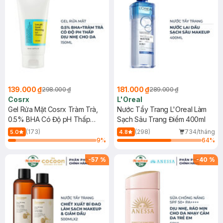
139.000 ₫
181.000 ₫
298.000 ₫
289.000 ₫
Cosrx
L'Oreal
Gel Rửa Mặt Cosrx Tràm Trà,
Nước Tẩy Trang L'Oreal Làm
0.5% BHA Có Độ pH Thấp
Sạch Sâu Trang Điểm 400ml
150ml
(173)
(298)
734/tháng
5.0
4.8
9
%
64
%
-
57
%
-
40
%