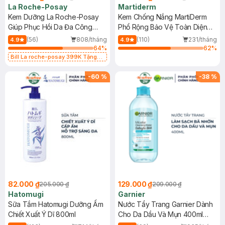
La Roche-Posay
Martiderm
Kem Dưỡng La Roche-Posay
Kem Chống Nắng MartiDerm
Giúp Phục Hồi Da Đa Công
Phổ Rộng Bảo Vệ Toàn Diện
Dụng 40ml
40ml
(56)
808/tháng
(110)
231/tháng
4.9
4.9
64
%
62
%
Bill La roche-posay 399K Tặng
Gel rửa mặt da dầu nhạy cảm 50ml
(SL có hạn)
-
60
%
-
38
%
82.000 ₫
129.000 ₫
205.000 ₫
209.000 ₫
Hatomugi
Garnier
Sữa Tắm Hatomugi Dưỡng Ẩm
Nước Tẩy Trang Garnier Dành
Chiết Xuất Ý Dĩ 800ml
Cho Da Dầu Và Mụn 400ml
(Mới)