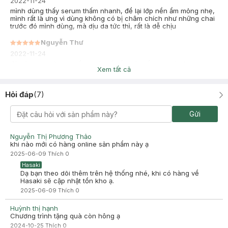
2022-11-24
mình dùng thấy serum thấm nhanh, để lại lớp nền ẩm mỏng nhẹ,
mình rất là ưng vì dùng không có bị châm chích như những chai
trước đó mình dùng, mà dịu da tức thì, rất là dễ chịu
Nguyễn Thư
2022-11-24
đã dùng qua Sp oke lắm nhé, cấp ẩm và thấy da khỏe hơn,
Xem tất cả
hasaki gần mình có bán mà nay mua web lun cho tiện
Hỏi đáp
(
7
)
Gửi
Nguyễn Thị Phương Thảo
khi nào mới có hàng online sản phẩm này ạ
2025-06-09
Thích
0
Hasaki
Dạ bạn theo dõi thêm trên hệ thống nhé, khi có hàng về
Hasaki sẽ cập nhật tồn kho ạ.
2025-06-09
Thích
0
Huỳnh thị hạnh
Chương trình tặng quà còn hông ạ
2024-10-25
Thích
0