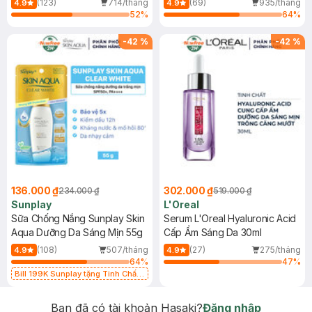
(123)
714/tháng
(69)
935/tháng
4.9
4.9
52
%
64
%
-
42
%
-
42
%
136.000 ₫
302.000 ₫
234.000 ₫
519.000 ₫
Sunplay
L'Oreal
Sữa Chống Nắng Sunplay Skin
Serum L'Oreal Hyaluronic Acid
Aqua Dưỡng Da Sáng Mịn 55g
Cấp Ẩm Sáng Da 30ml
(108)
507/tháng
(27)
275/tháng
4.9
4.9
64
%
47
%
Bill 199K Sunplay tặng Tinh Chất
Chống Nắng 7g trị giá 30K (SL có
hạn)
Bạn đã có tài khoản Hasaki?
Đăng nhập