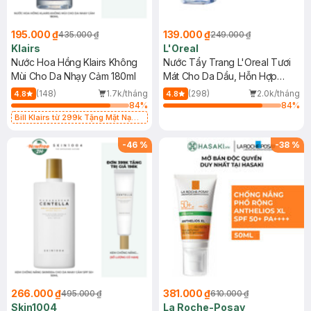
195.000 ₫
139.000 ₫
435.000 ₫
249.000 ₫
Klairs
L'Oreal
Nước Hoa Hồng Klairs Không
Nước Tẩy Trang L'Oreal Tươi
Mùi Cho Da Nhạy Cảm 180ml
Mát Cho Da Dầu, Hỗn Hợp
400ml
(148)
1.7k/tháng
(298)
2.0k/tháng
4.8
4.8
84
%
84
%
Bill Klairs từ 299k Tặng Mặt Nạ
Làm Dịu Da & Kiểm Soát Dầu Nhờn
25ml (SL Có Hạn)
-
46
%
-
38
%
266.000 ₫
381.000 ₫
495.000 ₫
610.000 ₫
Skin1004
La Roche-Posay