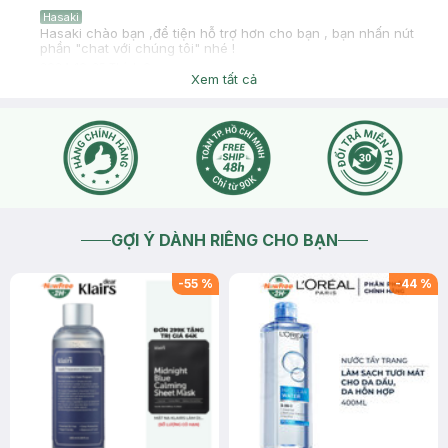
Hasaki
Hasaki chào bạn ,để tiện hỗ trợ hơn cho bạn , bạn nhấn nút
phần "chat với chúng tôi" nhé !
2024-10-25
Thích
0
Xem tất cả
GỢI Ý DÀNH RIÊNG CHO BẠN
-
55
%
-
44
%