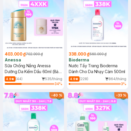
403.000 ₫
338.000 ₫
702.000 ₫
560.000 ₫
Anessa
Bioderma
Sữa Chống Nắng Anessa
Nước Tẩy Trang Bioderma
Dưỡng Da Kiềm Dầu 60ml (Bản
Dành Cho Da Nhạy Cảm 500ml
Mới)
(44)
535/tháng
(228)
864/tháng
4.9
4.9
34
%
3
%
-
40
%
-
33
%