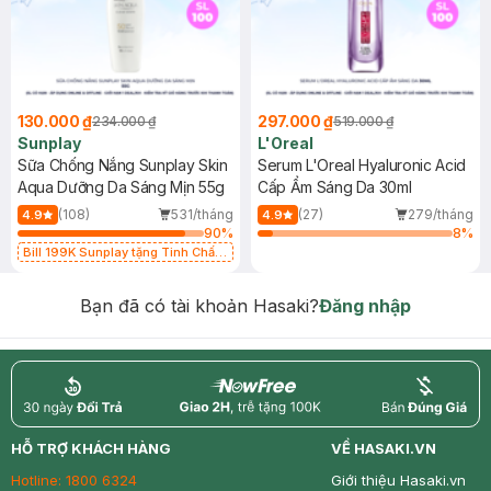
130.000 ₫
297.000 ₫
234.000 ₫
519.000 ₫
Sunplay
L'Oreal
Sữa Chống Nắng Sunplay Skin
Serum L'Oreal Hyaluronic Acid
Aqua Dưỡng Da Sáng Mịn 55g
Cấp Ẩm Sáng Da 30ml
(108)
531/tháng
(27)
279/tháng
4.9
4.9
90
%
8
%
Bill 199K Sunplay tặng Tinh Chất
Chống Nắng 7g trị giá 30K (SL có
hạn)
Bạn đã có tài khoản Hasaki?
Đăng nhập
return
nowfree
price
HỖ TRỢ KHÁCH HÀNG
VỀ HASAKI.VN
Hotline:
1800 6324
Giới thiệu Hasaki.vn