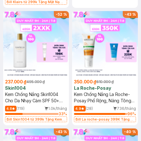
Bill Klairs từ 299k Tặng Mặt Nạ
Làm Dịu Da & Kiểm Soát Dầu Nhờn
25ml (SL Có Hạn)
-
52
%
-
43
%
237.000 ₫
350.000 ₫
495.000 ₫
610.000 ₫
Skin1004
La Roche-Posay
Kem Chống Nắng Skin1004
Kem Chống Nắng La Roche-
Cho Da Nhạy Cảm SPF 50+
Posay Phổ Rộng, Nâng Tông
50ml
Kiềm Dầu 50ml
(119)
1.0k/tháng
(28)
736/tháng
4.8
4.9
33
%
96
%
Bill Skin1004 từ 399k Tặng Kem
Bill La roche-posay 399K Tặng
Chống Nắng Cho Da Nhạy Cảm
Gel rửa mặt da dầu nhạy cảm 50ml
SPF 50+ 20ml (SL Có Hạn)
(SL có hạn)
-
43
%
-
40
%