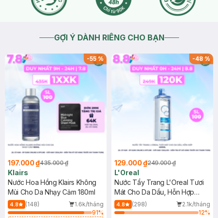
GỢI Ý DÀNH RIÊNG CHO BẠN
-
55
%
-
48
%
197.000 ₫
129.000 ₫
435.000 ₫
249.000 ₫
Klairs
L'Oreal
Nước Hoa Hồng Klairs Không
Nước Tẩy Trang L'Oreal Tươi
Mùi Cho Da Nhạy Cảm 180ml
Mát Cho Da Dầu, Hỗn Hợp
400ml
(148)
1.6k/tháng
(298)
2.1k/tháng
4.8
4.8
91
%
12
%