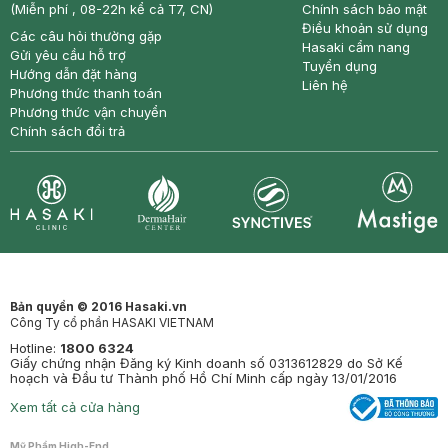
(Miễn phí , 08-22h kể cả T7, CN)
Chính sách bảo mật
Điều khoản sử dụng
Các câu hỏi thường gặp
Hasaki cẩm nang
Gửi yêu cầu hỗ trợ
Tuyển dụng
Hướng dẫn đặt hàng
Liên hệ
Phương thức thanh toán
Phương thức vận chuyển
Chính sách đổi trả
Synctives
Clinic
Dermahair
Mastige
Bản quyền © 2016 Hasaki.vn
Công Ty cổ phần HASAKI VIETNAM
Hotline:
1800 6324
Giấy chứng nhận Đăng ký Kinh doanh số 0313612829 do Sở Kế
hoạch và Đầu tư Thành phố Hồ Chí Minh cấp ngày 13/01/2016
Xem tất cả cửa hàng
Mỹ Phẩm High-End