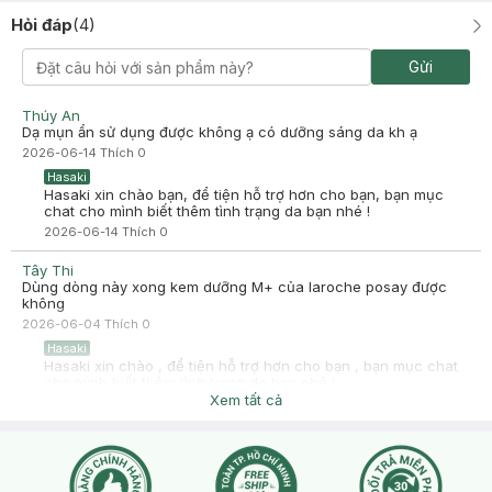
Hỏi đáp
(
4
)
Gửi
Thúy An
Dạ mụn ẩn sử dụng được không ạ có dưỡng sáng da kh ạ
2026-06-14
Thích
0
Hasaki
Hasaki xin chào bạn, để tiện hỗ trợ hơn cho bạn, bạn mục
chat cho mình biết thêm tình trạng da bạn nhé !
2026-06-14
Thích
0
Tây Thi
Dùng dòng này xong kem dưỡng M+ của laroche posay được
không
2026-06-04
Thích
0
Hasaki
Hasaki xin chào , để tiện hỗ trợ hơn cho bạn , bạn mục chat
cho mình biết thêm tình trạng da bạn nhé !
Xem tất cả
2026-06-05
Thích
0