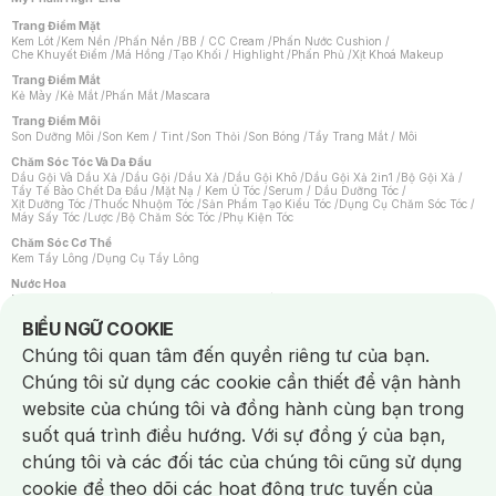
Trang Điểm Mặt
Kem Lót
/
Kem Nền
/
Phấn Nền
/
BB / CC Cream
/
Phấn Nước Cushion
/
Che Khuyết Điểm
/
Má Hồng
/
Tạo Khối / Highlight
/
Phấn Phủ
/
Xịt Khoá Makeup
Trang Điểm Mắt
Kẻ Mày
/
Kẻ Mắt
/
Phấn Mắt
/
Mascara
Trang Điểm Môi
Son Dưỡng Môi
/
Son Kem / Tint
/
Son Thỏi
/
Son Bóng
/
Tẩy Trang Mắt / Môi
Chăm Sóc Tóc Và Da Đầu
Dầu Gội Và Dầu Xả
/
Dầu Gội
/
Dầu Xả
/
Dầu Gội Khô
/
Dầu Gội Xả 2in1
/
Bộ Gội Xả
/
Tẩy Tế Bào Chết Da Đầu
/
Mặt Nạ / Kem Ủ Tóc
/
Serum / Dầu Dưỡng Tóc
/
Xịt Dưỡng Tóc
/
Thuốc Nhuộm Tóc
/
Sản Phẩm Tạo Kiểu Tóc
/
Dụng Cụ Chăm Sóc Tóc
/
Máy Sấy Tóc
/
Lược
/
Bộ Chăm Sóc Tóc
/
Phụ Kiện Tóc
Chăm Sóc Cơ Thể
Kem Tẩy Lông
/
Dụng Cụ Tẩy Lông
Nước Hoa
Nước Hoa Nữ
/
Nước Hoa Nam
/
Nước Hoa Cao Cấp
/
Xịt Thơm Toàn Thân
/
Nước Hoa Vùng Kín
Notice about cookies usage
BIỂU NGỮ COOKIE
Chăm Sóc Cá Nhân
Chúng tôi quan tâm đến quyền riêng tư của bạn.
Chống Muỗi
/
Khẩu Trang
/
Máy Massage
/
Mặt Nạ Xông Hơi
/
Nước Rửa Tay
/
Sản Phẩm Chăm Sóc Khác
/
Bàn Chải Đánh Răng
/
Bàn Chải Điện
/
Chúng tôi sử dụng các cookie cần thiết để vận hành
Hỗ Trợ Trắng Răng
/
Kem Đánh Răng
/
Máy Tăm Nước
/
Nước Súc Miệng
/
Tăm / Chỉ Nha Khoa
/
Xịt Thơm Miệng
/
Dung Dịch Vệ Sinh
/
Dưỡng Vùng Kín
/
website của chúng tôi và đồng hành cùng bạn trong
Khăn Ướt Vệ Sinh Vùng Kín
/
Băng Vệ Sinh
/
Tampon
/
Bọt Cạo Râu
/
Dao Cạo Râu
/
Máy Cạo Râu
suốt quá trình điều hướng. Với sự đồng ý của bạn,
Vấn Đề Về Da
chúng tôi và các đối tác của chúng tôi cũng sử dụng
Da Dầu / Lỗ Chân Lông To
/
Da Khô / Mất Nước
/
Da Lão Hóa
/
Da Mụn
/
Da Nhạy Cảm / Kích Ứng
/
Da Xỉn Màu
/
Thâm / Nám / Tàn Nhang
/
cookie để theo dõi các hoạt động trực tuyến của
Quầng Thâm & Bọng Mắt
/
Sẹo
/
Viêm Da Cơ Địa