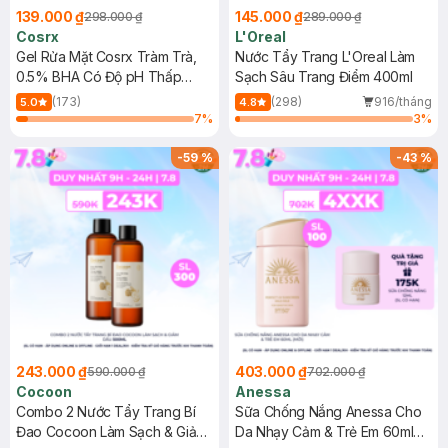
139.000 ₫
145.000 ₫
298.000 ₫
289.000 ₫
Cosrx
L'Oreal
Gel Rửa Mặt Cosrx Tràm Trà,
Nước Tẩy Trang L'Oreal Làm
0.5% BHA Có Độ pH Thấp
Sạch Sâu Trang Điểm 400ml
150ml
(173)
(298)
916/tháng
5.0
4.8
7
%
3
%
-
59
%
-
43
%
243.000 ₫
403.000 ₫
590.000 ₫
702.000 ₫
Cocoon
Anessa
Combo 2 Nước Tẩy Trang Bí
Sữa Chống Nắng Anessa Cho
Đao Cocoon Làm Sạch & Giảm
Da Nhạy Cảm & Trẻ Em 60ml