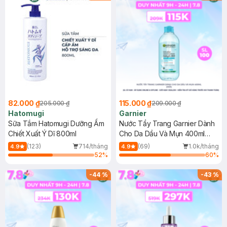
82.000 ₫
115.000 ₫
205.000 ₫
209.000 ₫
Hatomugi
Garnier
Sữa Tắm Hatomugi Dưỡng Ẩm
Nước Tẩy Trang Garnier Dành
Chiết Xuất Ý Dĩ 800ml
Cho Da Dầu Và Mụn 400ml
(Mới)
(123)
714/tháng
(69)
1.0k/tháng
4.9
4.9
52
%
60
%
-
44
%
-
43
%