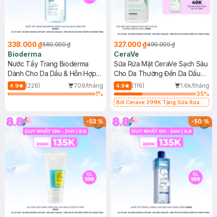
338.000 ₫
327.000 ₫
560.000 ₫
490.000 ₫
Bioderma
CeraVe
Nước Tẩy Trang Bioderma
Sữa Rửa Mặt CeraVe Sạch Sâu
Dành Cho Da Dầu & Hỗn Hợp
Cho Da Thường Đến Da Dầu
500ml
473ml
(228)
709/tháng
(116)
1.6k/tháng
4.9
4.9
1
%
35
%
Bill Cerave 299K Tặng Sữa Rửa
Mặt Cerave 30ml (SL có hạn)
-
53
%
-
50
%