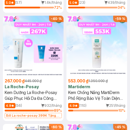
Dầu 500ml
(Mới)
(57)
1.6k/tháng
(23)
439/tháng
5.0
5.0
72
%
34
%
-
40
%
-
59
%
267.000 ₫
553.000 ₫
445.000 ₫
1.350.000 ₫
La Roche-Posay
Martiderm
Kem Dưỡng La Roche-Posay
Kem Chống Nắng MartiDerm
Giúp Phục Hồi Da Đa Công
Phổ Rộng Bảo Vệ Toàn Diện
Dụng 40ml
40ml
(56)
932/tháng
(110)
251/tháng
4.9
4.9
89
%
10
%
Bill La roche-posay 399K Tặng
Gel rửa mặt da dầu nhạy cảm 50ml
(SL có hạn)
-
60
%
-
45
%