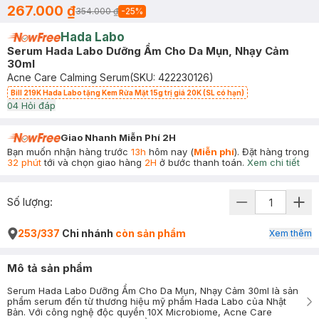
267.000 ₫
354.000 ₫
-
25
%
Hada Labo
Serum Hada Labo Dưỡng Ẩm Cho Da Mụn, Nhạy Cảm
30ml
Acne Care Calming Serum
(SKU:
422230126
)
Bill 219K Hada Labo tặng Kem Rửa Mặt 15g trị giá 20K (SL có hạn)
0
4
Hỏi đáp
Giao Nhanh Miễn Phí 2H
Bạn muốn nhận hàng trước
13h
hôm nay (
Miễn phí
). Đặt hàng trong
32 phút
tới và chọn giao hàng
2H
ở bước thanh toán.
Xem chi tiết
Số lượng:
253/337
Chi nhánh
còn sản phẩm
Xem thêm
Mô tả sản phẩm
Serum Hada Labo Dưỡng Ẩm Cho Da Mụn, Nhạy Cảm 30ml là sản
phẩm serum đến từ thương hiệu mỹ phẩm Hada Labo của Nhật
Bản. Với công nghệ độc quyền 10X Microbiome, Acne Care