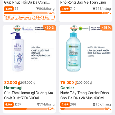
Giúp Phục Hồi Da Đa Công
Phổ Rộng Bảo Vệ Toàn Diện
Dụng 40ml
40ml
(56)
808/tháng
(110)
243/tháng
4.9
4.9
64
%
100
%
Bill La roche-posay 399K Tặng
Gel rửa mặt da dầu nhạy cảm 50ml
(SL có hạn)
-
60
%
-
45
%
82.000 ₫
115.000 ₫
205.000 ₫
209.000 ₫
Hatomugi
Garnier
Sữa Tắm Hatomugi Dưỡng Ẩm
Nước Tẩy Trang Garnier Dành
Chiết Xuất Ý Dĩ 800ml
Cho Da Dầu Và Mụn 400ml
(Mới)
(123)
714/tháng
(69)
1.0k/tháng
4.9
4.9
52
%
10
%