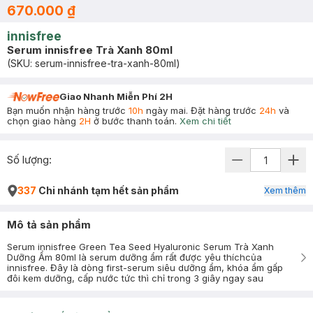
670.000 ₫
innisfree
Serum innisfree Trà Xanh 80ml
(SKU:
serum-innisfree-tra-xanh-80ml
)
Giao Nhanh Miễn Phí 2H
Bạn muốn nhận hàng trước
10h
ngày mai. Đặt hàng trước
24h
và
chọn giao hàng
2H
ở bước thanh toán.
Xem chi tiết
Số lượng:
337
Chi nhánh tạm hết sản phẩm
Xem thêm
Mô tả sản phẩm
Serum innisfree Green Tea Seed Hyaluronic Serum Trà Xanh
Dưỡng Ẩm 80ml là serum dưỡng ẩm rất được yêu thíchcủa
innisfree. Đây là dòng first-serum siêu dưỡng ẩm, khóa ẩm gấp
đôi kem dưỡng, cấp nước tức thì chỉ trong 3 giây ngay sau