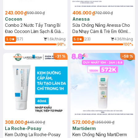
243.000 ₫
406.000 ₫
590.000 ₫
702.000 ₫
Cocoon
Anessa
Combo 2 Nước Tẩy Trang Bí
Sữa Chống Nắng Anessa Cho
Đao Cocoon Làm Sạch & Giảm
Da Nhạy Cảm & Trẻ Em 60ml
Dầu 500ml
(Mới)
(57)
1.6k/tháng
(23)
436/tháng
5.0
5.0
98
%
100
%
-
31
%
-
58
%
308.000 ₫
572.000 ₫
445.000 ₫
1.350.000 ₫
La Roche-Posay
Martiderm
Kem Dưỡng La Roche-Posay
Kem Chống Nắng MartiDerm