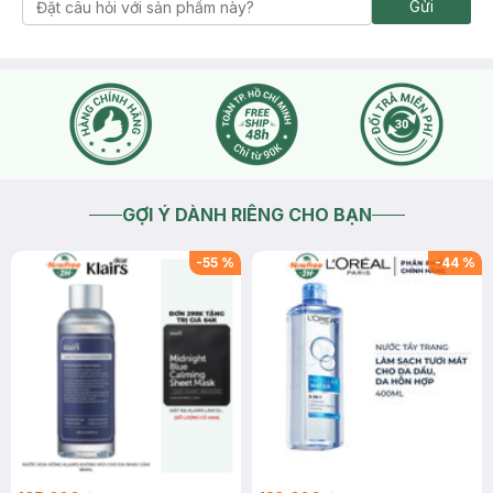
Gửi
GỢI Ý DÀNH RIÊNG CHO BẠN
-
55
%
-
44
%