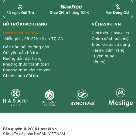
return
nowfree
price
HỖ TRỢ KHÁCH HÀNG
VỀ HASAKI.VN
Hotline:
1800 6324
Giới thiệu Hasaki.vn
(Miễn phí , 08-22h kể cả T7, CN)
Chính sách bảo mật
Điều khoản sử dụng
Các câu hỏi thường gặp
Hasaki cẩm nang
Gửi yêu cầu hỗ trợ
Tuyển dụng
Hướng dẫn đặt hàng
Liên hệ
Phương thức thanh toán
Phương thức vận chuyển
Chính sách đổi trả
Synctives
Clinic
Dermahair
Mastige
Bản quyền © 2016 Hasaki.vn
Công Ty cổ phần HASAKI VIETNAM