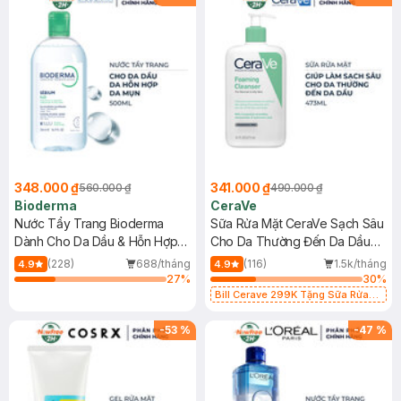
348.000 ₫
341.000 ₫
560.000 ₫
490.000 ₫
Bioderma
CeraVe
Nước Tẩy Trang Bioderma
Sữa Rửa Mặt CeraVe Sạch Sâu
Dành Cho Da Dầu & Hỗn Hợp
Cho Da Thường Đến Da Dầu
500ml
473ml
(228)
688/tháng
(116)
1.5k/tháng
4.9
4.9
27
%
30
%
Bill Cerave 299K Tặng Sữa Rửa
Mặt Cerave 30ml (SL có hạn)
-
53
%
-
47
%