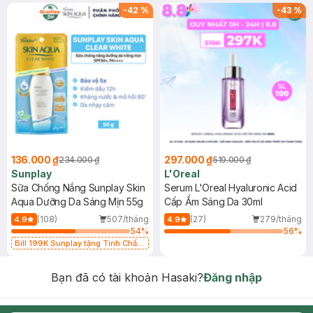
-
42
%
-
43
%
136.000 ₫
297.000 ₫
234.000 ₫
519.000 ₫
Sunplay
L'Oreal
Sữa Chống Nắng Sunplay Skin
Serum L'Oreal Hyaluronic Acid
Aqua Dưỡng Da Sáng Mịn 55g
Cấp Ẩm Sáng Da 30ml
(108)
507/tháng
(27)
279/tháng
4.9
4.9
54
%
56
%
Bill 199K Sunplay tặng Tinh Chất
Chống Nắng 7g trị giá 30K (SL có
hạn)
Bạn đã có tài khoản Hasaki?
Đăng nhập