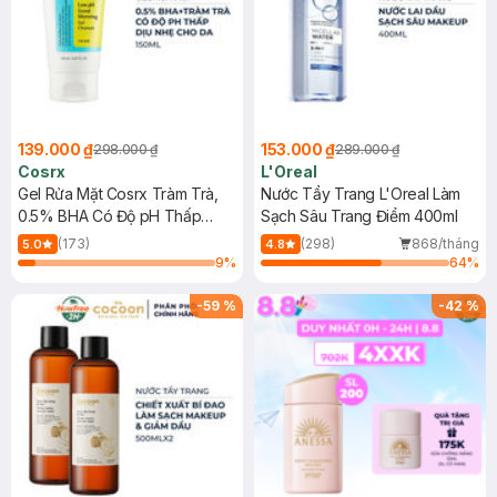
139.000 ₫
153.000 ₫
298.000 ₫
289.000 ₫
Cosrx
L'Oreal
Gel Rửa Mặt Cosrx Tràm Trà,
Nước Tẩy Trang L'Oreal Làm
0.5% BHA Có Độ pH Thấp
Sạch Sâu Trang Điểm 400ml
150ml
(173)
(298)
868/tháng
5.0
4.8
9
%
64
%
-
59
%
-
42
%