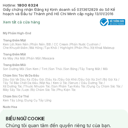
Hotline:
1800 6324
Giấy chứng nhận Đăng ký Kinh doanh số 0313612829 do Sở Kế
hoạch và Đầu tư Thành phố Hồ Chí Minh cấp ngày 13/01/2016
Xem tất cả cửa hàng
Mỹ Phẩm High-End
Trang Điểm Mặt
Kem Lót
/
Kem Nền
/
Phấn Nền
/
BB / CC Cream
/
Phấn Nước Cushion
/
Che Khuyết Điểm
/
Má Hồng
/
Tạo Khối / Highlight
/
Phấn Phủ
/
Xịt Khoá Makeup
Trang Điểm Mắt
Kẻ Mày
/
Kẻ Mắt
/
Phấn Mắt
/
Mascara
Trang Điểm Môi
Son Dưỡng Môi
/
Son Kem / Tint
/
Son Thỏi
/
Son Bóng
/
Tẩy Trang Mắt / Môi
Chăm Sóc Tóc Và Da Đầu
Dầu Gội Và Dầu Xả
/
Dầu Gội
/
Dầu Xả
/
Dầu Gội Khô
/
Dầu Gội Xả 2in1
/
Bộ Gội Xả
/
Tẩy Tế Bào Chết Da Đầu
/
Mặt Nạ / Kem Ủ Tóc
/
Serum / Dầu Dưỡng Tóc
/
Xịt Dưỡng Tóc
/
Thuốc Nhuộm Tóc
/
Sản Phẩm Tạo Kiểu Tóc
/
Dụng Cụ Chăm Sóc Tóc
/
Máy Sấy Tóc
/
Lược
/
Bộ Chăm Sóc Tóc
/
Phụ Kiện Tóc
Chăm Sóc Cơ Thể
Kem Tẩy Lông
/
Dụng Cụ Tẩy Lông
Nước Hoa
Nước Hoa Nữ
/
Nước Hoa Nam
/
Nước Hoa Cao Cấp
/
Xịt Thơm Toàn Thân
/
Nước Hoa Vùng Kín
Notice about cookies usage
BIỂU NGỮ COOKIE
Chăm Sóc Cá Nhân
Chúng tôi quan tâm đến quyền riêng tư của bạn.
Chống Muỗi
/
Khẩu Trang
/
Máy Massage
/
Mặt Nạ Xông Hơi
/
Nước Rửa Tay
/