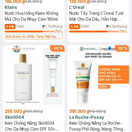
195.000 ₫
139.000 ₫
435.000 ₫
249.000 ₫
Klairs
L'Oreal
Nước Hoa Hồng Klairs Không
Nước Tẩy Trang L'Oreal Tươi
Mùi Cho Da Nhạy Cảm 180ml
Mát Cho Da Dầu, Hỗn Hợp
400ml
(148)
1.7k/tháng
(298)
2.0k/tháng
4.8
4.8
76
%
76
%
Bill Klairs từ 299k Tặng Mặt Nạ
Làm Dịu Da & Kiểm Soát Dầu Nhờn
25ml (SL Có Hạn)
-
48
%
-
38
%
255.000 ₫
381.000 ₫
495.000 ₫
610.000 ₫
Skin1004
La Roche-Posay
Kem Chống Nắng Skin1004
Kem Chống Nắng La Roche-
Cho Da Nhạy Cảm SPF 50+
Posay Phổ Rộng, Nâng Tông