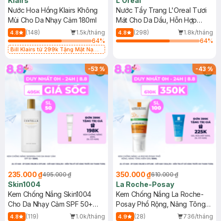
Klairs
L'Oreal
Nước Hoa Hồng Klairs Không
Nước Tẩy Trang L'Oreal Tươi
Mùi Cho Da Nhạy Cảm 180ml
Mát Cho Da Dầu, Hỗn Hợp
400ml
(148)
1.5k/tháng
(298)
1.8k/tháng
4.8
4.8
64
%
64
%
Bill Klairs từ 299k Tặng Mặt Nạ
Làm Dịu Da & Kiểm Soát Dầu Nhờn
25ml (SL Có Hạn)
-
53
%
-
43
%
235.000 ₫
350.000 ₫
495.000 ₫
610.000 ₫
Skin1004
La Roche-Posay
Kem Chống Nắng Skin1004
Kem Chống Nắng La Roche-
Cho Da Nhạy Cảm SPF 50+
Posay Phổ Rộng, Nâng Tông
50ml
Kiềm Dầu 50ml
(119)
1.0k/tháng
(28)
736/tháng
4.8
4.9