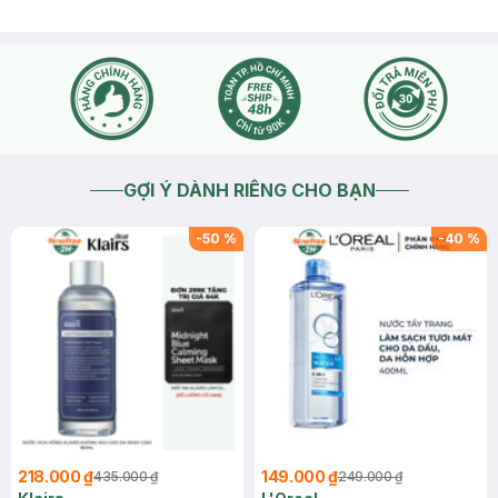
GỢI Ý DÀNH RIÊNG CHO BẠN
-
50
%
-
40
%
218.000 ₫
149.000 ₫
435.000 ₫
249.000 ₫