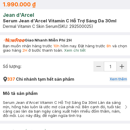
1.990.000 ₫
Jean d'Arcel
Serum Jean d'Arcel Vitamin C Hỗ Trợ Sáng Da 30ml
Dermal Vitamin C Skin Serum
(SKU:
292500025
)
Giao Nhanh Miễn Phí 2H
Bạn muốn nhận hàng trước
10h
hôm nay. Đặt hàng trước
8h
và chọn
giao hàng
2H
ở bước thanh toán.
Xem chi tiết
Số lượng:
337
Chi nhánh tạm hết sản phẩm
Xem thêm
Mô tả sản phẩm
Serum Jean d'Arcel Vitamin C Hỗ Trợ Sáng Da 30ml Làn da sáng
mịn, hồng hào luôn là ước mơ của phái nữ. Bên cạnh đó, tuổi tác
càng cao làn da bạn ngày càng xuất hiện nhiều đốm thâm, nám,
đồi mồi. Lúc này đây, để ngăn ngừa tình trạ