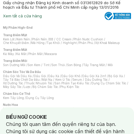
Giấy chứng nhận Đăng ký Kinh doanh số 0313612829 do Sở Kế
hoạch và Đầu tư Thành phố Hồ Chí Minh cấp ngày 13/01/2016
Xem tất cả cửa hàng
Mỹ Phẩm High-End
Trang Điểm Mặt
Kem Lót
/
Kem Nền
/
Phấn Nền
/
BB / CC Cream
/
Phấn Nước Cushion
/
Che Khuyết Điểm
/
Má Hồng
/
Tạo Khối / Highlight
/
Phấn Phủ
/
Xịt Khoá Makeup
Trang Điểm Mắt
Kẻ Mày
/
Kẻ Mắt
/
Phấn Mắt
/
Mascara
Trang Điểm Môi
Son Dưỡng Môi
/
Son Kem / Tint
/
Son Thỏi
/
Son Bóng
/
Tẩy Trang Mắt / Môi
Chăm Sóc Tóc Và Da Đầu
Dầu Gội Và Dầu Xả
/
Dầu Gội
/
Dầu Xả
/
Dầu Gội Khô
/
Dầu Gội Xả 2in1
/
Bộ Gội Xả
/
Tẩy Tế Bào Chết Da Đầu
/
Mặt Nạ / Kem Ủ Tóc
/
Serum / Dầu Dưỡng Tóc
/
Xịt Dưỡng Tóc
/
Thuốc Nhuộm Tóc
/
Sản Phẩm Tạo Kiểu Tóc
/
Dụng Cụ Chăm Sóc Tóc
/
Máy Sấy Tóc
/
Lược
/
Bộ Chăm Sóc Tóc
/
Phụ Kiện Tóc
Chăm Sóc Cơ Thể
Kem Tẩy Lông
/
Dụng Cụ Tẩy Lông
Nước Hoa
Nước Hoa Nữ
/
Nước Hoa Nam
/
Nước Hoa Cao Cấp
/
Xịt Thơm Toàn Thân
/
Nước Hoa Vùng Kín
Notice about cookies usage
BIỂU NGỮ COOKIE
Chăm Sóc Cá Nhân
Chúng tôi quan tâm đến quyền riêng tư của bạn.
Chống Muỗi
/
Khẩu Trang
/
Máy Massage
/
Mặt Nạ Xông Hơi
/
Nước Rửa Tay
/
Sản Phẩm Chăm Sóc Khác
/
Bàn Chải Đánh Răng
/
Bàn Chải Điện
/
Chúng tôi sử dụng các cookie cần thiết để vận hành
Hỗ Trợ Trắng Răng
/
Kem Đánh Răng
/
Máy Tăm Nước
/
Nước Súc Miệng
/