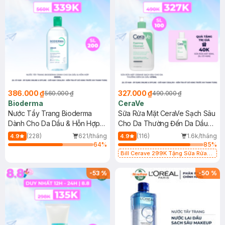
386.000 ₫
327.000 ₫
560.000 ₫
490.000 ₫
Bioderma
CeraVe
Nước Tẩy Trang Bioderma
Sữa Rửa Mặt CeraVe Sạch Sâu
Dành Cho Da Dầu & Hỗn Hợp
Cho Da Thường Đến Da Dầu
500ml
473ml
(228)
621/tháng
(116)
1.6k/tháng
4.9
4.9
64
%
85
%
Bill Cerave 299K Tặng Sữa Rửa
Mặt Cerave 30ml (SL có hạn)
-
53
%
-
50
%