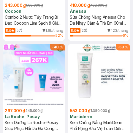
243.000 ₫
418.000 ₫
590.000 ₫
702.000 ₫
Cocoon
Anessa
Combo 2 Nước Tẩy Trang Bí
Sữa Chống Nắng Anessa Cho
Đao Cocoon Làm Sạch & Giảm
Da Nhạy Cảm & Trẻ Em 60ml
Dầu 500ml
(Mới)
(57)
1.6k/tháng
(23)
423/tháng
5.0
5.0
52
%
6
%
-
40
%
-
59
%
267.000 ₫
553.000 ₫
445.000 ₫
1.350.000 ₫
La Roche-Posay
Martiderm
Kem Dưỡng La Roche-Posay
Kem Chống Nắng MartiDerm
Giúp Phục Hồi Da Đa Công
Phổ Rộng Bảo Vệ Toàn Diện