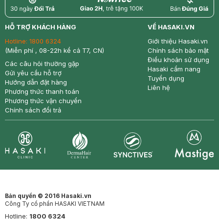
return
nowfree
price
HỖ TRỢ KHÁCH HÀNG
VỀ HASAKI.VN
Hotline:
1800 6324
Giới thiệu Hasaki.vn
(Miễn phí , 08-22h kể cả T7, CN)
Chính sách bảo mật
Điều khoản sử dụng
Các câu hỏi thường gặp
Hasaki cẩm nang
Gửi yêu cầu hỗ trợ
Tuyển dụng
Hướng dẫn đặt hàng
Liên hệ
Phương thức thanh toán
Phương thức vận chuyển
Chính sách đổi trả
Synctives
Clinic
Dermahair
Mastige
Bản quyền © 2016 Hasaki.vn
Công Ty cổ phần HASAKI VIETNAM
Hotline:
1800 6324