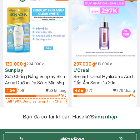
130.000 ₫
297.000 ₫
234.000 ₫
519.000 ₫
Sunplay
L'Oreal
Sữa Chống Nắng Sunplay Skin
Serum L'Oreal Hyaluronic Acid
Aqua Dưỡng Da Sáng Mịn 55g
Cấp Ẩm Sáng Da 30ml
(108)
531/tháng
(27)
279/tháng
4.9
4.9
59
%
6
%
Bill 199K Sunplay tặng Tinh Chất
Chống Nắng 7g trị giá 30K (SL có
hạn)
Bạn đã có tài khoản Hasaki?
Đăng nhập