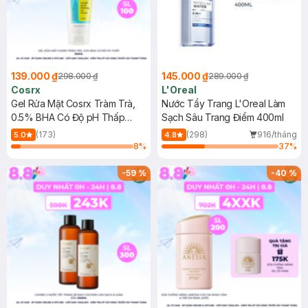
139.000 ₫
145.000 ₫
298.000 ₫
289.000 ₫
Cosrx
L'Oreal
Gel Rửa Mặt Cosrx Tràm Trà,
Nước Tẩy Trang L'Oreal Làm
0.5% BHA Có Độ pH Thấp
Sạch Sâu Trang Điểm 400ml
150ml
(173)
(298)
916/tháng
5.0
4.8
8
%
37
%
-
59
%
-
40
%