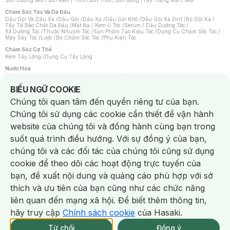
Son Dưỡng Môi
/
Son Kem / Tint
/
Son Thỏi
/
Son Bóng
/
Tẩy Trang Mắt / Môi
Chăm Sóc Tóc Và Da Đầu
Dầu Gội Và Dầu Xả
/
Dầu Gội
/
Dầu Xả
/
Dầu Gội Khô
/
Dầu Gội Xả 2in1
/
Bộ Gội Xả
/
Tẩy Tế Bào Chết Da Đầu
/
Mặt Nạ / Kem Ủ Tóc
/
Serum / Dầu Dưỡng Tóc
/
Xịt Dưỡng Tóc
/
Thuốc Nhuộm Tóc
/
Sản Phẩm Tạo Kiểu Tóc
/
Dụng Cụ Chăm Sóc Tóc
/
Máy Sấy Tóc
/
Lược
/
Bộ Chăm Sóc Tóc
/
Phụ Kiện Tóc
Chăm Sóc Cơ Thể
Kem Tẩy Lông
/
Dụng Cụ Tẩy Lông
Nước Hoa
Nước Hoa Nữ
/
Nước Hoa Nam
/
Nước Hoa Cao Cấp
/
Xịt Thơm Toàn Thân
/
Nước Hoa Vùng Kín
Notice about cookies usage
BIỂU NGỮ COOKIE
Chăm Sóc Cá Nhân
Chúng tôi quan tâm đến quyền riêng tư của bạn.
Chống Muỗi
/
Khẩu Trang
/
Máy Massage
/
Mặt Nạ Xông Hơi
/
Nước Rửa Tay
/
Sản Phẩm Chăm Sóc Khác
/
Bàn Chải Đánh Răng
/
Bàn Chải Điện
/
Chúng tôi sử dụng các cookie cần thiết để vận hành
Hỗ Trợ Trắng Răng
/
Kem Đánh Răng
/
Máy Tăm Nước
/
Nước Súc Miệng
/
Tăm / Chỉ Nha Khoa
/
Xịt Thơm Miệng
/
Dung Dịch Vệ Sinh
/
Dưỡng Vùng Kín
/
website của chúng tôi và đồng hành cùng bạn trong
Khăn Ướt Vệ Sinh Vùng Kín
/
Băng Vệ Sinh
/
Tampon
/
Bọt Cạo Râu
/
Dao Cạo Râu
/
Máy Cạo Râu
suốt quá trình điều hướng. Với sự đồng ý của bạn,
Vấn Đề Về Da
chúng tôi và các đối tác của chúng tôi cũng sử dụng
Da Dầu / Lỗ Chân Lông To
/
Da Khô / Mất Nước
/
Da Lão Hóa
/
Da Mụn
/
Da Nhạy Cảm / Kích Ứng
/
Da Xỉn Màu
/
Thâm / Nám / Tàn Nhang
/
cookie để theo dõi các hoạt động trực tuyến của
Quầng Thâm & Bọng Mắt
/
Sẹo
/
Viêm Da Cơ Địa
bạn, đề xuất nội dung và quảng cáo phù hợp với sở
Dụng Cụ / Phụ Kiện Chăm Sóc Da
Chat i
Bông Tẩy Trang
/
Khăn Lau Mặt Khô
/
Dụng Cụ / Máy Rửa Mặt
/
Máy Chăm Sóc Da
/
thích và ưu tiên của bạn cũng như các chức năng
Dụng Cụ Chăm Sóc Khác
liên quan đến mạng xã hội. Để biết thêm thông tin,
hãy truy cập
Chính sách cookie
của Hasaki.
NowFree 2H
Giao Nhanh Miễn Phí 2H
Xem chi tiết
Từ chối
Đồng ý
Mua online