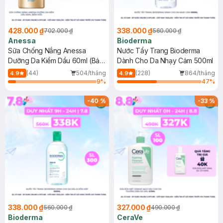
428.000 ₫
338.000 ₫
702.000 ₫
560.000 ₫
Anessa
Bioderma
Sữa Chống Nắng Anessa
Nước Tẩy Trang Bioderma
Dưỡng Da Kiềm Dầu 60ml (Bản
Dành Cho Da Nhạy Cảm 500ml
Mới)
(44)
504/tháng
(228)
864/tháng
4.9
4.9
9
%
47
%
-
40
%
-
33
%
338.000 ₫
327.000 ₫
560.000 ₫
490.000 ₫
Bioderma
CeraVe