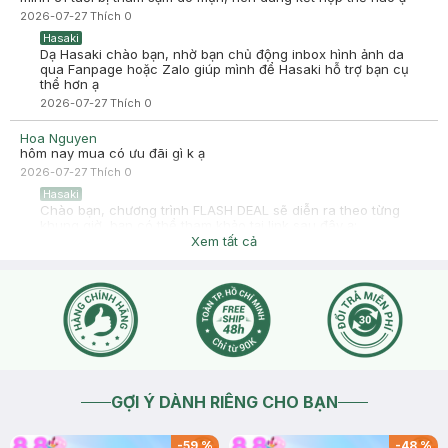
Hasaki ngày càng phát triển hơn nữa về chất lượng dịch vụ.
2026-07-27
Thích
0
Cảm ơn bạn đã tin tưởng và mua sắm tại Hasaki!
Hasaki
Dạ Hasaki chào bạn, nhờ bạn chủ động inbox hình ảnh da
qua Fanpage hoặc Zalo giúp mình để Hasaki hỗ trợ bạn cụ
thể hơn ạ
2026-07-27
Thích
0
Hoa Nguyen
hôm nay mua có ưu đãi gì k ạ
2026-07-27
Thích
0
Hasaki
Chào bạn, chương trình FLASH DEAL sẽ diễn ra theo từng
khung giờ, bạn có thể tham khảo tại link sau đây ạ:
https://hasaki.vn/deals-dang-dien-ra.html?
Xem tất cả
product_list_order=topsale
2026-07-27
Thích
0
GỢI Ý DÀNH RIÊNG CHO BẠN
-
59
%
-
48
%