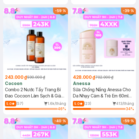
-
59
%
-
39
%
243.000 ₫
428.000 ₫
590.000 ₫
702.000 ₫
Cocoon
Anessa
Combo 2 Nước Tẩy Trang Bí
Sữa Chống Nắng Anessa Cho
Đao Cocoon Làm Sạch & Giảm
Da Nhạy Cảm & Trẻ Em 60ml
Dầu 500ml
(Mới)
(57)
1.6k/tháng
(23)
413/tháng
5.0
5.0
46
%
34
%
-
40
%
-
59
%