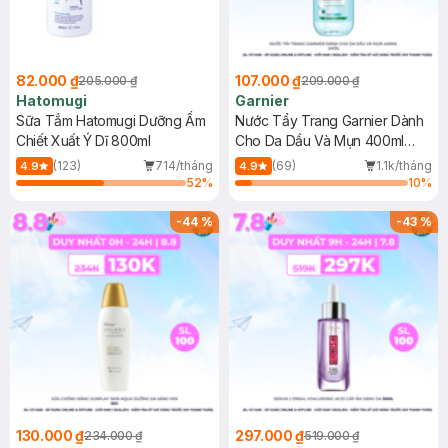
82.000 ₫
107.000 ₫
205.000 ₫
209.000 ₫
Hatomugi
Garnier
Sữa Tắm Hatomugi Dưỡng Ẩm
Nước Tẩy Trang Garnier Dành
Chiết Xuất Ý Dĩ 800ml
Cho Da Dầu Và Mụn 400ml
(Mới)
(123)
714/tháng
(69)
1.1k/tháng
4.9
4.9
52
%
10
%
-
44
%
-
43
%
130.000 ₫
297.000 ₫
234.000 ₫
519.000 ₫