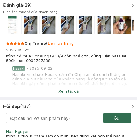
Đánh giá
(
29
)
Hình ảnh thực tế của khách hàng
Chị Trâm
Đã mua hàng
2025-09-22
mình có mua 1 chai ngày 10/9 còn hoá đơn, dùng 1 lần pass lại
500k . sdt 0903707338
-
2025-09-22
Hasaki
Hasaki xin chào! Hasaki cảm ơn Chị Trâm đã dành thời gian
đánh giá. Sự hài lòng của khách hàng là động lực to lớn để
Hasaki ngày càng phát triển hơn nữa về chất lượng dịch vụ.
Cảm ơn bạn đã tin tưởng và mua sắm tại Hasaki!
Xem tất cả
An Bình
Đã mua hàng
2025-09-16
Hỏi đáp
(
137
)
M mua mấy chai còn dư 1 chai mới nguyên hộp. Pass lại 600k.
0986673311
Gửi
-
2025-09-16
Hasaki
Hasaki xin chào! Hasaki cảm ơn An Bình đã dành thời gian
Hoa Nguyen
đánh giá. Sự hài lòng của khách hàng là động lực to lớn để
mình 31 tuổi bị thâm sạm do mụn, nên dùng kết hợp thế nào ạ