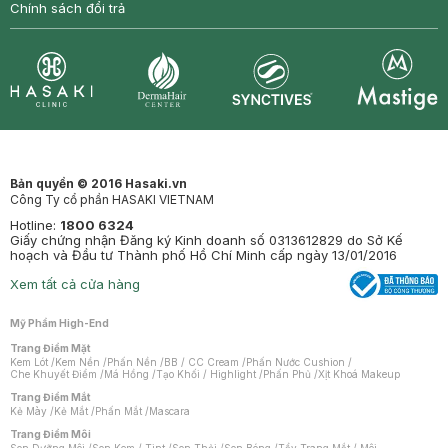
Chính sách đổi trả
Synctives
Clinic
Dermahair
Mastige
Bản quyền © 2016 Hasaki.vn
Công Ty cổ phần HASAKI VIETNAM
Hotline:
1800 6324
Giấy chứng nhận Đăng ký Kinh doanh số 0313612829 do Sở Kế
hoạch và Đầu tư Thành phố Hồ Chí Minh cấp ngày 13/01/2016
Xem tất cả cửa hàng
Mỹ Phẩm High-End
Trang Điểm Mặt
Kem Lót
/
Kem Nền
/
Phấn Nền
/
BB / CC Cream
/
Phấn Nước Cushion
/
Che Khuyết Điểm
/
Má Hồng
/
Tạo Khối / Highlight
/
Phấn Phủ
/
Xịt Khoá Makeup
Trang Điểm Mắt
Kẻ Mày
/
Kẻ Mắt
/
Phấn Mắt
/
Mascara
Trang Điểm Môi