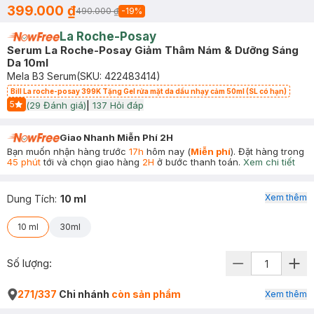
399.000 ₫
490.000 ₫
-
19
%
La Roche-Posay
Serum La Roche-Posay Giảm Thâm Nám & Dưỡng Sáng
Da 10ml
Mela B3 Serum
(SKU:
422483414
)
Bill La roche-posay 399K Tặng Gel rửa mặt da dầu nhạy cảm 50ml (SL có hạn)
5
(
29
Đánh giá)
|
137
Hỏi đáp
Start Icon
Giao Nhanh Miễn Phí 2H
Bạn muốn nhận hàng trước
17h
hôm nay (
Miễn phí
). Đặt hàng trong
45 phút
tới và chọn giao hàng
2H
ở bước thanh toán.
Xem chi tiết
Xem thêm
Dung Tích
:
10 ml
10 ml
30ml
Số lượng:
271/337
Chi nhánh
còn sản phẩm
Xem thêm