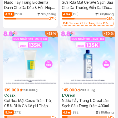
Nước Tẩy Trang Bioderma
Sữa Rửa Mặt CeraVe Sạch Sâu
Dành Cho Da Dầu & Hỗn Hợp
Cho Da Thường Đến Da Dầu
500ml
473ml
(228)
709/tháng
(116)
1.6k/tháng
4.9
4.9
27
%
28
%
Bill Cerave 299K Tặng Sữa Rửa
Mặt Cerave 30ml (SL có hạn)
-
53
%
-
50
%
139.000 ₫
145.000 ₫
298.000 ₫
289.000 ₫
Cosrx
L'Oreal
Gel Rửa Mặt Cosrx Tràm Trà,
Nước Tẩy Trang L'Oreal Làm
0.5% BHA Có Độ pH Thấp
Sạch Sâu Trang Điểm 400ml
150ml
(173)
(298)
916/tháng
5.0
4.8
7
%
13
%