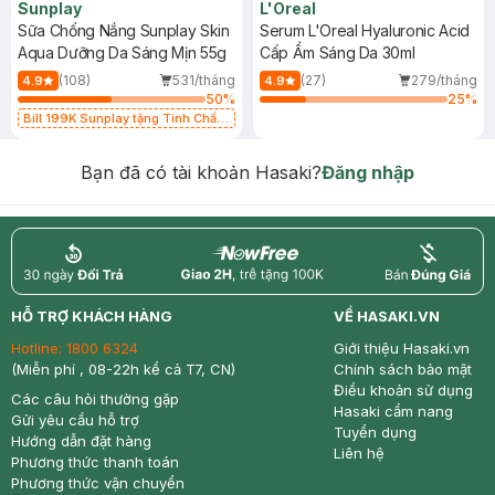
Sunplay
L'Oreal
Sữa Chống Nắng Sunplay Skin
Serum L'Oreal Hyaluronic Acid
Aqua Dưỡng Da Sáng Mịn 55g
Cấp Ẩm Sáng Da 30ml
(108)
531/tháng
(27)
279/tháng
4.9
4.9
50
%
25
%
Bill 199K Sunplay tặng Tinh Chất
Chống Nắng 7g trị giá 30K (SL có
hạn)
Bạn đã có tài khoản Hasaki?
Đăng nhập
return
nowfree
price
HỖ TRỢ KHÁCH HÀNG
VỀ HASAKI.VN
Hotline:
1800 6324
Giới thiệu Hasaki.vn
(Miễn phí , 08-22h kể cả T7, CN)
Chính sách bảo mật
Điều khoản sử dụng
Các câu hỏi thường gặp
Hasaki cẩm nang
Gửi yêu cầu hỗ trợ
Tuyển dụng
Hướng dẫn đặt hàng
Liên hệ
Phương thức thanh toán
Phương thức vận chuyển