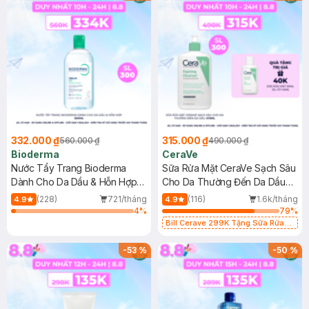
332.000 ₫
315.000 ₫
560.000 ₫
490.000 ₫
Bioderma
CeraVe
Nước Tẩy Trang Bioderma
Sữa Rửa Mặt CeraVe Sạch Sâu
Dành Cho Da Dầu & Hỗn Hợp
Cho Da Thường Đến Da Dầu
500ml
473ml
(228)
721/tháng
(116)
1.6k/tháng
4.9
4.9
4
%
79
%
Bill Cerave 299K Tặng Sữa Rửa
Mặt Cerave 30ml (SL có hạn)
-
53
%
-
50
%