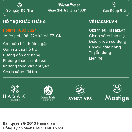
return
nowfree
price
HỖ TRỢ KHÁCH HÀNG
VỀ HASAKI.VN
Hotline:
1800 6324
Giới thiệu Hasaki.vn
(Miễn phí , 08-22h kể cả T7, CN)
Chính sách bảo mật
Điều khoản sử dụng
Các câu hỏi thường gặp
Hasaki cẩm nang
Gửi yêu cầu hỗ trợ
Tuyển dụng
Hướng dẫn đặt hàng
Liên hệ
Phương thức thanh toán
Phương thức vận chuyển
Chính sách đổi trả
Synctives
Clinic
Dermahair
Mastige
Bản quyền © 2016 Hasaki.vn
Công Ty cổ phần HASAKI VIETNAM