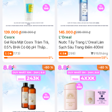
139.000 ₫
145.000 ₫
298.000 ₫
289.000 ₫
Cosrx
L'Oreal
Gel Rửa Mặt Cosrx Tràm Trà,
Nước Tẩy Trang L'Oreal Làm
0.5% BHA Có Độ pH Thấp
Sạch Sâu Trang Điểm 400ml
150ml
(173)
(298)
916/tháng
5.0
4.8
8
%
58
%
-
60
%
-
40
%