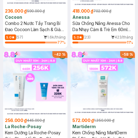
236.000 ₫
418.000 ₫
590.000 ₫
702.000 ₫
Cocoon
Anessa
Combo 2 Nước Tẩy Trang Bí
Sữa Chống Nắng Anessa Cho
Đao Cocoon Làm Sạch & Giảm
Da Nhạy Cảm & Trẻ Em 60ml
Dầu 500ml
(Mới)
(57)
1.6k/tháng
(23)
423/tháng
5.0
5.0
77
%
11
%
-
42
%
-
58
%
256.000 ₫
572.000 ₫
445.000 ₫
1.350.000 ₫
La Roche-Posay
Martiderm
Kem Dưỡng La Roche-Posay
Kem Chống Nắng MartiDerm