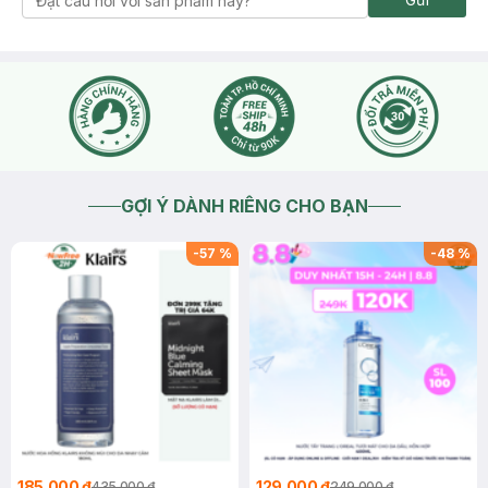
GỢI Ý DÀNH RIÊNG CHO BẠN
-
57
%
-
48
%
185.000 ₫
129.000 ₫
435.000 ₫
249.000 ₫