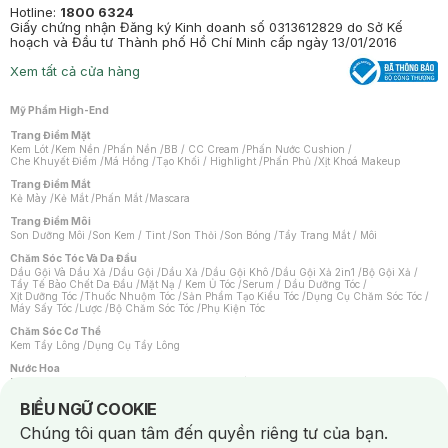
Hotline:
1800 6324
Giấy chứng nhận Đăng ký Kinh doanh số 0313612829 do Sở Kế
hoạch và Đầu tư Thành phố Hồ Chí Minh cấp ngày 13/01/2016
Xem tất cả cửa hàng
Mỹ Phẩm High-End
Trang Điểm Mặt
Kem Lót
/
Kem Nền
/
Phấn Nền
/
BB / CC Cream
/
Phấn Nước Cushion
/
Che Khuyết Điểm
/
Má Hồng
/
Tạo Khối / Highlight
/
Phấn Phủ
/
Xịt Khoá Makeup
Trang Điểm Mắt
Kẻ Mày
/
Kẻ Mắt
/
Phấn Mắt
/
Mascara
Trang Điểm Môi
Son Dưỡng Môi
/
Son Kem / Tint
/
Son Thỏi
/
Son Bóng
/
Tẩy Trang Mắt / Môi
Chăm Sóc Tóc Và Da Đầu
Dầu Gội Và Dầu Xả
/
Dầu Gội
/
Dầu Xả
/
Dầu Gội Khô
/
Dầu Gội Xả 2in1
/
Bộ Gội Xả
/
Tẩy Tế Bào Chết Da Đầu
/
Mặt Nạ / Kem Ủ Tóc
/
Serum / Dầu Dưỡng Tóc
/
Xịt Dưỡng Tóc
/
Thuốc Nhuộm Tóc
/
Sản Phẩm Tạo Kiểu Tóc
/
Dụng Cụ Chăm Sóc Tóc
/
Máy Sấy Tóc
/
Lược
/
Bộ Chăm Sóc Tóc
/
Phụ Kiện Tóc
Chăm Sóc Cơ Thể
Kem Tẩy Lông
/
Dụng Cụ Tẩy Lông
Nước Hoa
Nước Hoa Nữ
/
Nước Hoa Nam
/
Nước Hoa Cao Cấp
/
Xịt Thơm Toàn Thân
/
Nước Hoa Vùng Kín
Notice about cookies usage
BIỂU NGỮ COOKIE
Chăm Sóc Cá Nhân
Chúng tôi quan tâm đến quyền riêng tư của bạn.
Chống Muỗi
/
Khẩu Trang
/
Máy Massage
/
Mặt Nạ Xông Hơi
/
Nước Rửa Tay
/
Sản Phẩm Chăm Sóc Khác
/
Bàn Chải Đánh Răng
/
Bàn Chải Điện
/