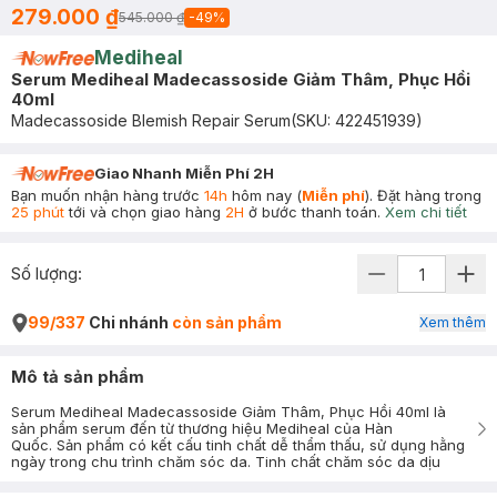
279.000 ₫
545.000 ₫
-
49
%
Mediheal
Serum Mediheal Madecassoside Giảm Thâm, Phục Hồi
40ml
Madecassoside Blemish Repair Serum
(SKU:
422451939
)
Giao Nhanh Miễn Phí 2H
Bạn muốn nhận hàng trước
14h
hôm nay (
Miễn phí
). Đặt hàng trong
25 phút
tới và chọn giao hàng
2H
ở bước thanh toán.
Xem chi tiết
Số lượng:
99/337
Chi nhánh
còn sản phẩm
Xem thêm
Mô tả sản phẩm
Serum Mediheal Madecassoside Giảm Thâm, Phục Hồi 40ml là
sản phẩm serum đến từ thương hiệu Mediheal của Hàn
Quốc. Sản phẩm có kết cấu tinh chất dễ thẩm thấu, sử dụng hằng
ngày trong chu trình chăm sóc da. Tinh chất chăm sóc da dịu