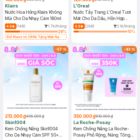
Klairs
L'Oreal
Nước Hoa Hồng Klairs Không
Nước Tẩy Trang L'Oreal Tươi
Mùi Cho Da Nhạy Cảm 180ml
Mát Cho Da Dầu, Hỗn Hợp
400ml
(148)
1.7k/tháng
(298)
2.1k/tháng
4.8
4.8
28
%
10
%
Bill Klairs từ 299k Tặng Mặt Nạ
Làm Dịu Da & Kiểm Soát Dầu Nhờn
25ml (SL Có Hạn)
-
57
%
-
43
%
213.000 ₫
350.000 ₫
495.000 ₫
610.000 ₫
Skin1004
La Roche-Posay
Kem Chống Nắng Skin1004
Kem Chống Nắng La Roche-
Cho Da Nhạy Cảm SPF 50+
Posay Phổ Rộng, Nâng Tông