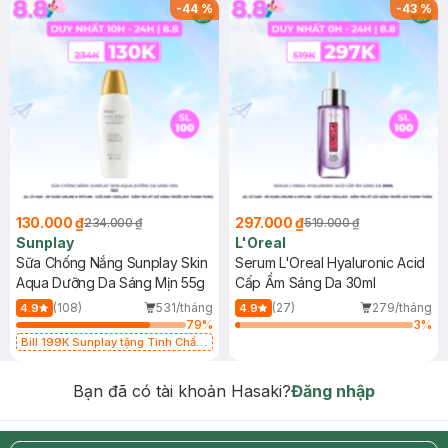
-
44
%
-
43
%
130.000 ₫
297.000 ₫
234.000 ₫
519.000 ₫
Sunplay
L'Oreal
Sữa Chống Nắng Sunplay Skin
Serum L'Oreal Hyaluronic Acid
Aqua Dưỡng Da Sáng Mịn 55g
Cấp Ẩm Sáng Da 30ml
(108)
531/tháng
(27)
279/tháng
4.9
4.9
79
%
3
%
Bill 199K Sunplay tặng Tinh Chất
Chống Nắng 7g trị giá 30K (SL có
hạn)
Bạn đã có tài khoản Hasaki?
Đăng nhập