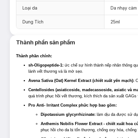
Loại da
Da nhạy cảm
Sản phẩm thích hợp cho mọi loại da.
Giải pháp cho tình trạng da:
Dung Tích
25ml
Da tiền lão hóa, da nhạy cảm.
Da sau trị liệu hoặc can thiệp thẩm mỹ.
Thành phần sản phẩm
Thành phần chính:
sh-Oligopeptide-1:
ức chế sự hình thành nếp nhăn thông qua 
lành vết thương và là mờ sẹo.
Avena Sativa (Oat) Kernel Extract (chiết xuất yến mạch):
C
Centellosides (asiaticoside, madecassoside, asiatic và m
quá trình phục hồi vết thương, kích thích da sản xuất GAGs
Pro Anti- Irritant Complex phức hợp bao gồm:
Dipotassium glycyrrhizinate:
làm dịu da được sử dụn
Anthemis Nobilis Flower Extract - chiết xuất hoa 
phục hồi cho da bị tổn thương, chống oxy hóa, chống l