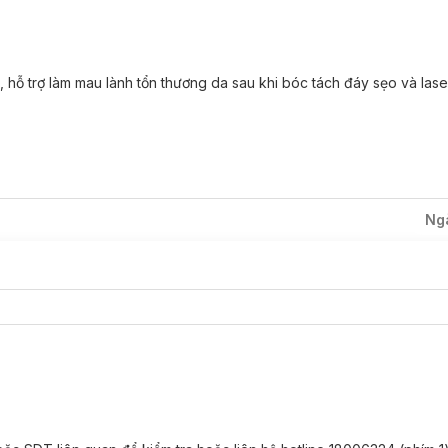
 rộng rãi được phân lập từ rễ cam thảo.
 hỗ trợ làm mau lành tổn thương da sau khi bóc tách đáy sẹo và lase
cúc Đức
, có khả năng làm dịu vết sưng viêm, trung hoà các chất gây kích ứng
ại các gốc tự do gây hại.
ữ ẩm, giúp da luôn căng mọng và trẻ trung; tiêu sừng, tăng cường sự bong t
thúc đẩy sản sinh tế bào da mới. Ngoài ra còn có tác dụng làm dịu, đẩy nhan
Ng
ác biểu hiện của lão hóa sớm.