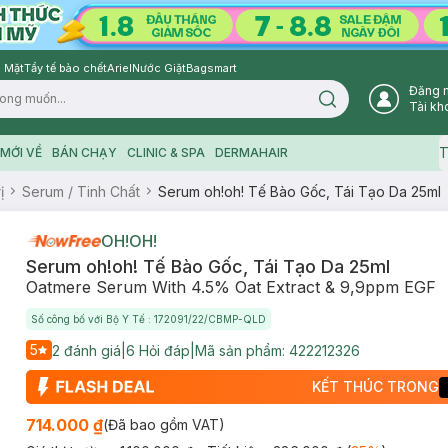
 Mặt
Tẩy tế bào chết
Ariel
Nước Giặt
Bagsmart
Đăng 
Search icon
Tài kh
T
MỚI VỀ
BÁN CHẠY
CLINIC & SPA
DERMAHAIR
ị
Serum / Tinh Chất
Serum oh!oh! Tế Bào Gốc, Tái Tạo Da 25ml
OH!OH!
Serum oh!oh! Tế Bào Gốc, Tái Tạo Da 25ml
Oatmere Serum With 4.5% Oat Extract & 9,9ppm EGF
Số công bố với Bộ Y Tế : 172091/22/CBMP-QLD
5
2
đánh giá
|
6
Hỏi đáp
|
Mã sản phẩm:
422212326
KẾT THÚC TRONG
714.000 ₫
(Đã bao gồm VAT)