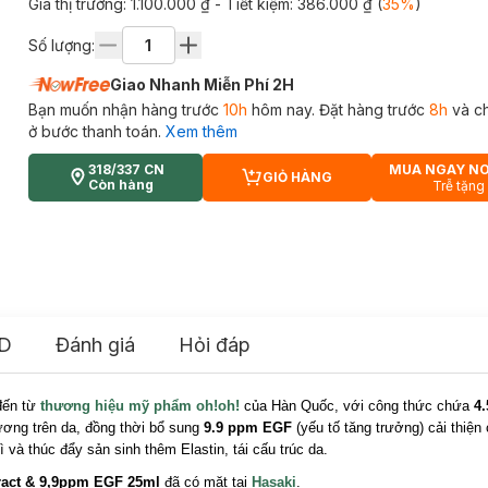
Giá thị trường:
1.100.000 ₫
- Tiết kiệm:
386.000 ₫
(
35
%
)
Số lượng:
Giao Nhanh Miễn Phí 2H
Bạn muốn nhận hàng trước
10h
hôm nay. Đặt hàng trước
8h
và c
ở bước thanh toán.
Xem thêm
318/337 CN
MUA NGAY N
GIỎ HÀNG
CART PLUS ICON
Còn hàng
Trễ tặng
D
Đánh giá
Hỏi đáp
ến từ
thương hiệu mỹ phẩm oh!oh!
của Hàn Quốc, với công thức chứa
4.
ương trên da, đồng thời bổ sung
9.9 ppm EGF
(yếu tố tăng trưởng) cải thiện
 và thúc đẩy sản sinh thêm Elastin, tái cấu trúc da.
ract & 9,9ppm EGF
25ml
đã có mặt tại
Hasaki
.