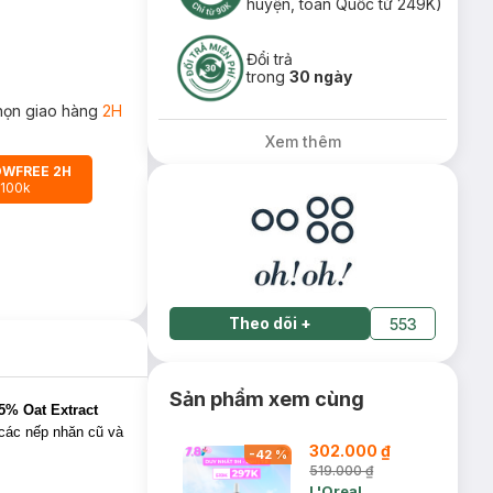
huyện, toàn Quốc từ 249K)
Đổi trả
trong
30 ngày
họn giao hàng
2H
Xem thêm
OWFREE 2H
 100k
Theo dõi
+
553
Sản phẩm xem cùng
5% Oat Extract
 các nếp nhăn cũ và
302.000 ₫
-
42
%
519.000 ₫
L'Oreal