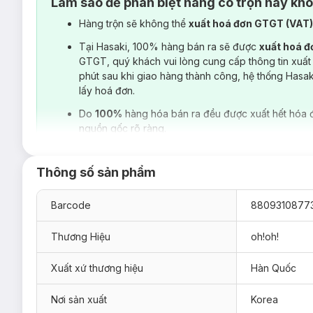
Làm sao để phân biệt hàng có trộn hay kh
Hàng trộn sẽ không thể
xuất hoá đơn GTGT (VAT
Tại Hasaki, 100% hàng bán ra sẽ được
xuất hoá 
GTGT, quý khách vui lòng cung cấp thông tin xuất
phút sau khi giao hàng thành công, hệ thống Hasa
lấy hoá đơn.
Do
100%
hàng hóa bán ra đều được xuất hết hóa 
nguồn gốc rõ ràng.
Thông số sản phẩm
Barcode
8809310877
Thương Hiệu
oh!oh!
Xuất xứ thương hiệu
Hàn Quốc
Nơi sản xuất
Korea
Loại da phù hợp: