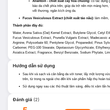
Allantoin - chiết xuất cây hoa chuông:
có tác dụng g
bào da chết phía trên, giúp da trở nên mịn màng hơn, 
vết thương, ngăn kích ứng da.
Fucus Vesiculosus Extract (chiết xuất tảo nâu):
làm mềm, 
Thành phần đầy đủ:
Water, Avena Sativa (Oat) Kernel Extract, Butylene Glycol, Cetyl Et
Fucus Vesiculosus Extract, Prunella Vulgaris Extract, Madecassic aci
Arginine, Polysorbate 60, Pentylene Glycol, Propanediol, Pinus Sylve
Carbomer, PEG-100 Stearate, Dipotassium Glycyrrhizate, Ethylhexylgl
Asiatica Extract, Fragrance, Benzyl Benzoate, Sodium Phytate, Limo
Hướng dẫn sử dụng
Sau khi và sạch và cân bằng da với toner, lấy một lượng vừ
trên, từ trong ra ngoài cho đến khi sản phẩm hấp thụ hoàn to
Sử dụng ngay sau các thủ thuật lâm sáng, điều trị xâm lấn h
Đánh giá
(
2
)