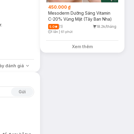
450.000 ₫
Mesoderm Dưỡng Sáng Vitamin
C-20% Vùng Mặt (Tây Ban Nha)
r.
 da, tăng tốc độ
(1)
18.2k/tháng
5.0
1 lần
|
61 phút
Timer Gray Icon
róc của các lớp tế
Xem thêm
h quá trình phục hồi
ày đánh giá
Gửi