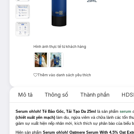
Hình ảnh thực tế từ khách hàng
Thêm vào danh sách yêu thích
Mô tả
Thông số
Thành phần
HDS
Serum oh!oh! Tế Bào Gốc, Tái Tạo Da 25ml
là sản phẩm
serum
đ
(chiết xuất yến mạch)
làm dịu, ngừa viêm và chữa lành các tổn th
giảm sự xuất hiện nếp nhăn mới, kích thích sự phân bào của biểu bì
Hiện sản phẩm
Serum oh!oh!
Oatmere Serum With 4.5% Oat Ext