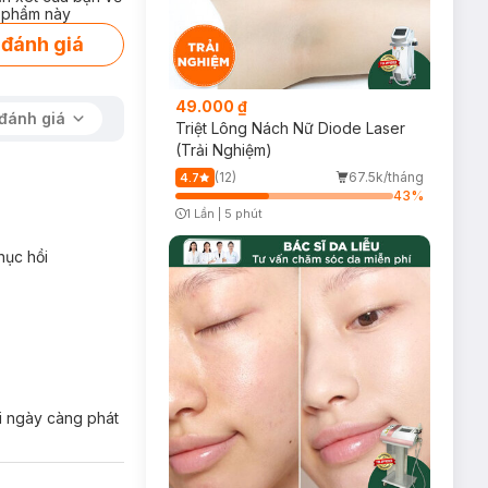
 phẩm này
 đánh giá
49.000 ₫
đánh giá
Triệt Lông Nách Nữ Diode Laser
(Trải Nghiệm)
(12)
67.5k/tháng
4.7
43
%
1 Lần
|
5 phút
Timer Gray Icon
hục hồi
ki ngày càng phát
h thích da sản xuất