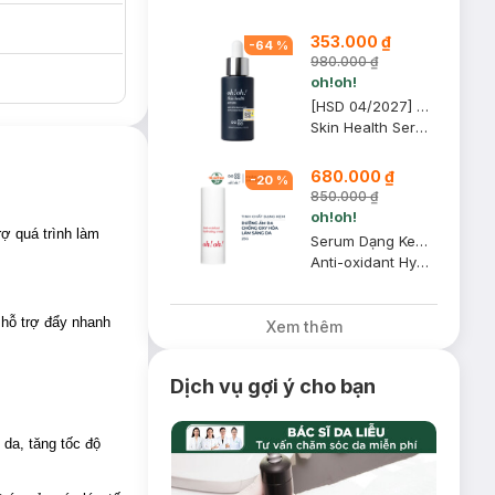
353.000 ₫
-
64
%
980.000 ₫
oh!oh!
[HSD 04/2027] Serum oh!oh! Dưỡng Sáng Da, Giảm Thâm Nám 30ml
Skin Health Serum (with 20% Niacinamide & 2% Acetyl Glucosamine)
680.000 ₫
-
20
%
850.000 ₫
oh!oh!
rợ quá trình làm
Serum Dạng Kem oh!oh! Dưỡng Ẩm, Chống Oxy Hóa & Sáng Da 25g
Anti-oxidant Hydrating Cream
 hỗ trợ đẩy nhanh
Xem thêm
Dịch vụ gợi ý cho bạn
 da, tăng tốc độ