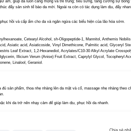
iữ ẩm, giúp da luôn căng mọng và trẻ trung; tiêu sừng, tăng cường sự bong 
thúc đẩy sản sinh tế bào da mới. Ngoài ra còn có tác dụng làm dịu, đẩy nhan
phục hồi và cấp ẩm cho da và ngăn ngừa các biểu hiện của lão hóa sớm.
hylhexanoate, Cetearyl Alcohol, sh-Oligopeptide-1, Mannitol, Anthemis Nobilis
d, Asiatic acid, Asiaticoside, Vinyl Dimethicone, Palmitic acid, Glyceryl Ste
stris Leaf Extract, 1,2-Hexanediol, Acrylates/C10-30 Alkyl Acrylate Crosspoly
ycerin, Illicium Verum (Anise) Fruit Extract, Caprylyl Glycol, Tocopheryl Ace
nene, Linalool, Geraniol.
a đủ sản phẩm, thoa nhẹ nhàng lên da mặt và cổ, massage nhẹ nhàng theo ch
àn.
oặc khi da trở nên nhạy cảm để giúp làm dịu, phục hồi da nhanh.
Chia sẻ nh