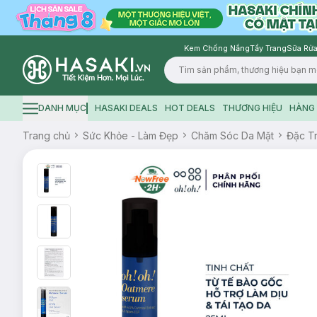
Kem Chống Nắng
Tẩy Trang
Sữa Rửa
Logo
DANH MỤC
HASAKI DEALS
HOT DEALS
THƯƠNG HIỆU
HÀNG 
Hamburger icon
Trang chủ
Sức Khỏe - Làm Đẹp
Chăm Sóc Da Mặt
Đặc Tr