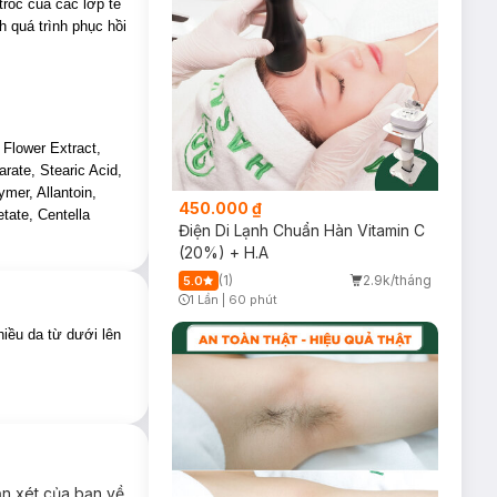
tróc của các lớp tế
h quá trình phục hồi
 Flower Extract,
arate, Stearic Acid,
mer, Allantoin,
450.000 ₫
tate, Centella
Điện Di Lạnh Chuẩn Hàn Vitamin C
(20%) + H.A
(1)
2.9k/tháng
5.0
1 Lần
|
60 phút
Timer Gray Icon
iều da từ dưới lên
ận xét của bạn về