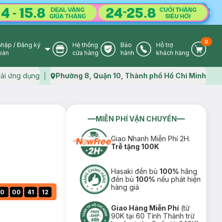
0
nhập
/
Đăng ký
Hệ thống
Bảo
Hỗ trợ
User Icon
Store Icon
Warranty Icon
Phone Icon
Cart I
oản
cửa hàng
hành
khách hàng
ải ứng dụng
Phường 8, Quận 10, Thành phố Hồ Chí Minh
Map icon
MIỄN PHÍ VẬN CHUYỂN
Giao Nhanh Miễn Phí 2H.
Trễ tặng 100K
Hasaki đền bù
100%
hãng
đền bù
100%
nếu phát hiện
hàng giả
:
:
:
0
00
41
11
Giao Hàng Miễn Phí
(từ
90K tại 60 Tỉnh Thành trừ