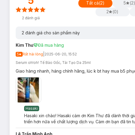
5
Tất cả
(
2
)
5
(
2
2
(
0
)
2
đánh giá
2
đánh giá cho sản phẩm này
Ưu thế nổi bật:
Kim Thư
Đã mua hàng
sh-Oligopeptide-1:
|
5
Rất hài lòng
2025-06-20, 15:52
Ức chế sự hình thành nếp nhăn thông qua sự phát triển
Serum oh!oh! Tế Bào Gốc, Tái Tạo Da 25ml
Giảm và cải thiện nếp nhăn cũ.
Giao hàng nhanh, háng chính hãng, lúc k bt hay mua b5 phục
Hỗ trợ quá trình làm lành vết thương và là mờ sẹo.
Avena Sativa (Oat) Kernel Extract (chiết xuất yến mạch):
Có khả năng làm dịu và dưỡng ẩm.
Beta-glucan trong chiết xuất bảo vệ và hydrat hóa da,
Hasaki
Centellosides (asiaticoside, madecassoside, asiatic và m
Hasaki xin chào! Hasaki cảm ơn Kim Thư đã dành thời gi
Còn được gọi là Saponin Triterpenoid Pentacyclic, có
triển hơn nữa về chất lượng dịch vụ. Cảm ơn bạn đã tin 
GAGs và Collagen.
Chiết xuất Rau Má nổi bật với nhiều công dụng hữu í
Lê Trần Minh Anh