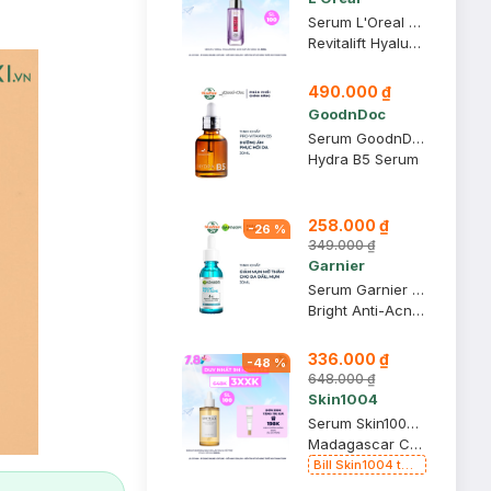
Serum L'Oreal Hyaluronic Acid Cấp Ẩm Sáng Da 30ml
Revitalift Hyaluronic Acid 1.5% Hyaluron Serum
490.000 ₫
GoodnDoc
Serum GoodnDoc Dưỡng Ẩm, Hỗ Trợ Phục Hồi Da 30ml
Hydra B5 Serum
258.000 ₫
-
26
%
349.000 ₫
Garnier
Serum Garnier Giảm Mụn Mờ Thâm Cho Da Dầu, Mụn 30ml
Bright Anti-Acne Booster Serum
336.000 ₫
-
48
%
648.000 ₫
Skin1004
Serum Skin1004 Rau Má Làm Dịu & Hỗ Trợ Phục Hồi Da 100ml
Madagascar Centella Ampoule
Bill Skin1004 từ
399k Tặng Kem