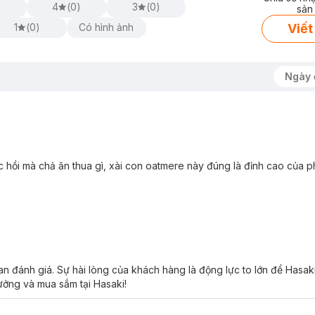
)
4
(
0
)
3
(
0
)
sản
Viết
1
(
0
)
Có hình ảnh
Ngày 
 của các tế bào biểu bì mới, kích thích sản sinh collagen.
 hồi mà chả ăn thua gì, xài con oatmere này đúng là đỉnh cao của p
 phenol và vitamin E có đặc tính chống oxy hóa.
adecassic acid) (hợp chất sinh học từ rau má):
an đánh giá. Sự hài lòng của khách hàng là động lực to lớn để Hasa
 tác dụng chống oxy hóa hỗ trợ đẩy nhanh quá trình phục hồi vết thương, kíc
tưởng và mua sắm tại Hasaki!
ch cho da: chống oxy hóa, dưỡng ẩm, cải thiện các vấn đề về mụn.