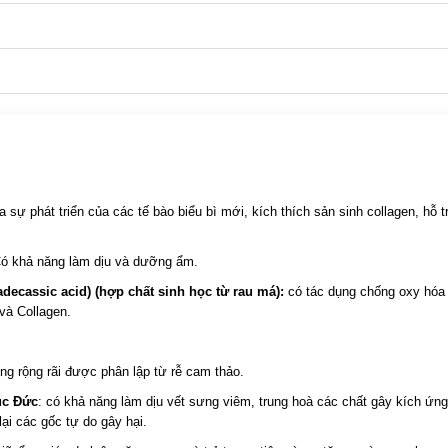
sự phát triển của các tế bào biểu bì mới, kích thích sản sinh collagen, hỗ t
ó khả năng làm dịu và dưỡng ẩm.
adecassic acid) (hợp chất sinh học từ rau má):
có tác dụng chống oxy hóa
 và Collagen.
g rộng rãi được phân lập từ rễ cam thảo.
cúc Đức
: có khả năng làm dịu vết sưng viêm, trung hoà các chất gây kích ứng
ại các gốc tự do gây hại.