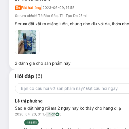
Pro Anti- Irritant Complex -
Phức hợp bao gồm:
|
5
Rất hài lòng
2023-06-09, 14:58
Serum oh!oh! Tế Bào Gốc, Tái Tạo Da 25ml
Dipotassium glycyrrhizinate
làm dịu da được sử dụng
Serum đắt xắt ra miếng luôn, nhưng nhẹ dịu với da, thơm nhẹ,
Anthemis Nobilis Flower Extract - chiết xuất hoa 
phục hồi cho da bị tổn thương, chống oxy hóa, chống l
Allantoin - chiết xuất cây hoa chuông
có tác dụng gi
bào da chết phía trên, giúp da trở nên mịn màng hơn, 
vết thương, ngăn kích ứng da.
Fucus Vesiculosus Extract (chiết xuất tảo nâu):
2
đánh giá cho sản phẩm này
Làm mềm, phục hồi và cấp ẩm cho da và ngăn ngừa c
Hỏi đáp
(6)
Lê thị phường
Bảo quản:
Sao e đặt hàng rồi mà 2 ngay nay ko thấy cho hang đi ạ
Nơi khô ráo thoáng mát.
2026-04-20, 01:15
Thích
0
Tránh ánh nắng trực tiếp, nơi có nhiệt độ cao hoặc ẩm ướt.
Hasaki
Đậy nắp kín sau khi sử dụng.