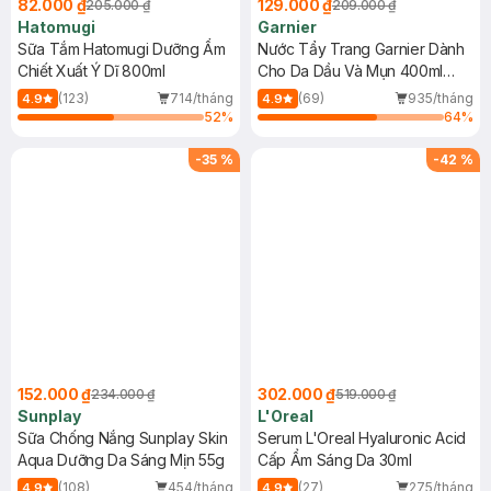
82.000 ₫
129.000 ₫
205.000 ₫
209.000 ₫
Hatomugi
Garnier
Sữa Tắm Hatomugi Dưỡng Ẩm
Nước Tẩy Trang Garnier Dành
Chiết Xuất Ý Dĩ 800ml
Cho Da Dầu Và Mụn 400ml
(Mới)
(123)
714/tháng
(69)
935/tháng
4.9
4.9
52
%
64
%
-
35
%
-
42
%
152.000 ₫
302.000 ₫
234.000 ₫
519.000 ₫
Sunplay
L'Oreal
Sữa Chống Nắng Sunplay Skin
Serum L'Oreal Hyaluronic Acid
Aqua Dưỡng Da Sáng Mịn 55g
Cấp Ẩm Sáng Da 30ml
(108)
454/tháng
(27)
275/tháng
4.9
4.9