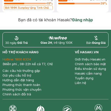
48
%
39
%
Bill 199K Sunplay tặng Tinh Chất
Chống Nắng 7g trị giá 30K (SL có
hạn)
Bạn đã có tài khoản Hasaki?
Đăng nhập
return
nowfree
price
HỖ TRỢ KHÁCH HÀNG
VỀ HASAKI.VN
Hotline:
1800 6324
Giới thiệu Hasaki.vn
(Miễn phí , 08-22h kể cả T7, CN)
Chính sách bảo mật
Điều khoản sử dụng
Các câu hỏi thường gặp
Hasaki cẩm nang
Gửi yêu cầu hỗ trợ
Tuyển dụng
Hướng dẫn đặt hàng
Liên hệ
Phương thức thanh toán
Phương thức vận chuyển
Chính sách đổi trả