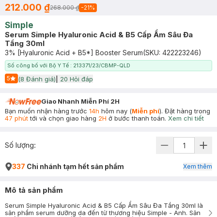
212.000 ₫
268.000 ₫
-
21
%
Simple
Serum Simple Hyaluronic Acid & B5 Cấp Ẩm Sâu Đa
Tầng 30ml
3% [Hyaluronic Acid + B5*] Booster Serum
(SKU:
422223246
)
Số công bố với Bộ Y Tế : 213371/23/CBMP-QLD
5
(
8
Đánh giá)
|
20
Hỏi đáp
Start Icon
Giao Nhanh Miễn Phí 2H
Bạn muốn nhận hàng trước
14h
hôm nay (
Miễn phí
). Đặt hàng trong
47 phút
tới và chọn giao hàng
2H
ở bước thanh toán.
Xem chi tiết
Số lượng:
337
Chi nhánh tạm hết sản phẩm
Xem thêm
Mô tả sản phẩm
Serum Simple Hyaluronic Acid & B5 Cấp Ẩm Sâu Đa Tầng 30ml là
sản phẩm serum dưỡng da đến từ thương hiệu Simple - Anh. Sản