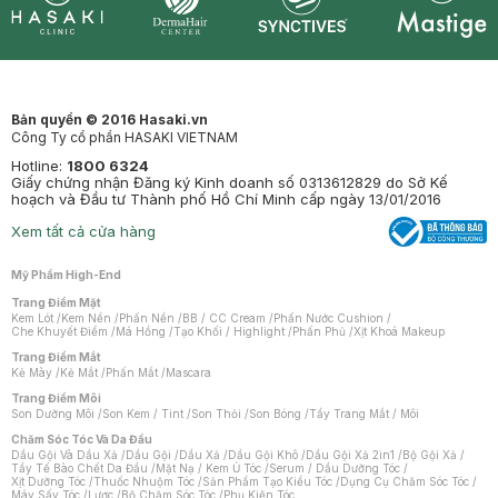
Synctives
Clinic
Dermahair
Mastige
Bản quyền © 2016 Hasaki.vn
Công Ty cổ phần HASAKI VIETNAM
Hotline:
1800 6324
Giấy chứng nhận Đăng ký Kinh doanh số 0313612829 do Sở Kế
hoạch và Đầu tư Thành phố Hồ Chí Minh cấp ngày 13/01/2016
Xem tất cả cửa hàng
Mỹ Phẩm High-End
Trang Điểm Mặt
Kem Lót
/
Kem Nền
/
Phấn Nền
/
BB / CC Cream
/
Phấn Nước Cushion
/
Che Khuyết Điểm
/
Má Hồng
/
Tạo Khối / Highlight
/
Phấn Phủ
/
Xịt Khoá Makeup
Trang Điểm Mắt
Kẻ Mày
/
Kẻ Mắt
/
Phấn Mắt
/
Mascara
Trang Điểm Môi
Son Dưỡng Môi
/
Son Kem / Tint
/
Son Thỏi
/
Son Bóng
/
Tẩy Trang Mắt / Môi
Chăm Sóc Tóc Và Da Đầu
Dầu Gội Và Dầu Xả
/
Dầu Gội
/
Dầu Xả
/
Dầu Gội Khô
/
Dầu Gội Xả 2in1
/
Bộ Gội Xả
/
Tẩy Tế Bào Chết Da Đầu
/
Mặt Nạ / Kem Ủ Tóc
/
Serum / Dầu Dưỡng Tóc
/
Xịt Dưỡng Tóc
/
Thuốc Nhuộm Tóc
/
Sản Phẩm Tạo Kiểu Tóc
/
Dụng Cụ Chăm Sóc Tóc
/
Máy Sấy Tóc
/
Lược
/
Bộ Chăm Sóc Tóc
/
Phụ Kiện Tóc