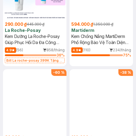
290.000 ₫
594.000 ₫
445.000 ₫
1.350.000 ₫
La Roche-Posay
Martiderm
Kem Dưỡng La Roche-Posay
Kem Chống Nắng MartiDerm
Giúp Phục Hồi Da Đa Công
Phổ Rộng Bảo Vệ Toàn Diện
Dụng 40ml
40ml
(56)
858/tháng
(110)
234/tháng
4.9
4.9
36
%
75
%
Bill La roche-posay 399K Tặng
Gel rửa mặt da dầu nhạy cảm 50ml
(SL có hạn)
-
60
%
-
38
%