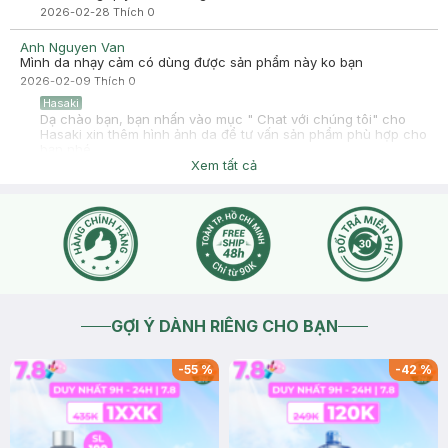
2026-02-28
Thích
0
Anh Nguyen Van
Mình da nhạy cảm có dùng được sản phẩm này ko bạn
2026-02-09
Thích
0
Hasaki
Dạ chào bạn, bạn nhấn vào mục " Chat với chúng tôi" cho
Hasaki xin thêm hình ảnh da để tư vấn sản phẩm phù hợp cho
bạn nhé
Xem tất cả
2026-02-09
Thích
0
GỢI Ý DÀNH RIÊNG CHO BẠN
-
55
%
-
42
%