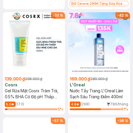
Bill Cerave 299K Tặng Sữa Rửa
Mặt Cerave 30ml (SL có hạn)
-
53
%
-
42
%
139.000 ₫
169.000 ₫
298.000 ₫
289.000 ₫
Cosrx
L'Oreal
Gel Rửa Mặt Cosrx Tràm Trà,
Nước Tẩy Trang L'Oreal Làm
0.5% BHA Có Độ pH Thấp
Sạch Sâu Trang Điểm 400ml
150ml
(173)
(298)
786/tháng
5.0
4.8
5
%
61
%
-
57
%
-
36
%