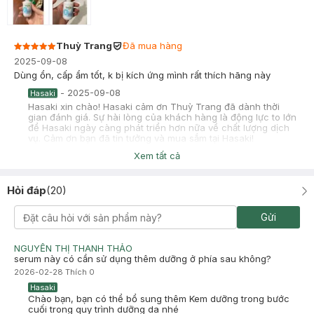
Thuỳ Trang
Đã mua hàng
2025-09-08
Dùng ổn, cấp ẩm tốt, k bị kích ứng mình rất thích hãng này
-
2025-09-08
Hasaki
Hasaki xin chào! Hasaki cảm ơn Thuỳ Trang đã dành thời
gian đánh giá. Sự hài lòng của khách hàng là động lực to lớn
để Hasaki ngày càng phát triển hơn nữa về chất lượng dịch
vụ. Cảm ơn bạn đã tin tưởng và mua sắm tại Hasaki!
Xem tất cả
Là Nhã
Đã mua hàng
2025-06-07
Hỏi đáp
(
20
)
tht sự là mn nên mua nha ,chất lg lắm luôn
-
2025-06-07
Hasaki
Gửi
Hasaki xin chào! Hasaki cảm ơn Là Nhã đã dành thời gian
đánh giá. Sự hài lòng của khách hàng là động lực to lớn để
Hasaki ngày càng phát triển hơn nữa về chất lượng dịch vụ.
NGUYỄN THỊ THANH THẢO
Cảm ơn bạn đã tin tưởng và mua sắm tại Hasaki!
serum này có cần sử dụng thêm dưỡng ở phía sau không?
2026-02-28
Thích
0
Hasaki
Chào bạn, bạn có thể bổ sung thêm Kem dưỡng trong bước
cuối trong quy trình dưỡng da nhé