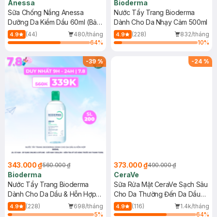
Anessa
Bioderma
Sữa Chống Nắng Anessa
Nước Tẩy Trang Bioderma
Dưỡng Da Kiềm Dầu 60ml (Bản
Dành Cho Da Nhạy Cảm 500ml
Mới)
(44)
480/tháng
(228)
832/tháng
4.9
4.9
64
%
10
%
-
39
%
-
24
%
343.000 ₫
373.000 ₫
560.000 ₫
490.000 ₫
Bioderma
CeraVe
Nước Tẩy Trang Bioderma
Sữa Rửa Mặt CeraVe Sạch Sâu
Dành Cho Da Dầu & Hỗn Hợp
Cho Da Thường Đến Da Dầu
500ml
473ml
(228)
698/tháng
(116)
1.4k/tháng
4.9
4.9
5
%
64
%