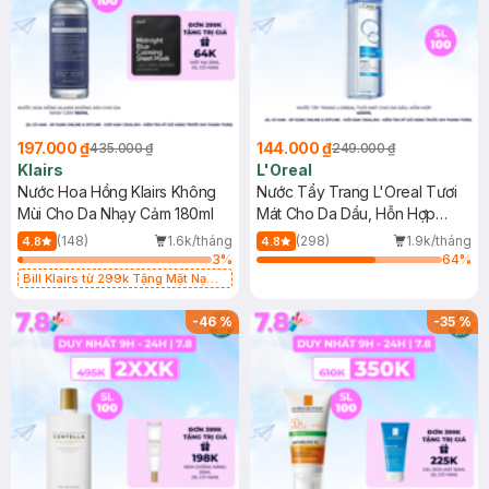
197.000 ₫
144.000 ₫
435.000 ₫
249.000 ₫
Klairs
L'Oreal
Nước Hoa Hồng Klairs Không
Nước Tẩy Trang L'Oreal Tươi
Mùi Cho Da Nhạy Cảm 180ml
Mát Cho Da Dầu, Hỗn Hợp
400ml
(148)
1.6k/tháng
(298)
1.9k/tháng
4.8
4.8
3
%
64
%
Bill Klairs từ 299k Tặng Mặt Nạ
Làm Dịu Da & Kiểm Soát Dầu Nhờn
25ml (SL Có Hạn)
-
46
%
-
35
%