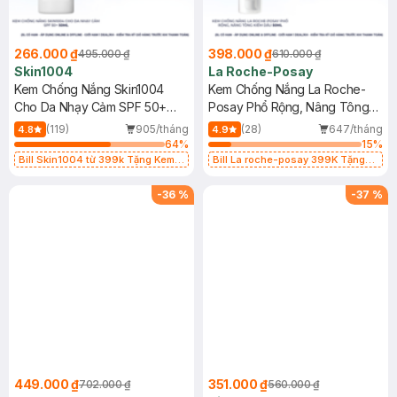
266.000 ₫
398.000 ₫
495.000 ₫
610.000 ₫
Skin1004
La Roche-Posay
Kem Chống Nắng Skin1004
Kem Chống Nắng La Roche-
Cho Da Nhạy Cảm SPF 50+
Posay Phổ Rộng, Nâng Tông
50ml
Kiềm Dầu 50ml
(119)
905/tháng
(28)
647/tháng
4.8
4.9
64
%
15
%
Bill Skin1004 từ 399k Tặng Kem
Bill La roche-posay 399K Tặng
Chống Nắng Cho Da Nhạy Cảm
Gel rửa mặt da dầu nhạy cảm 50ml
SPF 50+ 20ml (SL Có Hạn)
(SL có hạn)
-
36
%
-
37
%
449.000 ₫
351.000 ₫
702.000 ₫
560.000 ₫