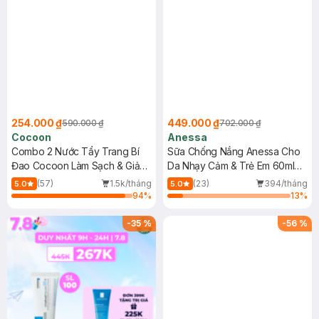
254.000 ₫
449.000 ₫
590.000 ₫
702.000 ₫
Cocoon
Anessa
Combo 2 Nước Tẩy Trang Bí
Sữa Chống Nắng Anessa Cho
Đao Cocoon Làm Sạch & Giảm
Da Nhạy Cảm & Trẻ Em 60ml
Dầu 500ml
(Mới)
(57)
1.5k/tháng
(23)
394/tháng
5.0
5.0
94
%
13
%
-
35
%
-
56
%